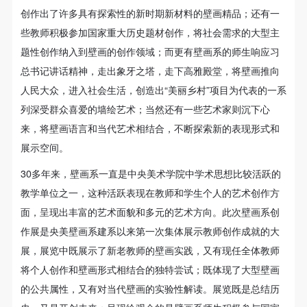
动导师、教师指导下进行，并正确的使用活动中所涉
动导师、教师指导下进行，并正确的使用活动中所涉
动导师、教师指导下进行，并正确的使用活动中所涉
手机号码
创作出了许多具有探索性的新时期新材料的壁画精品；还有一
手机号码将作为您的登录账号
及到的绘画工具、创作材料及配套设备、设施，若参
及到的绘画工具、创作材料及配套设备、设施，若参
及到的绘画工具、创作材料及配套设备、设施，若参
些教师积极参加国家重大历史题材创作，将社会需求的大型主
与者因个人原因在使用相应绘画工具、创作材料及配
与者因个人原因在使用相应绘画工具、创作材料及配
与者因个人原因在使用相应绘画工具、创作材料及配
题性创作纳入到壁画的创作领域；而更有壁画系的师生响应习
套设备、设施造成个人受伤、伤害他人及造成相应工
套设备、设施造成个人受伤、伤害他人及造成相应工
套设备、设施造成个人受伤、伤害他人及造成相应工
总书记讲话精神，走出象牙之塔，走下高雅殿堂，将壁画推向
具、材料、设备或设施的故障或损坏。参与活动者应
具、材料、设备或设施的故障或损坏。参与活动者应
具、材料、设备或设施的故障或损坏。参与活动者应
验证码
人民大众，进入社会生活，创造出“美丽乡村”项目为代表的一系
当承当相应的全部责任，并主动赔偿相应的经济损
当承当相应的全部责任，并主动赔偿相应的经济损
当承当相应的全部责任，并主动赔偿相应的经济损
登录
列深受群众喜爱的墙绘艺术；当然还有一些艺术家则沉下心
失。活动中任何非事故当事人及美术馆将不承担人身
失。活动中任何非事故当事人及美术馆将不承担人身
失。活动中任何非事故当事人及美术馆将不承担人身
来，将壁画语言和当代艺术相结合，不断探索新的表现形式和
事故的任何责任。
事故的任何责任。
事故的任何责任。
可使用雅昌艺术网会员账户登录
展示空间。
中央美术学院美术馆肖像权许可使用协议
中央美术学院美术馆肖像权许可使用协议
中央美术学院美术馆肖像权许可使用协议
30多年来，壁画系一直是中央美术学院中学术思想比较活跃的
根据《中华人民共和国广告法》、《中华人民共和国
根据《中华人民共和国广告法》、《中华人民共和国
根据《中华人民共和国广告法》、《中华人民共和国
教学单位之一，这种活跃表现在教师和学生个人的艺术创作方
民法通则》以及 最高人民法院关于贯彻执行 《中华
民法通则》以及 最高人民法院关于贯彻执行 《中华
民法通则》以及 最高人民法院关于贯彻执行 《中华
面，呈现出丰富的艺术面貌和多元的艺术方向。此次壁画系创
人民共和国民法通则》若干问题的意见（试行）>的
人民共和国民法通则》若干问题的意见（试行）>的
人民共和国民法通则》若干问题的意见（试行）>的
作展是央美壁画系建系以来第一次集体展示教师创作成就的大
有关规定，为明确肖像许可方（甲方）和使用方（乙
有关规定，为明确肖像许可方（甲方）和使用方（乙
有关规定，为明确肖像许可方（甲方）和使用方（乙
展，展览中既展示了新老教师的壁画实践，又有现任全体教师
方）的权利义务关系，经双方友好协商，甲乙双方就
方）的权利义务关系，经双方友好协商，甲乙双方就
方）的权利义务关系，经双方友好协商，甲乙双方就
将个人创作和壁画形式相结合的独特尝试；既体现了大型壁画
带有甲方肖像的作品的使用达成如下一致协议：
带有甲方肖像的作品的使用达成如下一致协议：
带有甲方肖像的作品的使用达成如下一致协议：
的公共属性，又有对当代壁画的实验性解读。展览既是总结历
一、 一般约定
一、 一般约定
一、 一般约定