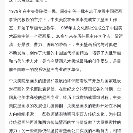
故，活动中任何非事故当事人及美术馆将不承担人身
故，活动中任何非事故当事人及美术馆将不承担人身
故，活动中任何非事故当事人及美术馆将不承担人身
事故的任何责任，但有互相援助的义务。参加活动的
事故的任何责任，但有互相援助的义务。参加活动的
事故的任何责任，但有互相援助的义务。参加活动的
1979年在中央美院侯一民、周令钊等一批有志于发展中国壁画
成员应当积极主动的组织实施救援工作，但对事故本
成员应当积极主动的组织实施救援工作，但对事故本
成员应当积极主动的组织实施救援工作，但对事故本
事业的教授的主持下，中央美院在全国率先成立了壁画工作
身不承担任何法律责任和经济责任。参加本次活动者
身不承担任何法律责任和经济责任。参加本次活动者
身不承担任何法律责任和经济责任。参加本次活动者
室，开始了壁画专业教学。1985年由文化部批准成立了中国美
的人身安全不负有民事及相关连带责任。
的人身安全不负有民事及相关连带责任。
的人身安全不负有民事及相关连带责任。
术高校中第一个壁画系， 30多年来在历任系主任李化吉、梁运
第五条
第五条
第五条
清、孙景波、曹力、唐晖的带领下，央美壁画系的与时俱进，
参加活动者在此次活动期间应主动遵守美术馆活动秩
参加活动者在此次活动期间应主动遵守美术馆活动秩
参加活动者在此次活动期间应主动遵守美术馆活动秩
不断发展，创作了大量的中国当代壁画精品，培养了大批壁画
序、维护美术馆场地及展示、展览、馆藏艺术作品及
序、维护美术馆场地及展示、展览、馆藏艺术作品及
序、维护美术馆场地及展示、展览、馆藏艺术作品及
和当代艺术人才，是当今壁画艺术领域最强的创作团队，是目
衍生品的安全。活动中一旦因个人原因造成美术馆场
衍生品的安全。活动中一旦因个人原因造成美术馆场
衍生品的安全。活动中一旦因个人原因造成美术馆场
前全国唯一的院系级壁画专业教学单位。
地、空间、艺术品、衍生品等受到不同程度的损失、
地、空间、艺术品、衍生品等受到不同程度的损失、
地、空间、艺术品、衍生品等受到不同程度的损失、
中央美院壁画系的建设和发展始终伴随着改革开放后国家建设
破坏。活动中任何非事故当事人及美术馆将不承担相
破坏。活动中任何非事故当事人及美术馆将不承担相
破坏。活动中任何非事故当事人及美术馆将不承担相
对壁画的需求而跌宕起伏。在世纪之交的壁画低谷的时期，全
应的责任与损失，应由参与活动者根据相应的法律条
应的责任与损失，应由参与活动者根据相应的法律条
应的责任与损失，应由参与活动者根据相应的法律条
国其他美术高校的壁画专业，经历了或撤销或重组过程，中央
文、组织规定进行协商和赔偿。并追究相应的法律责
文、组织规定进行协商和赔偿。并追究相应的法律责
文、组织规定进行协商和赔偿。并追究相应的法律责
美院壁画系的发展也几度徘徊；央美壁画系的教师开始在不同
任和经济责任。
任和经济责任。
任和经济责任。
快捷登录
帐号密码登录
方向继续求索，一些教师踏实地研习东西方传统文化，为中国
第六条
第六条
第六条
传统壁画的再造和西方传统壁画的学习借鉴做了大量探索性的
参与活动者在参与活动时应当在美术馆工作人员及活
参与活动者在参与活动时应当在美术馆工作人员及活
参与活动者在参与活动时应当在美术馆工作人员及活
努力；另一些教师仍然坚持着壁画公共实践的不断努力，相继
发送验证码