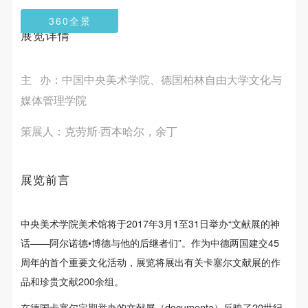
第一条
第一条
第一条
360全景
本次活动公平公正、自愿参加与退出、风险与责任自
本次活动公平公正、自愿参加与退出、风险与责任自
本次活动公平公正、自愿参加与退出、风险与责任自
展览详情
负的原则。但活动有风险，参加者应有必要的风险意
负的原则。但活动有风险，参加者应有必要的风险意
负的原则。但活动有风险，参加者应有必要的风险意
识。
识。
识。
主 办：中国中央美术学院、德国柏林自由大学文化与
第二条
第二条
第二条
媒体管理学院
参加本次活动者必须遵守中华人民共和国的相关法
参加本次活动者必须遵守中华人民共和国的相关法
参加本次活动者必须遵守中华人民共和国的相关法
律、法规，必须遵循道德和社会公德规范，并应该具
律、法规，必须遵循道德和社会公德规范，并应该具
律、法规，必须遵循道德和社会公德规范，并应该具
策展人：克劳斯·西本哈尔，余丁
备以人为本、团结友爱、互相帮助和助人为乐的良好
备以人为本、团结友爱、互相帮助和助人为乐的良好
备以人为本、团结友爱、互相帮助和助人为乐的良好
品质。
品质。
品质。
第三条
第三条
第三条
展览前言
参加本次活动人员应该是成年人（具有完全民事行为
参加本次活动人员应该是成年人（具有完全民事行为
参加本次活动人员应该是成年人（具有完全民事行为
能力的人，18周岁以上）未成年人必须在成年人的陪
能力的人，18周岁以上）未成年人必须在成年人的陪
能力的人，18周岁以上）未成年人必须在成年人的陪
中央美术学院美术馆将于2017年3月1至31日举办“文献展的神
同下参观。
同下参观。
同下参观。
话——阿尔诺德•博德与他的后继者们”。作为中德两国建交45
第四条
第四条
第四条
周年的首个重要文化活动，展览将展出有关卡塞尔文献展的作
参加活动者在此次活动期间的人身安全责任自负。鼓
参加活动者在此次活动期间的人身安全责任自负。鼓
参加活动者在此次活动期间的人身安全责任自负。鼓
品和珍贵文献200余组。
励参加者自行购买人身安全保险。活动中一旦出现事
励参加者自行购买人身安全保险。活动中一旦出现事
励参加者自行购买人身安全保险。活动中一旦出现事
在德国卡塞尔定期举办的文献展（documenta）反映了20世纪