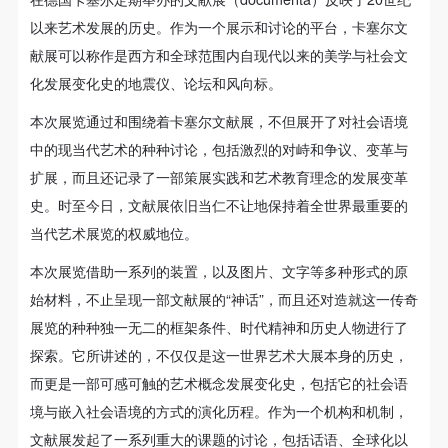
故，活动中任何非事故当事人及美术馆将不承担人身
故，活动中任何非事故当事人及美术馆将不承担人身
故，活动中任何非事故当事人及美术馆将不承担人身
以来艺术发展的历史。作为一个展示和讨论的平台，卡塞尔文
事故的任何责任，但有互相援助的义务。参加活动的
事故的任何责任，但有互相援助的义务。参加活动的
事故的任何责任，但有互相援助的义务。参加活动的
献展可以称作是西方和全球范围内自现代以来的美学与社会文
成员应当积极主动的组织实施救援工作，但对事故本
成员应当积极主动的组织实施救援工作，但对事故本
成员应当积极主动的组织实施救援工作，但对事故本
化发展变化史的地震仪、论坛和风向标。
身不承担任何法律责任和经济责任。参加本次活动者
身不承担任何法律责任和经济责任。参加本次活动者
身不承担任何法律责任和经济责任。参加本次活动者
的人身安全不负有民事及相关连带责任。
的人身安全不负有民事及相关连带责任。
的人身安全不负有民事及相关连带责任。
本次展览通过和围绕着卡塞尔文献展，不但展开了对社会语境
第五条
第五条
第五条
中的现当代艺术的种种讨论，包括激烈的对峙和争议、变革与
参加活动者在此次活动期间应主动遵守美术馆活动秩
参加活动者在此次活动期间应主动遵守美术馆活动秩
参加活动者在此次活动期间应主动遵守美术馆活动秩
扩展，而且还记录了一部策展实践和艺术教育理念的发展变革
序、维护美术馆场地及展示、展览、馆藏艺术作品及
序、维护美术馆场地及展示、展览、馆藏艺术作品及
序、维护美术馆场地及展示、展览、馆藏艺术作品及
史。时至今日，文献展依旧当仁不让地保持着全世界最重要的
衍生品的安全。活动中一旦因个人原因造成美术馆场
衍生品的安全。活动中一旦因个人原因造成美术馆场
衍生品的安全。活动中一旦因个人原因造成美术馆场
当代艺术展览的权威地位。
地、空间、艺术品、衍生品等受到不同程度的损失、
地、空间、艺术品、衍生品等受到不同程度的损失、
地、空间、艺术品、衍生品等受到不同程度的损失、
本次展览借助一系列的装置，以及图片、文字等多种形式的原
破坏。活动中任何非事故当事人及美术馆将不承担相
破坏。活动中任何非事故当事人及美术馆将不承担相
破坏。活动中任何非事故当事人及美术馆将不承担相
始材料，不止呈现一部文献展的“神话”，而且还对造就这一传奇
快捷登录
帐号密码登录
应的责任与损失，应由参与活动者根据相应的法律条
应的责任与损失，应由参与活动者根据相应的法律条
应的责任与损失，应由参与活动者根据相应的法律条
展览的种种独一无二的框架条件、时代精神和历史人物进行了
文、组织规定进行协商和赔偿。并追究相应的法律责
文、组织规定进行协商和赔偿。并追究相应的法律责
文、组织规定进行协商和赔偿。并追究相应的法律责
探索。它所讲述的，不仅仅是这一世界艺术大展本身的历史，
任和经济责任。
任和经济责任。
任和经济责任。
发送验证码
而更是一部可感可触的艺术概念发展变化史，包括它的社会语
第六条
第六条
第六条
手机号码
境与嵌入社会语境的方式的演化历程。作为一个机构和机制，
手机号码将作为您的登录账号
参与活动者在参与活动时应当在美术馆工作人员及活
参与活动者在参与活动时应当在美术馆工作人员及活
参与活动者在参与活动时应当在美术馆工作人员及活
文献展发起了一系列重大的课题的讨论，包括话语、全球化以