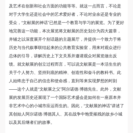
动导师、教师指导下进行，并正确的使用活动中所涉
动导师、教师指导下进行，并正确的使用活动中所涉
动导师、教师指导下进行，并正确的使用活动中所涉
及艺术在创新和社会方面的功能等等。就这一点而言，不论是
及到的绘画工具、创作材料及配套设备、设施，若参
及到的绘画工具、创作材料及配套设备、设施，若参
及到的绘画工具、创作材料及配套设备、设施，若参
对于大学生还是社会中的艺术爱好者，不论对业余还是专业的
验证码
与者因个人原因在使用相应绘画工具、创作材料及配
与者因个人原因在使用相应绘画工具、创作材料及配
与者因个人原因在使用相应绘画工具、创作材料及配
受众，“文献展的神话”已然是一个教育与学习的展览。为了更好
套设备、设施造成个人受伤、伤害他人及造成相应工
套设备、设施造成个人受伤、伤害他人及造成相应工
套设备、设施造成个人受伤、伤害他人及造成相应工
登录
地完善这一功能，本次展览将文献展的历史划分为四大篇章，
具、材料、设备或设施的故障或损坏。参与活动者应
具、材料、设备或设施的故障或损坏。参与活动者应
具、材料、设备或设施的故障或损坏。参与活动者应
并辅之以深度展开个别话题的主题展厅，并提供一个致力于将
可使用雅昌艺术网会员账户登录
当承当相应的全部责任，并主动赔偿相应的经济损
当承当相应的全部责任，并主动赔偿相应的经济损
当承当相应的全部责任，并主动赔偿相应的经济损
历史与当代叙事联结起来的公共教育实验室，用来对观众进行
失。活动中任何非事故当事人及美术馆将不承担人身
失。活动中任何非事故当事人及美术馆将不承担人身
失。活动中任何非事故当事人及美术馆将不承担人身
总体的引导，讲解历史上下文关系并邀请观众对展览做出反
事故的任何责任。
事故的任何责任。
事故的任何责任。
馈。就文献展的创立过程而言，可以说文献展是一本活生生的
中央美术学院美术馆肖像权许可使用协议
中央美术学院美术馆肖像权许可使用协议
中央美术学院美术馆肖像权许可使用协议
关于个人努力、坚持到底的精神、创造性和奋斗的教科书。此
根据《中华人民共和国广告法》、《中华人民共和国
根据《中华人民共和国广告法》、《中华人民共和国
根据《中华人民共和国广告法》、《中华人民共和国
人始终忠于自己的信念和使命感，直到等来实现梦想的时刻
民法通则》以及 最高人民法院关于贯彻执行 《中华
民法通则》以及 最高人民法院关于贯彻执行 《中华
民法通则》以及 最高人民法院关于贯彻执行 《中华
——这个人就是“文献展之父”阿尔诺德·博德先生。此外，文献
人民共和国民法通则》若干问题的意见（试行）>的
人民共和国民法通则》若干问题的意见（试行）>的
人民共和国民法通则》若干问题的意见（试行）>的
展的发展历史还展现了一个国际艺术盛会是如何在一座原本并
有关规定，为明确肖像许可方（甲方）和使用方（乙
有关规定，为明确肖像许可方（甲方）和使用方（乙
有关规定，为明确肖像许可方（甲方）和使用方（乙
非艺术中心的小城市应运而生的。因此，“文献展的神话”讲述了
方）的权利义务关系，经双方友好协商，甲乙双方就
方）的权利义务关系，经双方友好协商，甲乙双方就
方）的权利义务关系，经双方友好协商，甲乙双方就
其创始人阿尔诺德·博德其人、其在战争中饱受摧残的故乡小城
带有甲方肖像的作品的使用达成如下一致协议：
带有甲方肖像的作品的使用达成如下一致协议：
带有甲方肖像的作品的使用达成如下一致协议：
以及其后继者们的故事。
一、 一般约定
一、 一般约定
一、 一般约定