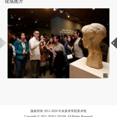
现场图片
动导师、教师指导下进行，并正确的使用活动中所涉
动导师、教师指导下进行，并正确的使用活动中所涉
动导师、教师指导下进行，并正确的使用活动中所涉
届，前后约百余名学生从一工作室毕业，其中绝大多数
及到的绘画工具、创作材料及配套设备、设施，若参
及到的绘画工具、创作材料及配套设备、设施，若参
及到的绘画工具、创作材料及配套设备、设施，若参
仍坚持初衷，从事艺术创作至今，其中不乏佼佼者活跃
与者因个人原因在使用相应绘画工具、创作材料及配
与者因个人原因在使用相应绘画工具、创作材料及配
与者因个人原因在使用相应绘画工具、创作材料及配
于当下艺坛，可谓人才济济，且不拘一格。
套设备、设施造成个人受伤、伤害他人及造成相应工
套设备、设施造成个人受伤、伤害他人及造成相应工
套设备、设施造成个人受伤、伤害他人及造成相应工
具、材料、设备或设施的故障或损坏。参与活动者应
具、材料、设备或设施的故障或损坏。参与活动者应
具、材料、设备或设施的故障或损坏。参与活动者应
本次展览围绕教学主题展开，大体分为习作课、传统雕
当承当相应的全部责任，并主动赔偿相应的经济损
当承当相应的全部责任，并主动赔偿相应的经济损
当承当相应的全部责任，并主动赔偿相应的经济损
塑临摹、创作等三大板块，并辅以20年师生承袭图表、
失。活动中任何非事故当事人及美术馆将不承担人身
失。活动中任何非事故当事人及美术馆将不承担人身
失。活动中任何非事故当事人及美术馆将不承担人身
精品课程介绍、教学现场还原及视频播放等内容。展览
事故的任何责任。
事故的任何责任。
事故的任何责任。
学术态度严谨，作品形式多元、题材丰富，较为全面的
中央美术学院美术馆肖像权许可使用协议
中央美术学院美术馆肖像权许可使用协议
中央美术学院美术馆肖像权许可使用协议
总结和回顾了雕塑系一工作室20年的教学面貌和历程。
根据《中华人民共和国广告法》、《中华人民共和国
根据《中华人民共和国广告法》、《中华人民共和国
根据《中华人民共和国广告法》、《中华人民共和国
民法通则》以及 最高人民法院关于贯彻执行 《中华
民法通则》以及 最高人民法院关于贯彻执行 《中华
民法通则》以及 最高人民法院关于贯彻执行 《中华
通过中央美术学院雕塑系第一工作室“20年教学回顾”，
人民共和国民法通则》若干问题的意见（试行）>的
人民共和国民法通则》若干问题的意见（试行）>的
人民共和国民法通则》若干问题的意见（试行）>的
可以展开相关的学术研讨与思考，观众能够从相对较长
有关规定，为明确肖像许可方（甲方）和使用方（乙
有关规定，为明确肖像许可方（甲方）和使用方（乙
有关规定，为明确肖像许可方（甲方）和使用方（乙
的时间坐标上审视中国当代学院教育的发展轨迹，探讨
方）的权利义务关系，经双方友好协商，甲乙双方就
方）的权利义务关系，经双方友好协商，甲乙双方就
方）的权利义务关系，经双方友好协商，甲乙双方就
当代语境下学院雕塑教学“基础训练”的内涵，以及当下
带有甲方肖像的作品的使用达成如下一致协议：
带有甲方肖像的作品的使用达成如下一致协议：
带有甲方肖像的作品的使用达成如下一致协议：
学院基础教学与艺术创作之关系。展览截止日期为2017
一、 一般约定
一、 一般约定
一、 一般约定
版权所有 2011-2026 中央美术学院美术馆
年3月26日。
Copyright © 2011-2026 CAFAM. All Rights Reserved.