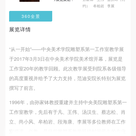
第一条
第一条
第一条
约）
牟柏岩
李展
本次活动公平公正、自愿参加与退出、风险与责任自
本次活动公平公正、自愿参加与退出、风险与责任自
本次活动公平公正、自愿参加与退出、风险与责任自
360全景
负的原则。但活动有风险，参加者应有必要的风险意
负的原则。但活动有风险，参加者应有必要的风险意
负的原则。但活动有风险，参加者应有必要的风险意
识。
识。
识。
展览详情
第二条
第二条
第二条
参加本次活动者必须遵守中华人民共和国的相关法
参加本次活动者必须遵守中华人民共和国的相关法
参加本次活动者必须遵守中华人民共和国的相关法
“从一开始”——中央美术学院雕塑系第一工作室教学展
律、法规，必须遵循道德和社会公德规范，并应该具
律、法规，必须遵循道德和社会公德规范，并应该具
律、法规，必须遵循道德和社会公德规范，并应该具
于2017年3月3日在中央美术学院美术馆开幕，展览是
备以人为本、团结友爱、互相帮助和助人为乐的良好
备以人为本、团结友爱、互相帮助和助人为乐的良好
备以人为本、团结友爱、互相帮助和助人为乐的良好
工作室20年的教学回顾。此次教学展受到院系各级领导
品质。
品质。
品质。
的高度重视并给予了大力支持，范迪安院长特别为展览
第三条
第三条
第三条
参加本次活动人员应该是成年人（具有完全民事行为
参加本次活动人员应该是成年人（具有完全民事行为
参加本次活动人员应该是成年人（具有完全民事行为
撰写了前言。
能力的人，18周岁以上）未成年人必须在成年人的陪
能力的人，18周岁以上）未成年人必须在成年人的陪
能力的人，18周岁以上）未成年人必须在成年人的陪
快捷登录
帐号密码登录
1996年，由孙家钵教授重建并主持中央美院雕塑系第一
同下参观。
同下参观。
同下参观。
工作室教学，先后有于凡、王伟、汤汉生、蔡志松、肖
第四条
第四条
第四条
参加活动者在此次活动期间的人身安全责任自负。鼓
参加活动者在此次活动期间的人身安全责任自负。鼓
参加活动者在此次活动期间的人身安全责任自负。鼓
立、尚小风、牟柏岩、段海康、李展等多位教师在工作
发送验证码
手机号码
励参加者自行购买人身安全保险。活动中一旦出现事
励参加者自行购买人身安全保险。活动中一旦出现事
励参加者自行购买人身安全保险。活动中一旦出现事
室授课、任教，是目前雕塑系教学延续时间最久的专业
手机号码将作为您的登录账号