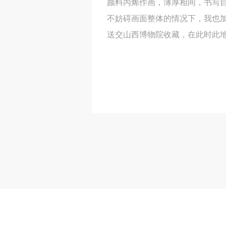
颜料丙烯作画，薄厚相间，书写
不妨碍画面整体的情况下，我也
送交山西博物院收藏，在此时此