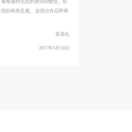
，每每感到无比的激动和愉悦。在
情韵和亲近感。 这部分作品即将
身
身
身
苏高礼
承
承
承
2017年5月18日
主
主
主
参
参
参
及
及
及
美
美
美
任
任
任
据
据
据
济
济
济