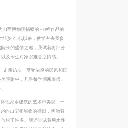
作
作
作
网
网
网
央
央
央
为山西博物院捐赠的704幅作品的
案
案
案
”规
”规
”规
0世纪80年代以来，教学占去我多
鸣院长的盛情之邀，我试着将部分
，以及今生对家乡难舍之情感。
会、走亲访友，享受浓厚的民风和民
风
风
风
央美院附中，几乎每学期寒暑假，
泉。
德
德
德
，体现家乡建筑的艺术审美观。一
的
的
的
耸起的山峦和层叠的梯田，陶冶着
似乎放松了许多。我还尝试着用水性