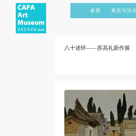
参观
展览与活
当前展览
艺术家&典藏
CAFAM 讲座
会员
展览预告
学术研究
CAFAM 课程
企业赞助
八十述怀——苏高礼新作展
展览回顾
艺术出版
CAFAM 体验
捐赠
数字美术馆
志愿者
资讯
合作伙伴
举办活动