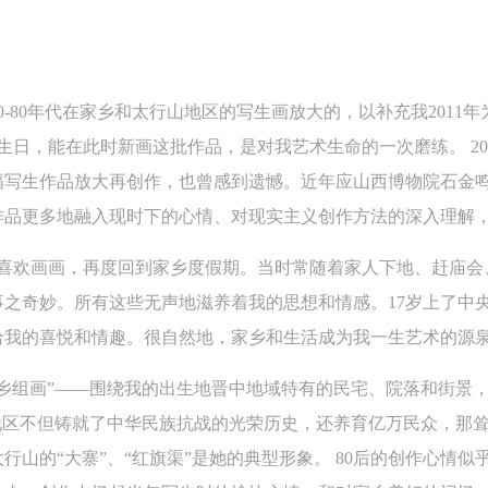
动）的涉及本人的图像、照片、文字、著作、活动成果（如参与工作坊创
动）的涉及本人的图像、照片、文字、著作、活动成果（如参与工作坊创
动）的涉及本人的图像、照片、文字、著作、活动成果（如参与工作坊创
验证码
的作品）提交中央美术学院用作发表、出版。中央美术学院可以以电子、
的作品）提交中央美术学院用作发表、出版。中央美术学院可以以电子、
的作品）提交中央美术学院用作发表、出版。中央美术学院可以以电子、
络及其它数字媒体形式公开出版，并同意编入《中国知识资源总库》《中
络及其它数字媒体形式公开出版，并同意编入《中国知识资源总库》《中
络及其它数字媒体形式公开出版，并同意编入《中国知识资源总库》《中
0-80年代在家乡和太行山地区的写生画放大的，以补充我2011年
美术学院资料库》《中央美术学院美术馆资料库》等相关资料、文献、档
美术学院资料库》《中央美术学院美术馆资料库》等相关资料、文献、档
美术学院资料库》《中央美术学院美术馆资料库》等相关资料、文献、档
登录
机构和平台，在中央美术学院中使用和在互联网上传播，同意按相关“章程
机构和平台，在中央美术学院中使用和在互联网上传播，同意按相关“章程
机构和平台，在中央美术学院中使用和在互联网上传播，同意按相关“章程
80岁生日，能在此时新画这批作品，是对我艺术生命的一次磨练。 2
可使用雅昌艺术网会员账户登录
定享受相关权益。
定享受相关权益。
定享受相关权益。
幅写生作品放大再创作，也曾感到遗憾。近年应山西博物院石金
中央美术学院美术馆活动安全免责协议书
中央美术学院美术馆活动安全免责协议书
中央美术学院美术馆活动安全免责协议书
作品更多地融入现时下的心情、对现实主义创作方法的深入理解
第一条
第一条
第一条
因喜欢画画，再度回到家乡度假期。当时常随着家人下地、赶庙
本次活动公平公正、自愿参加与退出、风险与责任自负的原则。但活动有
本次活动公平公正、自愿参加与退出、风险与责任自负的原则。但活动有
本次活动公平公正、自愿参加与退出、风险与责任自负的原则。但活动有
之奇妙。所有这些无声地滋养着我的思想和情感。17岁上了中
险，参加者应有必要的风险意识。
险，参加者应有必要的风险意识。
险，参加者应有必要的风险意识。
给我的喜悦和情趣。很自然地，家乡和生活成为我一生艺术的源
第二条
第二条
第二条
参加本次活动者必须遵守中华人民共和国的相关法律、法规，必须遵循道
参加本次活动者必须遵守中华人民共和国的相关法律、法规，必须遵循道
参加本次活动者必须遵守中华人民共和国的相关法律、法规，必须遵循道
乡组画”——围绕我的出生地晋中地域特有的民宅、院落和街景
和社会公德规范，并应该具备以人为本、团结友爱、互相帮助和助人为乐
和社会公德规范，并应该具备以人为本、团结友爱、互相帮助和助人为乐
和社会公德规范，并应该具备以人为本、团结友爱、互相帮助和助人为乐
地区不但铸就了中华民族抗战的光荣历史，还养育亿万民众，那
良好品质。
良好品质。
良好品质。
行山的“大寨”、“红旗渠”是她的典型形象。 80后的创作心情
第三条
第三条
第三条