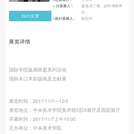
第一条
第一条
第一条
> 分策展人：
盖瑞·沃丁顿
皮特·博斯蒂
本次活动公平公正、自愿参加与退出、风险与责任自
本次活动公平公正、自愿参加与退出、风险与责任自
本次活动公平公正、自愿参加与退出、风险与责任自
尔
360全景
负的原则。但活动有风险，参加者应有必要的风险意
负的原则。但活动有风险，参加者应有必要的风险意
负的原则。但活动有风险，参加者应有必要的风险意
>执行策展人：
杨宏伟
发送验证码
手机号码
识。
识。
识。
手机号码将作为您的登录账号
第二条
第二条
第二条
展览详情
参加本次活动者必须遵守中华人民共和国的相关法
参加本次活动者必须遵守中华人民共和国的相关法
参加本次活动者必须遵守中华人民共和国的相关法
律、法规，必须遵循道德和社会公德规范，并应该具
律、法规，必须遵循道德和社会公德规范，并应该具
律、法规，必须遵循道德和社会公德规范，并应该具
验证码
备以人为本、团结友爱、互相帮助和助人为乐的良好
备以人为本、团结友爱、互相帮助和助人为乐的良好
备以人为本、团结友爱、互相帮助和助人为乐的良好
品质。
品质。
品质。
登录
国际学院版画联盟系列活动
第三条
第三条
第三条
国际木口木刻版画及文献展
可使用雅昌艺术网会员账户登录
参加本次活动人员应该是成年人（具有完全民事行为
参加本次活动人员应该是成年人（具有完全民事行为
参加本次活动人员应该是成年人（具有完全民事行为
能力的人，18周岁以上）未成年人必须在成年人的陪
能力的人，18周岁以上）未成年人必须在成年人的陪
能力的人，18周岁以上）未成年人必须在成年人的陪
展览时间：2017/11/7—12/3
同下参观。
同下参观。
同下参观。
展览地点：中央美术学院美术馆3层A展厅及四层展厅
第四条
第四条
第四条
开幕时间：2017/11/7上午10:00
参加活动者在此次活动期间的人身安全责任自负。鼓
参加活动者在此次活动期间的人身安全责任自负。鼓
参加活动者在此次活动期间的人身安全责任自负。鼓
励参加者自行购买人身安全保险。活动中一旦出现事
励参加者自行购买人身安全保险。活动中一旦出现事
励参加者自行购买人身安全保险。活动中一旦出现事
主办单位：中央美术学院