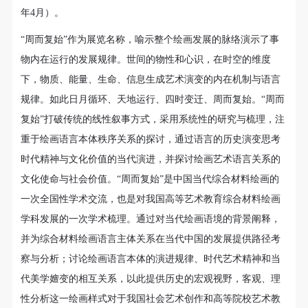
动导师、教师指导下进行，并正确的使用活动中所涉
动导师、教师指导下进行，并正确的使用活动中所涉
动导师、教师指导下进行，并正确的使用活动中所涉
展览时间：2021年4月9日-4月30日
年4月）。
可使用雅昌艺术网会员账户登录
及到的绘画工具、创作材料及配套设备、设施，若参
及到的绘画工具、创作材料及配套设备、设施，若参
及到的绘画工具、创作材料及配套设备、设施，若参
“周而复始”作为展览名称，喻示整个绘画发展的脉络演示了事
与者因个人原因在使用相应绘画工具、创作材料及配
与者因个人原因在使用相应绘画工具、创作材料及配
与者因个人原因在使用相应绘画工具、创作材料及配
展览地点：中央美术学院美术馆1层、2A展厅
物内在运行的发展规律。世间的物性和心识，在时空的维度
套设备、设施造成个人受伤、伤害他人及造成相应工
套设备、设施造成个人受伤、伤害他人及造成相应工
套设备、设施造成个人受伤、伤害他人及造成相应工
开幕时间：2021年4月23日下午两点
下，物质、能量、生命、信息生成艺术演变的内在机制与语言
具、材料、设备或设施的故障或损坏。参与活动者应
具、材料、设备或设施的故障或损坏。参与活动者应
具、材料、设备或设施的故障或损坏。参与活动者应
当承当相应的全部责任，并主动赔偿相应的经济损
当承当相应的全部责任，并主动赔偿相应的经济损
当承当相应的全部责任，并主动赔偿相应的经济损
规律。如此日月循环、天地运行、四时变迁、周而复始。“周而
失。活动中任何非事故当事人及美术馆将不承担人身
失。活动中任何非事故当事人及美术馆将不承担人身
失。活动中任何非事故当事人及美术馆将不承担人身
复始”打破传统的线性叙事方式，采用系统性的研究与梳理，注
事故的任何责任。
事故的任何责任。
事故的任何责任。
重于绘画语言本体秩序关系的探讨，通过语言的历史演变思考
预约观展
中央美术学院美术馆肖像权许可使用协议
中央美术学院美术馆肖像权许可使用协议
中央美术学院美术馆肖像权许可使用协议
时代精神与文化价值的当代演进，并探讨绘画艺术语言关系的
根据《中华人民共和国广告法》、《中华人民共和国
根据《中华人民共和国广告法》、《中华人民共和国
根据《中华人民共和国广告法》、《中华人民共和国
文化使命与社会价值。“周而复始”是中国当代综合材料绘画的
民法通则》以及 最高人民法院关于贯彻执行 《中华
民法通则》以及 最高人民法院关于贯彻执行 《中华
民法通则》以及 最高人民法院关于贯彻执行 《中华
一次全国性学术交流，也是对我国高等艺术教育综合材料绘画
人民共和国民法通则》若干问题的意见（试行）>的
人民共和国民法通则》若干问题的意见（试行）>的
人民共和国民法通则》若干问题的意见（试行）>的
学科发展的一次学术梳理。通过对当代绘画语境的背景阐释，
有关规定，为明确肖像许可方（甲方）和使用方（乙
有关规定，为明确肖像许可方（甲方）和使用方（乙
有关规定，为明确肖像许可方（甲方）和使用方（乙
并为综合材料绘画语言主体关系在当代中国的发展提供路径考
方）的权利义务关系，经双方友好协商，甲乙双方就
方）的权利义务关系，经双方友好协商，甲乙双方就
方）的权利义务关系，经双方友好协商，甲乙双方就
察与分析；讨论绘画语言本体的演进规律、时代艺术精神和当
带有甲方肖像的作品的使用达成如下一致协议：
带有甲方肖像的作品的使用达成如下一致协议：
带有甲方肖像的作品的使用达成如下一致协议：
代美学嬗变的相互关系，以此提供历史的宏观视野，客观、理
一、 一般约定
一、 一般约定
一、 一般约定
性分析这一绘画样式对于我国社会艺术创作和高等院校艺术教