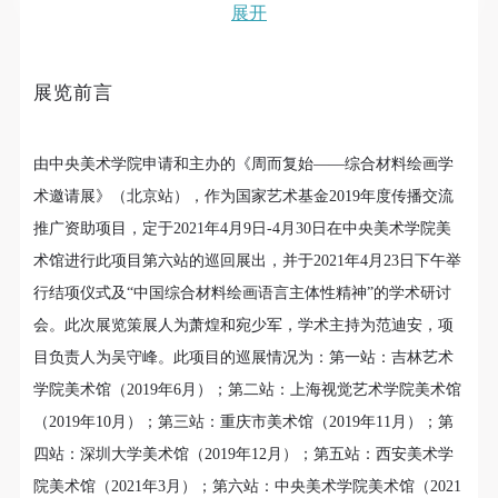
故，活动中任何非事故当事人及美术馆将不承担人身
故，活动中任何非事故当事人及美术馆将不承担人身
故，活动中任何非事故当事人及美术馆将不承担人身
展开
事故的任何责任，但有互相援助的义务。参加活动的
事故的任何责任，但有互相援助的义务。参加活动的
事故的任何责任，但有互相援助的义务。参加活动的
成员应当积极主动的组织实施救援工作，但对事故本
成员应当积极主动的组织实施救援工作，但对事故本
成员应当积极主动的组织实施救援工作，但对事故本
展览前言
身不承担任何法律责任和经济责任。参加本次活动者
身不承担任何法律责任和经济责任。参加本次活动者
身不承担任何法律责任和经济责任。参加本次活动者
的人身安全不负有民事及相关连带责任。
的人身安全不负有民事及相关连带责任。
的人身安全不负有民事及相关连带责任。
第五条
第五条
第五条
由中央美术学院申请和主办的《周而复始——综合材料绘画学
参加活动者在此次活动期间应主动遵守美术馆活动秩
参加活动者在此次活动期间应主动遵守美术馆活动秩
参加活动者在此次活动期间应主动遵守美术馆活动秩
术邀请展》（北京站），作为国家艺术基金2019年度传播交流
快捷登录
帐号密码登录
序、维护美术馆场地及展示、展览、馆藏艺术作品及
序、维护美术馆场地及展示、展览、馆藏艺术作品及
序、维护美术馆场地及展示、展览、馆藏艺术作品及
推广资助项目，定于2021年4月9日-4月30日在中央美术学院美
衍生品的安全。活动中一旦因个人原因造成美术馆场
衍生品的安全。活动中一旦因个人原因造成美术馆场
衍生品的安全。活动中一旦因个人原因造成美术馆场
术馆进行此项目第六站的巡回展出，并于2021年4月23日下午举
地、空间、艺术品、衍生品等受到不同程度的损失、
地、空间、艺术品、衍生品等受到不同程度的损失、
地、空间、艺术品、衍生品等受到不同程度的损失、
行结项仪式及“中国综合材料绘画语言主体性精神”的学术研讨
发送验证码
国家艺术基金2019年度传播交流推广资助项目
破坏。活动中任何非事故当事人及美术馆将不承担相
破坏。活动中任何非事故当事人及美术馆将不承担相
破坏。活动中任何非事故当事人及美术馆将不承担相
手机号码
会。此次展览策展人为萧煌和宛少军，学术主持为范迪安，项
手机号码将作为您的登录账号
应的责任与损失，应由参与活动者根据相应的法律条
应的责任与损失，应由参与活动者根据相应的法律条
应的责任与损失，应由参与活动者根据相应的法律条
目负责人为吴守峰。此项目的巡展情况为：第一站：吉林艺术
周而复始——综合材料绘画学术邀请展
文、组织规定进行协商和赔偿。并追究相应的法律责
文、组织规定进行协商和赔偿。并追究相应的法律责
文、组织规定进行协商和赔偿。并追究相应的法律责
学院美术馆（2019年6月）；第二站：上海视觉艺术学院美术馆
任和经济责任。
任和经济责任。
任和经济责任。
（北京站）
（2019年10月）；第三站：重庆市美术馆（2019年11月）；第
验证码
第六条
第六条
第六条
四站：深圳大学美术馆（2019年12月）；第五站：西安美术学
参与活动者在参与活动时应当在美术馆工作人员及活
参与活动者在参与活动时应当在美术馆工作人员及活
参与活动者在参与活动时应当在美术馆工作人员及活
登录
院美术馆（2021年3月）；第六站：中央美术学院美术馆（2021