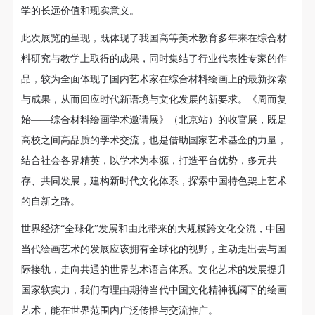
（1）、甲方为本协议中的肖像权人，自愿将自己的
（1）、甲方为本协议中的肖像权人，自愿将自己的
（1）、甲方为本协议中的肖像权人，自愿将自己的
学的长远价值和现实意义。
肖像权许可乙方作符合本协议约定和法律规定的用
肖像权许可乙方作符合本协议约定和法律规定的用
肖像权许可乙方作符合本协议约定和法律规定的用
此次展览的呈现，既体现了我国高等美术教育多年来在综合材
途。
途。
途。
料研究与教学上取得的成果，同时集结了行业代表性专家的作
（2）、乙方中央美术学院美术馆是一所具有标志
（2）、乙方中央美术学院美术馆是一所具有标志
（2）、乙方中央美术学院美术馆是一所具有标志
品，较为全面体现了国内艺术家在综合材料绘画上的最新探索
性、专业性、国际化的现代公共美术馆。中央美术学
性、专业性、国际化的现代公共美术馆。中央美术学
性、专业性、国际化的现代公共美术馆。中央美术学
与成果，从而回应时代新语境与文化发展的新要求。《周而复
院美术馆与时代同行，努力塑造一个开放、自由、学
院美术馆与时代同行，努力塑造一个开放、自由、学
院美术馆与时代同行，努力塑造一个开放、自由、学
始——综合材料绘画学术邀请展》（北京站）的收官展，既是
术的空间氛围，竭诚与各单位、企业、机构、艺术家
术的空间氛围，竭诚与各单位、企业、机构、艺术家
术的空间氛围，竭诚与各单位、企业、机构、艺术家
高校之间高品质的学术交流，也是借助国家艺术基金的力量，
和观众进行良好互动。以学院的学术研究为基础，积
和观众进行良好互动。以学院的学术研究为基础，积
和观众进行良好互动。以学院的学术研究为基础，积
极策划国际、国内多视角、多领域的展览、论坛及公
极策划国际、国内多视角、多领域的展览、论坛及公
极策划国际、国内多视角、多领域的展览、论坛及公
结合社会各界精英，以学术为本源，打造平台优势，多元共
共教育活动，为美院师生、中外艺术家以及社会公众
共教育活动，为美院师生、中外艺术家以及社会公众
共教育活动，为美院师生、中外艺术家以及社会公众
存、共同发展，建构新时代文化体系，探索中国特色架上艺术
提供一个交流、学习、展示的平台。作为一家公益性
提供一个交流、学习、展示的平台。作为一家公益性
提供一个交流、学习、展示的平台。作为一家公益性
的自新之路。
单位，其开展的公共教育活动以学术性和公益性为
单位，其开展的公共教育活动以学术性和公益性为
单位，其开展的公共教育活动以学术性和公益性为
世界经济“全球化”发展和由此带来的大规模跨文化交流，中国
主。
主。
主。
当代绘画艺术的发展应该拥有全球化的视野，主动走出去与国
（3）、乙方为甲方拍摄中央美术学院公共教育部所
（3）、乙方为甲方拍摄中央美术学院公共教育部所
（3）、乙方为甲方拍摄中央美术学院公共教育部所
际接轨，走向共通的世界艺术语言体系。文化艺术的发展提升
有公教活动。
有公教活动。
有公教活动。
国家软实力，我们有理由期待当代中国文化精神视阈下的绘画
二、拍摄内容、使用形式、使用地域范围
二、拍摄内容、使用形式、使用地域范围
二、拍摄内容、使用形式、使用地域范围
艺术，能在世界范围内广泛传播与交流推广。