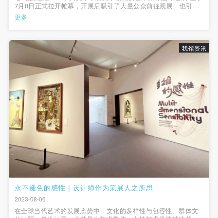
7月8日正式拉开帷幕，开展后吸引了大量公众前往观展，也引发
了艺术史学者、批评家、艺术家以及媒体的关注与讨论。
更多
我馆资讯
永不褪色的感性 | 设计师作为策展人之所思
2023-08-06
在全球当代艺术的发展态势中，文化的多样性与包容性、群体文