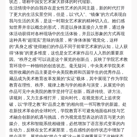
状态，堪称中国女艺术家大群体的时代缩影。
（1）、甲方为本协议中的肖像权人，自愿将自己的
（1）、甲方为本协议中的肖像权人，自愿将自己的
（1）、甲方为本协议中的肖像权人，自愿将自己的
研究与馆藏策展的视域，为美术馆藏品的对外宣传推广
生活情境中的自我存在是女性艺术的共同主题，新的时代打开
肖像权许可乙方作符合本协议约定和法律规定的用
肖像权许可乙方作符合本协议约定和法律规定的用
肖像权许可乙方作符合本协议约定和法律规定的用
了更大的生活实景空间，但是，以“代入”、“镜像”的方式表现自
提供了更多元的视角。
途。
途。
途。
我与生活的关系，是这一时期女艺术家的精神切入点。她们感
知世界并非以概念的形式，而是以身体直接介入世界，通过身
（2）、乙方中央美术学院美术馆是一所具有标志
（2）、乙方中央美术学院美术馆是一所具有标志
（2）、乙方中央美术学院美术馆是一所具有标志
体活动获得对各种现场中的生活体验，并且以形象的方式再现
性、专业性、国际化的现代公共美术馆。中央美术学
性、专业性、国际化的现代公共美术馆。中央美术学
性、专业性、国际化的现代公共美术馆。中央美术学
这种具有“超现实”意味的场景，将“身体体验”视觉化，这样
院美术馆与时代同行，努力塑造一个开放、自由、学
院美术馆与时代同行，努力塑造一个开放、自由、学
院美术馆与时代同行，努力塑造一个开放、自由、学
的“具身之感”使得她们的作品不同于前辈艺术家的认知，让人获
得“体验”的更多维度，这也是女艺术家作品引人入胜的重要原
术的空间氛围，竭诚与各单位、企业、机构、艺术家
术的空间氛围，竭诚与各单位、企业、机构、艺术家
术的空间氛围，竭诚与各单位、企业、机构、艺术家
文化和旅游部2022年度全国美术馆青年策展人扶持计划
因。“秩序之感”可以说是这个展览的创新点，反映了学院艺术教
和观众进行良好互动。以学院的学术研究为基础，积
和观众进行良好互动。以学院的学术研究为基础，积
和观众进行良好互动。以学院的学术研究为基础，积
育环境中一种独特的创造状态。毫无疑问，中央美术学院美术
入选项目
极策划国际、国内多视角、多领域的展览、论坛及公
极策划国际、国内多视角、多领域的展览、论坛及公
极策划国际、国内多视角、多领域的展览、论坛及公
馆所收藏的作品主要是中央美院教师和历届学生的优秀作品，
藏品成为美术教育改革发展的“实证”载体，其中展现了作为学院
共教育活动，为美院师生、中外艺术家以及社会公众
共教育活动，为美院师生、中外艺术家以及社会公众
共教育活动，为美院师生、中外艺术家以及社会公众
教育在理性、秩序、规律上教与学的相承与演变，从展览中的
提供一个交流、学习、展示的平台。作为一家公益性
提供一个交流、学习、展示的平台。作为一家公益性
提供一个交流、学习、展示的平台。作为一家公益性
作品可见中央美院的教学坚持守正创新，既讲传统、讲方法、
单位，其开展的公共教育活动以学术性和公益性为
单位，其开展的公共教育活动以学术性和公益性为
单位，其开展的公共教育活动以学术性和公益性为
讲规则，又力主多维打开，迎向时代，在视觉形式上追求突
破，以“学理之教”和“品质之教”的相向统一书写教学的新篇。处
主。
主。
主。
在新技术革命的全球时代，学院教育不可避免地面临科技与艺
（3）、乙方为甲方拍摄中央美术学院公共教育部所
（3）、乙方为甲方拍摄中央美术学院公共教育部所
（3）、乙方为甲方拍摄中央美术学院公共教育部所
术融合创新的机遇与挑战，作为视觉造型表达的语言与更大的
有公教活动。
有公教活动。
有公教活动。
媒介、技术和智能系统相碰撞，必然增加了语言形式变革的内
生动力，反映在女艺术家那里，也在感性的创作状态中增加了
二、拍摄内容、使用形式、使用地域范围
二、拍摄内容、使用形式、使用地域范围
二、拍摄内容、使用形式、使用地域范围
媒介语言，展览中的“媒介之感”这一单元侧重展示了这种状态，