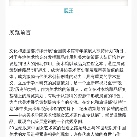
故，活动中任何非事故当事人及美术馆将不承担人身
故，活动中任何非事故当事人及美术馆将不承担人身
故，活动中任何非事故当事人及美术馆将不承担人身
展开
事故的任何责任，但有互相援助的义务。参加活动的
事故的任何责任，但有互相援助的义务。参加活动的
事故的任何责任，但有互相援助的义务。参加活动的
成员应当积极主动的组织实施救援工作，但对事故本
成员应当积极主动的组织实施救援工作，但对事故本
成员应当积极主动的组织实施救援工作，但对事故本
身不承担任何法律责任和经济责任。参加本次活动者
身不承担任何法律责任和经济责任。参加本次活动者
身不承担任何法律责任和经济责任。参加本次活动者
展览前言
的人身安全不负有民事及相关连带责任。
的人身安全不负有民事及相关连带责任。
的人身安全不负有民事及相关连带责任。
第五条
第五条
第五条
文化和旅游部持续开展“全国美术馆青年策展人扶持计划”项目，
参加活动者在此次活动期间应主动遵守美术馆活动秩
参加活动者在此次活动期间应主动遵守美术馆活动秩
参加活动者在此次活动期间应主动遵守美术馆活动秩
对于各地美术馆充分发挥藏品作用和美术馆策展人队伍培养建
序、维护美术馆场地及展示、展览、馆藏艺术作品及
序、维护美术馆场地及展示、展览、馆藏艺术作品及
序、维护美术馆场地及展示、展览、馆藏艺术作品及
设起到很大的推动作用。美术馆以藏品为立馆之本，通过展览
策划使藏品“活”起来，成为讲述美术历史和展现审美价值的载
衍生品的安全。活动中一旦因个人原因造成美术馆场
衍生品的安全。活动中一旦因个人原因造成美术馆场
衍生品的安全。活动中一旦因个人原因造成美术馆场
体，成为激励当代美术创新创造的动力，具有重要的学术意
地、空间、艺术品、衍生品等受到不同程度的损失、
地、空间、艺术品、衍生品等受到不同程度的损失、
地、空间、艺术品、衍生品等受到不同程度的损失、
义。立足于学术研究的展览策划，是一个重新审视乃至于“发
破坏。活动中任何非事故当事人及美术馆将不承担相
破坏。活动中任何非事故当事人及美术馆将不承担相
破坏。活动中任何非事故当事人及美术馆将不承担相
现”历史的契机，作为美术馆的策展人，建立在对本馆藏品研究
基础上的展览策划，有助于从独特的资源中形成展览的特色，
应的责任与损失，应由参与活动者根据相应的法律条
应的责任与损失，应由参与活动者根据相应的法律条
应的责任与损失，应由参与活动者根据相应的法律条
由中央美术学院美术馆主办的“多维的感性——中央美
为当代美术展览策划提供多向的交流。在文化和旅游部“扶持计
文、组织规定进行协商和赔偿。并追究相应的法律责
文、组织规定进行协商和赔偿。并追究相应的法律责
文、组织规定进行协商和赔偿。并追究相应的法律责
划”和中央美术学院美术馆的支持下，纪玉洁策划的“多维的感性
术学院美术馆藏女艺术家作品专题展”于2023年7月8日
任和经济责任。
任和经济责任。
任和经济责任。
——中央美术学院美术馆藏女艺术家作品专题展”，就是激活藏
在中央美术学院美术馆四层展厅开幕。作为文化和旅游
品、展现当代策展意识的一个优秀案例。
第六条
第六条
第六条
部2022年度全国美术馆青年策展人扶持计划入选项目，
20世纪以来中国女艺术家的创造之路始终是与20世纪以来中国
参与活动者在参与活动时应当在美术馆工作人员及活
参与活动者在参与活动时应当在美术馆工作人员及活
参与活动者在参与活动时应当在美术馆工作人员及活
此次展览由中央美术学院美术馆设计总监、副研究员纪
美术的发展进程紧密相关的现象，许多代表人物的身世与作