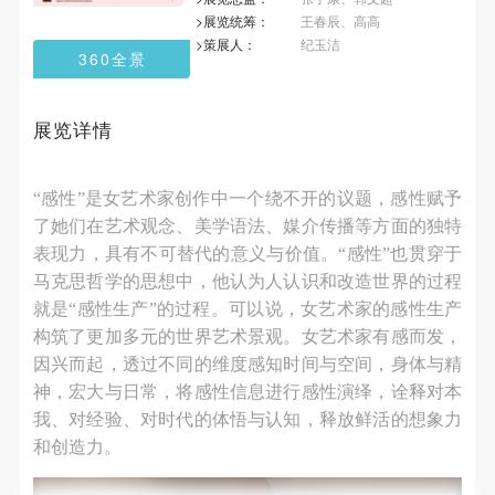
第一条
第一条
第一条
>展览统筹：
王春辰、高高
本次活动公平公正、自愿参加与退出、风险与责任自
本次活动公平公正、自愿参加与退出、风险与责任自
本次活动公平公正、自愿参加与退出、风险与责任自
>策展人：
纪玉洁
360全景
负的原则。但活动有风险，参加者应有必要的风险意
负的原则。但活动有风险，参加者应有必要的风险意
负的原则。但活动有风险，参加者应有必要的风险意
识。
识。
识。
展览详情
第二条
第二条
第二条
参加本次活动者必须遵守中华人民共和国的相关法
参加本次活动者必须遵守中华人民共和国的相关法
参加本次活动者必须遵守中华人民共和国的相关法
律、法规，必须遵循道德和社会公德规范，并应该具
律、法规，必须遵循道德和社会公德规范，并应该具
律、法规，必须遵循道德和社会公德规范，并应该具
“感性”是女艺术家创作中一个绕不开的议题，感性赋予
备以人为本、团结友爱、互相帮助和助人为乐的良好
备以人为本、团结友爱、互相帮助和助人为乐的良好
备以人为本、团结友爱、互相帮助和助人为乐的良好
了她们在艺术观念、美学语法、媒介传播等方面的独特
品质。
品质。
品质。
表现力，具有不可替代的意义与价值。“感性”也贯穿于
马克思哲学的思想中，他认为人认识和改造世界的过程
第三条
第三条
第三条
就是“感性生产”的过程。可以说，女艺术家的感性生产
参加本次活动人员应该是成年人（具有完全民事行为
参加本次活动人员应该是成年人（具有完全民事行为
参加本次活动人员应该是成年人（具有完全民事行为
构筑了更加多元的世界艺术景观。女艺术家有感而发，
能力的人，18周岁以上）未成年人必须在成年人的陪
能力的人，18周岁以上）未成年人必须在成年人的陪
能力的人，18周岁以上）未成年人必须在成年人的陪
因兴而起，透过不同的维度感知时间与空间，身体与精
同下参观。
同下参观。
同下参观。
神，宏大与日常，将感性信息进行感性演绎，诠释对本
第四条
第四条
第四条
我、对经验、对时代的体悟与认知，释放鲜活的想象力
参加活动者在此次活动期间的人身安全责任自负。鼓
参加活动者在此次活动期间的人身安全责任自负。鼓
参加活动者在此次活动期间的人身安全责任自负。鼓
和创造力。
励参加者自行购买人身安全保险。活动中一旦出现事
励参加者自行购买人身安全保险。活动中一旦出现事
励参加者自行购买人身安全保险。活动中一旦出现事