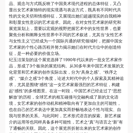
动导师、教师指导下进行，并正确的使用活动中所涉
动导师、教师指导下进行，并正确的使用活动中所涉
动导师、教师指导下进行，并正确的使用活动中所涉
玉洁担任策展人，以“感性”为核心议题，精选42位馆藏
品、观念与方式既反映了中国美术现代进程的总体特征，又凸
女艺术家的42件／组作品，从“具身之感、秩序之感、
显出女艺术家独特的现实境遇与表达方式，既具有不同时代共
及到的绘画工具、创作材料及配套设备、设施，若参
及到的绘画工具、创作材料及配套设备、设施，若参
及到的绘画工具、创作材料及配套设备、设施，若参
性的文化关切和情感特征，又展现出她们超越现实的自我精神
媒介之感”三个维度对女艺术家的创作进行观察、阐释
与者因个人原因在使用相应绘画工具、创作材料及配
与者因个人原因在使用相应绘画工具、创作材料及配
与者因个人原因在使用相应绘画工具、创作材料及配
和彰显女性意识的艺术追求。因此，在对女性艺术家的研究和
和研究。展览从理念书写到空间设计，从策展语法到视
套设备、设施造成个人受伤、伤害他人及造成相应工
套设备、设施造成个人受伤、伤害他人及造成相应工
套设备、设施造成个人受伤、伤害他人及造成相应工
展览策划上，需要以宏观的视野把握艺术中的女性世界，也要
觉呈现都力图以感性聚合、以感性觉照、以感性润色，
聚焦分析和阐释女性世界中不同的艺术叙述，尤其当“女性艺术
具、材料、设备或设施的故障或损坏。参与活动者应
具、材料、设备或设施的故障或损坏。参与活动者应
具、材料、设备或设施的故障或损坏。参与活动者应
来诠释女艺术家对日常生活的体悟，对时代变迁的观
与女性主义”已经成为一个国际共通的研究领域时，把握中国女
当承当相应的全部责任，并主动赔偿相应的经济损
当承当相应的全部责任，并主动赔偿相应的经济损
当承当相应的全部责任，并主动赔偿相应的经济损
察，对精神世界的构筑，也让观众看到女艺术家如何在
艺术家的个性心路历程并努力揭示她们在时代方位中的创造特
失。活动中任何非事故当事人及美术馆将不承担人身
失。活动中任何非事故当事人及美术馆将不承担人身
失。活动中任何非事故当事人及美术馆将不承担人身
征，是一种必要的价值立场。
感性的旋律中翩翩起舞。
纪玉洁策划的这个展览选择了1990年代以来的一批女艺术家作
事故的任何责任。
事故的任何责任。
事故的任何责任。
品，形成了3个板块的展览结构。从30多年来中国艺术发展的文
中央美术学院美术馆肖像权许可使用协议
中央美术学院美术馆肖像权许可使用协议
中央美术学院美术馆肖像权许可使用协议
化背景和艺术家的创作实际出发，分为“具身之感”、“秩序之
根据《中华人民共和国广告法》、《中华人民共和国
根据《中华人民共和国广告法》、《中华人民共和国
根据《中华人民共和国广告法》、《中华人民共和国
中央美术学院美术馆现有馆藏2万余件，立足藏品，近
感”、“媒介之感”3个角度，论述大时代中的个人探索及其精神追
求，尤其是围绕“感性”这一女艺术家最强烈的艺术特征，构建
民法通则》以及 最高人民法院关于贯彻执行 《中华
民法通则》以及 最高人民法院关于贯彻执行 《中华
民法通则》以及 最高人民法院关于贯彻执行 《中华
年来持续推出了包括古代绘画、近现代美术、当代艺
起“感性”的多维图景。在这一时段，中国艺术已经走过了“思想
人民共和国民法通则》若干问题的意见（试行）>的
人民共和国民法通则》若干问题的意见（试行）>的
人民共和国民法通则》若干问题的意见（试行）>的
术、青年艺术等多个不同主题和类别的馆藏专题展，力
解放”的历程，全球艺术的相互碰撞与交融构成了新的文化语
有关规定，为明确肖像许可方（甲方）和使用方（乙
有关规定，为明确肖像许可方（甲方）和使用方（乙
有关规定，为明确肖像许可方（甲方）和使用方（乙
境，女艺术家的创作动机和精神取向有了更加自主的可能性，
图以更具学术性、时代性和多样性的展览策划，推进艺
也在自己的艺术表达中更加真实而舒畅地表达个性与现实、自
方）的权利义务关系，经双方友好协商，甲乙双方就
方）的权利义务关系，经双方友好协商，甲乙双方就
方）的权利义务关系，经双方友好协商，甲乙双方就
术创作与艺术史的研究与发展。此次展览从感性的角度
我与世界的关系。与此同时，艺术形式语言的探索、新艺术媒
带有甲方肖像的作品的使用达成如下一致协议：
带有甲方肖像的作品的使用达成如下一致协议：
带有甲方肖像的作品的使用达成如下一致协议：
介的运用等也同样具备多种可能性，艺术之“真”与语言之“新”有
切入，同时将性别视角融入对藏品的分析、阐释与展
一、 一般约定
一、 一般约定
一、 一般约定
了通畅的关联。因此，这个展览所折射出来的女艺术家的创作
示，是对美术馆藏品多样化叙事的新探索，拓展了馆藏