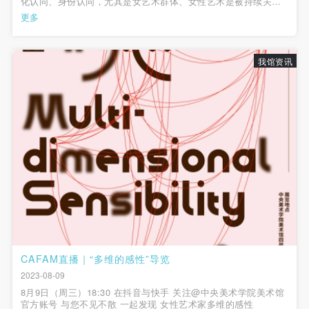
化认同、身份认同，尤其是女艺术群体、女性艺术是被持续关注
与讨论的议题。
更多
我馆资讯
CAFAM直播｜“多维的感性”导览
2023-08-09
8月9日（周三）18:30 在抖音与快手 关注@中央美术学院美术馆
官方账号 与您不见不散 一起发现 女性艺术家多维的感性