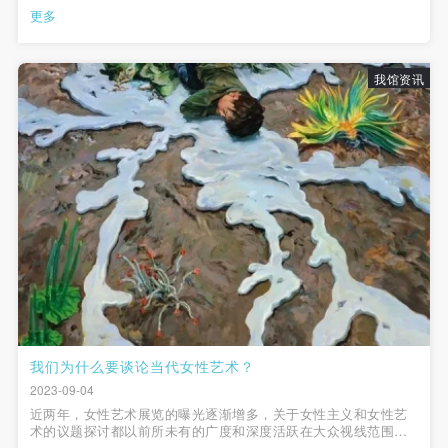
更多
我馆资讯
我们为什么要谈论当代女性艺术？
2023-09-04
近两年，女性艺术展览的曝光逐渐增多，关于女性主义和女性艺
术的议题探讨都以前所未有的广度和深度活跃在大众视线范围
内。被艺术史湮没的女性艺术家又重新被提及被挖掘，对女性艺