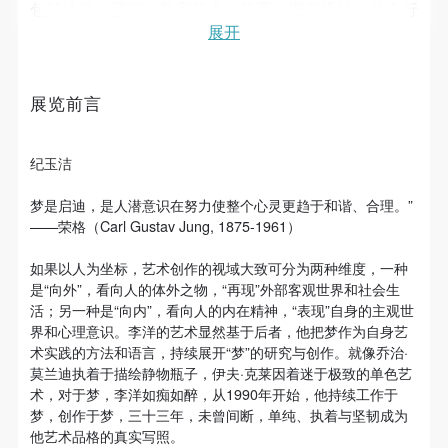
故，活动中任何非事故当事人及美术馆将不承担人身
故，活动中任何非事故当事人及美术馆将不承担人身
故，活动中任何非事故当事人及美术馆将不承担人身
包括油画、壁画、数字艺术、装置、图形设计、社会行
展开
事故的任何责任，但有互相援助的义务。参加活动的
事故的任何责任，但有互相援助的义务。参加活动的
事故的任何责任，但有互相援助的义务。参加活动的
为艺术以及艺术家日记、手稿等108件/组作品。通过轻
成员应当积极主动的组织实施救援工作，但对事故本
成员应当积极主动的组织实施救援工作，但对事故本
成员应当积极主动的组织实施救援工作，但对事故本
松灵动的视觉设计，构建了一个时空交错、虚实交融、
浪漫与逻辑并存的超现实图景。
身不承担任何法律责任和经济责任。参加本次活动者
身不承担任何法律责任和经济责任。参加本次活动者
身不承担任何法律责任和经济责任。参加本次活动者
展览前言
的人身安全不负有民事及相关连带责任。
的人身安全不负有民事及相关连带责任。
的人身安全不负有民事及相关连带责任。
第五条
第五条
第五条
纪玉洁
李洋是一位研究型艺术家，这体现在他对梦境的深入分
参加活动者在此次活动期间应主动遵守美术馆活动秩
参加活动者在此次活动期间应主动遵守美术馆活动秩
参加活动者在此次活动期间应主动遵守美术馆活动秩
析以及把梦作为一种可能的艺术创作方法进行研究。他
序、维护美术馆场地及展示、展览、馆藏艺术作品及
序、维护美术馆场地及展示、展览、馆藏艺术作品及
序、维护美术馆场地及展示、展览、馆藏艺术作品及
梦是启迪，是人潜意识在努力使整个心灵更趋于和谐、合理。”
用多元的艺术表达方式探究关于人类生存状态的普适性
——荣格（Carl Gustav Jung, 1875-1961）
衍生品的安全。活动中一旦因个人原因造成美术馆场
衍生品的安全。活动中一旦因个人原因造成美术馆场
衍生品的安全。活动中一旦因个人原因造成美术馆场
问题——梦与心理、梦与个人潜意识、梦与社会潜意
地、空间、艺术品、衍生品等受到不同程度的损失、
地、空间、艺术品、衍生品等受到不同程度的损失、
地、空间、艺术品、衍生品等受到不同程度的损失、
识、梦与创造性之间的复杂关系和相互作用，达到“以
如果以人为坐标，艺术创作的视域大致可分为两种维度，一种
破坏。活动中任何非事故当事人及美术馆将不承担相
破坏。活动中任何非事故当事人及美术馆将不承担相
破坏。活动中任何非事故当事人及美术馆将不承担相
快捷登录
帐号密码登录
是“向外”，看向人的体外之物，“再现”外部客观世界和社会生
梦化人”的艺术疗愈目的。在这个过程中，尤其注重用
活；另一种是“向内”，看向人的内在精神，“表现”自身的主观世
应的责任与损失，应由参与活动者根据相应的法律条
应的责任与损失，应由参与活动者根据相应的法律条
应的责任与损失，应由参与活动者根据相应的法律条
艺术语言诸如色彩、笔触、肌理的魅力来带来的情绪感
界和心理意识。李洋的艺术显然基于后者，他把梦作为自身艺
文、组织规定进行协商和赔偿。并追究相应的法律责
文、组织规定进行协商和赔偿。并追究相应的法律责
文、组织规定进行协商和赔偿。并追究相应的法律责
染。在叙事的塑造上，优秀的造型基本功让画面布局营
术实践的方法和语言，持续展开“梦”的研究与创作。就像乔治·
发送验证码
构生动自如，有信手拈来的轻松感。
任和经济责任。
任和经济责任。
任和经济责任。
莫兰迪执着于描绘静物瓶子，伊夫·克莱因着迷于极致的单色艺
手机号码
术，对于梦，李洋如痴如醉，从1990年开始，他持续工作于
手机号码将作为您的登录账号
第六条
第六条
第六条
梦，创作于梦，三十三年，未曾间断，单纯、执着与坚韧成为
参与活动者在参与活动时应当在美术馆工作人员及活
参与活动者在参与活动时应当在美术馆工作人员及活
参与活动者在参与活动时应当在美术馆工作人员及活
他艺术品格的真实写照。
作为中央美术学院培养的青年艺术家和美术教育者，美