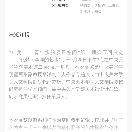
第一条
第一条
第一条
>策展助理：
张倩媛；李晋羽；王悦嘉；
本次活动公平公正、自愿参加与退出、风险与责任自
本次活动公平公正、自愿参加与退出、风险与责任自
本次活动公平公正、自愿参加与退出、风险与责任自
郑璐瑶；郭双玉
负的原则。但活动有风险，参加者应有必要的风险意
负的原则。但活动有风险，参加者应有必要的风险意
负的原则。但活动有风险，参加者应有必要的风险意
识。
识。
识。
展览详情
第二条
第二条
第二条
参加本次活动者必须遵守中华人民共和国的相关法
参加本次活动者必须遵守中华人民共和国的相关法
参加本次活动者必须遵守中华人民共和国的相关法
律、法规，必须遵循道德和社会公德规范，并应该具
律、法规，必须遵循道德和社会公德规范，并应该具
律、法规，必须遵循道德和社会公德规范，并应该具
“广角°——青年实验项目空间”第一期第五回展览
备以人为本、团结友爱、互相帮助和助人为乐的良好
备以人为本、团结友爱、互相帮助和助人为乐的良好
备以人为本、团结友爱、互相帮助和助人为乐的良好
——“化梦：李洋的艺术”，于9月28日下午2点在中央美
品质。
品质。
品质。
术学院美术馆二层c展厅开幕。本次展览是中央美术学
院壁画系副教授李洋的个人作品专题展，由中央美术学
第三条
第三条
第三条
院人文学院副院长邵亦杨、中央美术学院人文学院教授
参加本次活动人员应该是成年人（具有完全民事行为
参加本次活动人员应该是成年人（具有完全民事行为
参加本次活动人员应该是成年人（具有完全民事行为
邵彦担任学术顾问，由中央美术学院美术馆设计总监、
能力的人，18周岁以上）未成年人必须在成年人的陪
能力的人，18周岁以上）未成年人必须在成年人的陪
能力的人，18周岁以上）未成年人必须在成年人的陪
副研究员纪玉洁担任策展人。
同下参观。
同下参观。
同下参观。
第四条
第四条
第四条
参加活动者在此次活动期间的人身安全责任自负。鼓
参加活动者在此次活动期间的人身安全责任自负。鼓
参加活动者在此次活动期间的人身安全责任自负。鼓
本次展览以谱系和样本为空间叙事逻辑，梳理并呈现了
励参加者自行购买人身安全保险。活动中一旦出现事
励参加者自行购买人身安全保险。活动中一旦出现事
励参加者自行购买人身安全保险。活动中一旦出现事
艺术家三十三年来以梦为核心展开的艺术探索与创作，