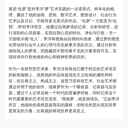
动导师、教师指导下进行，并正确的使用活动中所涉
动导师、教师指导下进行，并正确的使用活动中所涉
动导师、教师指导下进行，并正确的使用活动中所涉
术学府深厚的艺术底蕴、优秀的学术传统和开放的创新
展览“化梦”是对李洋“梦”艺术实践的一次谱系式、样本化的梳
及到的绘画工具、创作材料及配套设备、设施，若参
及到的绘画工具、创作材料及配套设备、设施，若参
及到的绘画工具、创作材料及配套设备、设施，若参
验证码
氛围，培塑了李洋鲜明而富有个性的艺术品格，一方面
理，囊括了他的油画、壁画、数字艺术、图形设计、社会行为
与者因个人原因在使用相应绘画工具、创作材料及配
与者因个人原因在使用相应绘画工具、创作材料及配
与者因个人原因在使用相应绘画工具、创作材料及配
艺术以及日记、手稿等多元形式的作品。“化梦”一方面意为“化
他注重“专而精”，在创作上专心沉潜于“梦”，并持续不
登录
套设备、设施造成个人受伤、伤害他人及造成相应工
套设备、设施造成个人受伤、伤害他人及造成相应工
套设备、设施造成个人受伤、伤害他人及造成相应工
我”，即对李洋而言，他通过自我梦境的记录、分析和研究，进
懈的展开视野广阔的艺术实验和研究，日益精进；另一
行深刻的心灵探索，实现自我心灵的转化、净化与疗愈；另一
具、材料、设备或设施的故障或损坏。参与活动者应
具、材料、设备或设施的故障或损坏。参与活动者应
具、材料、设备或设施的故障或损坏。参与活动者应
方面是“灵而新”，追求表现和超现实的审美趣味，在艺
可使用雅昌艺术网会员账户登录
方面暗示着“化人”，李洋将视角由自我转向他者，通过梦的视觉
当承当相应的全部责任，并主动赔偿相应的经济损
当承当相应的全部责任，并主动赔偿相应的经济损
当承当相应的全部责任，并主动赔偿相应的经济损
术语言和形式上自由、灵动富有天真气息，图像叙事充
化带动对社会中人的心理与历史叙事关系的关注。通过分析和
失。活动中任何非事故当事人及美术馆将不承担人身
失。活动中任何非事故当事人及美术馆将不承担人身
失。活动中任何非事故当事人及美术馆将不承担人身
满戏剧感；他善于尝试新媒介和新思路，不断推进个人
描绘他人的梦境，把隐藏其中那些看不见的力量变得可见，实
现转译并疗愈他者的内心和精神世界的目的。
艺术打开新的格局。他的艺术创作更像是在完成的一个
事故的任何责任。
事故的任何责任。
事故的任何责任。
过程，就是由个体、个人梦的研究、挖掘，不断连接到
中央美术学院美术馆肖像权许可使用协议
中央美术学院美术馆肖像权许可使用协议
中央美术学院美术馆肖像权许可使用协议
作为一名研究型艺术家，李洋没有将自己囿于特定的艺术语言
整个时代、历史、社会乃至于人类问题的集体大梦的表
根据《中华人民共和国广告法》、《中华人民共和国
根据《中华人民共和国广告法》、《中华人民共和国
根据《中华人民共和国广告法》、《中华人民共和国
的标签枷锁上，虽然他的作品有超现实主义绘画的属性和特
达与探索的过程。只有充分的尊重和理解个体经验，才
征，但古典主义、构成主义、波普乃至科技艺术、社会艺术都
民法通则》以及 最高人民法院关于贯彻执行 《中华
民法通则》以及 最高人民法院关于贯彻执行 《中华
民法通则》以及 最高人民法院关于贯彻执行 《中华
有可能更好的认识与表达集体精神，这充分体现了艺术
通达作用于他的创作。他将梦作为一个吸收器、记录器与反应
人民共和国民法通则》若干问题的意见（试行）>的
人民共和国民法通则》若干问题的意见（试行）>的
人民共和国民法通则》若干问题的意见（试行）>的
的社会性和人文性。
器，通过个人记录反映一个时代的普遍梦经验，同时记录这个
有关规定，为明确肖像许可方（甲方）和使用方（乙
有关规定，为明确肖像许可方（甲方）和使用方（乙
有关规定，为明确肖像许可方（甲方）和使用方（乙
时代最重要的艺术语言流变。“我画梦，就是画现实。”正如李洋
所言，他描绘的虽然是超现实的题材，但暗含的是比现实世界
方）的权利义务关系，经双方友好协商，甲乙双方就
方）的权利义务关系，经双方友好协商，甲乙双方就
方）的权利义务关系，经双方友好协商，甲乙双方就
更真实的力量，比客观的再现世界更具意义。
带有甲方肖像的作品的使用达成如下一致协议：
带有甲方肖像的作品的使用达成如下一致协议：
带有甲方肖像的作品的使用达成如下一致协议：
一、 一般约定
一、 一般约定
一、 一般约定