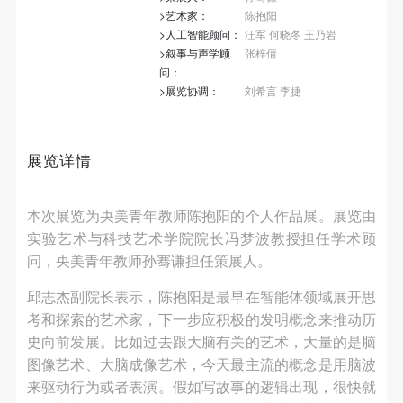
第一条
第一条
第一条
快捷登录
帐号密码登录
>艺术家：
陈抱阳
本次活动公平公正、自愿参加与退出、风险与责任自
本次活动公平公正、自愿参加与退出、风险与责任自
本次活动公平公正、自愿参加与退出、风险与责任自
>人工智能顾问：
汪军 何晓冬 王乃岩
>叙事与声学顾
张梓倩
负的原则。但活动有风险，参加者应有必要的风险意
负的原则。但活动有风险，参加者应有必要的风险意
负的原则。但活动有风险，参加者应有必要的风险意
问：
识。
识。
识。
发送验证码
>展览协调：
刘希言 李捷
手机号码
第二条
第二条
第二条
手机号码将作为您的登录账号
参加本次活动者必须遵守中华人民共和国的相关法
参加本次活动者必须遵守中华人民共和国的相关法
参加本次活动者必须遵守中华人民共和国的相关法
律、法规，必须遵循道德和社会公德规范，并应该具
律、法规，必须遵循道德和社会公德规范，并应该具
律、法规，必须遵循道德和社会公德规范，并应该具
展览详情
备以人为本、团结友爱、互相帮助和助人为乐的良好
备以人为本、团结友爱、互相帮助和助人为乐的良好
备以人为本、团结友爱、互相帮助和助人为乐的良好
验证码
品质。
品质。
品质。
本次展览为央美青年教师陈抱阳的个人作品展。展览由
登录
第三条
第三条
第三条
实验艺术与科技艺术学院院长冯梦波教授担任学术顾
参加本次活动人员应该是成年人（具有完全民事行为
参加本次活动人员应该是成年人（具有完全民事行为
参加本次活动人员应该是成年人（具有完全民事行为
问，央美青年教师孙骞谦担任策展人。
可使用雅昌艺术网会员账户登录
能力的人，18周岁以上）未成年人必须在成年人的陪
能力的人，18周岁以上）未成年人必须在成年人的陪
能力的人，18周岁以上）未成年人必须在成年人的陪
邱志杰副院长表示，陈抱阳是最早在智能体领域展开思
同下参观。
同下参观。
同下参观。
考和探索的艺术家，下一步应积极的发明概念来推动历
第四条
第四条
第四条
史向前发展。比如过去跟大脑有关的艺术，大量的是脑
参加活动者在此次活动期间的人身安全责任自负。鼓
参加活动者在此次活动期间的人身安全责任自负。鼓
参加活动者在此次活动期间的人身安全责任自负。鼓
图像艺术、大脑成像艺术，今天最主流的概念是用脑波
励参加者自行购买人身安全保险。活动中一旦出现事
励参加者自行购买人身安全保险。活动中一旦出现事
励参加者自行购买人身安全保险。活动中一旦出现事
来驱动行为或者表演。假如写故事的逻辑出现，很快就