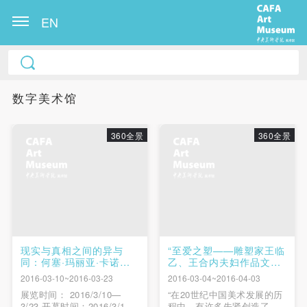
EN
数字美术馆
360全景
360全景
现实与真相之间的异与
“至爱之塑——雕塑家王临
同：何塞·玛丽亚·卡诺艺
乙、王合内夫妇作品文献
术展
纪念展”
2016-03-10~2016-03-23
2016-03-04~2016-04-03
展览时间： 2016/3/10—
“在20世纪中国美术发展的历
3/23 开幕时间：2016/3/10
程中，有许多先贤创造了非