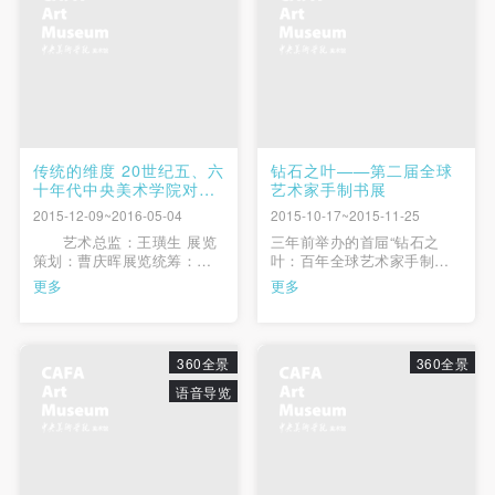
面临的种种问题的解决途
某一时段、某个地点、某种
径，并努力给出自己的答
情怀都会对“坐”产生不同的需
案。 通过对话VAL的...
求和愿望，...
快捷登录
帐号密码登录
发送验证码
传统的维度 20世纪五、六
钻石之叶——第二届全球
手机号码
十年代中央美术学院对民
艺术家手制书展
手机号码将作为您的登录账号
族传统绘画的临摹与购藏
2015-12-09~2016-05-04
2015-10-17~2015-11-25
艺术总监：王璜生 展览
三年前举办的首屇“钻石之
策划：曹庆晖展览统筹：唐
叶：百年全球艺术家手制
斌策展助理：李垚辰展览执
书”展的前言中有这样的表
更多
更多
验证码
行：吴 鹏 荆 鹏 马亮藏品管
述：‘艺术家手制书’这种创作
理：郭红梅 李垚辰 姜 楠 徐
形式(Artist's Book)是通过艺
登录
研 王春玲 华佳 窦天炜视觉
术家对“图书空间”的巧思，将
设计：伊 毅展览地点:中央美
文字阅读与视觉欣赏以及材
360全景
360全景
术学院美术馆4F展厅展览时
料触感，自由转换并融为一
可使用雅昌艺术网会员账户登录
间：2015年12月9日...
体的艺术。艺术家亲手排
语音导览
字、绘制、印刷直到装订，
将文...