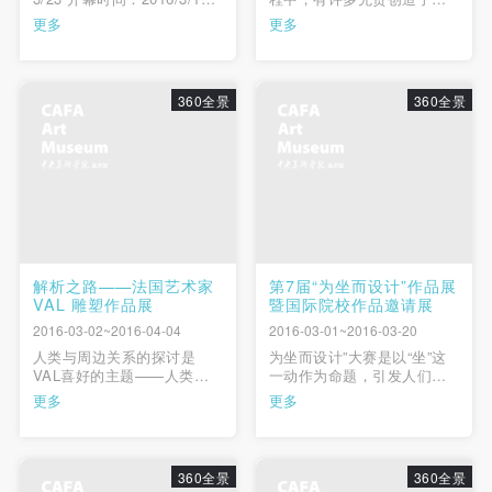
15:00 鸣谢：大未来林舍
凡的艺术业绩，也留下了动
更多
更多
画廊
人的人生故事。王临乙、王
合内两位先生相识于法国，
结缘于雕塑，因爱国情怀回
到战火纷飞的中国，从意气
360全景
360全景
风发走到耄耋白头，一生相
濡以沫、鹣鲽情深，他们相
遇、相知和相守的经历，既
是中法艺...
解析之路——法国艺术家
第7届“为坐而设计”作品展
VAL 雕塑作品展
暨国际院校作品邀请展
2016-03-02~2016-04-04
2016-03-01~2016-03-20
人类与周边关系的探讨是
为坐而设计”大赛是以“坐”这
VAL喜好的主题——人类与
一动作为命题，引发人们对
自然、与社会、与人类本身
设计本源——即围绕人在日
更多
更多
的关系，而这正是源于她各
常生活中出现的“坐”的行
国的游历、人生经验与独特
为、“坐”的方式、“坐”的环
的创作体验。作为一名优秀
境、“坐”的心情、甚至“坐”的
的艺术家，她通过作品创作
美学、“坐”的文化……的思
360全景
360全景
不断反思、寻求人类存在所
考；在每个人的日常生活里,