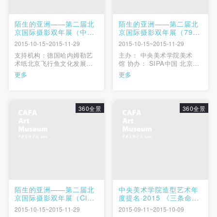
陌生的亚洲——第二届北
陌生的亚洲——第二届北
京国际摄影双年展（中央
京国际摄影双年展（798
美术学院美术馆）
艺术中心）
2015-10-15~2015-11-29
2015-10-15~2015-11-29
支持机构：德国哈内姆勒艺
主办： 中央美术学院美术
术纸北京飞行鱼文化发展有
馆 协办： SIPA中国 北京
限公司日本文化中心以色列
798文化创意产业投资股份有
更多
更多
大使馆法国大使馆中央美术
限公司 中央美术学院图书
学院建筑学院北京正和诚文
馆 论坛协办： 中国社会科学
化发展有限公司北京如果国
院亚太与全球战略研究院 开
际艺术服务有限公司宗旨“北
幕式：2015年10月15日（周
360全景
360全景
京国际摄影双年展”作为中央
四）下午3:30 时间：2015年
美院美术馆的品牌展览之
10月15日（周四）至11月29
一，旨在观察当代国际摄影
日（周日）&n...
实践与交流...
陌生的亚洲——第二届北
中央美术学院造型艺术年
京国际摄影双年展（Cipa
度提名·2015 《三条命》
画廊）
王华祥个展
2015-10-15~2015-11-29
2015-09-11~2015-10-09