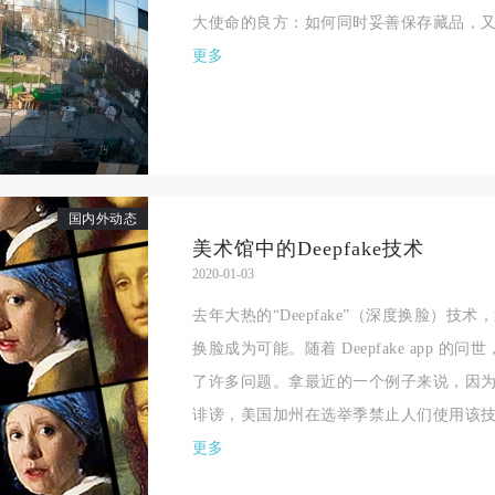
大使命的良方：如何同时妥善保存藏品，
更多
国内外动态
美术馆中的Deepfake技术
2020-01-03
去年大热的“Deepfake”（深度换脸）
换脸成为可能。随着 Deepfake app 
了许多问题。拿最近的一个例子来说，因为担心
诽谤，美国加州在选举季禁止人们使用该技术
更多