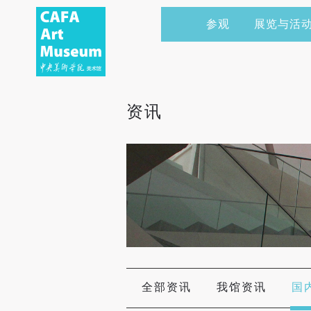
参观
展览与活
当前展览
艺术家&典藏
CAFAM 讲座
会员
展览预告
学术研究
CAFAM 课程
企业赞助
资讯
展览回顾
艺术出版
CAFAM 体验
捐赠
数字美术馆
志愿者
资讯
合作伙伴
举办活动
全部资讯
我馆资讯
国