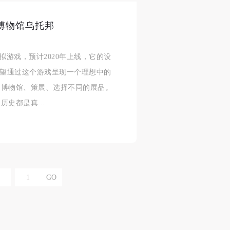
博物馆乌托邦
合本
合本
合本
的模拟游戏，预计2020年上线，它的设
现代
现代
现代
r表示，他希望通过这个游戏呈现一个理想中的
、
、
、
造博物馆、策展、选择不同的展品。
史都是真...
个
个
个
以
以
以
学院
学院
学院
一
一
一