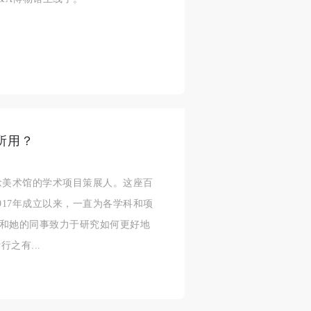
济
济
济
进
进
进
施
施
施
所用？
活
活
活
院艾伦纪念美术馆的学术项目策展人。这座百
917年成立以来，一直为各学科和项
a 和她的同事致力于研究如何更好地
人
人
人
之有...
）>
）>
）>
致
致
致