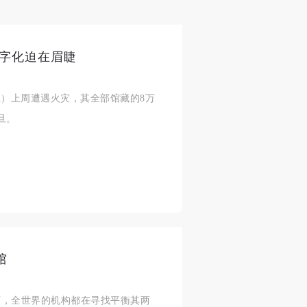
数字化迫在眉睫
A）上周遭遇火灾，其全部馆藏的8万
旦。
馆
下，全世界的机构都在寻找平衡其两