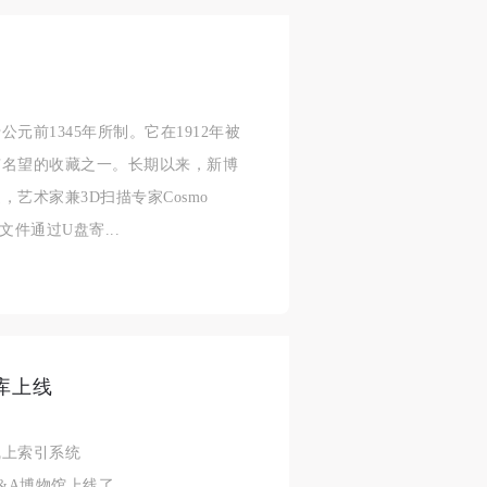
前1345年所制。它在1912年被
有名望的收藏之一。长期以来，新博
身
身
身
艺术家兼3D扫描专家Cosmo
承
承
承
文件通过U盘寄...
主
主
主
参
参
参
及
及
及
库上线
美
美
美
任
任
任
线上索引系统
据
据
据
）最近在V&A博物馆上线了。