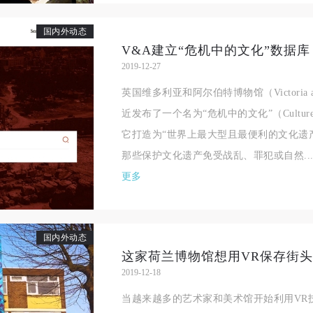
国内外动态
V&A建立“危机中的文化”数据库
2019-12-27
英国维多利亚和阿尔伯特博物馆（Victoria and
近发布了一个名为“危机中的文化”（Culture 
它打造为“世界上最大型且最便利的文化遗
那些保护文化遗产免受战乱、罪犯或自然..
更多
国内外动态
这家荷兰博物馆想用VR保存街
2019-12-18
快捷登录
帐号密码登录
当越来越多的艺术家和美术馆开始利用VR
中央美术学院美术馆出版授权协议书
中央美术学院美术馆出版授权协议书
中央美术学院美术馆出版授权协议书