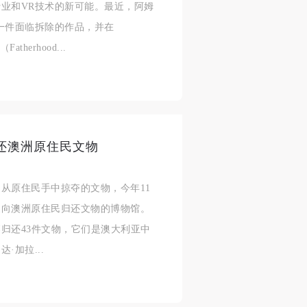
业和VR技术的新可能。最近，阿姆
人
人
人
一件面临拆除的作品，并在
活
活
活
therhood...
作
作
作
网
网
网
央
央
央
案
案
案
”规
”规
”规
还澳洲原住民文物
从原住民手中掠夺的文物，今年11
家向澳洲原住民归还文物的博物馆。
风
风
风
归还43件文物，它们是澳大利亚中
加拉...
德
德
德
的
的
的