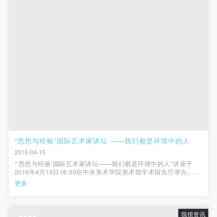
“思想与经验”国际艺术家讲坛 ——我们都是环境中的人
2016-04-15
“'思想与经验'国际艺术家讲坛——我们都是环境中的人"讲座于
2016年4月15日18:30在中央美术学院美术馆学术报告厅举办。主
讲人为来自德国的行为艺术家H. A.舒尔特和旅德华裔艺术家任
更多
戎，主持人为中央美术学院美术馆馆长王璜生。 H.A.舒尔特自20
世纪60年代开始就关...
我馆资讯