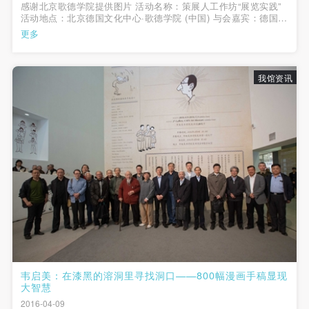
感谢北京歌德学院提供图片 活动名称：策展人工作坊“展览实践”
活动地点：北京德国文化中心·歌德学院 (中国) 与会嘉宾：德国巴
登巴登艺术馆馆长约翰·霍尔滕 （Johan Holten）、歌德学院（于
更多
潇、解开缙）、中央美术学院美术馆（蔡萌、易玥、胡晓...
我馆资讯
韦启美：在漆黑的溶洞里寻找洞口——800幅漫画手稿显现
大智慧
2016-04-09