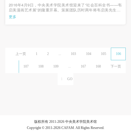
2016年4月9日，中央美术学院美术馆迎来了“社会百科全书——韦
启美漫画艺术展”的隆重开幕。策展团队历时两年将韦启美先生在
1950年至2007年间创作的800余幅手稿整理后首次呈现在广大社
更多
会公众与研究者面前。中央美术学院院长范迪安，中国美术馆副
馆长胡伟、安远远，中央美术...
上一页
1
2
...
103
104
105
106
107
108
109
...
167
168
下一页
版权所有 2011-2026 中央美术学院美术馆
Copyright © 2011-2026 CAFAM. All Rights Reserved.