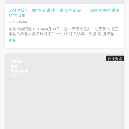
CAFAM“五·四”特别讲述丨青春的足迹——闻立鹏先生重返
华大旧址
2016-05-04
华北大学旧址 2016年4月30日，这一天阳光甚好，位于河北省正
定县的华北大学旧址迎来了一位“特别”的访客，说是“客”并不恰
切，其实故人归来，故地重游。 4月29日，“历史的温度：中央美
更多
术学院与中国具象油画”在结束了山东巡展之后，来到与北京沿长
城绵延相连的燕...
我馆资讯