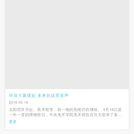
第一条
第一条
第一条
本次活动公平公正、自愿参加与退出、风险与责任自
本次活动公平公正、自愿参加与退出、风险与责任自
本次活动公平公正、自愿参加与退出、风险与责任自
负的原则。但活动有风险，参加者应有必要的风险意
负的原则。但活动有风险，参加者应有必要的风险意
负的原则。但活动有风险，参加者应有必要的风险意
识。
识。
识。
第二条
第二条
第二条
参加本次活动者必须遵守中华人民共和国的相关法
参加本次活动者必须遵守中华人民共和国的相关法
参加本次活动者必须遵守中华人民共和国的相关法
律、法规，必须遵循道德和社会公德规范，并应该具
律、法规，必须遵循道德和社会公德规范，并应该具
律、法规，必须遵循道德和社会公德规范，并应该具
备以人为本、团结友爱、互相帮助和助人为乐的良好
备以人为本、团结友爱、互相帮助和助人为乐的良好
备以人为本、团结友爱、互相帮助和助人为乐的良好
品质。
品质。
品质。
第三条
第三条
第三条
参加本次活动人员应该是成年人（具有完全民事行为
参加本次活动人员应该是成年人（具有完全民事行为
参加本次活动人员应该是成年人（具有完全民事行为
能力的人，18周岁以上）未成年人必须在成年人的陪
能力的人，18周岁以上）未成年人必须在成年人的陪
能力的人，18周岁以上）未成年人必须在成年人的陪
毕业大幕缓起 未来自这里发声
同下参观。
同下参观。
同下参观。
2016-05-18
太阳照常升起。美术馆里，前一晚的热闹仍在继续。 5月18日是
第四条
第四条
第四条
一年一度的博物馆日，中央美术学院美术馆也在当天迎来了备受
参加活动者在此次活动期间的人身安全责任自负。鼓
参加活动者在此次活动期间的人身安全责任自负。鼓
参加活动者在此次活动期间的人身安全责任自负。鼓
社会关注的毕业展的开启。当日晚7点半，“2016中央美院研究生
更多
毕业展”在夏夜的狂欢里正式拉开了帷幕。十余天的紧张布展里，
励参加者自行购买人身安全保险。活动中一旦出现事
励参加者自行购买人身安全保险。活动中一旦出现事
励参加者自行购买人身安全保险。活动中一旦出现事
美术馆每天迎送...