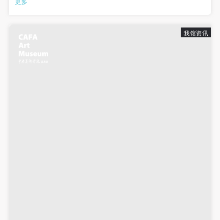
更多
展了“追根溯源，重温历史”红色“1+1”活动，在活动中重温入党誓
词、学习党章党规和习总书...
我馆资讯
验证码
登录
可使用雅昌艺术网会员账户登录