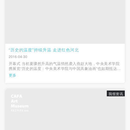
“历史的温度”持续升温 走进红色河北
2016-04-30
开幕式 当初夏骤然升高的气温悄然袭入燕赵大地，中央美术学院
携展览“历史的温度：中央美术学院与中国具象油画”也如期抵达河
北省会，并于4月29日下午在石家庄美术馆拉开帷幕。中央美术学
更多
院党委副书记孙红培，中央美术学院老教授闻立鹏先生，苏高礼
先生，高天雄...
我馆资讯