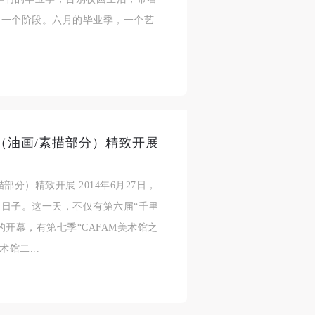
济
济
济
另一个阶段。六月的毕业季，一个艺
..
进
进
进
施
施
施
（油画/素描部分）精致开展
活
活
活
分）精致开展 2014年6月27日，
日子。这一天，不仅有第六届“千里
开幕，有第七季“CAFAM美术馆之
人
人
人
馆二...
）>
）>
）>
致
致
致