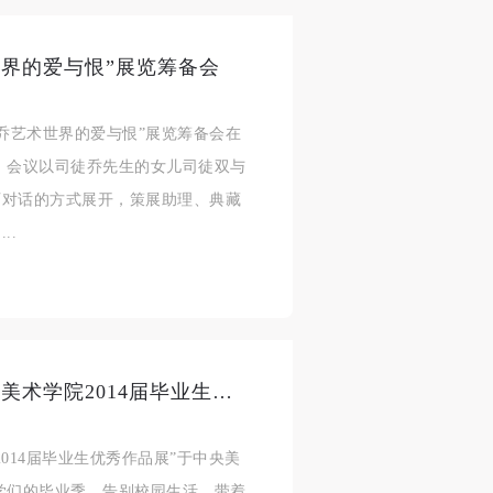
界的爱与恨”展览筹备会
徒乔艺术世界的爱与恨”展览筹备会在
 会议以司徒乔先生的女儿司徒双与
身
身
身
师对话的方式展开，策展助理、典藏
承
承
承
..
主
主
主
参
参
参
及
及
及
毕业季盛典：“千里之行——中央美术学院2014届毕业生优秀作品展”于中央美院美术馆开幕
美
美
美
任
任
任
014届毕业生优秀作品展”于中央美
据
据
据
学们的毕业季，告别校园生活，带着