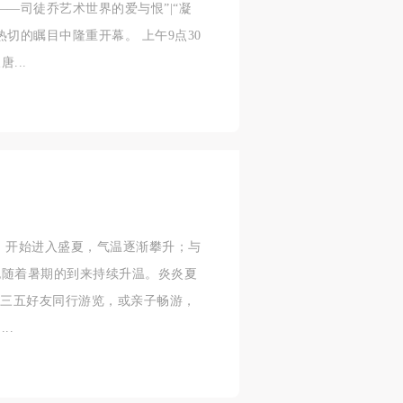
—司徒乔艺术世界的爱与恨”|“凝
人
人
人
切的瞩目中隆重开幕。 上午9点30
活
活
活
...
作
作
作
网
网
网
央
央
央
案
案
案
”规
”规
”规
，开始进入盛夏，气温逐渐攀升；与
也随着暑期的到来持续升温。炎炎夏
风
风
风
或三五好友同行游览，或亲子畅游，
..
德
德
德
的
的
的