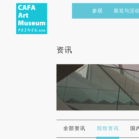
参观
展览与活
当前展览
艺术家&典藏
CAFAM 讲座
会员
展览预告
学术研究
CAFAM 课程
企业赞助
资讯
展览回顾
艺术出版
CAFAM 体验
捐赠
数字美术馆
志愿者
资讯
合作伙伴
举办活动
全部资讯
我馆资讯
国