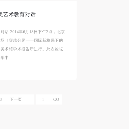
美艺术教育对话
合本
合本
合本
 2014年6月18日下午2点，北京
现代
现代
现代
一场《穿越分界——国际新格局下的
、
、
、
院美术馆学术报告厅进行。此次论坛
中...
个
个
个
以
以
以
8
下一页
学院
学院
学院
一
一
一