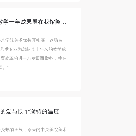
实年一验——央美实验艺术专业教学十年成果展在我馆隆重开展
央美术学院美术馆拉开帷幕，这场名
验艺术专业为总结其十年来的教学成
教育改革的进一步发展而举办，并在
”...
“含泪画下去——司徒乔艺术世界的爱与恨”|“凝铸的温度——中国第二代雕塑家司徒杰”在中央美院美术馆隆重开幕
就像炎热的天气，今天的中央美院美术