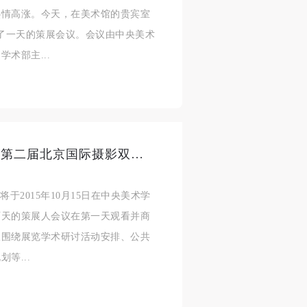
热情高涨。今天，在美术馆的贵宾室
开了一天的策展会议。会议由中央美术
术部主...
以摄影之表象，探亚洲之深意：“第二届北京国际摄影双年展”第二次策展人会议圆满结束
于2015年10月15日在中央美术学
两天的策展人会议在第一天观看并商
议围绕展览学术研讨活动安排、公共
等...