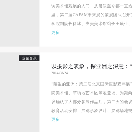
访美术馆观展的人们，从暑假至今都一直
里，第二届CAFAM未来展的策展团队召
学院副院长徐冰、央美美术馆馆长王璜生、学
更多
我馆资讯
2014-08-24
“陌生的亚洲：第二届北京国际摄影双年展”将
院美术馆、草场地艺术区等地登场。为期
议确认了大部分参展作品后，第二天的会
教育活动安排、展览形象设计、展览场地规划
更多