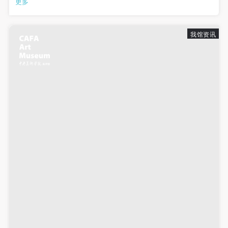
更多
发送验证码
聚美院，共同探讨全球化语境下，艺术与设计教育的基础训练、
手机号码
基础教学与创造力的关系等问题...
手机号码将作为您的登录账号
我馆资讯
验证码
登录
可使用雅昌艺术网会员账户登录