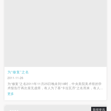
为“修复”之名
2011-11-26
为“修复”之名2011年11月25日晚未到18时，中央美院美术馆的学
术报告厅再次座无虚席，有人为了慕“卡拉瓦乔”之名而来，有人为
了满足对修复这项崇高事业的好奇而来，还可能有人仅仅为了对
更多
文艺复兴的忠爱，更有甚者仅为与意大利有关的任何文化元素。
当然这次讲座是以“修复”的...
我馆资讯