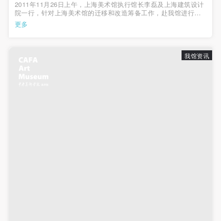
2011年11月26日上午，上海美术馆执行馆长李磊及上海建筑设计
院一行，针对上海美术馆的迁移和改造筹备工作，赴我馆进行参
观和调研。此次考察特别邀请了曾任中央美术学院续建工程办公
更多
室主任、发展规划办公室主任，现任中国美术馆副馆长谢小凡，
对我馆从设计到施工全过程中...
我馆资讯