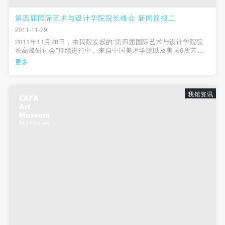
第四届国际艺术与设计学院院长峰会 新闻简报二
2011-11-29
2011年11月28日，由我院发起的“第四届国际艺术与设计学院院
长高峰研讨会”持续进行中。来自中国美术学院以及美国6所艺术
与设计学院的院长就“基础教学”做主题发言，学术委员会副主任孙
更多
景波教授担任学术主持。中国美术学院院长许江强调“基础”代表初
物，更代表根本。面对数...
我馆资讯