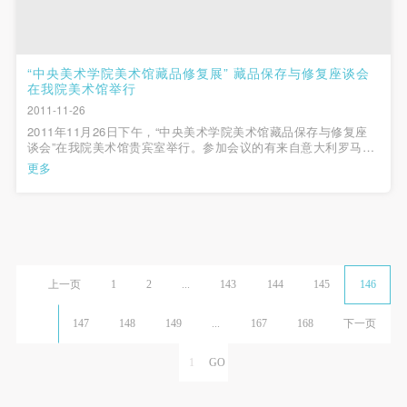
“中央美术学院美术馆藏品修复展” 藏品保存与修复座谈会
在我院美术馆举行
2011-11-26
2011年11月26日下午，“中央美术学院美术馆藏品保存与修复座
谈会”在我院美术馆贵宾室举行。参加会议的有来自意大利罗马文
物保护与修复高等研究院（ISCR）的艺术历史文物部主任Daila
更多
Radeglia女士，修复工作室主任Anna Maria Marcone女士，皮革
修复室主任Anna Valeria Jer...
上一页
1
2
...
143
144
145
146
147
148
149
...
167
168
下一页