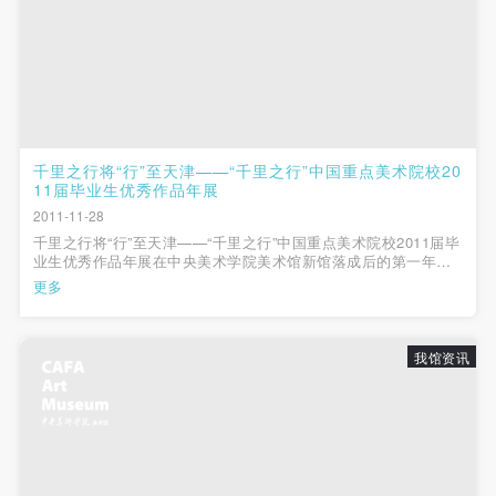
千里之行将“行”至天津——“千里之行”中国重点美术院校20
11届毕业生优秀作品年展
2011-11-28
千里之行将“行”至天津——“千里之行”中国重点美术院校2011届毕
业生优秀作品年展在中央美术学院美术馆新馆落成后的第一年
（2009年）的夏天（6月-7月），我馆举办了第一届“千里之行
更多
——2009届毕业生优秀作品展”并同时出版了作品集。展览精选出
2009年度毕业展中各个专业的优秀...
我馆资讯