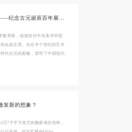
平凡的古元，朴素的“古元画展”——纪念古元诞辰百年展10月16日开幕
、艺术教育家，他曾担任中央美术学院
家协会副主席。在近半个世纪的艺术
身
身
身
了时代生活的面貌，谱写了中国现代
承
承
承
主
主
主
参
参
参
及
及
及
激发新的想象？
美
美
美
任
任
任
达4万7千平方英尺的翻新项目告终，
据
据
据
众开放。此次扩建由Diller