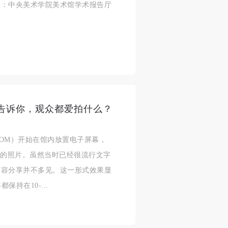
地点：中央美术学院美术馆学术报告厅
人
人
人
活
活
活
作
作
作
网
网
网
央
央
央
案
案
案
”规
”规
”规
片告诉你，观众都爱拍什么？
ROM）开始在馆内放置电子屏幕，
摄的照片。虽然当时已经很流行文字
风
风
风
内容分享并不多见。这一形式效果显
持在10-...
德
德
德
的
的
的