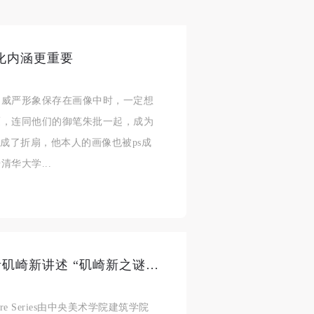
化内涵更重要
的威严形象保存在画像中时，一定想
覆，连同他们的御笔朱批一起，成为
成了折扇，他本人的画像也被ps成
华大学...
CAFAM讲座预告 | 10月29日，听矶崎新讲述 “矶崎新之谜 ‘息’+‘岛’篇”
ure Series由中央美术学院建筑学院