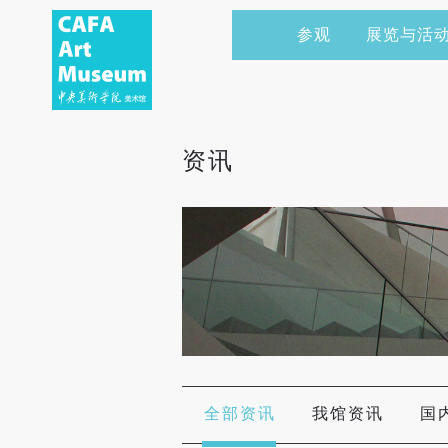
参观
展览与活
当前展览
艺术家&典藏
CAFAM 讲座
会员
展览预告
学术研究
CAFAM 课程
企业赞助
资讯
展览回顾
艺术出版
CAFAM 体验
捐赠
数字美术馆
志愿者
资讯
合作伙伴
举办活动
全部资讯
我馆资讯
国