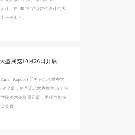
济
济
济
ler合作设计，在2004年谷口吉生设计的大
一座街区。...
进
进
进
施
施
施
大型展览10月26日开展
活
活
活
sh Kapoor) 即将在北京举办大
首次个展，将呈现艺术家横跨35年的
美术学院美术馆隆重开展，呈现气势恢
人
人
人
美育...
）>
）>
）>
致
致
致