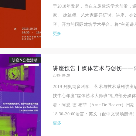
于2018年发起，旨在立足建筑学术前沿，
家、 建筑师、艺术家展开研讨、讲座、会
容、开放的国际建筑学术平台。将“主题讲座”
更多
讲座&公教活动
2019-10-28
2019 列奥纳多科学、艺术与技术系列讲
技中心年度“媒体艺术大师班”组成部分媒体艺术与创伤 
者：阿恩·德·布菲（Arne De Boever）日
18:30-20:00语言：英文（配中文现场翻译）.
更多