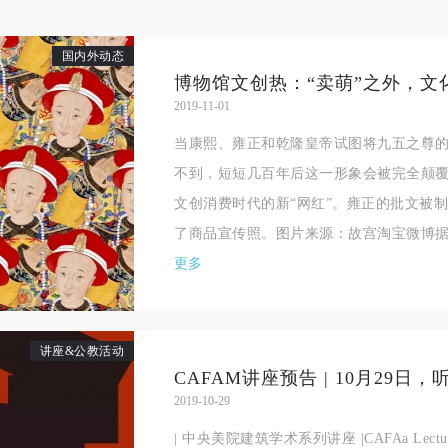
国内外动态
博物馆文创热：“卖萌”之外，文
2019-11-01
当康熙、雍正和乾隆皇帝试图将九五之尊
不到，短短几百年后这一形象会被完全颠
文创消费时代的新“网红”。雍正的批文被制
了商品宣传照。图片来源：故宫淘宝微博据清
更多
讲座&公教活动
2019-10-29
| 中央美院建筑学术系列讲座 |CAFAa Lect