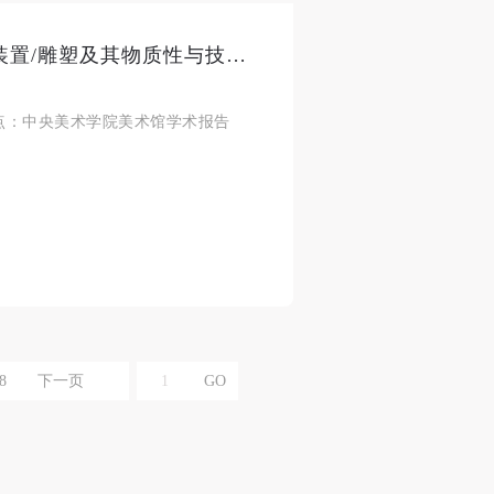
讲座预告 | 重思录像艺术：录像装置/雕塑及其物质性与技术性
合本
合本
合本
00 地点：中央美术学院美术馆学术报告
现代
现代
现代
、
、
、
个
个
个
以
以
以
8
下一页
学院
学院
学院
一
一
一