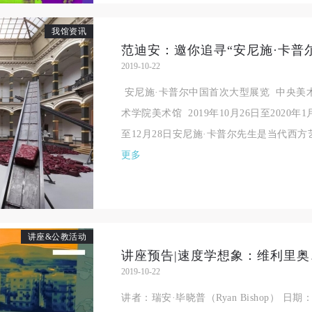
我馆资讯
2019-10-22
安尼施·卡普尔中国首次大型展览 中央美
术学院美术馆 2019年10月26日至2020年1
至12月28日安尼施·卡普尔先生是当代西方
更多
讲座&公教活动
2019-10-22
快捷登录
帐号密码登录
讲者：瑞安·毕晓普（Ryan Bishop） 日期：2
中央美术学院美术馆出版授权协议书
中央美术学院美术馆出版授权协议书
中央美术学院美术馆出版授权协议书