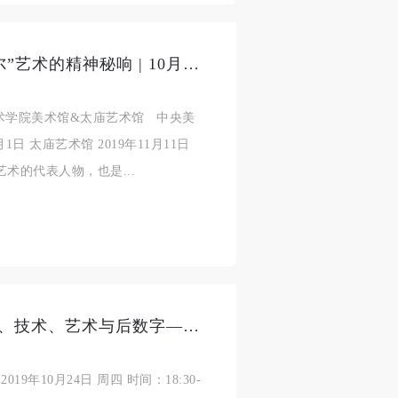
范迪安：邀你追寻“安尼施·卡普尔”艺术的精神秘响 | 10月26日面向公众开放
术学院美术馆&太庙艺术馆 中央美
月1日 太庙艺术馆 2019年11月11日
艺术的代表人物，也是...
讲座预告|速度学想象：维利里奥、技术、艺术与后数字——瑞安·毕晓普（Ryan Bishop）
019年10月24日 周四 时间：18:30-