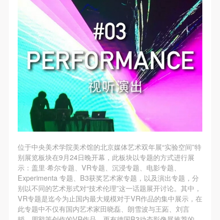
位于中央美术学院美术馆的北京媒体艺术双年展“实验空间”特
别展览板块在9月24日晚开幕，此板块以专题的方式进行展
示：盖里·希尔专题、VR专题、沉浸专题、电影专题、
Experimenta 专题、B3获奖艺术家专题，以及演出专题，分
别以不同的艺术形式对“技术伦理”这一话题展开讨论。其中，
VR专题是迄今为止国内最大规模对于VR作品的集中展示，在
此专题中不仅有国内艺术家田晓磊、朗雪波与王跖、刘言
韬、周戭等创作的VR作品，更有德国B3动态影像展推荐的