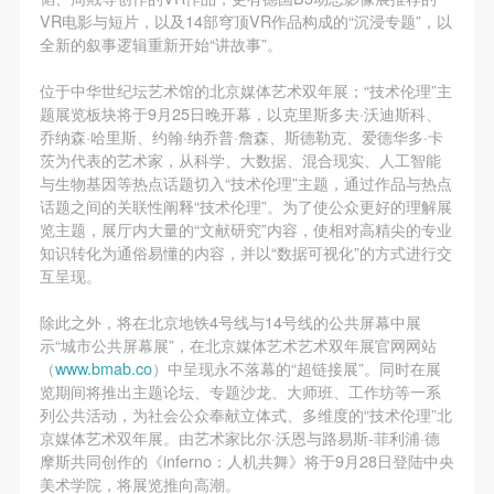
VR电影与短片，以及14部穹顶VR作品构成的“沉浸专题”，以
全新的叙事逻辑重新开始“讲故事”。
位于中华世纪坛艺术馆的北京媒体艺术双年展；“技术伦理”主
题展览板块将于9月25日晚开幕，以克里斯多夫·沃迪斯科、
乔纳森·哈里斯、约翰·纳乔普·詹森、斯德勒克、爱德华多·卡
茨为代表的艺术家，从科学、大数据、混合现实、人工智能
与生物基因等热点话题切入“技术伦理”主题，通过作品与热点
话题之间的关联性阐释“技术伦理”。为了使公众更好的理解展
览主题，展厅内大量的“文献研究”内容，使相对高精尖的专业
知识转化为通俗易懂的内容，并以“数据可视化”的方式进行交
互呈现。
除此之外，将在北京地铁4号线与14号线的公共屏幕中展
示“城市公共屏幕展”，在北京媒体艺术艺术双年展官网网站
（
www.bmab.co
）中呈现永不落幕的“超链接展”。同时在展
览期间将推出主题论坛、专题沙龙、大师班、工作坊等一系
列公共活动，为社会公众奉献立体式、多维度的“技术伦理”北
京媒体艺术双年展。由艺术家比尔·沃恩与路易斯-菲利浦·德
摩斯共同创作的《inferno：人机共舞》将于9月28日登陆中央
美术学院，将展览推向高潮。