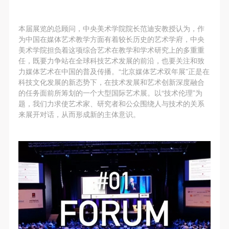
手机号码将作为您的登录账号
本届展览的总顾问，中央美术学院院长范迪安教授认为，作
为中国在媒体艺术教学方面有着较长历史的艺术学府，中央
验证码
美术学院担负着这项综合艺术在教学和学术研究上的多重重
任，既要力争站在全球科技艺术发展的前沿，也要关注和致
登录
力媒体艺术在中国的普及传播。“北京媒体艺术双年展”正是在
科技文化发展的新态势下，在技术发展和艺术创新深度融合
可使用雅昌艺术网会员账户登录
的任务面前所筹划的一个大型国际艺术展。以“技术伦理”为
题，我们力求使艺术家、研究者和公众围绕人与技术的关系
来展开对话，从而形成新的主体意识。