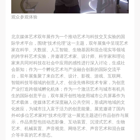
观众参观体验
北京媒体艺术双年展作为一个推动艺术与科技交叉实验的国
际学术平台，围绕“技术伦理”这一主题，双年展集中呈现艺术
家在科学、大数据、人工智能、生物基因和混合现实等领域
的跨学科艺术实验，并邀请艺术家、设计师、科学家和理论
家来共同对科技在社会中应用的感性进行深入讨论，生成社
会新知；作为一个孵化艺术与产业融合创新的国际交流平
台，双年展集聚了来自艺术、设计、影视、游戏、互联网、
智能科技等领域的创意人才、创业先锋和技术专家，为创意
产业打造跨领域孵化机体；作为一个激活艺术与城市有机共
生的国际创意平台，双年展开创性地使用城市公共屏幕作为
艺术载体，使媒体艺术深度融入公共空间，形成跨地域的文
快捷登录
帐号密码登录
化效应，为城市注入富于活力的创意能量。展览邀请了国内
外40多位艺术家对“技术伦理”这一展览主题进行作品创作与展
示，作品类型包括动态影像、互动装置、沉浸式艺术、生物
艺术、机械装置、声音视觉、网络艺术、声音艺术和混合媒
发送验证码
介等丰富的艺术形态。
手机号码