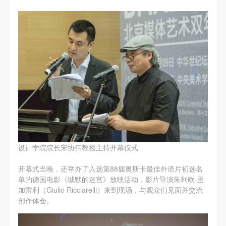
设计学院院长宋协伟教授主持开幕仪式
开幕式当晚，还举办了入选第88届奥斯卡最佳外语片初选名
单的德国电影《缄默的迷宫》放映活动，影片导演朱利欧·里
加雷利（Giulio Ricciarelli）来到现场，与观众们见面并交流
创作体会。