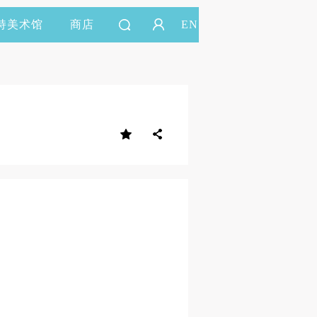
持美术馆
商店
EN