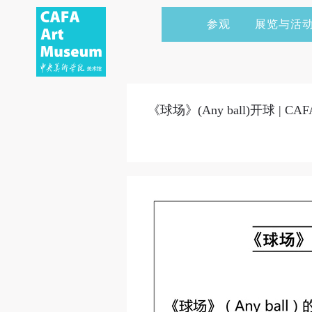
参观
展览与活
当前展览
艺术家&典藏
CAFAM 讲座
会员
展览预告
学术研究
CAFAM 课程
企业赞助
《球场》(Any ball)开球 | C
展览回顾
艺术出版
CAFAM 体验
捐赠
数字美术馆
志愿者
资讯
合作伙伴
举办活动