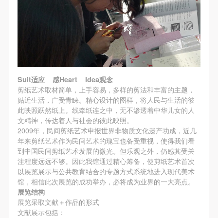
（1）、甲方为本协议中的肖像权人，自愿将自己的
（1）、甲方为本协议中的肖像权人，自愿将自己的
（1）、甲方为本协议中的肖像权人，自愿将自己的
手机号码将作为您的登录账号
肖像权许可乙方作符合本协议约定和法律规定的用
肖像权许可乙方作符合本协议约定和法律规定的用
肖像权许可乙方作符合本协议约定和法律规定的用
途。
途。
途。
（2）、乙方中央美术学院美术馆是一所具有标志
（2）、乙方中央美术学院美术馆是一所具有标志
（2）、乙方中央美术学院美术馆是一所具有标志
验证码
性、专业性、国际化的现代公共美术馆。中央美术学
性、专业性、国际化的现代公共美术馆。中央美术学
性、专业性、国际化的现代公共美术馆。中央美术学
登录
院美术馆与时代同行，努力塑造一个开放、自由、学
院美术馆与时代同行，努力塑造一个开放、自由、学
院美术馆与时代同行，努力塑造一个开放、自由、学
Suit适应 感Heart Idea观念
术的空间氛围，竭诚与各单位、企业、机构、艺术家
术的空间氛围，竭诚与各单位、企业、机构、艺术家
术的空间氛围，竭诚与各单位、企业、机构、艺术家
可使用雅昌艺术网会员账户登录
剪纸艺术取材简单，上手容易，多样的剪法和丰富的主题，
和观众进行良好互动。以学院的学术研究为基础，积
和观众进行良好互动。以学院的学术研究为基础，积
和观众进行良好互动。以学院的学术研究为基础，积
贴近生活，广受青睐。精心设计的图样，将人民与生活的彼
此映照跃然纸上。线牵纸连之中，无不渗透着中华儿女的人
极策划国际、国内多视角、多领域的展览、论坛及公
极策划国际、国内多视角、多领域的展览、论坛及公
极策划国际、国内多视角、多领域的展览、论坛及公
文精神，传达着人与社会的彼此映照。
共教育活动，为美院师生、中外艺术家以及社会公众
共教育活动，为美院师生、中外艺术家以及社会公众
共教育活动，为美院师生、中外艺术家以及社会公众
2009年，民间剪纸艺术申报世界非物质文化遗产功成，近几
提供一个交流、学习、展示的平台。作为一家公益性
提供一个交流、学习、展示的平台。作为一家公益性
提供一个交流、学习、展示的平台。作为一家公益性
年来剪纸艺术作为民间艺术的瑰宝也备受重视，使得我们看
到中国民间剪纸艺术发展的微光。但乐观之外，仍感其受关
单位，其开展的公共教育活动以学术性和公益性为
单位，其开展的公共教育活动以学术性和公益性为
单位，其开展的公共教育活动以学术性和公益性为
注程度远远不够。因此我馆通过精心筹备，使剪纸艺术首次
主。
主。
主。
以展览展示与公共教育结合的专题方式系统地进入现代美术
（3）、乙方为甲方拍摄中央美术学院公共教育部所
（3）、乙方为甲方拍摄中央美术学院公共教育部所
（3）、乙方为甲方拍摄中央美术学院公共教育部所
馆，相信此次展览的成功举办，必将成为业界的一大亮点。
展览结构
有公教活动。
有公教活动。
有公教活动。
展览采取文献＋作品的形式
二、拍摄内容、使用形式、使用地域范围
二、拍摄内容、使用形式、使用地域范围
二、拍摄内容、使用形式、使用地域范围
文献展示包括：