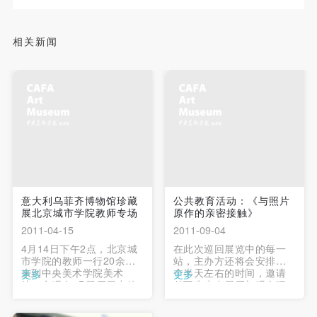
附则
附则
附则
（1）、本协议未尽事宜，经双方友好协商后可作为
（1）、本协议未尽事宜，经双方友好协商后可作为
（1）、本协议未尽事宜，经双方友好协商后可作为
相关新闻
本协议的补充协议，并不得违反相关法律法规规定。
本协议的补充协议，并不得违反相关法律法规规定。
本协议的补充协议，并不得违反相关法律法规规定。
（2）、本协议自甲乙双方签字（盖章）、勾选之日
（2）、本协议自甲乙双方签字（盖章）、勾选之日
（2）、本协议自甲乙双方签字（盖章）、勾选之日
起生效。
起生效。
起生效。
（3）、本协议包括纸质档和电子档，纸质档—式二
（3）、本协议包括纸质档和电子档，纸质档—式二
（3）、本协议包括纸质档和电子档，纸质档—式二
份，甲乙双方各执一份，均具有同等法律效力。
份，甲乙双方各执一份，均具有同等法律效力。
份，甲乙双方各执一份，均具有同等法律效力。
活动参与者意味着接受并承担本协议的全部义务，未
活动参与者意味着接受并承担本协议的全部义务，未
活动参与者意味着接受并承担本协议的全部义务，未
同意者意味着放弃参加此次活动的权利。凡参加这次
同意者意味着放弃参加此次活动的权利。凡参加这次
同意者意味着放弃参加此次活动的权利。凡参加这次
活动前，必须事先与自己的家属沟通，取得家属同
活动前，必须事先与自己的家属沟通，取得家属同
活动前，必须事先与自己的家属沟通，取得家属同
意大利乌菲齐博物馆珍藏
公共教育活动：《与照片
意，同时知晓并同意本免责声明。参加者签名/勾选
意，同时知晓并同意本免责声明。参加者签名/勾选
意，同时知晓并同意本免责声明。参加者签名/勾选
展北京城市学院教师专场
原作的亲密接触》
后，视作其家属也已知晓并同意。
后，视作其家属也已知晓并同意。
后，视作其家属也已知晓并同意。
2011-04-15
2011-09-04
我已认真阅读上述条款，并且同意。
我已认真阅读上述条款，并且同意。
我已认真阅读上述条款，并且同意。
4月14日下午2点，北京城
在此次巡回展览中的每一
市学院的教师一行20余人
站，主办方还将会安排一
来到中央美术学院美术
个半天左右的时间，邀请
更多
更多
馆，参观在2B展厅展出的
付羽先生在展厅与观众现
意大利乌菲齐博物馆珍藏
场交流和讨论摄影大师原
展 十五——二十世纪。 …
作的魅力与价值，通过专