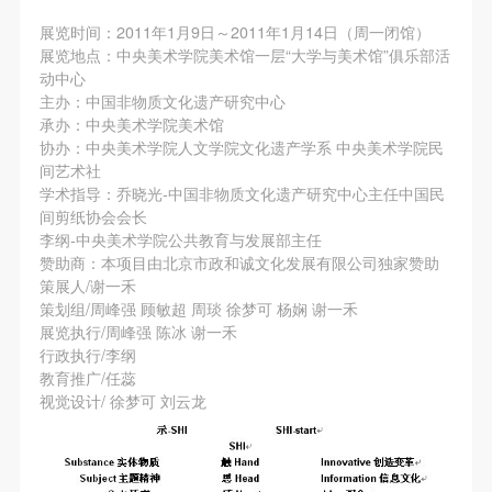
第一条
第一条
第一条
展览时间：2011年1月9日～2011年1月14日（周一闭馆）
本次活动公平公正、自愿参加与退出、风险与责任自
本次活动公平公正、自愿参加与退出、风险与责任自
本次活动公平公正、自愿参加与退出、风险与责任自
展览地点：中央美术学院美术馆一层“大学与美术馆”俱乐部活
负的原则。但活动有风险，参加者应有必要的风险意
负的原则。但活动有风险，参加者应有必要的风险意
负的原则。但活动有风险，参加者应有必要的风险意
动中心
识。
识。
识。
主办：中国非物质文化遗产研究中心
承办：中央美术学院美术馆
第二条
第二条
第二条
协办：中央美术学院人文学院文化遗产学系 中央美术学院民
参加本次活动者必须遵守中华人民共和国的相关法
参加本次活动者必须遵守中华人民共和国的相关法
参加本次活动者必须遵守中华人民共和国的相关法
间艺术社
律、法规，必须遵循道德和社会公德规范，并应该具
律、法规，必须遵循道德和社会公德规范，并应该具
律、法规，必须遵循道德和社会公德规范，并应该具
学术指导：乔晓光-中国非物质文化遗产研究中心主任中国民
间剪纸协会会长
备以人为本、团结友爱、互相帮助和助人为乐的良好
备以人为本、团结友爱、互相帮助和助人为乐的良好
备以人为本、团结友爱、互相帮助和助人为乐的良好
李纲-中央美术学院公共教育与发展部主任
品质。
品质。
品质。
赞助商：本项目由北京市政和诚文化发展有限公司独家赞助
第三条
第三条
第三条
策展人/谢一禾
策划组/周峰强 顾敏超 周琰 徐梦可 杨娴 谢一禾
参加本次活动人员应该是成年人（具有完全民事行为
参加本次活动人员应该是成年人（具有完全民事行为
参加本次活动人员应该是成年人（具有完全民事行为
展览执行/周峰强 陈冰 谢一禾
能力的人，18周岁以上）未成年人必须在成年人的陪
能力的人，18周岁以上）未成年人必须在成年人的陪
能力的人，18周岁以上）未成年人必须在成年人的陪
行政执行/李纲
同下参观。
同下参观。
同下参观。
教育推广/任蕊
视觉设计/ 徐梦可 刘云龙
第四条
第四条
第四条
参加活动者在此次活动期间的人身安全责任自负。鼓
参加活动者在此次活动期间的人身安全责任自负。鼓
参加活动者在此次活动期间的人身安全责任自负。鼓
励参加者自行购买人身安全保险。活动中一旦出现事
励参加者自行购买人身安全保险。活动中一旦出现事
励参加者自行购买人身安全保险。活动中一旦出现事