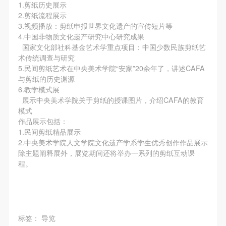
（1）、拍摄内容 乙方拍摄的带有甲方肖像的作品内
（1）、拍摄内容 乙方拍摄的带有甲方肖像的作品内
（1）、拍摄内容 乙方拍摄的带有甲方肖像的作品内
1.剪纸历史展示
2.剪纸流程展示
容包括：①中央美术学院美术馆②中央美术学院校园
容包括：①中央美术学院美术馆②中央美术学院校园
容包括：①中央美术学院美术馆②中央美术学院校园
3.视频播放：剪纸申报世界文化遗产的宣传短片等
内○3由中央美术学院公共教育部策划或执行的一切活
内○3由中央美术学院公共教育部策划或执行的一切活
内○3由中央美术学院公共教育部策划或执行的一切活
4.中国非物质文化遗产研究中心研究成果
动。
动。
动。
国家文化部社科基金艺术学重点项目：中国少数民族剪纸艺
术传统调查与研究
（2）、使用形式 用于中央美术学院图书出版、销售
（2）、使用形式 用于中央美术学院图书出版、销售
（2）、使用形式 用于中央美术学院图书出版、销售
5.民间剪纸艺术在中央美术学院“安家”20余年了，讲述CAFA
附带光盘及宣传资料。
附带光盘及宣传资料。
附带光盘及宣传资料。
与剪纸的历史渊源
（3）、使用地域范围
（3）、使用地域范围
（3）、使用地域范围
6.教学模式展
展示中央美术学院关于剪纸的授课图片，介绍CAFA的教育
适用地域范围包括国内和国外。
适用地域范围包括国内和国外。
适用地域范围包括国内和国外。
模式
使用肖像的媒介限于不损害甲方肖像权的任何媒介
使用肖像的媒介限于不损害甲方肖像权的任何媒介
使用肖像的媒介限于不损害甲方肖像权的任何媒介
作品展示包括：
（如杂志、网络等）。
（如杂志、网络等）。
（如杂志、网络等）。
1.民间剪纸精品展示
2.中央美术学院人文学院文化遗产学系学生优秀创作作品展示
三、肖像权使用期限
三、肖像权使用期限
三、肖像权使用期限
除主题阐释展外，展览期间还将举办一系列的剪纸互动课
永久使用。
永久使用。
永久使用。
程。
四、许可使用费用
四、许可使用费用
四、许可使用费用
带有甲方肖像作品的拍摄费用由乙方承担。
带有甲方肖像作品的拍摄费用由乙方承担。
带有甲方肖像作品的拍摄费用由乙方承担。
乙方于拍摄完带有甲方肖像的作品无需支付甲方任何
乙方于拍摄完带有甲方肖像的作品无需支付甲方任何
乙方于拍摄完带有甲方肖像的作品无需支付甲方任何
费用。
费用。
费用。
标签：
导览