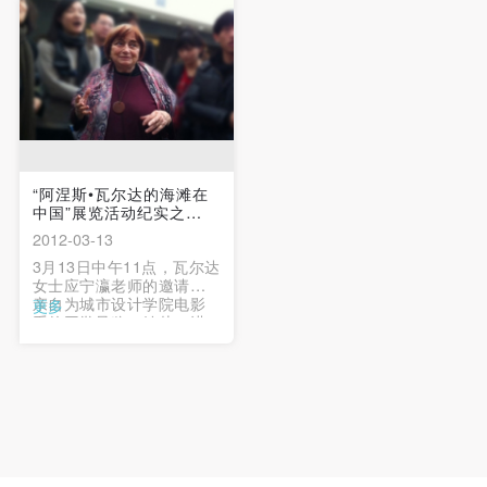
家的讲解，与照片亲密接
触。 …
“阿涅斯•瓦尔达的海滩在
中国”展览活动纪实之
face...
2012-03-13
3月13日中午11点，瓦尔达
女士应宁瀛老师的邀请，
亲自为城市设计学院电影
更多
系的同学导览。她从一进
美术馆的大门就可以望见
的装置作品《中国红门》
为起点，带领大家走入
1957年的回忆之门，开始
了她的讲述。 …