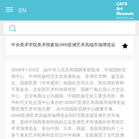
EN
中央美术学院美术馆出版授权协议书
中央美术学院美术馆出版授权协议书
中央美术学院美术馆出版授权协议书
本人完全同意《中央美术学院美术馆》（以下简
本人完全同意《中央美术学院美术馆》（以下简
本人完全同意《中央美术学院美术馆》（以下简
称“CAFAM”），愿意将本人参与中央美术学院美术馆
称“CAFAM”），愿意将本人参与中央美术学院美术馆
称“CAFAM”），愿意将本人参与中央美术学院美术馆
中央美术学院美术馆参加2009亚洲艺术高端市场博览会
公共教育部组织的公益性活动（包括美术馆会员活
公共教育部组织的公益性活动（包括美术馆会员活
公共教育部组织的公益性活动（包括美术馆会员活
动）的涉及本人的图像、照片、文字、著作、活动成
动）的涉及本人的图像、照片、文字、著作、活动成
动）的涉及本人的图像、照片、文字、著作、活动成
2009年1月5日，由中华人民共和国商务部批准，中国国际贸
果（如参与工作坊创作的作品）提交中央美术学院用
果（如参与工作坊创作的作品）提交中央美术学院用
果（如参与工作坊创作的作品）提交中央美术学院用
易中心、中华民族经济文化发展协会、亚洲艺术网、鉴宝杂
作发表、出版。中央美术学院可以以电子、网络及其
作发表、出版。中央美术学院可以以电子、网络及其
作发表、出版。中央美术学院可以以电子、网络及其
志、国家民委《中华盛世》画报社共同主办，联合国世界和
它数字媒体形式公开出版，并同意编入《中国知识资
它数字媒体形式公开出版，并同意编入《中国知识资
它数字媒体形式公开出版，并同意编入《中国知识资
平基金会、文化部艺术科技研究所、国家广电总局人才交流
中心、北京电视台公共频道、中国民族文化工委支持的，韩
源总库》《中央美术学院资料库》《中央美术学院美
源总库》《中央美术学院资料库》《中央美术学院美
源总库》《中央美术学院资料库》《中央美术学院美
中时代文化交流中心承办的“2009?亚洲艺术高端市场博览会,
快捷登录
帐号密码登录
术馆资料库》等相关资料、文献、档案机构和平台，
术馆资料库》等相关资料、文献、档案机构和平台，
术馆资料库》等相关资料、文献、档案机构和平台，
暨亚洲艺术市场大赛”，在中国国际贸易中心隆重开幕。
在中央美术学院中使用和在互联网上传播，同意按相
在中央美术学院中使用和在互联网上传播，同意按相
在中央美术学院中使用和在互联网上传播，同意按相
2009亚洲艺术高端市场博览会AATS暨首届亚洲艺术市场
奖，是经中国商务部特批的立足亚洲艺术市场面向世界的艺
关“章程”规定享受相关权益。
关“章程”规定享受相关权益。
关“章程”规定享受相关权益。
发送验证码
术市场博览会。来自中国，日本，韩国，美国等国内外二十
中央美术学院美术馆活动安全免责协议书
中央美术学院美术馆活动安全免责协议书
中央美术学院美术馆活动安全免责协议书
手机号码
多个著名艺术机构和近百位中外画家，全面展现了当代亚洲
手机号码将作为您的登录账号