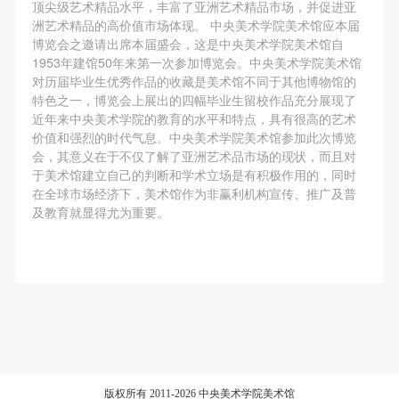
第一条
第一条
第一条
顶尖级艺术精品水平，丰富了亚洲艺术精品市场，并促进亚
洲艺术精品的高价值市场体现。 中央美术学院美术馆应本届
本次活动公平公正、自愿参加与退出、风险与责任自
本次活动公平公正、自愿参加与退出、风险与责任自
本次活动公平公正、自愿参加与退出、风险与责任自
博览会之邀请出席本届盛会，这是中央美术学院美术馆自
负的原则。但活动有风险，参加者应有必要的风险意
负的原则。但活动有风险，参加者应有必要的风险意
负的原则。但活动有风险，参加者应有必要的风险意
1953年建馆50年来第一次参加博览会。中央美术学院美术馆
验证码
识。
识。
识。
对历届毕业生优秀作品的收藏是美术馆不同于其他博物馆的
特色之一，博览会上展出的四幅毕业生留校作品充分展现了
第二条
第二条
第二条
登录
近年来中央美术学院的教育的水平和特点，具有很高的艺术
参加本次活动者必须遵守中华人民共和国的相关法
参加本次活动者必须遵守中华人民共和国的相关法
参加本次活动者必须遵守中华人民共和国的相关法
价值和强烈的时代气息。中央美术学院美术馆参加此次博览
可使用雅昌艺术网会员账户登录
律、法规，必须遵循道德和社会公德规范，并应该具
律、法规，必须遵循道德和社会公德规范，并应该具
律、法规，必须遵循道德和社会公德规范，并应该具
会，其意义在于不仅了解了亚洲艺术品市场的现状，而且对
于美术馆建立自己的判断和学术立场是有积极作用的，同时
备以人为本、团结友爱、互相帮助和助人为乐的良好
备以人为本、团结友爱、互相帮助和助人为乐的良好
备以人为本、团结友爱、互相帮助和助人为乐的良好
在全球市场经济下，美术馆作为非赢利机构宣传、推广及普
品质。
品质。
品质。
及教育就显得尤为重要。
第三条
第三条
第三条
参加本次活动人员应该是成年人（具有完全民事行为
参加本次活动人员应该是成年人（具有完全民事行为
参加本次活动人员应该是成年人（具有完全民事行为
能力的人，18周岁以上）未成年人必须在成年人的陪
能力的人，18周岁以上）未成年人必须在成年人的陪
能力的人，18周岁以上）未成年人必须在成年人的陪
同下参观。
同下参观。
同下参观。
第四条
第四条
第四条
参加活动者在此次活动期间的人身安全责任自负。鼓
参加活动者在此次活动期间的人身安全责任自负。鼓
参加活动者在此次活动期间的人身安全责任自负。鼓
励参加者自行购买人身安全保险。活动中一旦出现事
励参加者自行购买人身安全保险。活动中一旦出现事
励参加者自行购买人身安全保险。活动中一旦出现事
版权所有 2011-2026 中央美术学院美术馆