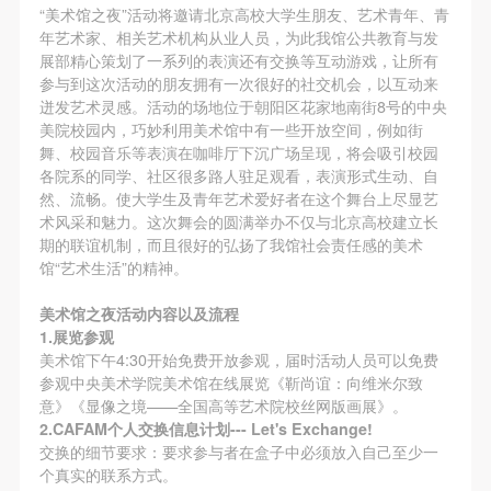
（1）、甲方为本协议中的肖像权人，自愿将自己的
（1）、甲方为本协议中的肖像权人，自愿将自己的
（1）、甲方为本协议中的肖像权人，自愿将自己的
发送验证码
“美术馆之夜”活动将邀请北京高校大学生朋友、艺术青年、青
手机号码
肖像权许可乙方作符合本协议约定和法律规定的用
肖像权许可乙方作符合本协议约定和法律规定的用
肖像权许可乙方作符合本协议约定和法律规定的用
年艺术家、相关艺术机构从业人员，为此我馆公共教育与发
手机号码将作为您的登录账号
展部精心策划了一系列的表演还有交换等互动游戏，让所有
途。
途。
途。
参与到这次活动的朋友拥有一次很好的社交机会，以互动来
（2）、乙方中央美术学院美术馆是一所具有标志
（2）、乙方中央美术学院美术馆是一所具有标志
（2）、乙方中央美术学院美术馆是一所具有标志
迸发艺术灵感。活动的场地位于朝阳区花家地南街8号的中央
性、专业性、国际化的现代公共美术馆。中央美术学
性、专业性、国际化的现代公共美术馆。中央美术学
性、专业性、国际化的现代公共美术馆。中央美术学
美院校园内，巧妙利用美术馆中有一些开放空间，例如街
验证码
舞、校园音乐等表演在咖啡厅下沉广场呈现，将会吸引校园
院美术馆与时代同行，努力塑造一个开放、自由、学
院美术馆与时代同行，努力塑造一个开放、自由、学
院美术馆与时代同行，努力塑造一个开放、自由、学
各院系的同学、社区很多路人驻足观看，表演形式生动、自
登录
术的空间氛围，竭诚与各单位、企业、机构、艺术家
术的空间氛围，竭诚与各单位、企业、机构、艺术家
术的空间氛围，竭诚与各单位、企业、机构、艺术家
然、流畅。使大学生及青年艺术爱好者在这个舞台上尽显艺
和观众进行良好互动。以学院的学术研究为基础，积
和观众进行良好互动。以学院的学术研究为基础，积
和观众进行良好互动。以学院的学术研究为基础，积
术风采和魅力。这次舞会的圆满举办不仅与北京高校建立长
可使用雅昌艺术网会员账户登录
期的联谊机制，而且很好的弘扬了我馆社会责任感的美术
极策划国际、国内多视角、多领域的展览、论坛及公
极策划国际、国内多视角、多领域的展览、论坛及公
极策划国际、国内多视角、多领域的展览、论坛及公
馆“艺术生活”的精神。
共教育活动，为美院师生、中外艺术家以及社会公众
共教育活动，为美院师生、中外艺术家以及社会公众
共教育活动，为美院师生、中外艺术家以及社会公众
提供一个交流、学习、展示的平台。作为一家公益性
提供一个交流、学习、展示的平台。作为一家公益性
提供一个交流、学习、展示的平台。作为一家公益性
美术馆之夜活动内容以及流程
1.展览参观
单位，其开展的公共教育活动以学术性和公益性为
单位，其开展的公共教育活动以学术性和公益性为
单位，其开展的公共教育活动以学术性和公益性为
美术馆下午4:30开始免费开放参观，届时活动人员可以免费
主。
主。
主。
参观中央美术学院美术馆在线展览《靳尚谊：向维米尔致
（3）、乙方为甲方拍摄中央美术学院公共教育部所
（3）、乙方为甲方拍摄中央美术学院公共教育部所
（3）、乙方为甲方拍摄中央美术学院公共教育部所
意》《显像之境——全国高等艺术院校丝网版画展》。
2.CAFAM个人交换信息计划--- Let's Exchange!
有公教活动。
有公教活动。
有公教活动。
交换的细节要求：要求参与者在盒子中必须放入自己至少一
二、拍摄内容、使用形式、使用地域范围
二、拍摄内容、使用形式、使用地域范围
二、拍摄内容、使用形式、使用地域范围
个真实的联系方式。