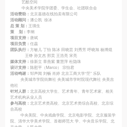
故，活动中任何非事故当事人及美术馆将不承担人身
故，活动中任何非事故当事人及美术馆将不承担人身
故，活动中任何非事故当事人及美术馆将不承担人身
艺酷空间
中央美术学院学团委、学生会、社团联合会
事故的任何责任，但有互相援助的义务。参加活动的
事故的任何责任，但有互相援助的义务。参加活动的
事故的任何责任，但有互相援助的义务。参加活动的
活动赞助：
北京嘉德在线拍卖有限公司
成员应当积极主动的组织实施救援工作，但对事故本
成员应当积极主动的组织实施救援工作，但对事故本
成员应当积极主动的组织实施救援工作，但对事故本
活动顾问：
潘公凯 徐冰
身不承担任何法律责任和经济责任。参加本次活动者
身不承担任何法律责任和经济责任。参加本次活动者
身不承担任何法律责任和经济责任。参加本次活动者
总 策 划：
王璜生
策 划：
李纲
的人身安全不负有民事及相关连带责任。
的人身安全不负有民事及相关连带责任。
的人身安全不负有民事及相关连带责任。
项目支持：
唐斌
第五条
第五条
第五条
项目负责：
任蕊
参加活动者在此次活动期间应主动遵守美术馆活动秩
参加活动者在此次活动期间应主动遵守美术馆活动秩
参加活动者在此次活动期间应主动遵守美术馆活动秩
团队执行：
方敏儿 丁怡 陈冰 田晓芸 刘秀芳 呼晓旭 杨博焜
王铮 孙文杰 邢旲 王浩亮 宋亮
序、维护美术馆场地及展示、展览、馆藏艺术作品及
序、维护美术馆场地及展示、展览、馆藏艺术作品及
序、维护美术馆场地及展示、展览、馆藏艺术作品及
媒体支持：
徐新立 章燕紫 董慧萍 杜隐珠
衍生品的安全。活动中一旦因个人原因造成美术馆场
衍生品的安全。活动中一旦因个人原因造成美术馆场
衍生品的安全。活动中一旦因个人原因造成美术馆场
设计支持：
陈慰平（Marco） 宗怡君
地、空间、艺术品、衍生品等受到不同程度的损失、
地、空间、艺术品、衍生品等受到不同程度的损失、
地、空间、艺术品、衍生品等受到不同程度的损失、
活动鸣谢：
邹声闻 刘畅 肖婷 北京工商大学“茫” 乐队
央美城市学院街舞社 央美城市学时院现代舞社 央美吉
破坏。活动中任何非事故当事人及美术馆将不承担相
破坏。活动中任何非事故当事人及美术馆将不承担相
破坏。活动中任何非事故当事人及美术馆将不承担相
他社
应的责任与损失，应由参与活动者根据相应的法律条
应的责任与损失，应由参与活动者根据相应的法律条
应的责任与损失，应由参与活动者根据相应的法律条
针对人群：
北京高校大学生、艺术青年、青年艺术家、相关
文、组织规定进行协商和赔偿。并追究相应的法律责
文、组织规定进行协商和赔偿。并追究相应的法律责
文、组织规定进行协商和赔偿。并追究相应的法律责
艺术机构从业人员
参与高校：
北京艺术类高校、北京艺术类综合高校、北京综
任和经济责任。
任和经济责任。
任和经济责任。
合高校
第六条
第六条
第六条
中央美院、中央戏曲学院、北京电影学院、北京服装学
参与活动者在参与活动时应当在美术馆工作人员及活
参与活动者在参与活动时应当在美术馆工作人员及活
参与活动者在参与活动时应当在美术馆工作人员及活
院、清华大学美术学院、首都师范大 学、中央音乐学院、北
京大学、人民大学