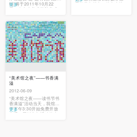
结”将于2011年10月22
窿的蓝色丝巾；他们身边
更多
日，在中央美术学院美术
还簇拥着“兔女郎”、“小蜜
馆拉开帷幕。此次美术馆
蜂”、“大力水手”……原来
之夜活动将秉承上届美术
这些扮演者当中，很多是
馆之夜活动的宗旨，以“超
中央美院的学生；为了中
有机大集结”为活动中心，
央美术学院美术馆的“美术
在推广美术馆，鼓励民众
馆之夜——超有机大集
进入美术馆的同时，将超
结”来到活动现场。热闹非
有机概念广泛传播，将超
凡之余，变幻的灯光、动
有机艺术家的概念推广。
人的音乐以及嘉宾们的投
…
入其中，像给原本肃穆宁
静的美术馆... …
“美术馆之夜”——书香满
溢
2012-06-09
“美术馆之夜——读书节书
香满溢”活动当天，我馆将
于下午3:30开始免费开放
更多
参观，届时参与活动的人
员可以免费参观中央美术
学院美术馆相关在线展
览。下午5:30我馆将关闭
展馆，并进行展厅布控。