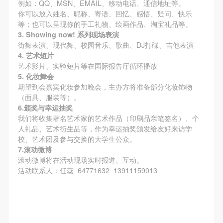
（1）、拍摄内容 乙方拍摄的带有甲方肖像的作品内
（1）、拍摄内容 乙方拍摄的带有甲方肖像的作品内
（1）、拍摄内容 乙方拍摄的带有甲方肖像的作品内
例如：QQ、MSN、EMAIL、移动电话、通信地址等。
你可以放入姓名、昵称、寄语、回忆、感悟、疑问、快乐
容包括：①中央美术学院美术馆②中央美术学院校园
容包括：①中央美术学院美术馆②中央美术学院校园
容包括：①中央美术学院美术馆②中央美术学院校园
等；也可以呈现你的手工礼物、绘画作品、淘宝礼品等。
内○3由中央美术学院公共教育部策划或执行的一切活
内○3由中央美术学院公共教育部策划或执行的一切活
内○3由中央美术学院公共教育部策划或执行的一切活
3. Showing now!
系列现场表演
动。
动。
动。
街舞表演、现代舞、校园音乐、歌曲、DJ打碟、吉他表演
4. 艺术短片
（2）、使用形式 用于中央美术学院图书出版、销售
（2）、使用形式 用于中央美术学院图书出版、销售
（2）、使用形式 用于中央美术学院图书出版、销售
艺术影片、实验短片等在国际报告厅循环播放
附带光盘及宣传资料。
附带光盘及宣传资料。
附带光盘及宣传资料。
5. 化妆舞会
（3）、使用地域范围
（3）、使用地域范围
（3）、使用地域范围
期望到会嘉宾化妆参加晚会，主办方将准备部分化妆饰物
（面具、服装等）。
适用地域范围包括国内和国外。
适用地域范围包括国内和国外。
适用地域范围包括国内和国外。
6.颁奖与幸运抽奖
使用肖像的媒介限于不损害甲方肖像权的任何媒介
使用肖像的媒介限于不损害甲方肖像权的任何媒介
使用肖像的媒介限于不损害甲方肖像权的任何媒介
我们将收集著名艺术家的艺术作品（印刷品亲笔签名）、个
（如杂志、网络等）。
（如杂志、网络等）。
（如杂志、网络等）。
人礼品、艺术衍生品等，作为幸运抽奖颁发给友好来访学
校、艺术团及参与交换的大学生公众。
三、肖像权使用期限
三、肖像权使用期限
三、肖像权使用期限
7.滚动微博
永久使用。
永久使用。
永久使用。
滚动微博将在活动现场实时报道、互动。
四、许可使用费用
四、许可使用费用
四、许可使用费用
活动联系人：任蕊 64771632 13911159013
带有甲方肖像作品的拍摄费用由乙方承担。
带有甲方肖像作品的拍摄费用由乙方承担。
带有甲方肖像作品的拍摄费用由乙方承担。
乙方于拍摄完带有甲方肖像的作品无需支付甲方任何
乙方于拍摄完带有甲方肖像的作品无需支付甲方任何
乙方于拍摄完带有甲方肖像的作品无需支付甲方任何
费用。
费用。
费用。