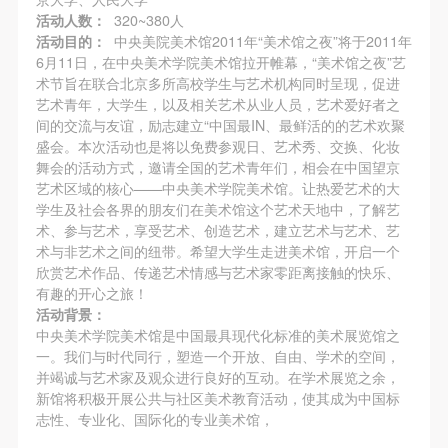
动导师、教师指导下进行，并正确的使用活动中所涉
动导师、教师指导下进行，并正确的使用活动中所涉
动导师、教师指导下进行，并正确的使用活动中所涉
活动人数：
320~380人
及到的绘画工具、创作材料及配套设备、设施，若参
及到的绘画工具、创作材料及配套设备、设施，若参
及到的绘画工具、创作材料及配套设备、设施，若参
活动目的：
中央美院美术馆2011年“美术馆之夜”将于2011年
与者因个人原因在使用相应绘画工具、创作材料及配
与者因个人原因在使用相应绘画工具、创作材料及配
与者因个人原因在使用相应绘画工具、创作材料及配
6月11日，在中央美术学院美术馆拉开帷幕，“美术馆之夜”艺
术节旨在联合北京多所高校学生与艺术机构同时呈现，促进
套设备、设施造成个人受伤、伤害他人及造成相应工
套设备、设施造成个人受伤、伤害他人及造成相应工
套设备、设施造成个人受伤、伤害他人及造成相应工
艺术青年，大学生，以及相关艺术从业人员，艺术爱好者之
具、材料、设备或设施的故障或损坏。参与活动者应
具、材料、设备或设施的故障或损坏。参与活动者应
具、材料、设备或设施的故障或损坏。参与活动者应
间的交流与友谊，励志建立“中国最IN、最鲜活的的艺术欢聚
当承当相应的全部责任，并主动赔偿相应的经济损
当承当相应的全部责任，并主动赔偿相应的经济损
当承当相应的全部责任，并主动赔偿相应的经济损
盛会。本次活动也是将以免费参观日、艺术秀、交换、化妆
舞会的活动方式，邀请全国的艺术青年们，相会在中国望京
失。活动中任何非事故当事人及美术馆将不承担人身
失。活动中任何非事故当事人及美术馆将不承担人身
失。活动中任何非事故当事人及美术馆将不承担人身
艺术区域的核心——中央美术学院美术馆。让热爱艺术的大
事故的任何责任。
事故的任何责任。
事故的任何责任。
学生及社会各界的朋友们在美术馆这个艺术天地中，了解艺
中央美术学院美术馆肖像权许可使用协议
中央美术学院美术馆肖像权许可使用协议
中央美术学院美术馆肖像权许可使用协议
术、参与艺术，享受艺术、创造艺术，建立艺术与艺术、艺
术与非艺术之间的纽带。希望大学生走进美术馆，开启一个
根据《中华人民共和国广告法》、《中华人民共和国
根据《中华人民共和国广告法》、《中华人民共和国
根据《中华人民共和国广告法》、《中华人民共和国
欣赏艺术作品、传递艺术情感与艺术家零距离接触的快乐、
民法通则》以及 最高人民法院关于贯彻执行 《中华
民法通则》以及 最高人民法院关于贯彻执行 《中华
民法通则》以及 最高人民法院关于贯彻执行 《中华
有趣的开心之旅！
人民共和国民法通则》若干问题的意见（试行）>的
人民共和国民法通则》若干问题的意见（试行）>的
人民共和国民法通则》若干问题的意见（试行）>的
活动背景：
中央美术学院美术馆是中国最具现代化标准的美术展览馆之
有关规定，为明确肖像许可方（甲方）和使用方（乙
有关规定，为明确肖像许可方（甲方）和使用方（乙
有关规定，为明确肖像许可方（甲方）和使用方（乙
一。我们与时代同行，塑造一个开放、自由、学术的空间，
方）的权利义务关系，经双方友好协商，甲乙双方就
方）的权利义务关系，经双方友好协商，甲乙双方就
方）的权利义务关系，经双方友好协商，甲乙双方就
并竭诚与艺术家及观众进行良好的互动。在学术展览之余，
快捷登录
帐号密码登录
带有甲方肖像的作品的使用达成如下一致协议：
带有甲方肖像的作品的使用达成如下一致协议：
带有甲方肖像的作品的使用达成如下一致协议：
新馆将积极开展公共与社区美术教育活动，使其成为中国标
志性、专业化、国际化的专业美术馆，
一、 一般约定
一、 一般约定
一、 一般约定