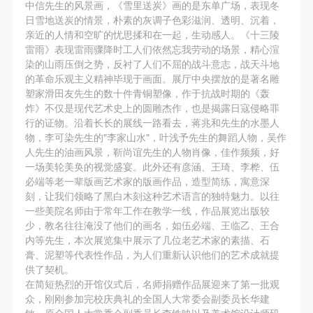
第一条
第一条
第一条
中信先生的风景画，《雪里送炭》画的是东单广场，表现冬
日雪地送炭的情景，朴素的灰调子色彩滋润、透明、沉着，
本次活动公平公正、自愿参加与退出、风险与责任自
本次活动公平公正、自愿参加与退出、风险与责任自
本次活动公平公正、自愿参加与退出、风险与责任自
亲近的人情和空旷的忧思揉和在一起，生动感人。《十三陵
负的原则。但活动有风险，参加者应有必要的风险意
负的原则。但活动有风险，参加者应有必要的风险意
负的原则。但活动有风险，参加者应有必要的风险意
雷雨》表现雷雨骤降时工人们依然忘我劳动的场景，精心渲
识。
识。
识。
染的山雨压倒之势，反衬了人们不屈的战斗意志，战天斗地
的革命乐观主义精神毕现于画面。展厅中央摆放的是著名雕
第二条
第二条
第二条
塑家滑田友先生的数十件青铜塑像，作于抗战时期的《轰
快捷登录
帐号密码登录
参加本次活动者必须遵守中华人民共和国的相关法
参加本次活动者必须遵守中华人民共和国的相关法
参加本次活动者必须遵守中华人民共和国的相关法
炸》不仅是现代艺术史上的圆雕杰作，也是揭露日寇侵略罪
律、法规，必须遵循道德和社会公德规范，并应该具
律、法规，必须遵循道德和社会公德规范，并应该具
律、法规，必须遵循道德和社会公德规范，并应该具
行的证物。沿着长长的展线一路看去，蒋兆和先生的水墨人
物，李可染先生的"李家山水"，叶浅予先生的舞蹈人物，吴作
备以人为本、团结友爱、互相帮助和助人为乐的良好
备以人为本、团结友爱、互相帮助和助人为乐的良好
备以人为本、团结友爱、互相帮助和助人为乐的良好
发送验证码
人先生的油画风景，靳尚谊先生的人物肖像，佳作频频，好
手机号码
品质。
品质。
品质。
一场美轮美奂的视觉盛宴。此外还有彦涵、王琦、李桦、伍
手机号码将作为您的登录账号
第三条
第三条
第三条
必端等老一辈版画艺术家的版画作品，造型简练，寓意深
刻，让我们领略了黑白木刻这种艺术语言的独特魅力。以往
参加本次活动人员应该是成年人（具有完全民事行为
参加本次活动人员应该是成年人（具有完全民事行为
参加本次活动人员应该是成年人（具有完全民事行为
一些美院名师由于常年工作在教学一线，作品展览出版较
能力的人，18周岁以上）未成年人必须在成年人的陪
能力的人，18周岁以上）未成年人必须在成年人的陪
能力的人，18周岁以上）未成年人必须在成年人的陪
少，教名往往淹没了他们的画名，如伍必端、王临乙、王合
验证码
同下参观。
同下参观。
同下参观。
内等先生，本次展览集中展示了几位老艺术家的素描、石
膏、泥塑等代表性作品，为人们重新认识他们的艺术成就提
第四条
第四条
第四条
登录
供了契机。
参加活动者在此次活动期间的人身安全责任自负。鼓
参加活动者在此次活动期间的人身安全责任自负。鼓
参加活动者在此次活动期间的人身安全责任自负。鼓
在简短热烈的开馆仪式后，名师捐赠作品展迎来了第一批观
可使用雅昌艺术网会员账户登录
励参加者自行购买人身安全保险。活动中一旦出现事
励参加者自行购买人身安全保险。活动中一旦出现事
励参加者自行购买人身安全保险。活动中一旦出现事
众，刚刚参加完校庆典礼的全国人大常委会副委员长华建
敏、原全国人大常委会副委员长李铁映以及美术馆设计师矶