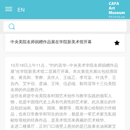
EN
中央美术学院美术馆出版授权协议书
中央美术学院美术馆出版授权协议书
中央美术学院美术馆出版授权协议书
本人完全同意《中央美术学院美术馆》（以下简
本人完全同意《中央美术学院美术馆》（以下简
本人完全同意《中央美术学院美术馆》（以下简
称“CAFAM”），愿意将本人参与中央美术学院美术馆
称“CAFAM”），愿意将本人参与中央美术学院美术馆
称“CAFAM”），愿意将本人参与中央美术学院美术馆
中央美院名师捐赠作品展在学院新美术馆开幕
公共教育部组织的公益性活动（包括美术馆会员活
公共教育部组织的公益性活动（包括美术馆会员活
公共教育部组织的公益性活动（包括美术馆会员活
动）的涉及本人的图像、照片、文字、著作、活动成
动）的涉及本人的图像、照片、文字、著作、活动成
动）的涉及本人的图像、照片、文字、著作、活动成
10月18日上午11点，"灼灼其华--中央美术学院名师捐赠作品
果（如参与工作坊创作的作品）提交中央美术学院用
果（如参与工作坊创作的作品）提交中央美术学院用
果（如参与工作坊创作的作品）提交中央美术学院用
展"在学院新美术馆二层展厅开幕。本次展览共展出包括滑田
作发表、出版。中央美术学院可以以电子、网络及其
作发表、出版。中央美术学院可以以电子、网络及其
作发表、出版。中央美术学院可以以电子、网络及其
友、蒋兆和、李桦、吴作人、王临乙、李可染、叶浅予、王
它数字媒体形式公开出版，并同意编入《中国知识资
它数字媒体形式公开出版，并同意编入《中国知识资
它数字媒体形式公开出版，并同意编入《中国知识资
合内、艾中信、彦涵、王琦、伍必端、靳尚谊等十三位美院
名师的作品数百件。
源总库》《中央美术学院资料库》《中央美术学院美
源总库》《中央美术学院资料库》《中央美术学院美
源总库》《中央美术学院资料库》《中央美术学院美
这些名师是中央美院各时期艺术创作与教学实践的领军人
术馆资料库》等相关资料、文献、档案机构和平台，
术馆资料库》等相关资料、文献、档案机构和平台，
术馆资料库》等相关资料、文献、档案机构和平台，
物，也是中国现代史上具有代表性的艺术家。此次展出的作
在中央美术学院中使用和在互联网上传播，同意按相
在中央美术学院中使用和在互联网上传播，同意按相
在中央美术学院中使用和在互联网上传播，同意按相
品包括油画、版画、国画、雕塑等，既有潜心绘制的力作精
品，也有日常教学和写生的佳作，都是老一辈艺术家无私捐
关“章程”规定享受相关权益。
关“章程”规定享受相关权益。
关“章程”规定享受相关权益。
献给母校的经典作品，是美术馆历来典藏的艺术精华。
中央美术学院美术馆活动安全免责协议书
中央美术学院美术馆活动安全免责协议书
中央美术学院美术馆活动安全免责协议书
走进二楼展厅，正对门口墙壁上悬挂的是已故著名油画家艾