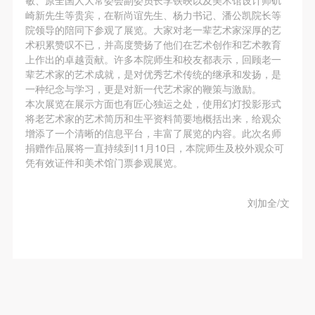
故，活动中任何非事故当事人及美术馆将不承担人身
故，活动中任何非事故当事人及美术馆将不承担人身
故，活动中任何非事故当事人及美术馆将不承担人身
崎新先生等贵宾，在靳尚谊先生、杨力书记、潘公凯院长等
事故的任何责任，但有互相援助的义务。参加活动的
事故的任何责任，但有互相援助的义务。参加活动的
事故的任何责任，但有互相援助的义务。参加活动的
院领导的陪同下参观了展览。大家对老一辈艺术家深厚的艺
成员应当积极主动的组织实施救援工作，但对事故本
成员应当积极主动的组织实施救援工作，但对事故本
成员应当积极主动的组织实施救援工作，但对事故本
术积累赞叹不已，并高度赞扬了他们在艺术创作和艺术教育
上作出的卓越贡献。许多本院师生和校友都表示，回顾老一
身不承担任何法律责任和经济责任。参加本次活动者
身不承担任何法律责任和经济责任。参加本次活动者
身不承担任何法律责任和经济责任。参加本次活动者
辈艺术家的艺术成就，是对优秀艺术传统的继承和发扬，是
的人身安全不负有民事及相关连带责任。
的人身安全不负有民事及相关连带责任。
的人身安全不负有民事及相关连带责任。
一种纪念与学习，更是对新一代艺术家的鞭策与激励。
第五条
第五条
第五条
本次展览在展示方面也有匠心独运之处，使用幻灯投影形式
将老艺术家的艺术简历和生平资料简要地概括出来，给观众
参加活动者在此次活动期间应主动遵守美术馆活动秩
参加活动者在此次活动期间应主动遵守美术馆活动秩
参加活动者在此次活动期间应主动遵守美术馆活动秩
增添了一个清晰的信息平台，丰富了展览的内容。此次名师
序、维护美术馆场地及展示、展览、馆藏艺术作品及
序、维护美术馆场地及展示、展览、馆藏艺术作品及
序、维护美术馆场地及展示、展览、馆藏艺术作品及
捐赠作品展将一直持续到11月10日，本院师生及校外观众可
衍生品的安全。活动中一旦因个人原因造成美术馆场
衍生品的安全。活动中一旦因个人原因造成美术馆场
衍生品的安全。活动中一旦因个人原因造成美术馆场
凭有效证件和美术馆门票参观展览。
地、空间、艺术品、衍生品等受到不同程度的损失、
地、空间、艺术品、衍生品等受到不同程度的损失、
地、空间、艺术品、衍生品等受到不同程度的损失、
破坏。活动中任何非事故当事人及美术馆将不承担相
破坏。活动中任何非事故当事人及美术馆将不承担相
破坏。活动中任何非事故当事人及美术馆将不承担相
刘加全/文
应的责任与损失，应由参与活动者根据相应的法律条
应的责任与损失，应由参与活动者根据相应的法律条
应的责任与损失，应由参与活动者根据相应的法律条
文、组织规定进行协商和赔偿。并追究相应的法律责
文、组织规定进行协商和赔偿。并追究相应的法律责
文、组织规定进行协商和赔偿。并追究相应的法律责
任和经济责任。
任和经济责任。
任和经济责任。
第六条
第六条
第六条
参与活动者在参与活动时应当在美术馆工作人员及活
参与活动者在参与活动时应当在美术馆工作人员及活
参与活动者在参与活动时应当在美术馆工作人员及活