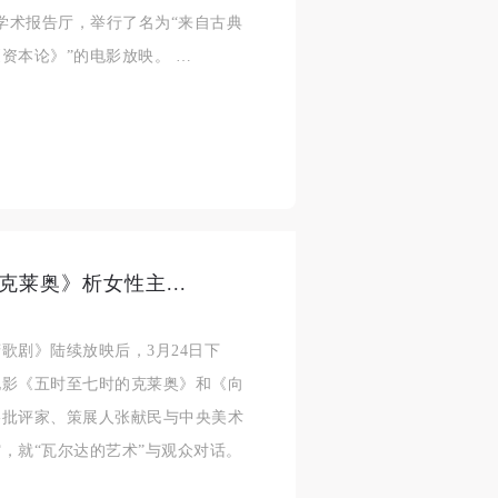
身
身
身
馆的学术报告厅，举行了名为“来自古典
承
承
承
资本论》”的电影放映。 …
主
主
主
参
参
参
及
及
及
美
美
美
任
任
任
莱奥》析女性主...
据
据
据
济
济
济
歌剧》陆续放映后，3月24日下
电影《五时至七时的克莱奥》和《向
影批评家、策展人张献民与中央美术
进
进
进
，就“瓦尔达的艺术”与观众对话。