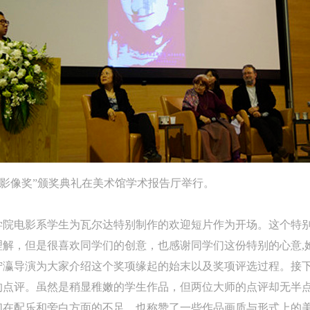
达影像奖”颁奖典礼在美术馆学术报告厅举行。
学院电影系学生为瓦尔达特别制作的欢迎短片作为开场。这个特
理解，但是很喜欢同学们的创意，也感谢同学们这份特别的心意,
宁瀛导演为大家介绍这个奖项缘起的始末以及奖项评选过程。接
的点评。虽然是稍显稚嫩的学生作品，但两位大师的点评却无半
们在配乐和旁白方面的不足，也称赞了一些作品画质与形式上的