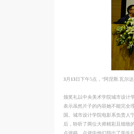
3
月
13
日下午5点，“阿涅斯.瓦尔
颁奖礼以中央美术学院城市设计
表示虽然片子的内容她不能完全
国。城市设计学院电影系负责人
后，聆听了两位大师精彩且细致
点评稿，点评中他们指出了学生