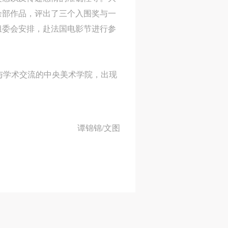
余部作品，评出了三个入围奖与一
组委会安排，赴法国电影节进行参
与学术交流的中央美术学院，出现
谭锦锦/文图
人
人
人
活
活
活
作
作
作
网
网
网
央
央
央