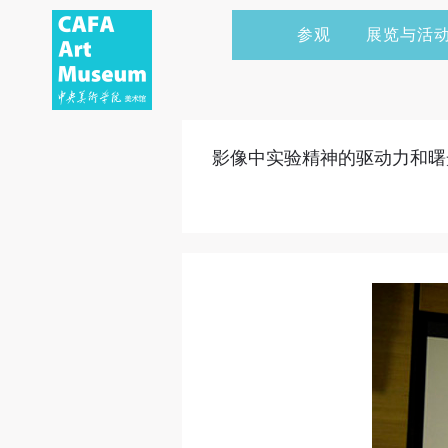
参观
展览与活
当前展览
艺术家&典藏
CAFAM 讲座
会员
展览预告
学术研究
CAFAM 课程
企业赞助
影像中实验精神的驱动力和曙光
展览回顾
艺术出版
CAFAM 体验
捐赠
数字美术馆
志愿者
资讯
合作伙伴
举办活动