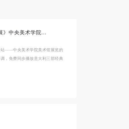
案
案
案
”规
”规
”规
》中央美术学院...
风
风
风
京站——中央美术学院美术馆展览的
协调，免费同步播放意大利三部经典
德
德
德
的
的
的