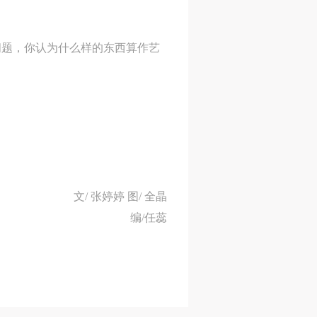
德
德
德
问题，你认为什么样的东西算作艺
的
的
的
身
身
身
文/ 张婷婷 图/ 全晶
承
承
承
编/任蕊
主
主
主
参
参
参
及
及
及