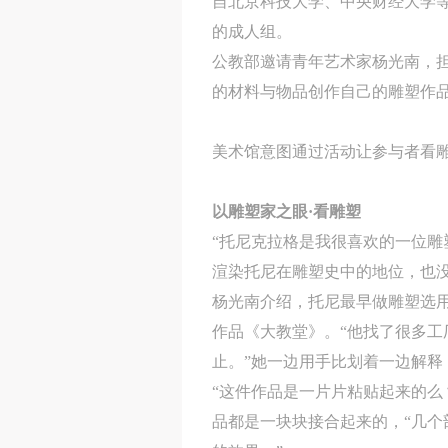
自北京科技大学、中央财经大学等
的成人组。
公教部邀请青年艺术家杨光南，担
的材料与物品创作自己的雕塑作
美术馆意图通过活动让参与者看
以雕塑家之眼·看雕塑
“托尼克拉格是我很喜欢的一位雕
渲染托尼在雕塑史中的地位，也
杨光南介绍，托尼最早做雕塑选用
作品《大教堂》。“他找了很多
止。”她一边用手比划着一边解
“这件作品是一片片粘贴起来的么
品都是一块块接合起来的，“几