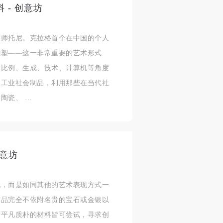
 - 创意坊
致
致
致
大师托尼。克拉格首个在中国的个人
雕塑——这一非常重要的艺术形式
、比例、生成、技术、计算机等角度
合本
合本
合本
、工业社会制品，利用那些在当代社
陶瓷、 …
现代
现代
现代
、
、
、
意坊
个
个
个
以
以
以
现，而是如同其他的艺术表现方式一
作品完全不依附名贵的宝石或金银以
，平凡质朴的材料皆可尝试，寻求创