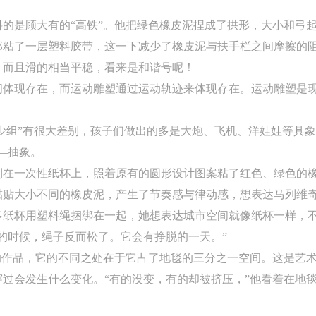
快捷登录
帐号密码登录
的是顾大有的“高铁”。他把绿色橡皮泥捏成了拱形，大小和弓
粘了一层塑料胶带，这一下减少了橡皮泥与扶手栏之间摩擦的阻
中央美术学院美术馆出版授权协议书
中央美术学院美术馆出版授权协议书
中央美术学院美术馆出版授权协议书
，而且滑的相当平稳，看来是和谐号呢！
手机号码
发送验证码
本人完全同意《中央美术学院美术馆》（以下简称“CAFAM”），愿意将本
本人完全同意《中央美术学院美术馆》（以下简称“CAFAM”），愿意将本
本人完全同意《中央美术学院美术馆》（以下简称“CAFAM”），愿意将本
体现存在，而运动雕塑通过运动轨迹来体现存在。运动雕塑是现代
参与中央美术学院美术馆公共教育部组织的公益性活动（包括美术馆会员
参与中央美术学院美术馆公共教育部组织的公益性活动（包括美术馆会员
参与中央美术学院美术馆公共教育部组织的公益性活动（包括美术馆会员
手机号码将作为您的登录账号
动）的涉及本人的图像、照片、文字、著作、活动成果（如参与工作坊创
动）的涉及本人的图像、照片、文字、著作、活动成果（如参与工作坊创
动）的涉及本人的图像、照片、文字、著作、活动成果（如参与工作坊创
验证码
青少组”有很大差别，孩子们做出的多是大炮、飞机、洋娃娃等具
的作品）提交中央美术学院用作发表、出版。中央美术学院可以以电子、
的作品）提交中央美术学院用作发表、出版。中央美术学院可以以电子、
的作品）提交中央美术学院用作发表、出版。中央美术学院可以以电子、
—抽象。
络及其它数字媒体形式公开出版，并同意编入《中国知识资源总库》《中
络及其它数字媒体形式公开出版，并同意编入《中国知识资源总库》《中
络及其它数字媒体形式公开出版，并同意编入《中国知识资源总库》《中
利在一次性纸杯上，照着原有的圆形设计图案粘了红色、绿色的
美术学院资料库》《中央美术学院美术馆资料库》等相关资料、文献、档
美术学院资料库》《中央美术学院美术馆资料库》等相关资料、文献、档
美术学院资料库》《中央美术学院美术馆资料库》等相关资料、文献、档
登录
黏贴大小不同的橡皮泥，产生了节奏感与律动感，想表达马列维
机构和平台，在中央美术学院中使用和在互联网上传播，同意按相关“章程
机构和平台，在中央美术学院中使用和在互联网上传播，同意按相关“章程
机构和平台，在中央美术学院中使用和在互联网上传播，同意按相关“章程
多纸杯用塑料绳捆绑在一起，她想表达城市空间就像纸杯一样，
可使用雅昌艺术网会员账户登录
定享受相关权益。
定享受相关权益。
定享受相关权益。
的时候，绳子反而松了。它会有挣脱的一天。”
中央美术学院美术馆活动安全免责协议书
中央美术学院美术馆活动安全免责协议书
中央美术学院美术馆活动安全免责协议书
的作品，它的不同之处在于它占了地毯的三分之一空间。这是艺
第一条
第一条
第一条
过会发生什么变化。“有的没变，有的却被挤压，”他看着在地毯
本次活动公平公正、自愿参加与退出、风险与责任自负的原则。但活动有
本次活动公平公正、自愿参加与退出、风险与责任自负的原则。但活动有
本次活动公平公正、自愿参加与退出、风险与责任自负的原则。但活动有
险，参加者应有必要的风险意识。
险，参加者应有必要的风险意识。
险，参加者应有必要的风险意识。