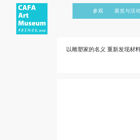
参观
展览与活
当前展览
艺术家&典藏
CAFAM 讲座
会员
展览预告
学术研究
CAFAM 课程
企业赞助
以雕塑家的名义 重新发现材
展览回顾
艺术出版
CAFAM 体验
捐赠
数字美术馆
志愿者
资讯
合作伙伴
举办活动