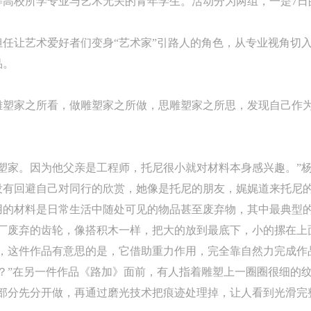
高校所学专业与艺术无关的青年学生。活动分为两组，一是7日
任让艺术爱好者们变身“艺术家”引路人的角色，从专业视角切
品。
雕塑家之所看，做雕塑家之所做，思雕塑家之所思，发现自己作
塑家。因为他父亲是工程师，托尼很小就对材料本身感兴趣。”
没有回避自己对同行的欣赏，她像是托尼的朋友，娓娓道来托尼
的材料是日常生活中随处可见的物品甚至废弃物，其中最典型的一
工厂废弃的齿轮，像搭积木一样，把大的放到最底下，小的摞在上
释，这件作品有意思的是，它借助重力作用，完全靠自然力完成作
？”在另一件作品《路加》面前，有人指着雕塑上一圈圈很细的
个部分先分开做，再通过磨光技术把痕迹处理掉，让人看到光滑完