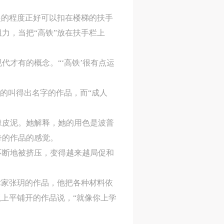
起的程度正好可以扣在楼梯的扶手
力，当把“高铁”放在扶手栏上
人
人
人
才有的概念。“‘高铁’很有点运
活
活
活
作
作
作
象的叫得出名字的作品，而“成人
网
网
网
央
央
央
橡皮泥。她解释，她的用色是波普
案
案
案
奇的作品的感觉。
”规
”规
”规
不断地被挤压，变得越来越局促和
术家张玥的作品，他把各种材料依
上平铺开的作品说，“就像你上学
风
风
风