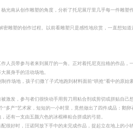
，杨光南从创作雕塑的角度，分析了托尼展厅里几乎每一件雕塑
，解密雕塑的创作过程。以前看雕塑只是感性地欣赏，一直想知道
工作人员带参与者来到展厅的一角。正对着托尼克拉格的作品，
将大展身手的活动场地。
一到制作场地，孩子们撒丫子式地跑到材料面前“哄抢”看中的原始
难被激发，参与者们很快动手用剪刀用粘合剂或剪切或拼贴自己
个“多产”艺术家，短短的一小时里，竟然做出了四件成品：鹅
炮，还有一支由五颜六色的冰棍棒粘合拼成的弓箭。
搭配很好时，汪诺阿放下手中的未完成作品，捉起立在地上的小轿