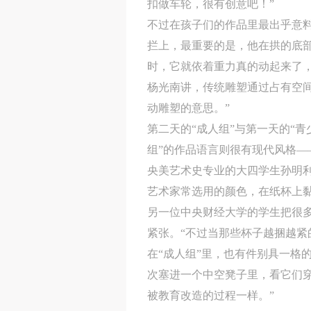
扣做车轮，很有创意吧！”
不过在孩子们的作品里最出乎意料
拦上，最重要的是，他在拱的底部
时，它就依着重力真的动起来了
杨光南讲，传统雕塑通过占有空间
动雕塑的意思。”
第二天的“成人组”与第一天的“
组”的作品语言则很有现代风格—
央美艺术史专业的大四学生孙明
艺术家常选用的颜色，在纸杯上
另一位中央财经大学的学生把很
紧张。“不过当那些杯子越捆越紧
在“成人组”里，也有件别具一格
次塞进一个中空凳子里，看它们穿
被教育改造的过程一样。”