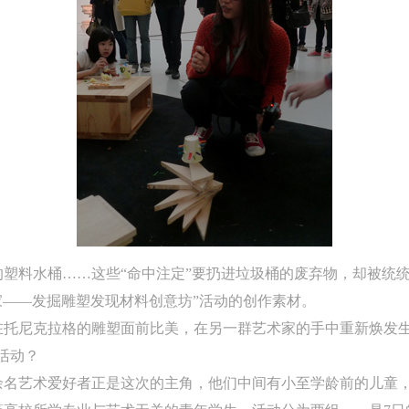
塑料水桶……这些“命中注定”要扔进垃圾桶的废弃物，却被统统
家——发掘雕塑发现材料创意坊”活动的创作素材。
在托尼克拉格的雕塑面前比美，在另一群艺术家的手中重新焕发生
活动？
余名艺术爱好者正是这次的主角，他们中间有小至学龄前的儿童