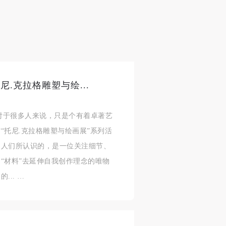
美
美
美
任
任
任
据
据
据
济
济
济
.克拉格雕塑与绘...
进
进
进
名字对于很多人来说，只是个有着卓著艺
“托尼.克拉格雕塑与绘画展”系列活
施
施
施
的人们所认识的，是一位关注细节、
“材料”去延伸自我创作理念的唯物
活
活
活
.. …
人
人
人
）>
）>
）>