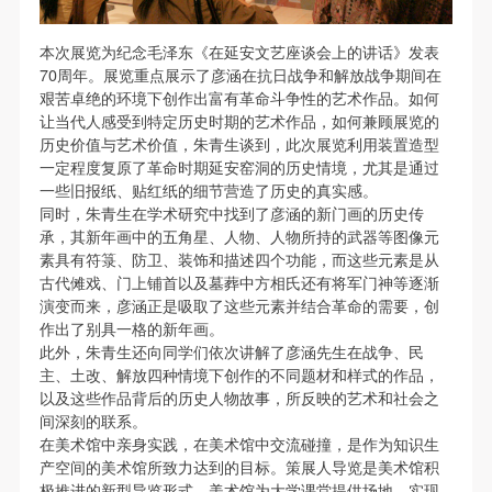
（1）、甲方为本协议中的肖像权人，自愿将自己的
（1）、甲方为本协议中的肖像权人，自愿将自己的
（1）、甲方为本协议中的肖像权人，自愿将自己的
肖像权许可乙方作符合本协议约定和法律规定的用
肖像权许可乙方作符合本协议约定和法律规定的用
肖像权许可乙方作符合本协议约定和法律规定的用
本次展览为纪念毛泽东《在延安文艺座谈会上的讲话》发表
途。
途。
途。
70周年。展览重点展示了彦涵在抗日战争和解放战争期间在
（2）、乙方中央美术学院美术馆是一所具有标志
（2）、乙方中央美术学院美术馆是一所具有标志
（2）、乙方中央美术学院美术馆是一所具有标志
艰苦卓绝的环境下创作出富有革命斗争性的艺术作品。如何
让当代人感受到特定历史时期的艺术作品，如何兼顾展览的
性、专业性、国际化的现代公共美术馆。中央美术学
性、专业性、国际化的现代公共美术馆。中央美术学
性、专业性、国际化的现代公共美术馆。中央美术学
历史价值与艺术价值，朱青生谈到，此次展览利用装置造型
院美术馆与时代同行，努力塑造一个开放、自由、学
院美术馆与时代同行，努力塑造一个开放、自由、学
院美术馆与时代同行，努力塑造一个开放、自由、学
一定程度复原了革命时期延安窑洞的历史情境，尤其是通过
术的空间氛围，竭诚与各单位、企业、机构、艺术家
术的空间氛围，竭诚与各单位、企业、机构、艺术家
术的空间氛围，竭诚与各单位、企业、机构、艺术家
一些旧报纸、贴红纸的细节营造了历史的真实感。
同时，朱青生在学术研究中找到了彦涵的新门画的历史传
和观众进行良好互动。以学院的学术研究为基础，积
和观众进行良好互动。以学院的学术研究为基础，积
和观众进行良好互动。以学院的学术研究为基础，积
承，其新年画中的五角星、人物、人物所持的武器等图像元
极策划国际、国内多视角、多领域的展览、论坛及公
极策划国际、国内多视角、多领域的展览、论坛及公
极策划国际、国内多视角、多领域的展览、论坛及公
素具有符箓、防卫、装饰和描述四个功能，而这些元素是从
共教育活动，为美院师生、中外艺术家以及社会公众
共教育活动，为美院师生、中外艺术家以及社会公众
共教育活动，为美院师生、中外艺术家以及社会公众
古代傩戏、门上铺首以及墓葬中方相氏还有将军门神等逐渐
演变而来，彦涵正是吸取了这些元素并结合革命的需要，创
提供一个交流、学习、展示的平台。作为一家公益性
提供一个交流、学习、展示的平台。作为一家公益性
提供一个交流、学习、展示的平台。作为一家公益性
作出了别具一格的新年画。
单位，其开展的公共教育活动以学术性和公益性为
单位，其开展的公共教育活动以学术性和公益性为
单位，其开展的公共教育活动以学术性和公益性为
此外，朱青生还向同学们依次讲解了彦涵先生在战争、民
主。
主。
主。
主、土改、解放四种情境下创作的不同题材和样式的作品，
以及这些作品背后的历史人物故事，所反映的艺术和社会之
（3）、乙方为甲方拍摄中央美术学院公共教育部所
（3）、乙方为甲方拍摄中央美术学院公共教育部所
（3）、乙方为甲方拍摄中央美术学院公共教育部所
间深刻的联系。
有公教活动。
有公教活动。
有公教活动。
在美术馆中亲身实践，在美术馆中交流碰撞，是作为知识生
二、拍摄内容、使用形式、使用地域范围
二、拍摄内容、使用形式、使用地域范围
二、拍摄内容、使用形式、使用地域范围
产空间的美术馆所致力达到的目标。策展人导览是美术馆积
极推进的新型导览形式，美术馆为大学课堂提供场地，实现