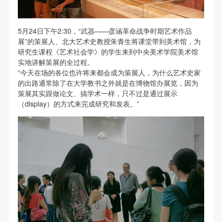
第一条
第一条
第一条
本次活动公平公正、自愿参加与退出、风险与责任自
本次活动公平公正、自愿参加与退出、风险与责任自
本次活动公平公正、自愿参加与退出、风险与责任自
负的原则。但活动有风险，参加者应有必要的风险意
负的原则。但活动有风险，参加者应有必要的风险意
负的原则。但活动有风险，参加者应有必要的风险意
5月24日下午2:30，“武器——彦涵革命战争时期艺术作品
展”的策展人、北大艺术史教授朱青生将课堂带到美术馆，为
识。
识。
识。
研究生课程《艺术社会学》的学生来到中央美术学院美术馆
第二条
第二条
第二条
实地讲解策展的全过程。
参加本次活动者必须遵守中华人民共和国的相关法
参加本次活动者必须遵守中华人民共和国的相关法
参加本次活动者必须遵守中华人民共和国的相关法
“今天在场的各位也许将来都会成为策展人，为什么艺术史家
的出路通常除了在大学教书之外就是在博物馆办展览，因为
律、法规，必须遵循道德和社会公德规范，并应该具
律、法规，必须遵循道德和社会公德规范，并应该具
律、法规，必须遵循道德和社会公德规范，并应该具
策展其实跟做论文、搞学术一样，只不过是通过展示
备以人为本、团结友爱、互相帮助和助人为乐的良好
备以人为本、团结友爱、互相帮助和助人为乐的良好
备以人为本、团结友爱、互相帮助和助人为乐的良好
（display）的方式来完成研究和发表。”
品质。
品质。
品质。
第三条
第三条
第三条
参加本次活动人员应该是成年人（具有完全民事行为
参加本次活动人员应该是成年人（具有完全民事行为
参加本次活动人员应该是成年人（具有完全民事行为
能力的人，18周岁以上）未成年人必须在成年人的陪
能力的人，18周岁以上）未成年人必须在成年人的陪
能力的人，18周岁以上）未成年人必须在成年人的陪
同下参观。
同下参观。
同下参观。
第四条
第四条
第四条
参加活动者在此次活动期间的人身安全责任自负。鼓
参加活动者在此次活动期间的人身安全责任自负。鼓
参加活动者在此次活动期间的人身安全责任自负。鼓
励参加者自行购买人身安全保险。活动中一旦出现事
励参加者自行购买人身安全保险。活动中一旦出现事
励参加者自行购买人身安全保险。活动中一旦出现事