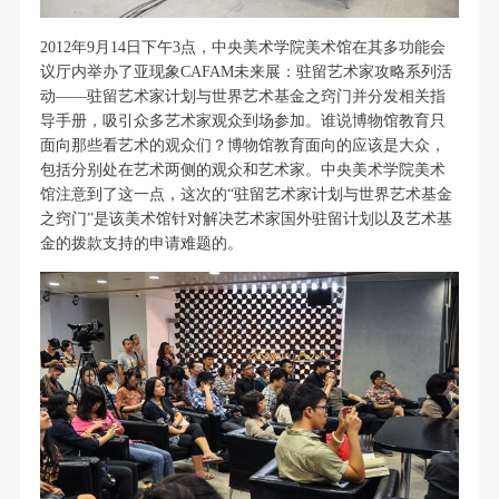
第一条
第一条
第一条
本次活动公平公正、自愿参加与退出、风险与责任自
本次活动公平公正、自愿参加与退出、风险与责任自
本次活动公平公正、自愿参加与退出、风险与责任自
2012年9月14日下午3点，中央美术学院美术馆在其多功能会
负的原则。但活动有风险，参加者应有必要的风险意
负的原则。但活动有风险，参加者应有必要的风险意
负的原则。但活动有风险，参加者应有必要的风险意
议厅内举办了亚现象CAFAM未来展：驻留艺术家攻略系列活
动——驻留艺术家计划与世界艺术基金之窍门并分发相关指
识。
识。
识。
导手册，吸引众多艺术家观众到场参加。谁说博物馆教育只
第二条
第二条
第二条
面向那些看艺术的观众们？博物馆教育面向的应该是大众，
参加本次活动者必须遵守中华人民共和国的相关法
参加本次活动者必须遵守中华人民共和国的相关法
参加本次活动者必须遵守中华人民共和国的相关法
包括分别处在艺术两侧的观众和艺术家。中央美术学院美术
律、法规，必须遵循道德和社会公德规范，并应该具
律、法规，必须遵循道德和社会公德规范，并应该具
律、法规，必须遵循道德和社会公德规范，并应该具
馆注意到了这一点，这次的“驻留艺术家计划与世界艺术基金
之窍门”是该美术馆针对解决艺术家国外驻留计划以及艺术基
备以人为本、团结友爱、互相帮助和助人为乐的良好
备以人为本、团结友爱、互相帮助和助人为乐的良好
备以人为本、团结友爱、互相帮助和助人为乐的良好
金的拨款支持的申请难题的。
品质。
品质。
品质。
第三条
第三条
第三条
参加本次活动人员应该是成年人（具有完全民事行为
参加本次活动人员应该是成年人（具有完全民事行为
参加本次活动人员应该是成年人（具有完全民事行为
能力的人，18周岁以上）未成年人必须在成年人的陪
能力的人，18周岁以上）未成年人必须在成年人的陪
能力的人，18周岁以上）未成年人必须在成年人的陪
同下参观。
同下参观。
同下参观。
第四条
第四条
第四条
参加活动者在此次活动期间的人身安全责任自负。鼓
参加活动者在此次活动期间的人身安全责任自负。鼓
参加活动者在此次活动期间的人身安全责任自负。鼓
励参加者自行购买人身安全保险。活动中一旦出现事
励参加者自行购买人身安全保险。活动中一旦出现事
励参加者自行购买人身安全保险。活动中一旦出现事