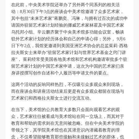
动导师、教师指导下进行，并正确的使用活动中所涉
动导师、教师指导下进行，并正确的使用活动中所涉
动导师、教师指导下进行，并正确的使用活动中所涉
在此前，中央美术学院还举办了另外两个同系列的相关活
及到的绘画工具、创作材料及配套设备、设施，若参
及到的绘画工具、创作材料及配套设备、设施，若参
及到的绘画工具、创作材料及配套设备、设施，若参
动：8月30日下午3点的座谈会中美术馆邀请了众多艺术家，
其中包括“未来艺术家”蒋鹏奕、冯琳，与拥有过百次的成功申
与者因个人原因在使用相应绘画工具、创作材料及配
与者因个人原因在使用相应绘画工具、创作材料及配
与者因个人原因在使用相应绘画工具、创作材料及配
请国外驻留艺术家计划经验的挪威艺术家林霍及中国艺术家
套设备、设施造成个人受伤、伤害他人及造成相应工
套设备、设施造成个人受伤、伤害他人及造成相应工
套设备、设施造成个人受伤、伤害他人及造成相应工
乌托邦小组、辛云鹏齐聚于中央美术馆多功能会议室，畅谈
具、材料、设备或设施的故障或损坏。参与活动者应
具、材料、设备或设施的故障或损坏。参与活动者应
具、材料、设备或设施的故障或损坏。参与活动者应
驻外艺术家计划的经历体会和自己的申请心得；另外， 9月6
当承当相应的全部责任，并主动赔偿相应的经济损
当承当相应的全部责任，并主动赔偿相应的经济损
当承当相应的全部责任，并主动赔偿相应的经济损
日下午2点，我馆更邀请到美国亚洲艺术协会的总监茱莉·西格
拉夫斯女士来举办“驻留艺术家计划与世界艺术基金之窍门讲
失。活动中任何非事故当事人及美术馆将不承担人身
失。活动中任何非事故当事人及美术馆将不承担人身
失。活动中任何非事故当事人及美术馆将不承担人身
座”， 茱莉经常受美国各地美术馆和艺术机构邀请审批多个驻
事故的任何责任。
事故的任何责任。
事故的任何责任。
留艺术家计划的中国艺术家申请，这次为中国的艺术家们亲
中央美术学院美术馆肖像权许可使用协议
中央美术学院美术馆肖像权许可使用协议
中央美术学院美术馆肖像权许可使用协议
身讲授撰写创作自述和个人履历等申请文件的要点。
根据《中华人民共和国广告法》、《中华人民共和国
根据《中华人民共和国广告法》、《中华人民共和国
根据《中华人民共和国广告法》、《中华人民共和国
这两个活动的反响同样热烈，不仅吸引众多观众来到现场，
民法通则》以及 最高人民法院关于贯彻执行 《中华
民法通则》以及 最高人民法院关于贯彻执行 《中华
民法通则》以及 最高人民法院关于贯彻执行 《中华
而在座谈会和讲座活动结束后更是有众多观众都留在现场与
人民共和国民法通则》若干问题的意见（试行）>的
人民共和国民法通则》若干问题的意见（试行）>的
人民共和国民法通则》若干问题的意见（试行）>的
艺术家们和西格拉夫斯女士进行交流互动。
有关规定，为明确肖像许可方（甲方）和使用方（乙
有关规定，为明确肖像许可方（甲方）和使用方（乙
有关规定，为明确肖像许可方（甲方）和使用方（乙
在当下，美术馆的公共教育大多数只会面向观看艺术的观
方）的权利义务关系，经双方友好协商，甲乙双方就
方）的权利义务关系，经双方友好协商，甲乙双方就
方）的权利义务关系，经双方友好协商，甲乙双方就
众，艺术家往往被看成与美术馆站在同一立场上，而其对于
带有甲方肖像的作品的使用达成如下一致协议：
带有甲方肖像的作品的使用达成如下一致协议：
带有甲方肖像的作品的使用达成如下一致协议：
教育和帮助的需求则在无意间被忽略。但在中央美术学院的
带领之下，其学院美术馆也在其潜意识内潜藏着教育的理
一、 一般约定
一、 一般约定
一、 一般约定
念，不仅希望能够教育那些接触和未接触过艺术的群体，也