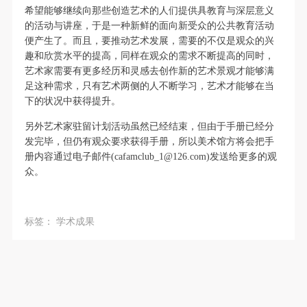
（1）、甲方为本协议中的肖像权人，自愿将自己的
（1）、甲方为本协议中的肖像权人，自愿将自己的
（1）、甲方为本协议中的肖像权人，自愿将自己的
希望能够继续向那些创造艺术的人们提供具教育与深层意义
肖像权许可乙方作符合本协议约定和法律规定的用
肖像权许可乙方作符合本协议约定和法律规定的用
肖像权许可乙方作符合本协议约定和法律规定的用
的活动与讲座，于是一种新鲜的面向新受众的公共教育活动
便产生了。而且，要推动艺术发展，需要的不仅是观众的兴
途。
途。
途。
趣和欣赏水平的提高，同样在观众的需求不断提高的同时，
（2）、乙方中央美术学院美术馆是一所具有标志
（2）、乙方中央美术学院美术馆是一所具有标志
（2）、乙方中央美术学院美术馆是一所具有标志
艺术家需要有更多经历和灵感去创作新的艺术景观才能够满
性、专业性、国际化的现代公共美术馆。中央美术学
性、专业性、国际化的现代公共美术馆。中央美术学
性、专业性、国际化的现代公共美术馆。中央美术学
足这种需求，只有艺术两侧的人不断学习，艺术才能够在当
院美术馆与时代同行，努力塑造一个开放、自由、学
院美术馆与时代同行，努力塑造一个开放、自由、学
院美术馆与时代同行，努力塑造一个开放、自由、学
下的状况中获得提升。
术的空间氛围，竭诚与各单位、企业、机构、艺术家
术的空间氛围，竭诚与各单位、企业、机构、艺术家
术的空间氛围，竭诚与各单位、企业、机构、艺术家
另外
艺术家驻留计划活动虽然已经结束，但由于手册已经分
和观众进行良好互动。以学院的学术研究为基础，积
和观众进行良好互动。以学院的学术研究为基础，积
和观众进行良好互动。以学院的学术研究为基础，积
发完毕，但仍有观众要求获得手册，所以美术馆方将会把手
极策划国际、国内多视角、多领域的展览、论坛及公
极策划国际、国内多视角、多领域的展览、论坛及公
极策划国际、国内多视角、多领域的展览、论坛及公
册内容通过电子邮件(
cafamclub_1@126.com
)
发送给更多的观
众。
共教育活动，为美院师生、中外艺术家以及社会公众
共教育活动，为美院师生、中外艺术家以及社会公众
共教育活动，为美院师生、中外艺术家以及社会公众
提供一个交流、学习、展示的平台。作为一家公益性
提供一个交流、学习、展示的平台。作为一家公益性
提供一个交流、学习、展示的平台。作为一家公益性
单位，其开展的公共教育活动以学术性和公益性为
单位，其开展的公共教育活动以学术性和公益性为
单位，其开展的公共教育活动以学术性和公益性为
标签：
学术成果
主。
主。
主。
（3）、乙方为甲方拍摄中央美术学院公共教育部所
（3）、乙方为甲方拍摄中央美术学院公共教育部所
（3）、乙方为甲方拍摄中央美术学院公共教育部所
有公教活动。
有公教活动。
有公教活动。
二、拍摄内容、使用形式、使用地域范围
二、拍摄内容、使用形式、使用地域范围
二、拍摄内容、使用形式、使用地域范围