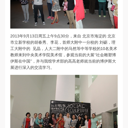
故，活动中任何非事故当事人及美术馆将不承担人身
故，活动中任何非事故当事人及美术馆将不承担人身
故，活动中任何非事故当事人及美术馆将不承担人身
事故的任何责任，但有互相援助的义务。参加活动的
事故的任何责任，但有互相援助的义务。参加活动的
事故的任何责任，但有互相援助的义务。参加活动的
成员应当积极主动的组织实施救援工作，但对事故本
成员应当积极主动的组织实施救援工作，但对事故本
成员应当积极主动的组织实施救援工作，但对事故本
身不承担任何法律责任和经济责任。参加本次活动者
身不承担任何法律责任和经济责任。参加本次活动者
身不承担任何法律责任和经济责任。参加本次活动者
的人身安全不负有民事及相关连带责任。
的人身安全不负有民事及相关连带责任。
的人身安全不负有民事及相关连带责任。
2013
年
9
月
13
日周五上午
9
点
30
分，来自
北京市海淀的
北京
第五条
第五条
第五条
市立新学校的胡春秀、李花，首师大附中一分校的
刘砺，理
工大附中的
见晶，人大二附中的马然等中等学校的
10
名美术
参加活动者在此次活动期间应主动遵守美术馆活动秩
参加活动者在此次活动期间应主动遵守美术馆活动秩
参加活动者在此次活动期间应主动遵守美术馆活动秩
教师来到中央美术学院美术馆，参观当前的大展“社会雕塑博
序、维护美术馆场地及展示、展览、馆藏艺术作品及
序、维护美术馆场地及展示、展览、馆藏艺术作品及
序、维护美术馆场地及展示、展览、馆藏艺术作品及
快捷登录
帐号密码登录
伊斯在中国”，并与我馆学术部的高高老师就当前的博伊斯大
衍生品的安全。活动中一旦因个人原因造成美术馆场
衍生品的安全。活动中一旦因个人原因造成美术馆场
衍生品的安全。活动中一旦因个人原因造成美术馆场
展进行深入的交流学习。
地、空间、艺术品、衍生品等受到不同程度的损失、
地、空间、艺术品、衍生品等受到不同程度的损失、
地、空间、艺术品、衍生品等受到不同程度的损失、
破坏。活动中任何非事故当事人及美术馆将不承担相
破坏。活动中任何非事故当事人及美术馆将不承担相
破坏。活动中任何非事故当事人及美术馆将不承担相
发送验证码
手机号码
应的责任与损失，应由参与活动者根据相应的法律条
应的责任与损失，应由参与活动者根据相应的法律条
应的责任与损失，应由参与活动者根据相应的法律条
手机号码将作为您的登录账号
文、组织规定进行协商和赔偿。并追究相应的法律责
文、组织规定进行协商和赔偿。并追究相应的法律责
文、组织规定进行协商和赔偿。并追究相应的法律责
任和经济责任。
任和经济责任。
任和经济责任。
第六条
第六条
第六条
验证码
参与活动者在参与活动时应当在美术馆工作人员及活
参与活动者在参与活动时应当在美术馆工作人员及活
参与活动者在参与活动时应当在美术馆工作人员及活
登录