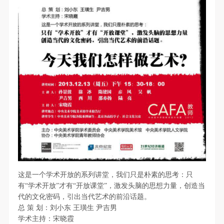
第一条
第一条
第一条
本次活动公平公正、自愿参加与退出、风险与责任自
本次活动公平公正、自愿参加与退出、风险与责任自
本次活动公平公正、自愿参加与退出、风险与责任自
负的原则。但活动有风险，参加者应有必要的风险意
负的原则。但活动有风险，参加者应有必要的风险意
负的原则。但活动有风险，参加者应有必要的风险意
识。
识。
识。
第二条
第二条
第二条
参加本次活动者必须遵守中华人民共和国的相关法
参加本次活动者必须遵守中华人民共和国的相关法
参加本次活动者必须遵守中华人民共和国的相关法
律、法规，必须遵循道德和社会公德规范，并应该具
律、法规，必须遵循道德和社会公德规范，并应该具
律、法规，必须遵循道德和社会公德规范，并应该具
备以人为本、团结友爱、互相帮助和助人为乐的良好
备以人为本、团结友爱、互相帮助和助人为乐的良好
备以人为本、团结友爱、互相帮助和助人为乐的良好
品质。
品质。
品质。
第三条
第三条
第三条
参加本次活动人员应该是成年人（具有完全民事行为
参加本次活动人员应该是成年人（具有完全民事行为
参加本次活动人员应该是成年人（具有完全民事行为
能力的人，18周岁以上）未成年人必须在成年人的陪
能力的人，18周岁以上）未成年人必须在成年人的陪
能力的人，18周岁以上）未成年人必须在成年人的陪
快捷登录
帐号密码登录
同下参观。
同下参观。
同下参观。
这是一个学术开放的系列讲堂，我们只是朴素的思考：只
第四条
第四条
第四条
有“学术开放”才有“开放课堂”，激发头脑的思想力量，创造当
代的文化密码，引出当代艺术的前沿话题。
参加活动者在此次活动期间的人身安全责任自负。鼓
参加活动者在此次活动期间的人身安全责任自负。鼓
参加活动者在此次活动期间的人身安全责任自负。鼓
发送验证码
手机号码
总
策
划：刘小东
王璜生
尹吉男
励参加者自行购买人身安全保险。活动中一旦出现事
励参加者自行购买人身安全保险。活动中一旦出现事
励参加者自行购买人身安全保险。活动中一旦出现事
手机号码将作为您的登录账号
学术主持：宋晓霞