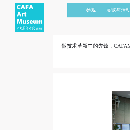
参观
展览与活
当前展览
艺术家&典藏
CAFAM 讲座
会员
展览预告
学术研究
CAFAM 课程
企业赞助
做技术革新中的先锋，CAFA
展览回顾
艺术出版
CAFAM 体验
捐赠
数字美术馆
志愿者
资讯
合作伙伴
举办活动