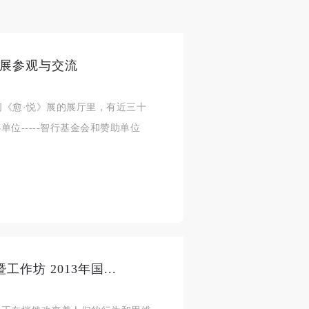
身
身
身
承
承
承
主
主
主
参
参
参
》展参观与交流
空间《愈·悦》展的展厅里，有近三十
及
及
及
位-----智行基金会和赞助单位
美
美
美
任
任
任
据
据
据
济
济
济
作坊 2013年国...
进
进
进