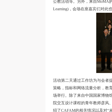
公教活动等。另外，来自MoMA的S
Learning)，会场在座嘉宾们
活动第二天通过工作坊为与会者
策略，指标和网络流量分析，教
场举行。除了来自中国国家博物
院交互设计课程的青年教师彦风、
绍了CAFAM的相关情况以及对“