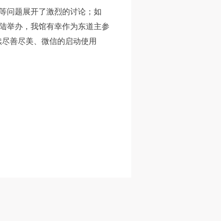
”等问题展开了激烈的讨论；如
”规
”规
”规
大陆举办，我馆有幸作为东道主参
续尽善尽美、微信的启动使用
风
风
风
德
德
德
的
的
的