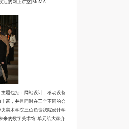
受欢迎的网上讲堂(MoMA
人
人
人
。主题包括：网站设计，移动设备
活
活
活
加丰富，并且同时在三个不同的会
作
作
作
中央美术学院三位负责我院设计学
网
网
网
未来的数字美术馆”单元给大家介
央
央
央
案
案
案