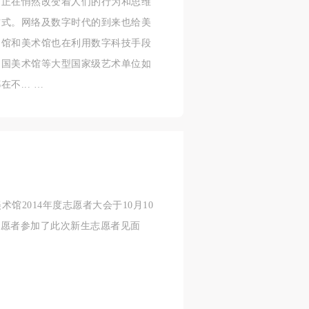
施
施
施
起正在悄然改变着人们的行为和思维
方式。网络及数字时代的到来也给美
活
活
活
物馆和美术馆也在利用数字科技手段
中国美术馆等大型国家级艺术单位如
... …
人
人
人
）>
）>
）>
致
致
致
馆2014年度志愿者大会于10月10
名志愿者参加了此次新生志愿者见面
合本
合本
合本
现代
现代
现代
、
、
、