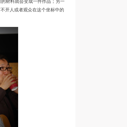
前的材料就会变成一件作品；另一
离不开人或者观众在这个坐标中的
身
身
身
承
承
承
主
主
主
参
参
参
及
及
及
美
美
美
任
任
任
据
据
据
济
济
济