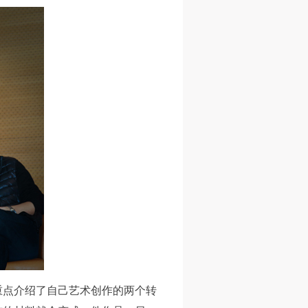
网
网
网
央
央
央
案
案
案
”规
”规
”规
风
风
风
德
德
德
的
的
的
重点介绍了自己艺术创作的两个转