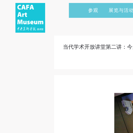
参观
展览与活
当前展览
艺术家&典藏
CAFAM 讲座
会员
展览预告
学术研究
CAFAM 课程
企业赞助
当代学术开放讲堂第二讲：今
展览回顾
艺术出版
CAFAM 体验
捐赠
数字美术馆
志愿者
资讯
合作伙伴
举办活动