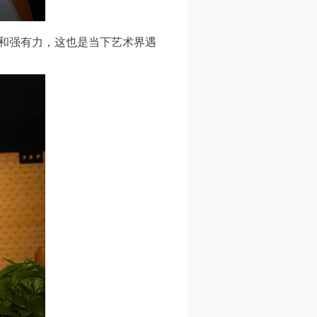
进
进
进
锐和强有力，这也是当下艺术界遇
施
施
施
活
活
活
人
人
人
）>
）>
）>
致
致
致
合本
合本
合本