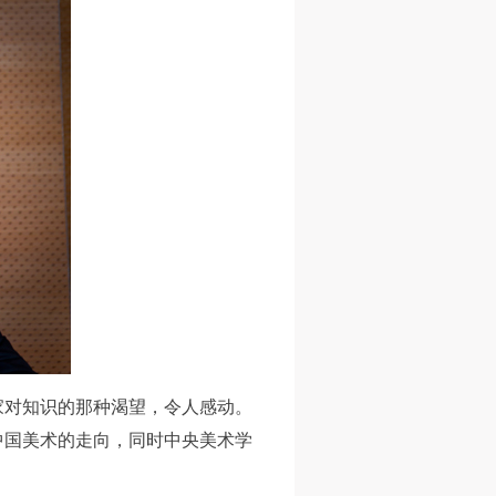
家对知识的那种渴望，令人感动。
人
人
人
中国美术的走向，同时中央美术学
活
活
活
作
作
作