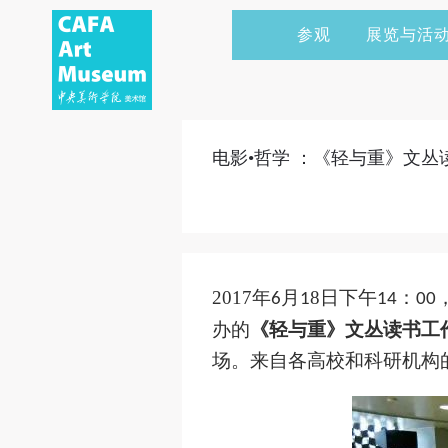
参观
展览与活
当前展览
艺术家&典藏
CAFAM 讲座
会员
展览预告
学术研究
CAFAM 课程
企业赞助
电影•哲学 ：《轻与重》文丛读
展览回顾
艺术出版
CAFAM 体验
捐赠
数字美术馆
志愿者
资讯
合作伙伴
2017
年
月
8
日下午
：
6
1
14
00
举办活动
办的
《轻与重》文丛读书工
场。来自各高校和科研机构