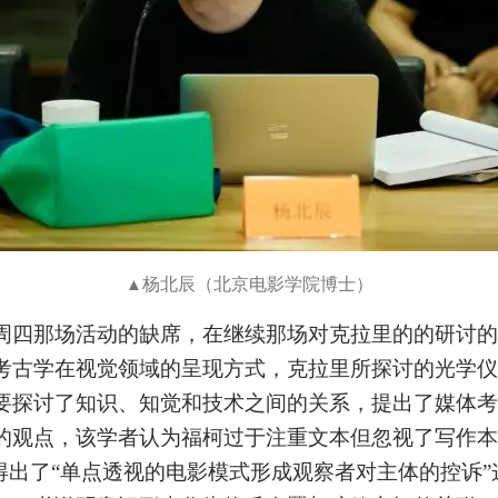
杨北辰
（北京电影学院博士）
▲
周四那场活动的缺席，在继续那场对克拉里的的研讨的
快捷登录
帐号密码登录
考古学在视觉领域的呈现方式，克拉里所探讨的光学仪
中央美术学院美术馆出版授权协议书
中央美术学院美术馆出版授权协议书
中央美术学院美术馆出版授权协议书
要探讨了知识、知觉和技术之间的关系，提出了媒体考
手机号码
发送验证码
本人完全同意《中央美术学院美术馆》（以下简称“CAFAM”），愿意将本
本人完全同意《中央美术学院美术馆》（以下简称“CAFAM”），愿意将本
本人完全同意《中央美术学院美术馆》（以下简称“CAFAM”），愿意将本
的观点，该学者认为福柯过于注重文本但忽视了写作本
参与中央美术学院美术馆公共教育部组织的公益性活动（包括美术馆会员
参与中央美术学院美术馆公共教育部组织的公益性活动（包括美术馆会员
参与中央美术学院美术馆公共教育部组织的公益性活动（包括美术馆会员
手机号码将作为您的登录账号
得出了
“
单点透视的电影模式形成观察者对主体的控诉
”
动）的涉及本人的图像、照片、文字、著作、活动成果（如参与工作坊创
动）的涉及本人的图像、照片、文字、著作、活动成果（如参与工作坊创
动）的涉及本人的图像、照片、文字、著作、活动成果（如参与工作坊创