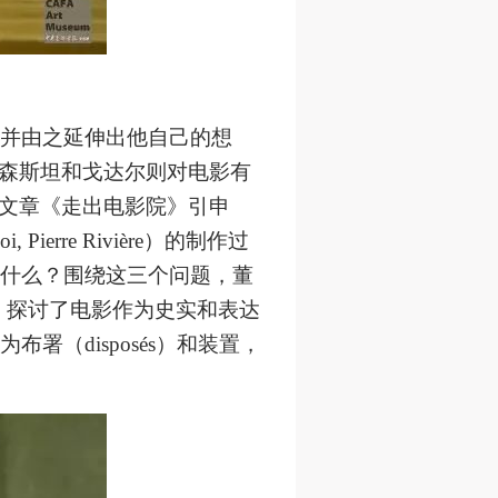
身
身
身
承
承
承
并由之延伸出他自己的想
主
主
主
森斯坦和戈达尔则对电影有
参
参
参
文章《走出电影院》引申
i, Pierre Rivière
）的制作过
什么？围绕这三个问题，董
及
及
及
，探讨了电影作为史实和表达
美
美
美
为布署（
disposés
）和装置，
任
任
任
据
据
据
济
济
济