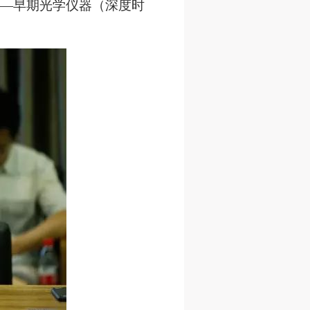
—
早期光学仪器（深度时
网
网
网
央
央
央
案
案
案
”规
”规
”规
风
风
风
德
德
德
的
的
的