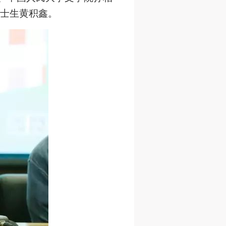
士生黄积鑫。