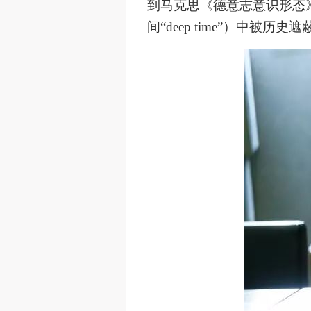
到马克思《德意志意识形态
间
“deep time”
）中被历史遮