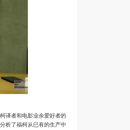
进
进
进
施
施
施
活
活
活
人
人
人
）>
）>
）>
致
致
致
柯译者和电影业余爱好者的
合本
合本
合本
分析了福柯从已有的生产中