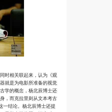
同时相关联起来，认为《观
器就是为电影所准备的视觉
古学的概念，杨北辰博士还
人
人
人
身，而克拉里则从文本考古
活
活
活
这一结论。杨北辰博士还提
作
作
作