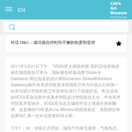
EN
中央美术学院美术馆出版授权协议书
中央美术学院美术馆出版授权协议书
中央美术学院美术馆出版授权协议书
本人完全同意《中央美术学院美术馆》（以下简
本人完全同意《中央美术学院美术馆》（以下简
本人完全同意《中央美术学院美术馆》（以下简
称“CAFAM”），愿意将本人参与中央美术学院美术馆
称“CAFAM”），愿意将本人参与中央美术学院美术馆
称“CAFAM”），愿意将本人参与中央美术学院美术馆
对话 D&G：成功源自对时尚不懈的热爱和坚持
公共教育部组织的公益性活动（包括美术馆会员活
公共教育部组织的公益性活动（包括美术馆会员活
公共教育部组织的公益性活动（包括美术馆会员活
动）的涉及本人的图像、照片、文字、著作、活动成
动）的涉及本人的图像、照片、文字、著作、活动成
动）的涉及本人的图像、照片、文字、著作、活动成
2011年3月21日下午，“VOGUE大师面对面”系列活动首场讲
果（如参与工作坊创作的作品）提交中央美术学院用
果（如参与工作坊创作的作品）提交中央美术学院用
果（如参与工作坊创作的作品）提交中央美术学院用
座在我馆报告厅举办，国际著名时装品牌“Dolce &
作发表、出版。中央美术学院可以以电子、网络及其
作发表、出版。中央美术学院可以以电子、网络及其
作发表、出版。中央美术学院可以以电子、网络及其
Gabbana”两位知名的设计师Domenico Dolce和Stefano
它数字媒体形式公开出版，并同意编入《中国知识资
它数字媒体形式公开出版，并同意编入《中国知识资
它数字媒体形式公开出版，并同意编入《中国知识资
Gabbana将中央美术学院美术馆报告厅作为中国之行的第一
站并与设计学院时装工作室师生进行了现场交流。本次活动
源总库》《中央美术学院资料库》《中央美术学院美
源总库》《中央美术学院资料库》《中央美术学院美
源总库》《中央美术学院资料库》《中央美术学院美
由VOGUE杂志和中央美术学院设计学院联合主办，中央美术
术馆资料库》等相关资料、文献、档案机构和平台，
术馆资料库》等相关资料、文献、档案机构和平台，
术馆资料库》等相关资料、文献、档案机构和平台，
学院美术馆协办，VOGUE杂志主编张宇女士现场主持和翻
在中央美术学院中使用和在互联网上传播，同意按相
在中央美术学院中使用和在互联网上传播，同意按相
在中央美术学院中使用和在互联网上传播，同意按相
译。这是继2010年底Anna Wintour我馆讲座后，美院师生和
业界同仁再一次对话世界时尚大师。
关“章程”规定享受相关权益。
关“章程”规定享受相关权益。
关“章程”规定享受相关权益。
中央美术学院美术馆活动安全免责协议书
中央美术学院美术馆活动安全免责协议书
中央美术学院美术馆活动安全免责协议书
下午1：30，讲座正式开始，报告厅内座无虚席，气氛热烈。