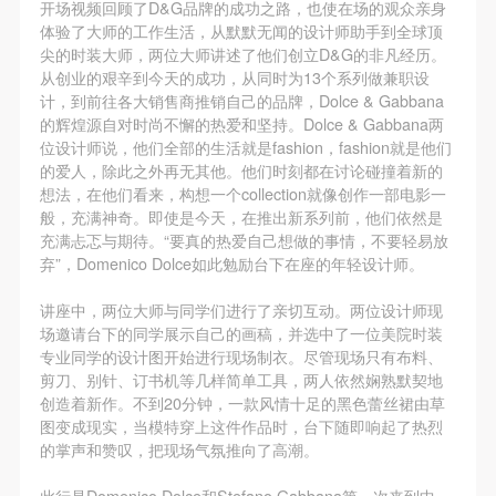
第一条
第一条
第一条
开场视频回顾了D&G品牌的成功之路，也使在场的观众亲身
体验了大师的工作生活，从默默无闻的设计师助手到全球顶
本次活动公平公正、自愿参加与退出、风险与责任自
本次活动公平公正、自愿参加与退出、风险与责任自
本次活动公平公正、自愿参加与退出、风险与责任自
尖的时装大师，两位大师讲述了他们创立D&G的非凡经历。
负的原则。但活动有风险，参加者应有必要的风险意
负的原则。但活动有风险，参加者应有必要的风险意
负的原则。但活动有风险，参加者应有必要的风险意
从创业的艰辛到今天的成功，从同时为13个系列做兼职设
快捷登录
帐号密码登录
识。
识。
识。
计，到前往各大销售商推销自己的品牌，Dolce & Gabbana
的辉煌源自对时尚不懈的热爱和坚持。Dolce & Gabbana两
第二条
第二条
第二条
位设计师说，他们全部的生活就是fashion，fashion就是他们
参加本次活动者必须遵守中华人民共和国的相关法
参加本次活动者必须遵守中华人民共和国的相关法
参加本次活动者必须遵守中华人民共和国的相关法
的爱人，除此之外再无其他。他们时刻都在讨论碰撞着新的
发送验证码
律、法规，必须遵循道德和社会公德规范，并应该具
律、法规，必须遵循道德和社会公德规范，并应该具
律、法规，必须遵循道德和社会公德规范，并应该具
想法，在他们看来，构想一个collection就像创作一部电影一
手机号码
手机号码将作为您的登录账号
般，充满神奇。即使是今天，在推出新系列前，他们依然是
备以人为本、团结友爱、互相帮助和助人为乐的良好
备以人为本、团结友爱、互相帮助和助人为乐的良好
备以人为本、团结友爱、互相帮助和助人为乐的良好
充满忐忑与期待。“要真的热爱自己想做的事情，不要轻易放
品质。
品质。
品质。
弃”，Domenico Dolce如此勉励台下在座的年轻设计师。
第三条
第三条
第三条
验证码
讲座中，两位大师与同学们进行了亲切互动。两位设计师现
参加本次活动人员应该是成年人（具有完全民事行为
参加本次活动人员应该是成年人（具有完全民事行为
参加本次活动人员应该是成年人（具有完全民事行为
场邀请台下的同学展示自己的画稿，并选中了一位美院时装
能力的人，18周岁以上）未成年人必须在成年人的陪
能力的人，18周岁以上）未成年人必须在成年人的陪
能力的人，18周岁以上）未成年人必须在成年人的陪
登录
专业同学的设计图开始进行现场制衣。尽管现场只有布料、
同下参观。
同下参观。
同下参观。
剪刀、别针、订书机等几样简单工具，两人依然娴熟默契地
创造着新作。不到20分钟，一款风情十足的黑色蕾丝裙由草
第四条
第四条
第四条
可使用雅昌艺术网会员账户登录
图变成现实，当模特穿上这件作品时，台下随即响起了热烈
参加活动者在此次活动期间的人身安全责任自负。鼓
参加活动者在此次活动期间的人身安全责任自负。鼓
参加活动者在此次活动期间的人身安全责任自负。鼓
的掌声和赞叹，把现场气氛推向了高潮。
励参加者自行购买人身安全保险。活动中一旦出现事
励参加者自行购买人身安全保险。活动中一旦出现事
励参加者自行购买人身安全保险。活动中一旦出现事
此行是Domenico Dolce和Stefano Gabbana第一次来到中