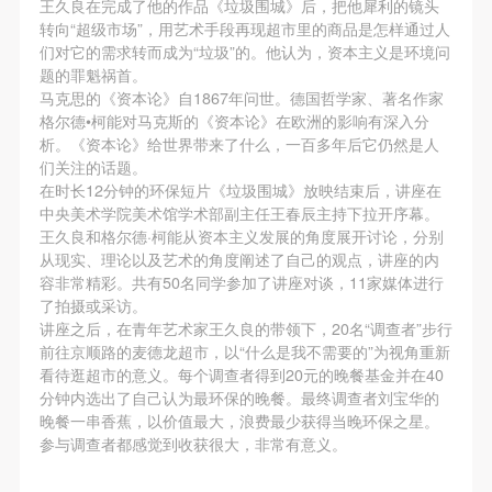
王久良在完成了他的作品《垃圾围城》后，把他犀利的镜头
第一条
第一条
第一条
转向“超级市场”，用艺术手段再现超市里的商品是怎样通过人
本次活动公平公正、自愿参加与退出、风险与责任自
本次活动公平公正、自愿参加与退出、风险与责任自
本次活动公平公正、自愿参加与退出、风险与责任自
们对它的需求转而成为“垃圾”的。他认为，资本主义是环境问
快捷登录
帐号密码登录
负的原则。但活动有风险，参加者应有必要的风险意
负的原则。但活动有风险，参加者应有必要的风险意
负的原则。但活动有风险，参加者应有必要的风险意
题的罪魁祸首。
马克思的《资本论》自1867年问世。德国哲学家、著名作家
识。
识。
识。
格尔德•柯能对马克斯的《资本论》在欧洲的影响有深入分
第二条
第二条
第二条
发送验证码
析。《资本论》给世界带来了什么，一百多年后它仍然是人
手机号码
参加本次活动者必须遵守中华人民共和国的相关法
参加本次活动者必须遵守中华人民共和国的相关法
参加本次活动者必须遵守中华人民共和国的相关法
们关注的话题。
手机号码将作为您的登录账号
在时长12分钟的环保短片《垃圾围城》放映结束后，讲座在
律、法规，必须遵循道德和社会公德规范，并应该具
律、法规，必须遵循道德和社会公德规范，并应该具
律、法规，必须遵循道德和社会公德规范，并应该具
中央美术学院美术馆学术部副主任王春辰主持下拉开序幕。
备以人为本、团结友爱、互相帮助和助人为乐的良好
备以人为本、团结友爱、互相帮助和助人为乐的良好
备以人为本、团结友爱、互相帮助和助人为乐的良好
王久良和格尔德·柯能从资本主义发展的角度展开讨论，分别
品质。
品质。
品质。
从现实、理论以及艺术的角度阐述了自己的观点，讲座的内
验证码
容非常精彩。共有50名同学参加了讲座对谈，11家媒体进行
第三条
第三条
第三条
了拍摄或采访。
参加本次活动人员应该是成年人（具有完全民事行为
参加本次活动人员应该是成年人（具有完全民事行为
参加本次活动人员应该是成年人（具有完全民事行为
登录
讲座之后，在青年艺术家王久良的带领下，20名“调查者”步行
能力的人，18周岁以上）未成年人必须在成年人的陪
能力的人，18周岁以上）未成年人必须在成年人的陪
能力的人，18周岁以上）未成年人必须在成年人的陪
前往京顺路的麦德龙超市，以“什么是我不需要的”为视角重新
可使用雅昌艺术网会员账户登录
看待逛超市的意义。每个调查者得到20元的晚餐基金并在40
同下参观。
同下参观。
同下参观。
分钟内选出了自己认为最环保的晚餐。最终调查者刘宝华的
第四条
第四条
第四条
晚餐一串香蕉，以价值最大，浪费最少获得当晚环保之星。
参加活动者在此次活动期间的人身安全责任自负。鼓
参加活动者在此次活动期间的人身安全责任自负。鼓
参加活动者在此次活动期间的人身安全责任自负。鼓
参与调查者都感觉到收获很大，非常有意义。
励参加者自行购买人身安全保险。活动中一旦出现事
励参加者自行购买人身安全保险。活动中一旦出现事
励参加者自行购买人身安全保险。活动中一旦出现事