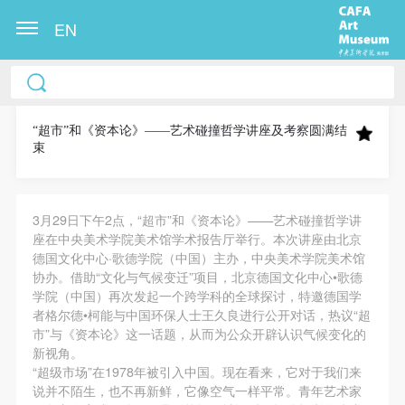
EN
中央美术学院美术馆出版授权协议书
中央美术学院美术馆出版授权协议书
中央美术学院美术馆出版授权协议书
本人完全同意《中央美术学院美术馆》（以下简
本人完全同意《中央美术学院美术馆》（以下简
本人完全同意《中央美术学院美术馆》（以下简
称“CAFAM”），愿意将本人参与中央美术学院美术馆
称“CAFAM”），愿意将本人参与中央美术学院美术馆
称“CAFAM”），愿意将本人参与中央美术学院美术馆
“超市”和《资本论》——艺术碰撞哲学讲座及考察圆满结
束
公共教育部组织的公益性活动（包括美术馆会员活
公共教育部组织的公益性活动（包括美术馆会员活
公共教育部组织的公益性活动（包括美术馆会员活
动）的涉及本人的图像、照片、文字、著作、活动成
动）的涉及本人的图像、照片、文字、著作、活动成
动）的涉及本人的图像、照片、文字、著作、活动成
果（如参与工作坊创作的作品）提交中央美术学院用
果（如参与工作坊创作的作品）提交中央美术学院用
果（如参与工作坊创作的作品）提交中央美术学院用
3月29日下午2点，“超市”和《资本论》——艺术碰撞哲学讲
作发表、出版。中央美术学院可以以电子、网络及其
作发表、出版。中央美术学院可以以电子、网络及其
作发表、出版。中央美术学院可以以电子、网络及其
座在中央美术学院美术馆学术报告厅举行。本次讲座由北京
德国文化中心·歌德学院（中国）主办，中央美术学院美术馆
它数字媒体形式公开出版，并同意编入《中国知识资
它数字媒体形式公开出版，并同意编入《中国知识资
它数字媒体形式公开出版，并同意编入《中国知识资
协办。借助“文化与气候变迁”项目，北京德国文化中心•歌德
源总库》《中央美术学院资料库》《中央美术学院美
源总库》《中央美术学院资料库》《中央美术学院美
源总库》《中央美术学院资料库》《中央美术学院美
学院（中国）再次发起一个跨学科的全球探讨，特邀德国学
术馆资料库》等相关资料、文献、档案机构和平台，
术馆资料库》等相关资料、文献、档案机构和平台，
术馆资料库》等相关资料、文献、档案机构和平台，
者格尔德•柯能与中国环保人士王久良进行公开对话，热议“超
市”与《资本论》这一话题，从而为公众开辟认识气候变化的
在中央美术学院中使用和在互联网上传播，同意按相
在中央美术学院中使用和在互联网上传播，同意按相
在中央美术学院中使用和在互联网上传播，同意按相
新视角。
关“章程”规定享受相关权益。
关“章程”规定享受相关权益。
关“章程”规定享受相关权益。
“超级市场”在1978年被引入中国。现在看来，它对于我们来
中央美术学院美术馆活动安全免责协议书
中央美术学院美术馆活动安全免责协议书
中央美术学院美术馆活动安全免责协议书
说并不陌生，也不再新鲜，它像空气一样平常。青年艺术家