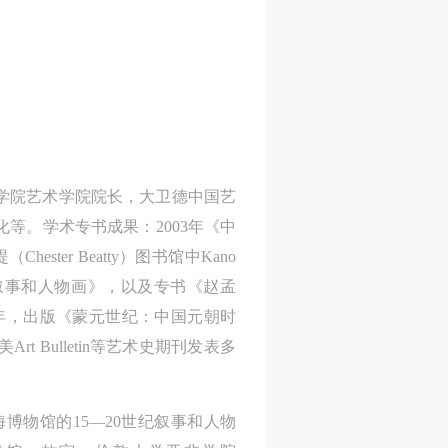
风
风
风
德
德
德
非学院艺术学院院长，大卫德中国艺
的
的
的
等。学术专书成果：2003年《中
er Beatty）图书馆中Kano
0世纪叙事和人物画》，以及专书《赵孟
hina》；2014年，出版《蒙元世纪：中国元朝时
》，他在欧美Art Bulletin等艺术史期刊发表多
身
身
身
博物馆的15—20世纪叙事和人物
承
承
承