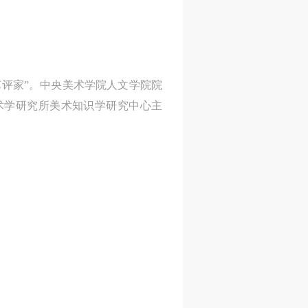
活
活
活
人
人
人
评家”。中央美术学院人文学院院
）>
）>
）>
术学研究所美术知识学研究中心主
致
致
致
合本
合本
合本
现代
现代
现代
、
、
、