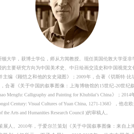
定享受相关权益。
定享受相关权益。
定享受相关权益。
中央美术学院美术馆活动安全免责协议书
中央美术学院美术馆活动安全免责协议书
中央美术学院美术馆活动安全免责协议书
第一条
第一条
第一条
本次活动公平公正、自愿参加与退出、风险与责任自负的原则。但活动有
本次活动公平公正、自愿参加与退出、风险与责任自负的原则。但活动有
本次活动公平公正、自愿参加与退出、风险与责任自负的原则。但活动有
险，参加者应有必要的风险意识。
险，参加者应有必要的风险意识。
险，参加者应有必要的风险意识。
第二条
第二条
第二条
参加本次活动者必须遵守中华人民共和国的相关法律、法规，必须遵循道
参加本次活动者必须遵守中华人民共和国的相关法律、法规，必须遵循道
参加本次活动者必须遵守中华人民共和国的相关法律、法规，必须遵循道
林斯顿大学，获博士学位，师从方闻教授。现任英国伦敦大学亚
和社会公德规范，并应该具备以人为本、团结友爱、互相帮助和助人为乐
和社会公德规范，并应该具备以人为本、团结友爱、互相帮助和助人为乐
和社会公德规范，并应该具备以人为本、团结友爱、互相帮助和助人为乐
的主要研究方向为中国美术史、中日绘画交流史和中国视觉文化
良好品质。
良好品质。
良好品质。
《顾恺之和他的女史箴图》；2009年，合著《切斯特·比堤（Chest
第三条
第三条
第三条
画》；2011年，合著《关于中国的叙事图像：上海博物馆的15世纪-2
参加本次活动人员应该是成年人（具有完全民事行为能力的人，18周岁以
参加本次活动人员应该是成年人（具有完全民事行为能力的人，18周岁以
参加本次活动人员应该是成年人（具有完全民事行为能力的人，18周岁以
fu: Calligraphy and Painting for Khubilai’s C
上）未成年人必须在成年人的陪同下参观。
上）未成年人必须在成年人的陪同下参观。
上）未成年人必须在成年人的陪同下参观。
l Century: Visual Cultures of Yuan China, 1271-1368
第四条
第四条
第四条
 Arts and Humanities Research Council )的审稿人。
参加活动者在此次活动期间的人身安全责任自负。鼓励参加者自行购买人
参加活动者在此次活动期间的人身安全责任自负。鼓励参加者自行购买人
参加活动者在此次活动期间的人身安全责任自负。鼓励参加者自行购买人
展人。2010年，于爱尔兰策划《关于中国叙事图像：来自上海
安全保险。活动中一旦出现事故，活动中任何非事故当事人及美术馆将不
安全保险。活动中一旦出现事故，活动中任何非事故当事人及美术馆将不
安全保险。活动中一旦出现事故，活动中任何非事故当事人及美术馆将不