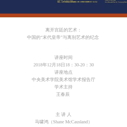
离开宫廷的艺术：
中国的“末代皇帝”与离别艺术的纪念
讲座时间
2018年12月18日18：30-20：30
讲座地点
中央美术学院美术馆学术报告厅
学术主持
王春辰
主 讲 人
马啸鸿（Shane McCausland）