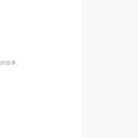
物的故事。
人
人
人
活
活
活
作
作
作
网
网
网
央
央
央
案
案
案
”规
”规
”规