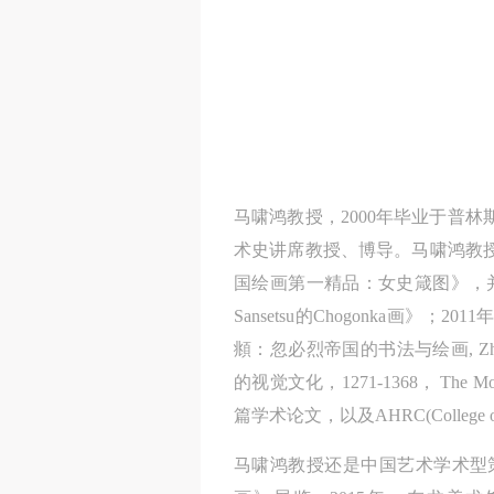
马啸鸿教授，2000年毕业于普
术史讲席教授、博导。马啸鸿教授
国绘画第一精品：女史箴图》，并主编
Sansetsu的Chogonka
頫：忽必烈帝国的书法与绘画, Zhao Meng
的视觉文化，1271-1368， The Mongo
篇学术论文，以及AHRC(College of the
马啸鸿教授还是中国艺术学术型策