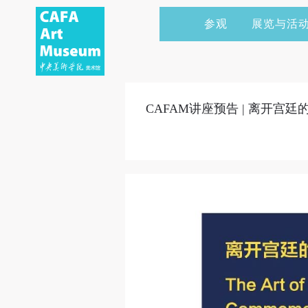
参观
展览与活
当前展览
艺术家&典藏
CAFAM 讲座
会员
展览预告
学术研究
CAFAM 课程
企业赞助
CAFAM讲座预告 | 离开宫
展览回顾
艺术出版
CAFAM 体验
捐赠
数字美术馆
志愿者
资讯
合作伙伴
举办活动