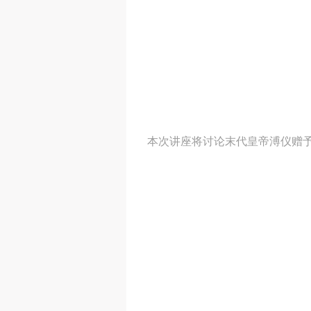
本次讲座将讨论末代皇帝溥仪赠