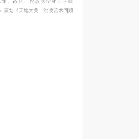
国美术馆、故宫、伦敦大学亚非学院
主
主
主
 Asian Art）策划《天地大美：洪凌艺术回顾
参
参
参
及
及
及
美
美
美
任
任
任
据
据
据
济
济
济
进
进
进
施
施
施