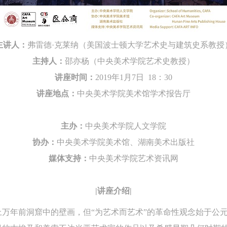
动）的涉及本人的图像、照片、文字、著作、活动成果（如参与工作坊创
动）的涉及本人的图像、照片、文字、著作、活动成果（如参与工作坊创
动）的涉及本人的图像、照片、文字、著作、活动成果（如参与工作坊创
验证码
的作品）提交中央美术学院用作发表、出版。中央美术学院可以以电子、
的作品）提交中央美术学院用作发表、出版。中央美术学院可以以电子、
的作品）提交中央美术学院用作发表、出版。中央美术学院可以以电子、
主讲人：
络及其它数字媒体形式公开出版，并同意编入《中国知识资源总库》《中
络及其它数字媒体形式公开出版，并同意编入《中国知识资源总库》《中
络及其它数字媒体形式公开出版，并同意编入《中国知识资源总库》《中
弗雷德·克莱纳（美国波士顿大学艺术史与建筑史系教授
美术学院资料库》《中央美术学院美术馆资料库》等相关资料、文献、档
美术学院资料库》《中央美术学院美术馆资料库》等相关资料、文献、档
美术学院资料库》《中央美术学院美术馆资料库》等相关资料、文献、档
主持人：
邵亦杨（中央美术学院艺术史教授）
登录
机构和平台，在中央美术学院中使用和在互联网上传播，同意按相关“章程
机构和平台，在中央美术学院中使用和在互联网上传播，同意按相关“章程
机构和平台，在中央美术学院中使用和在互联网上传播，同意按相关“章程
讲座时间：
2019年1月7日 18：30
可使用雅昌艺术网会员账户登录
定享受相关权益。
定享受相关权益。
定享受相关权益。
讲座地点：
中央美术学院美术馆学术报告厅
中央美术学院美术馆活动安全免责协议书
中央美术学院美术馆活动安全免责协议书
中央美术学院美术馆活动安全免责协议书
第一条
第一条
第一条
主办：
中央美术学院人文学院
本次活动公平公正、自愿参加与退出、风险与责任自负的原则。但活动有
本次活动公平公正、自愿参加与退出、风险与责任自负的原则。但活动有
本次活动公平公正、自愿参加与退出、风险与责任自负的原则。但活动有
协办：
中央美术学院美术馆、湖南美术出版社
险，参加者应有必要的风险意识。
险，参加者应有必要的风险意识。
险，参加者应有必要的风险意识。
媒体支持：
中央美术学院艺术资讯网
第二条
第二条
第二条
参加本次活动者必须遵守中华人民共和国的相关法律、法规，必须遵循道
参加本次活动者必须遵守中华人民共和国的相关法律、法规，必须遵循道
参加本次活动者必须遵守中华人民共和国的相关法律、法规，必须遵循道
|讲座介绍|
和社会公德规范，并应该具备以人为本、团结友爱、互相帮助和助人为乐
和社会公德规范，并应该具备以人为本、团结友爱、互相帮助和助人为乐
和社会公德规范，并应该具备以人为本、团结友爱、互相帮助和助人为乐
万年前洞窟中的壁画，但“为艺术而艺术”的革命性观念始于公元
良好品质。
良好品质。
良好品质。
第三条
第三条
第三条