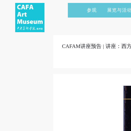
参观
展览与活
当前展览
艺术家&典藏
CAFAM 讲座
会员
展览预告
学术研究
CAFAM 课程
企业赞助
CAFAM讲座预告 | 讲座：
展览回顾
艺术出版
CAFAM 体验
捐赠
数字美术馆
志愿者
资讯
合作伙伴
举办活动