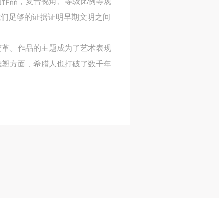
的作品，复合视角、等级比例等观
我们足够的证据证明早期文明之间
变革。作品的主题成为了艺术表现
身
身
身
雕塑方面，希腊人也打破了数千年
承
承
承
。
主
主
主
参
参
参
及
及
及
美
美
美
任
任
任
据
据
据
济
济
济