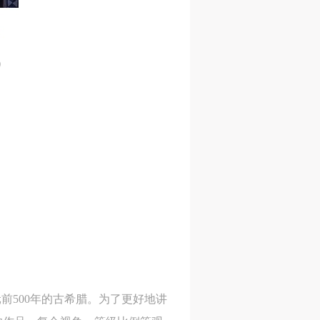
作
作
作
网
网
网
央
央
央
）
案
案
案
”规
”规
”规
风
风
风
德
德
德
的
的
的
前500年的古希腊。为了更好地讲