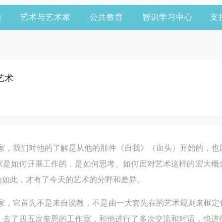
动
艺术与艺术家
公共教育
智识学习中心
支
艺术
术家，我们对他的了解是从他的那件《自我》（血头）开始的，也
家是如何开展工作的，是如何思考、如何面对艺术这样的宏大概
为如此，才有了今天的艺术的分野和差异。
术家，它首先不是来自说教，不是由一大套先在的艺术规则来框定
，去了四五次奎恩的工作室，和他进行了多次交流和对话，也进