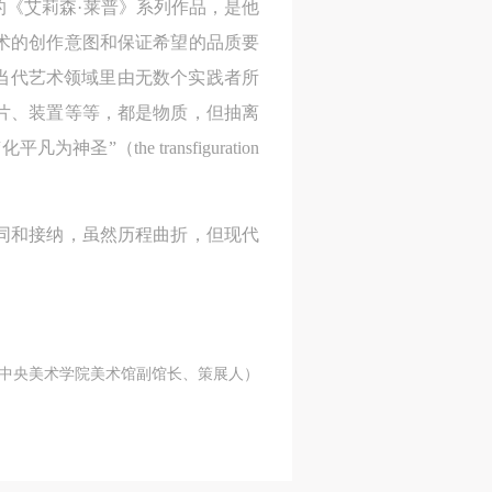
德
德
德
《艾莉森·莱普》系列作品，是他
的
的
的
术的创作意图和保证希望的品质要
在当代艺术领域里由无数个实践者所
片、装置等等，都是物质，但抽离
he transfiguration
身
身
身
同和接纳，虽然历程曲折，但现代
承
承
承
主
主
主
参
参
参
（中央美术学院美术馆副馆长、策展人）
及
及
及
美
美
美