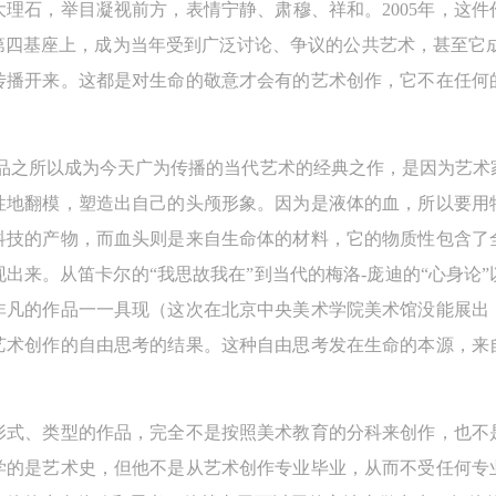
理石，举目凝视前方，表情宁静、肃穆、祥和。2005年，这
中央美术学院美术馆出版授权协议书
中央美术学院美术馆出版授权协议书
中央美术学院美术馆出版授权协议书
四基座上，成为当年受到广泛讨论、争议的公共艺术，甚至它成为
手机号码
发送验证码
本人完全同意《中央美术学院美术馆》（以下简称“CAFAM”），愿意将本
本人完全同意《中央美术学院美术馆》（以下简称“CAFAM”），愿意将本
本人完全同意《中央美术学院美术馆》（以下简称“CAFAM”），愿意将本
传播开来。这都是对生命的敬意才会有的艺术创作，它不在任何
参与中央美术学院美术馆公共教育部组织的公益性活动（包括美术馆会员
参与中央美术学院美术馆公共教育部组织的公益性活动（包括美术馆会员
参与中央美术学院美术馆公共教育部组织的公益性活动（包括美术馆会员
手机号码将作为您的登录账号
动）的涉及本人的图像、照片、文字、著作、活动成果（如参与工作坊创
动）的涉及本人的图像、照片、文字、著作、活动成果（如参与工作坊创
动）的涉及本人的图像、照片、文字、著作、活动成果（如参与工作坊创
验证码
的作品）提交中央美术学院用作发表、出版。中央美术学院可以以电子、
的作品）提交中央美术学院用作发表、出版。中央美术学院可以以电子、
的作品）提交中央美术学院用作发表、出版。中央美术学院可以以电子、
）作品之所以成为今天广为传播的当代艺术的经典之作，是因为艺
络及其它数字媒体形式公开出版，并同意编入《中国知识资源总库》《中
络及其它数字媒体形式公开出版，并同意编入《中国知识资源总库》《中
络及其它数字媒体形式公开出版，并同意编入《中国知识资源总库》《中
性地翻模，塑造出自己的头颅形象。因为是液体的血，所以要用
美术学院资料库》《中央美术学院美术馆资料库》等相关资料、文献、档
美术学院资料库》《中央美术学院美术馆资料库》等相关资料、文献、档
美术学院资料库》《中央美术学院美术馆资料库》等相关资料、文献、档
科技的产物，而血头则是来自生命体的材料，它的物质性包含了
登录
机构和平台，在中央美术学院中使用和在互联网上传播，同意按相关“章程
机构和平台，在中央美术学院中使用和在互联网上传播，同意按相关“章程
机构和平台，在中央美术学院中使用和在互联网上传播，同意按相关“章程
出来。从笛卡尔的“我思故我在”到当代的梅洛-庞迪的“心身论
可使用雅昌艺术网会员账户登录
定享受相关权益。
定享受相关权益。
定享受相关权益。
非凡的作品一一具现（这次在北京中央美术学院美术馆没能展出
中央美术学院美术馆活动安全免责协议书
中央美术学院美术馆活动安全免责协议书
中央美术学院美术馆活动安全免责协议书
艺术创作的自由思考的结果。这种自由思考发在生命的本源，来
第一条
第一条
第一条
本次活动公平公正、自愿参加与退出、风险与责任自负的原则。但活动有
本次活动公平公正、自愿参加与退出、风险与责任自负的原则。但活动有
本次活动公平公正、自愿参加与退出、风险与责任自负的原则。但活动有
险，参加者应有必要的风险意识。
险，参加者应有必要的风险意识。
险，参加者应有必要的风险意识。
形式、类型的作品，完全不是按照美术教育的分科来创作，也不
第二条
第二条
第二条
学的是艺术史，但他不是从艺术创作专业毕业，从而不受任何专