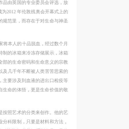
件作品由英国的专业委员会评选，放
2012 年伦敦残奥会开幕式上的
人
人
人
的规范里，而存在于对生命与神圣
活
活
活
作
作
作
网
网
网
术家将本人的十品脱血，经过数个月
央
央
央
特制的冰箱来冷冻存储展示，冰箱
案
案
案
全部的生命密码和生命意义的宗教
”规
”规
”规
”以及几千年不断被人类苦苦思索的
，主要涉及到血液的进出口检疫等
自生命的体悟，更是生命价值的敬
风
风
风
是按照艺术的分类来创作。他的艺
业分科限制，只要是材料和方法，