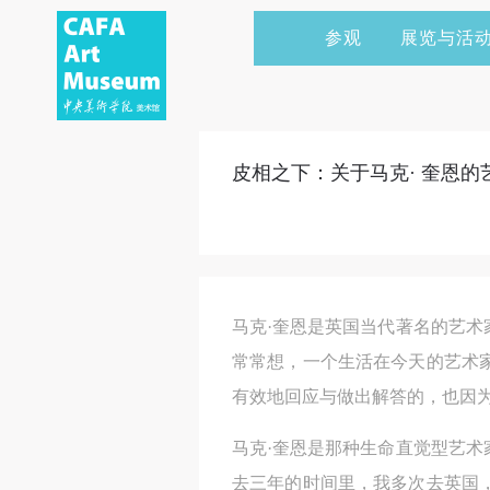
参观
展览与活
当前展览
艺术家&典藏
CAFAM 讲座
会员
展览预告
学术研究
CAFAM 课程
企业赞助
皮相之下：关于马克· 奎恩的
展览回顾
艺术出版
CAFAM 体验
捐赠
数字美术馆
志愿者
资讯
合作伙伴
马克·奎恩是英国当代著名的艺
举办活动
常常想，一个生活在今天的艺术
有效地回应与做出解答的，也因
马克·奎恩是那种生命直觉型艺
去三年的时间里，我多次去英国