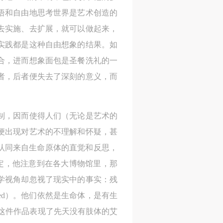
悟和自由地思考世界是艺术创造的
去实施、去扩展，就可以做起来，
实践都是这种自由想象的结果。如
合，进而想象面包是圣餐洗礼的一
者，后者便失去了深刻的意义，而
制，因而使得人们（无论是艺术的
便出现对艺术的不理解和怀疑，甚
认同来自生命原体的直觉和反思，
定，他注意到在各大博物馆里，那
学视角却忽视了现实中的事实：残
bled）。他们依然是生命体，是有生
这件作品表现了先天没有肢体的艾