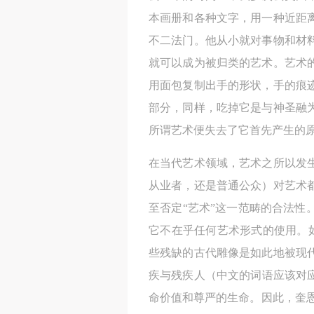
本画册和各种文字，用一种近距
不二法门。他从小就对事物和材
就可以成为被归类的艺术。艺术
用面包复制出手的形状，手的痕
部分，同样，吃掉它是与神圣融
所谓艺术便失去了它首先产生的
在当代艺术领域，艺术之所以发
从业者，还是普通公众）对艺术
至否定“艺术”这一范畴的合法
它不在乎任何艺术形式的使用。
些残缺的古代雕像是如此地被现
疾与残疾人（中文的词语应该对应于英
命价值和尊严的生命。因此，奎