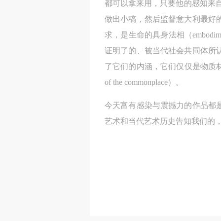
都可以拿来用，只要他的感知来
做出小稿，然后监督意大利最好
求，是生命的具身法相（embo
证明了的、被当代社会共同体所
了它们的内涵，它们仅仅是物质材料，
of the commonplace）。
今天富有感染与震撼力的作品都
艺术和当代艺术历史告知我们的，