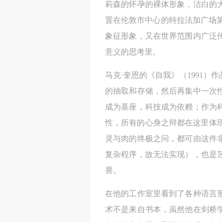
莉森的怀孕的裸体形象，洁白的大
置在伦敦市中心的特拉法加广场第
象征形象，又在世界范围内广泛
意义的思考里。
马克·奎恩的《自我》（1991
的抽取和存储，然后再集中一次
成为基座，科技成为依赖；作为
性，所有的心身之辩都在这里体现
灵与肉的终极之问，都可由这件
复杂程序，故无法实现），也是
畏。
在他的工作室里看到了各种语言
术不是来自书本，虽然他在剑桥