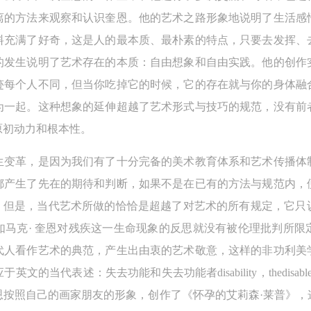
离的方法来观察和认识奎恩。他的艺术之路形象地说明了生活感
料充满了好奇，这是人的最本质、最朴素的特点，只要去发挥、
的发生说明了艺术存在的本质：自由想象和自由实践。他的创作
迹每个人不同，但当你吃掉它的时候，它的存在就与你的身体融
为一起。这种想象的延伸超越了艺术形式与技巧的规范，没有前
原初动力和根本性。
生变革，是因为我们有了十分完备的美术教育体系和艺术传播体
都产生了先在的期待和判断，如果不是在已有的方法与规范内，
性。但是，当代艺术所做的恰恰是超越了对艺术的所有规定，它只
如马克· 奎恩对残疾这一生命现象的反思就没有被伦理批判所限
代人看作艺术的典范，产生出由衷的艺术敬意，这样的非功利美
文的当代表述：失去功能和失去功能者disability，thedisa
恩按照自己的画家朋友的形象，创作了《怀孕的艾莉森·莱普》，
快捷登录
帐号密码登录