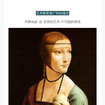
艺术教育推广特别项目
列奥纳多·达·芬奇的艺术:不可能的展览