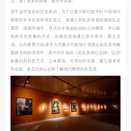
上，做了更多的探索、改变和实践。
基于这些复杂的历史因由，为了凸显20世纪前半叶中国现代
发送验证码
手机号码
雕塑的学术价值和现实意义，策展人刘礼宾带领拍摄团队赴
手机号码将作为您的登录账号
重庆、成都等城市，寻访当年激励抗战的公共雕塑，并以航
拍和全息投像的方式，在展览现场通过原作展示、图文呈
现、公共雕塑3D还原等方式最大可能地引领观众贴近这些雕
验证码
塑诞生时的语境中，其中刘开渠的《无名英雄纪念碑》以3D
登录
影像的高科技方式，立体展现，可谓别开生面，吸引观者更
为全面、多层次的认识和了解现代雕塑的拓荒者。
可使用雅昌艺术网会员账户登录