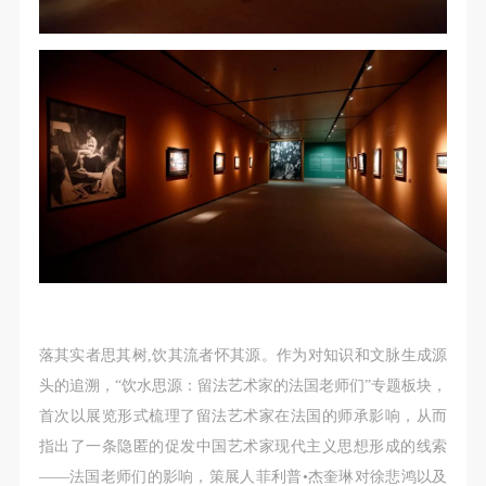
落其实者思其树,饮其流者怀其源。作为对知识和文脉生成源
头的追溯，“饮水思源：留法艺术家的法国老师们”专题板块，
首次以展览形式梳理了留法艺术家在法国的师承影响，从而
指出了一条隐匿的促发中国艺术家现代主义思想形成的线索
——法国老师们的影响，策展人菲利普•杰奎琳对徐悲鸿以及