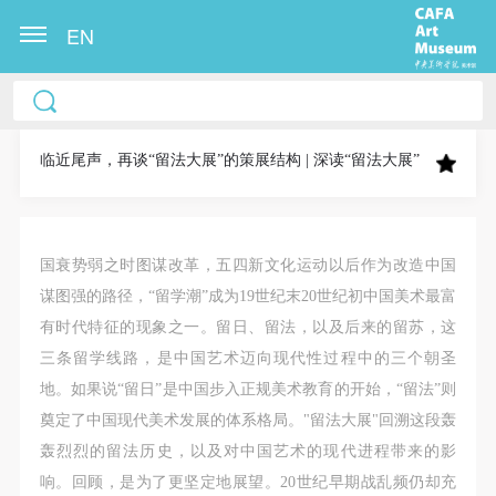
EN
中央美术学院美术馆出版授权协议书
中央美术学院美术馆出版授权协议书
中央美术学院美术馆出版授权协议书
本人完全同意《中央美术学院美术馆》（以下简
本人完全同意《中央美术学院美术馆》（以下简
本人完全同意《中央美术学院美术馆》（以下简
称“CAFAM”），愿意将本人参与中央美术学院美术馆
称“CAFAM”），愿意将本人参与中央美术学院美术馆
称“CAFAM”），愿意将本人参与中央美术学院美术馆
临近尾声，再谈“留法大展”的策展结构 | 深读“留法大展”
公共教育部组织的公益性活动（包括美术馆会员活
公共教育部组织的公益性活动（包括美术馆会员活
公共教育部组织的公益性活动（包括美术馆会员活
动）的涉及本人的图像、照片、文字、著作、活动成
动）的涉及本人的图像、照片、文字、著作、活动成
动）的涉及本人的图像、照片、文字、著作、活动成
果（如参与工作坊创作的作品）提交中央美术学院用
果（如参与工作坊创作的作品）提交中央美术学院用
果（如参与工作坊创作的作品）提交中央美术学院用
国衰势弱之时图谋改革，五四新文化运动以后作为改造中国
作发表、出版。中央美术学院可以以电子、网络及其
作发表、出版。中央美术学院可以以电子、网络及其
作发表、出版。中央美术学院可以以电子、网络及其
谋图强的路径，“留学潮”成为19世纪末20世纪初中国美术最富
它数字媒体形式公开出版，并同意编入《中国知识资
它数字媒体形式公开出版，并同意编入《中国知识资
它数字媒体形式公开出版，并同意编入《中国知识资
有时代特征的现象之一。留日、留法，以及后来的留苏，这
源总库》《中央美术学院资料库》《中央美术学院美
源总库》《中央美术学院资料库》《中央美术学院美
源总库》《中央美术学院资料库》《中央美术学院美
三条留学线路，是中国艺术迈向现代性过程中的三个朝圣
术馆资料库》等相关资料、文献、档案机构和平台，
术馆资料库》等相关资料、文献、档案机构和平台，
术馆资料库》等相关资料、文献、档案机构和平台，
地。如果说“留日”是中国步入正规美术教育的开始，“留法”则
在中央美术学院中使用和在互联网上传播，同意按相
在中央美术学院中使用和在互联网上传播，同意按相
在中央美术学院中使用和在互联网上传播，同意按相
奠定了中国现代美术发展的体系格局。"留法大展"回溯这段轰
关“章程”规定享受相关权益。
关“章程”规定享受相关权益。
关“章程”规定享受相关权益。
轰烈烈的留法历史，以及对中国艺术的现代进程带来的影
中央美术学院美术馆活动安全免责协议书
中央美术学院美术馆活动安全免责协议书
中央美术学院美术馆活动安全免责协议书
响。回顾，是为了更坚定地展望。20世纪早期战乱频仍却充