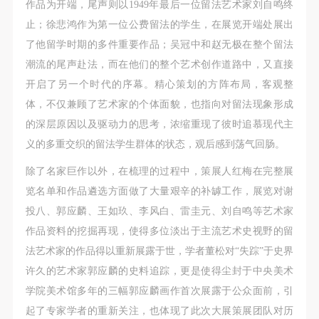
（1）、甲方为本协议中的肖像权人，自愿将自己的
（1）、甲方为本协议中的肖像权人，自愿将自己的
（1）、甲方为本协议中的肖像权人，自愿将自己的
作品为开端，尾声则以1949年最后一位留法艺术家刘自鸣终
肖像权许可乙方作符合本协议约定和法律规定的用
肖像权许可乙方作符合本协议约定和法律规定的用
肖像权许可乙方作符合本协议约定和法律规定的用
止；徐悲鸿作为第一位公费留法的学生，在展览开端处展出
途。
途。
途。
了他留学时期的多件重要作品；吴冠中和赵无极在整个留法
（2）、乙方中央美术学院美术馆是一所具有标志
（2）、乙方中央美术学院美术馆是一所具有标志
（2）、乙方中央美术学院美术馆是一所具有标志
潮流的尾声赴法，而在他们的整个艺术创作道路中，又直接
性、专业性、国际化的现代公共美术馆。中央美术学
性、专业性、国际化的现代公共美术馆。中央美术学
性、专业性、国际化的现代公共美术馆。中央美术学
开启了另一个时代的序幕。精心策划的方阵布局，客观整
院美术馆与时代同行，努力塑造一个开放、自由、学
院美术馆与时代同行，努力塑造一个开放、自由、学
院美术馆与时代同行，努力塑造一个开放、自由、学
体，不仅兼顾了艺术家的个体面貌，也指向对留法现象形成
术的空间氛围，竭诚与各单位、企业、机构、艺术家
术的空间氛围，竭诚与各单位、企业、机构、艺术家
术的空间氛围，竭诚与各单位、企业、机构、艺术家
的深层原因以及驱动力的思考，浓缩重现了彼时追慕现代主
和观众进行良好互动。以学院的学术研究为基础，积
和观众进行良好互动。以学院的学术研究为基础，积
和观众进行良好互动。以学院的学术研究为基础，积
义的多重交织的留法学生群体的状态，观后感到荡气回肠。
极策划国际、国内多视角、多领域的展览、论坛及公
极策划国际、国内多视角、多领域的展览、论坛及公
极策划国际、国内多视角、多领域的展览、论坛及公
除了名家巨作以外，在梳理的过程中，策展人红梅在完整展
共教育活动，为美院师生、中外艺术家以及社会公众
共教育活动，为美院师生、中外艺术家以及社会公众
共教育活动，为美院师生、中外艺术家以及社会公众
览名单和作品遴选方面做了大量艰辛的补罅工作，展览对谢
提供一个交流、学习、展示的平台。作为一家公益性
提供一个交流、学习、展示的平台。作为一家公益性
提供一个交流、学习、展示的平台。作为一家公益性
投八、郭应麟、王如玖、李风白、雷圭元、刘自鸣等艺术家
单位，其开展的公共教育活动以学术性和公益性为
单位，其开展的公共教育活动以学术性和公益性为
单位，其开展的公共教育活动以学术性和公益性为
作品资料的挖掘再现，使得多位淡出于主流艺术史视野的留
主。
主。
主。
法艺术家的作品得以重新展露于世，学者董松对“失踪”于史界
（3）、乙方为甲方拍摄中央美术学院公共教育部所
（3）、乙方为甲方拍摄中央美术学院公共教育部所
（3）、乙方为甲方拍摄中央美术学院公共教育部所
许久的艺术家郭应麟的史料追踪，更是使得尘封于中央美术
有公教活动。
有公教活动。
有公教活动。
学院美术馆多年的三幅郭应麟画作首次展露于公众面前，引
二、拍摄内容、使用形式、使用地域范围
二、拍摄内容、使用形式、使用地域范围
二、拍摄内容、使用形式、使用地域范围
起了专家学者的重新关注，也体现了此次大展策展团队对历