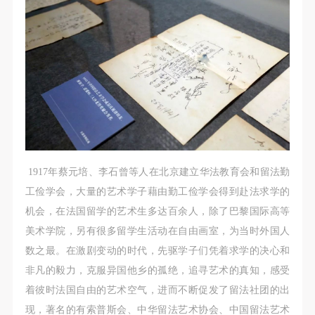
1917年蔡元培、李石曾等人在北京建立华法教育会和留法勤
工俭学会，大量的艺术学子藉由勤工俭学会得到赴法求学的
机会，在法国留学的艺术生多达百余人，除了巴黎国际高等
美术学院，另有很多留学生活动在自由画室，为当时外国人
数之最。在激剧变动的时代，先驱学子们凭着求学的决心和
非凡的毅力，克服异国他乡的孤绝，追寻艺术的真知，感受
着彼时法国自由的艺术空气，进而不断促发了留法社团的出
现，著名的有索普斯会、中华留法艺术协会、中国留法艺术