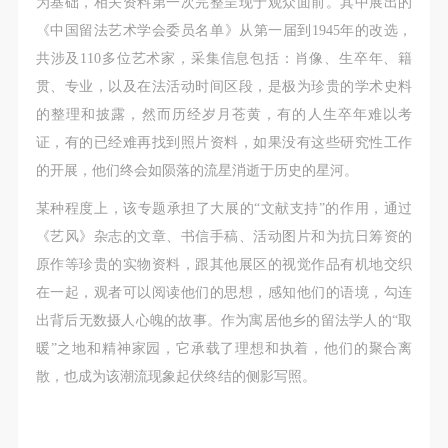
为基础，相关资料第一次完整呈现于观众面前。其中展出的
《中国留法艺术学会委员名单》从第一届到1945年的改选，
共涉及110多位艺术家，采集信息包括：肖像、生卒年、籍
贯、专业，以及在法活动时间区段，是极为珍贵的学术史料
的整理和披露，然而历经岁月苍黄，有的人生卒年难以考
证，有的已经难再找到照片资料，如果没有这些研究性工作
的开展，他们终会如陨落的流星消逝于历史的星河。
某种程度上，该专题承担了大展的“文献支持”的作用，通过
《艺风》杂志的文章、书信手稿、活动图片和为抗日筹资的
原作等珍贵的实物资料，跟其他展区的视觉作品有机地交织
在一起，观者可以阅读他们的思想，感知他们的语境，勾连
出背后无数摄人心魄的故事。作为寓居他乡的留法学人的“取
暖”之地和精神家园，它承载了理想和执着，他们的聚合离
散，也成为该潮流现象起伏终结的侧影写照。