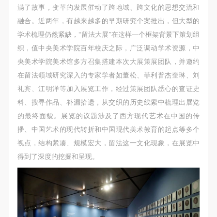
第一条
第一条
第一条
满了故事，变革的发展催动了跨地域、跨文化的思想交流和
本次活动公平公正、自愿参加与退出、风险与责任自
本次活动公平公正、自愿参加与退出、风险与责任自
本次活动公平公正、自愿参加与退出、风险与责任自
融合。近两年，有越来越多的早期研究个案推出，但大型的
负的原则。但活动有风险，参加者应有必要的风险意
负的原则。但活动有风险，参加者应有必要的风险意
负的原则。但活动有风险，参加者应有必要的风险意
学术梳理仍然紧缺，“留法大展”在这样一个框架背景下策划组
识。
识。
识。
织，值中央美术学院百年校庆之际，广泛调动学术资源，中
第二条
第二条
第二条
央美术学院美术馆多方召集搭建本次大展策展团队，并邀约
参加本次活动者必须遵守中华人民共和国的相关法
参加本次活动者必须遵守中华人民共和国的相关法
参加本次活动者必须遵守中华人民共和国的相关法
在留法领域研究深入的专家学者如董松、菲利普杰奎琳、刘
律、法规，必须遵循道德和社会公德规范，并应该具
律、法规，必须遵循道德和社会公德规范，并应该具
律、法规，必须遵循道德和社会公德规范，并应该具
礼宾、江明洋等加入展览工作，经过策展团队悉心的查证史
备以人为本、团结友爱、互相帮助和助人为乐的良好
备以人为本、团结友爱、互相帮助和助人为乐的良好
备以人为本、团结友爱、互相帮助和助人为乐的良好
料、搜寻作品、补漏拾遗，从交织的历史线索中梳理出展览
品质。
品质。
品质。
的最终面貌。展览的议题涉及了西方现代艺术在中国的传
第三条
第三条
第三条
播、中国艺术的现代转折和中国现代美术教育的起点等多个
参加本次活动人员应该是成年人（具有完全民事行为
参加本次活动人员应该是成年人（具有完全民事行为
参加本次活动人员应该是成年人（具有完全民事行为
视点，结构紧凑、规模宏大，留法这一文化现象，在展览中
能力的人，18周岁以上）未成年人必须在成年人的陪
能力的人，18周岁以上）未成年人必须在成年人的陪
能力的人，18周岁以上）未成年人必须在成年人的陪
得到了深度的挖掘和呈现。
同下参观。
同下参观。
同下参观。
第四条
第四条
第四条
参加活动者在此次活动期间的人身安全责任自负。鼓
参加活动者在此次活动期间的人身安全责任自负。鼓
参加活动者在此次活动期间的人身安全责任自负。鼓
励参加者自行购买人身安全保险。活动中一旦出现事
励参加者自行购买人身安全保险。活动中一旦出现事
励参加者自行购买人身安全保险。活动中一旦出现事