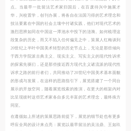
动导师、教师指导下进行，并正确的使用活动中所涉
动导师、教师指导下进行，并正确的使用活动中所涉
动导师、教师指导下进行，并正确的使用活动中所涉
点。当最早一批留法艺术家归国后，在百废待兴中施展才
及到的绘画工具、创作材料及配套设备、设施，若参
及到的绘画工具、创作材料及配套设备、设施，若参
及到的绘画工具、创作材料及配套设备、设施，若参
华，兴校置学，创刊办展，将各自在法国习得的艺术理念和
与者因个人原因在使用相应绘画工具、创作材料及配
与者因个人原因在使用相应绘画工具、创作材料及配
与者因个人原因在使用相应绘画工具、创作材料及配
技法要素在中国的社会土壤中付诸实践，他们对现代艺术的
套设备、设施造成个人受伤、伤害他人及造成相应工
套设备、设施造成个人受伤、伤害他人及造成相应工
套设备、设施造成个人受伤、伤害他人及造成相应工
激烈思辨如同在中国这一潭池水中投下的涟漪。如何梳理这
具、材料、设备或设施的故障或损坏。参与活动者应
具、材料、设备或设施的故障或损坏。参与活动者应
具、材料、设备或设施的故障或损坏。参与活动者应
段复杂的历史，而又不陷入任何偏见之中，策展人红梅谈到
当承当相应的全部责任，并主动赔偿相应的经济损
当承当相应的全部责任，并主动赔偿相应的经济损
当承当相应的全部责任，并主动赔偿相应的经济损
20世纪上半叶中国美术转型的历史节点上，无论是那些倾向
失。活动中任何非事故当事人及美术馆将不承担人身
失。活动中任何非事故当事人及美术馆将不承担人身
失。活动中任何非事故当事人及美术馆将不承担人身
于西方学院派古典主义、现实主义、写实主义的现代性诉求
事故的任何责任。
事故的任何责任。
事故的任何责任。
的探索先驱们，还是那些接近西方现代主义诸流派的现代性
中央美术学院美术馆肖像权许可使用协议
中央美术学院美术馆肖像权许可使用协议
中央美术学院美术馆肖像权许可使用协议
诉求之路的前行者们，共同推动了20世纪中国美术基本面貌
根据《中华人民共和国广告法》、《中华人民共和国
根据《中华人民共和国广告法》、《中华人民共和国
根据《中华人民共和国广告法》、《中华人民共和国
的形成与发展，在这样的思路指引下，展览搭建了一个同台
民法通则》以及 最高人民法院关于贯彻执行 《中华
民法通则》以及 最高人民法院关于贯彻执行 《中华
民法通则》以及 最高人民法院关于贯彻执行 《中华
展示的开放空间，随着展览线索的推演，在更大的框架内对
人民共和国民法通则》若干问题的意见（试行）>的
人民共和国民法通则》若干问题的意见（试行）>的
人民共和国民法通则》若干问题的意见（试行）>的
比呈现彼时这些艺术家各自多元丰富的艺术理念，最终殊方
有关规定，为明确肖像许可方（甲方）和使用方（乙
有关规定，为明确肖像许可方（甲方）和使用方（乙
有关规定，为明确肖像许可方（甲方）和使用方（乙
同至。
方）的权利义务关系，经双方友好协商，甲乙双方就
方）的权利义务关系，经双方友好协商，甲乙双方就
方）的权利义务关系，经双方友好协商，甲乙双方就
带有甲方肖像的作品的使用达成如下一致协议：
带有甲方肖像的作品的使用达成如下一致协议：
带有甲方肖像的作品的使用达成如下一致协议：
在遵循如上所述的策展思路前提下，展览的细节处也有更多
一、 一般约定
一、 一般约定
一、 一般约定
呼应全局的设计来点亮：展览以最早留法的吴法鼎、王如玖