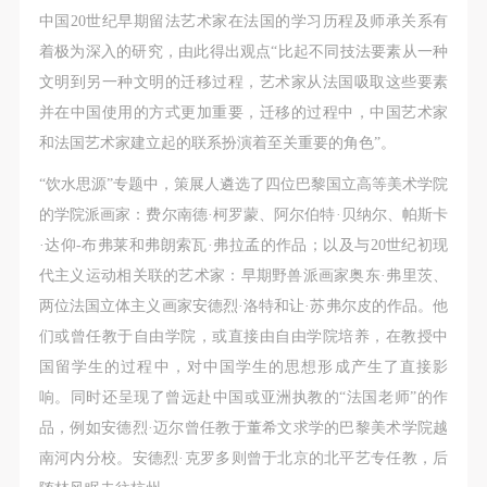
中国20世纪早期留法艺术家在法国的学习历程及师承关系有
着极为深入的研究，由此得出观点“比起不同技法要素从一种
文明到另一种文明的迁移过程，艺术家从法国吸取这些要素
并在中国使用的方式更加重要，迁移的过程中，中国艺术家
和法国艺术家建立起的联系扮演着至关重要的角色”。
“饮水思源”专题中，策展人遴选了四位巴黎国立高等美术学院
的学院派画家：费尔南德·柯罗蒙、阿尔伯特·贝纳尔、帕斯卡
·达仰-布弗莱和弗朗索瓦·弗拉孟的作品；以及与20世纪初现
代主义运动相关联的艺术家：早期野兽派画家奥东·弗里茨、
两位法国立体主义画家安德烈·洛特和让·苏弗尔皮的作品。他
们或曾任教于自由学院，或直接由自由学院培养，在教授中
国留学生的过程中，对中国学生的思想形成产生了直接影
响。同时还呈现了曾远赴中国或亚洲执教的“法国老师”的作
品，例如安德烈·迈尔曾任教于董希文求学的巴黎美术学院越
南河内分校。安德烈·克罗多则曾于北京的北平艺专任教，后