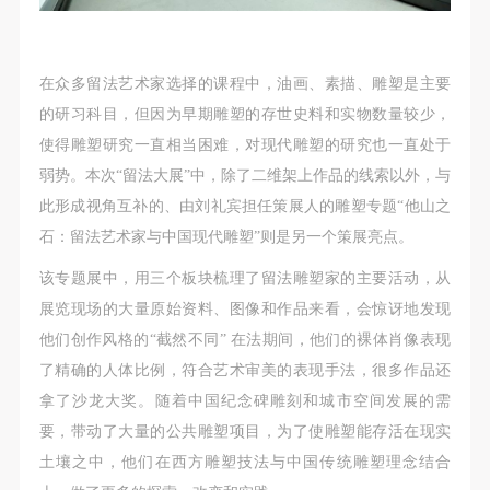
附则
附则
附则
（1）、本协议未尽事宜，经双方友好协商后可作为
（1）、本协议未尽事宜，经双方友好协商后可作为
（1）、本协议未尽事宜，经双方友好协商后可作为
本协议的补充协议，并不得违反相关法律法规规定。
本协议的补充协议，并不得违反相关法律法规规定。
本协议的补充协议，并不得违反相关法律法规规定。
在众多留法艺术家选择的课程中，油画、素描、雕塑是主要
（2）、本协议自甲乙双方签字（盖章）、勾选之日
（2）、本协议自甲乙双方签字（盖章）、勾选之日
（2）、本协议自甲乙双方签字（盖章）、勾选之日
的研习科目，但因为早期雕塑的存世史料和实物数量较少，
起生效。
起生效。
起生效。
使得雕塑研究一直相当困难，对现代雕塑的研究也一直处于
（3）、本协议包括纸质档和电子档，纸质档—式二
（3）、本协议包括纸质档和电子档，纸质档—式二
（3）、本协议包括纸质档和电子档，纸质档—式二
弱势。本次“留法大展”中，除了二维架上作品的线索以外，与
份，甲乙双方各执一份，均具有同等法律效力。
份，甲乙双方各执一份，均具有同等法律效力。
份，甲乙双方各执一份，均具有同等法律效力。
此形成视角互补的、由刘礼宾担任策展人的雕塑专题“他山之
活动参与者意味着接受并承担本协议的全部义务，未
活动参与者意味着接受并承担本协议的全部义务，未
活动参与者意味着接受并承担本协议的全部义务，未
石：留法艺术家与中国现代雕塑”则是另一个策展亮点。
同意者意味着放弃参加此次活动的权利。凡参加这次
同意者意味着放弃参加此次活动的权利。凡参加这次
同意者意味着放弃参加此次活动的权利。凡参加这次
该专题展中，用三个板块梳理了留法雕塑家的主要活动，从
活动前，必须事先与自己的家属沟通，取得家属同
活动前，必须事先与自己的家属沟通，取得家属同
活动前，必须事先与自己的家属沟通，取得家属同
展览现场的大量原始资料、图像和作品来看，会惊讶地发现
意，同时知晓并同意本免责声明。参加者签名/勾选
意，同时知晓并同意本免责声明。参加者签名/勾选
意，同时知晓并同意本免责声明。参加者签名/勾选
他们创作风格的“截然不同” 在法期间，他们的裸体肖像表现
后，视作其家属也已知晓并同意。
后，视作其家属也已知晓并同意。
后，视作其家属也已知晓并同意。
了精确的人体比例，符合艺术审美的表现手法，很多作品还
我已认真阅读上述条款，并且同意。
我已认真阅读上述条款，并且同意。
我已认真阅读上述条款，并且同意。
拿了沙龙大奖。随着中国纪念碑雕刻和城市空间发展的需
要，带动了大量的公共雕塑项目，为了使雕塑能存活在现实
快捷登录
帐号密码登录
土壤之中，他们在西方雕塑技法与中国传统雕塑理念结合