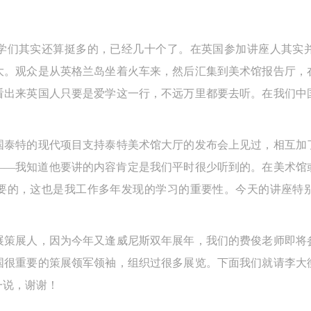
学们其实还算挺多的，已经几十个了。在英国参加讲座人其实
大。观众是从英格兰岛坐着火车来，然后汇集到美术馆报告厅，在
看出来英国人只要是爱学这一行，不远万里都要去听。在我们中
国泰特的现代项目支持泰特美术馆大厅的发布会上见过，相互加
——我知道他要讲的内容肯定是我们平时很少听到的。在美术馆
要的，这也是我工作多年发现的学习的重要性。今天的讲座特
展策展人，因为今年又逢威尼斯双年展年，我们的费俊老师即将
国很重要的策展领军领袖，组织过很多展览。下面我们就请李大
一说，谢谢！