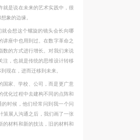
许就是说在未来的艺术实践中，很
进
进
进
和想象的边缘。
施
施
施
们就会想这个螺旋的镜头会长向哪
的讲座中也用到过。在数字革命之
活
活
活
指数的方式进行增长。对我们来说
关注，也就是传统的思维设计转移
移到现在，进而迁移到未来。
人
人
人
的国家、学校、公司，而是更广意
）>
）>
）>
的优化过程中去建构不同的点阵和
致
致
致
通的时候，他们经常问到我一个问
计策展人沟通之后，我们画了一张
新的材料和新的技法，旧的材料和
合本
合本
合本