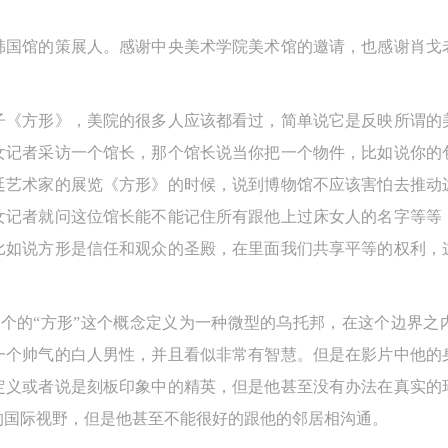
韩国馆的策展人。感谢中央美术学院美术馆的邀请，也感谢肖戈
子《方形》，美院的很多人应该都看过，简单说它是反映所谓的
女记者采访一个馆长，那个馆长说当你把一个物件，比如说你的
廷艺术家的展览《方形》的时候，说到博物馆不应该害怕去推动
女记者就问这位馆长能不能记住所有跟他上过床女人的名字等等
比如说方形是信任和观众的圣殿，在里面我们共享平等的权利，
，他把这个的“方形”这个概念定义为一种微型的乌托邦，在这个边
一个帅气的白人男性，并且看似非常有智慧。但是在影片中他的
定义或者说是刻板印象中的精英，但是他甚至没有办法在真实的
的国际视野，但是他甚至不能很好的跟他的邻居相沟通。