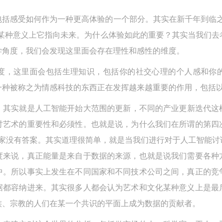
验证码
的作品）提交中央美术学院用作发表、出版。中央美术学院可以以电子、
的作品）提交中央美术学院用作发表、出版。中央美术学院可以以电子、
的作品）提交中央美术学院用作发表、出版。中央美术学院可以以电子、
包括感受如何作为一种更高体验的一个部分。其实在新千年到临之
络及其它数字媒体形式公开出版，并同意编入《中国知识资源总库》《中
络及其它数字媒体形式公开出版，并同意编入《中国知识资源总库》《中
络及其它数字媒体形式公开出版，并同意编入《中国知识资源总库》《中
，某种意义上它指向未来。为什么体验如此的重要？其实当我们
美术学院资料库》《中央美术学院美术馆资料库》等相关资料、文献、档
美术学院资料库》《中央美术学院美术馆资料库》等相关资料、文献、档
美术学院资料库》《中央美术学院美术馆资料库》等相关资料、文献、档
登录
学角度，我们会发现这里面会存在理性和感性的维度。
机构和平台，在中央美术学院中使用和在互联网上传播，同意按相关“章程
机构和平台，在中央美术学院中使用和在互联网上传播，同意按相关“章程
机构和平台，在中央美术学院中使用和在互联网上传播，同意按相关“章程
可使用雅昌艺术网会员账户登录
度，这里面会包括生理知识，包括你的社交心理的个人感和你
定享受相关权益。
定享受相关权益。
定享受相关权益。
中央美术学院美术馆活动安全免责协议书
中央美术学院美术馆活动安全免责协议书
中央美术学院美术馆活动安全免责协议书
一种被称之为情感科技的东西正在发挥越来越重要的作用，包括
第一条
第一条
第一条
其实就是人工智能开始大范围的更新，不同的产业更新迭代这样
本次活动公平公正、自愿参加与退出、风险与责任自负的原则。但活动有
本次活动公平公正、自愿参加与退出、风险与责任自负的原则。但活动有
本次活动公平公正、自愿参加与退出、风险与责任自负的原则。但活动有
讨艺术的重要性和必须性。也就是说，为什么我们在所谓的第四
险，参加者应有必要的风险意识。
险，参加者应有必要的风险意识。
险，参加者应有必要的风险意识。
，大家没有答案。其实道理很简单，就是当我们进行对于人工智能
第二条
第二条
第二条
度来说，真正能量是来自于数据的来源，也就是说我们需要各种
参加本次活动者必须遵守中华人民共和国的相关法律、法规，必须遵循道
参加本次活动者必须遵守中华人民共和国的相关法律、法规，必须遵循道
参加本次活动者必须遵守中华人民共和国的相关法律、法规，必须遵循道
中。所以事实上发生在不同国家和不同技术公司之间，真正的竞
和社会公德规范，并应该具备以人为本、团结友爱、互相帮助和助人为乐
和社会公德规范，并应该具备以人为本、团结友爱、互相帮助和助人为乐
和社会公德规范，并应该具备以人为本、团结友爱、互相帮助和助人为乐
据都容纳进来。其实很多人都会认为艺术和文化某种意义上是最
良好品质。
良好品质。
良好品质。
族、宗教的人们在某一个共识的平面上成为数据的贡献者。
第三条
第三条
第三条
参加本次活动人员应该是成年人（具有完全民事行为能力的人，18周岁以
参加本次活动人员应该是成年人（具有完全民事行为能力的人，18周岁以
参加本次活动人员应该是成年人（具有完全民事行为能力的人，18周岁以