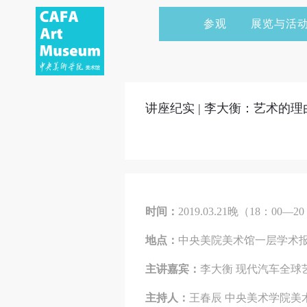
参观
展览与活
当前展览
艺术家&典藏
CAFAM 讲座
会员
展览预告
学术研究
CAFAM 课程
企业赞助
讲座纪实 | 李大衡：艺术的理由（Wh
展览回顾
艺术出版
CAFAM 体验
捐赠
数字美术馆
志愿者
资讯
合作伙伴
时间：
2019.03.21晚（18：00—2
举办活动
地点：
中央美院美术馆一层学术
主讲嘉宾：
李大衡 现代汽车全球艺
主持人：
王春辰 中央美术学院美