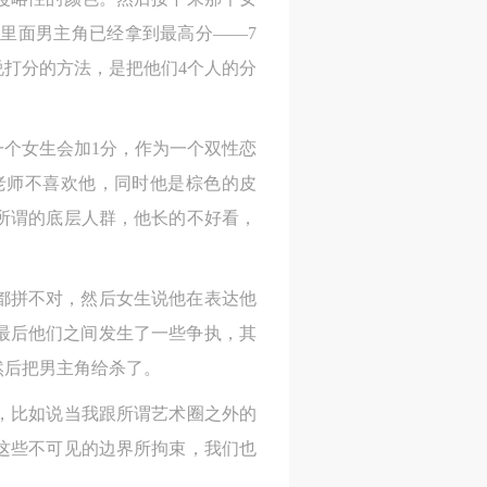
里面男主角已经拿到最高分——7
打分的方法，是把他们4个人的分
个女生会加1分，作为一个双性恋
老师不喜欢他，同时他是棕色的皮
所谓的底层人群，他长的不好看，
词都拼不对，然后女生说他在表达他
最后他们之间发生了一些争执，其
然后把男主角给杀了。
，比如说当我跟所谓艺术圈之外的
人
人
人
这些不可见的边界所拘束，我们也
活
活
活
作
作
作