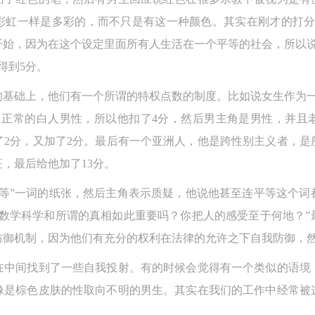
彩虹一样是多彩的，而不只是有这一种颜色。其实在刚才的打分
开始，因为在这个设定里面所有人生活在一个平等的社会，所以说
得到5分。
的基础上，他们有一个所谓的特权点数的制度。比如说女生作为一
向正常的白人男性，所以他扣了4分，然后男主角是男性，并且
了2分，又加了2分。最后有一个亚洲人，他是跨性别主义者，是
，最后给他加了13分。
平等”一词的纸张，然后主角表示质疑，他说他甚至连平等这个
快捷登录
帐号密码登录
为数学科学和所谓的真相如此重要吗？你把人的感受至于何地？”
防御机制，因为他们有充分的权利在法律的允许之下自我防御，
中央美术学院美术馆出版授权协议书
中央美术学院美术馆出版授权协议书
中央美术学院美术馆出版授权协议书
在中间找到了一些自我投射。有的时候会觉得有一个类似的语境
手机号码
发送验证码
本人完全同意《中央美术学院美术馆》（以下简称“CAFAM”），愿意将本
本人完全同意《中央美术学院美术馆》（以下简称“CAFAM”），愿意将本
本人完全同意《中央美术学院美术馆》（以下简称“CAFAM”），愿意将本
像是棕色皮肤的性取向不明的男生。其实在我们的工作中经常被
参与中央美术学院美术馆公共教育部组织的公益性活动（包括美术馆会员
参与中央美术学院美术馆公共教育部组织的公益性活动（包括美术馆会员
参与中央美术学院美术馆公共教育部组织的公益性活动（包括美术馆会员
手机号码将作为您的登录账号
动）的涉及本人的图像、照片、文字、著作、活动成果（如参与工作坊创
动）的涉及本人的图像、照片、文字、著作、活动成果（如参与工作坊创
动）的涉及本人的图像、照片、文字、著作、活动成果（如参与工作坊创