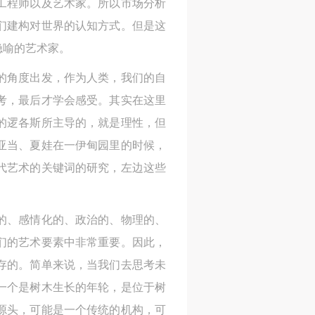
工程师以及艺术家。所以市场分析
们建构对世界的认知方式。但是这
隐喻的艺术家。
身
身
身
的角度出发，作为人类，我们的自
承
承
承
考，最后才学会感受。其实在这里
主
主
主
谓的逻各斯所主导的，就是理性，但
参
参
参
亚当、夏娃在一伊甸园里的时候，
代艺术的关键词的研究，左边这些
及
及
及
美
美
美
的、感情化的、政治的、物理的、
任
任
任
们的艺术要素中非常重要。因此，
据
据
据
存的。简单来说，当我们去思考未
济
济
济
一个是树木生长的年轮，是位于树
源头，可能是一个传统的机构，可