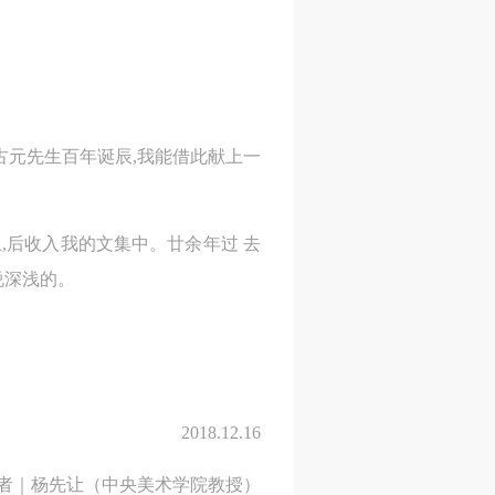
及
及
及
美
美
美
任
任
任
据
据
据
济
济
济
古元先生百年诞辰,我能借此献上一
上,后收入我的文集中。廿余年过 去
进
进
进
说深浅的。
施
施
施
活
活
活
2018.12.16
人
人
人
者｜杨先让（中央美术学院教授）