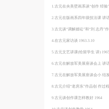
1.古元在央美壁画系谈“创作 经验” 19
2.古元在版画系四年级技法课 讲话 1
3.古元谈“调解婚讼”和“刘 志丹”作品 
4.在古元家访谈 1963.3.10
5.古元文艺讲课(给留学生 讲) 1965.
6.古元在解放军美展座谈会上 讲话 19
7.古元在解放军美展座谈会小 结发言 1
8.古元介绍“老房东”作品创 作过程 19
9.古元谈创作课怎样教好 1964