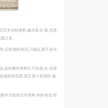
古元艺术历程资料,极丰富全 面,尤其
人
人
人
六篇之多。
活
活
活
作
作
作
为,记录他的讲话,只能认真不会马
网
网
网
央
央
央
案
案
案
,这些教学资料不只珍贵,在 全美
”规
”规
”规
必须加倍负责,我又是个好强性 格,
在教学方面的文字资料,幸好有这 些
风
风
风