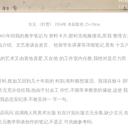
快捷登录
帐号密码登录
古元 《扫雪》 1954年 木刻套色 25×19cm
中央美术学院美术馆出版授权协议书
中央美术学院美术馆出版授权协议书
中央美术学院美术馆出版授权协议书
-1965年间我的教学笔记与 资料卡片,那时无电脑搜讯,而我 整理
手机号码
发送验证码
本人完全同意《中央美术学院美术馆》（以下简称“CAFAM”），愿意将本
本人完全同意《中央美术学院美术馆》（以下简称“CAFAM”），愿意将本
本人完全同意《中央美术学院美术馆》（以下简称“CAFAM”），愿意将本
品介绍、文艺座谈会发言、 给留学生讲课等详细笔记,竟有 十五
参与中央美术学院美术馆公共教育部组织的公益性活动（包括美术馆会员
参与中央美术学院美术馆公共教育部组织的公益性活动（包括美术馆会员
参与中央美术学院美术馆公共教育部组织的公益性活动（包括美术馆会员
手机号码将作为您的登录账号
动）的涉及本人的图像、照片、文字、著作、活动成果（如参与工作坊创
动）的涉及本人的图像、照片、文字、著作、活动成果（如参与工作坊创
动）的涉及本人的图像、照片、文字、著作、活动成果（如参与工作坊创
他的艺术又由衷地喜爱,又在他 的工作室内任教,我绝对是尽力而 
验证码
的作品）提交中央美术学院用作发表、出版。中央美术学院可以以电子、
的作品）提交中央美术学院用作发表、出版。中央美术学院可以以电子、
的作品）提交中央美术学院用作发表、出版。中央美术学院可以以电子、
络及其它数字媒体形式公开出版，并同意编入《中国知识资源总库》《中
络及其它数字媒体形式公开出版，并同意编入《中国知识资源总库》《中
络及其它数字媒体形式公开出版，并同意编入《中国知识资源总库》《中
美术学院资料库》《中央美术学院美术馆资料库》等相关资料、文献、档
美术学院资料库》《中央美术学院美术馆资料库》等相关资料、文献、档
美术学院资料库》《中央美术学院美术馆资料库》等相关资料、文献、档
时,犹如又回到几十年前的 时刻,有时都想落泪。我现在敢斗 胆说
登录
机构和平台，在中央美术学院中使用和在互联网上传播，同意按相关“章程
机构和平台，在中央美术学院中使用和在互联网上传播，同意按相关“章程
机构和平台，在中央美术学院中使用和在互联网上传播，同意按相关“章程
元充分信任我,他由于社会工 作忙,不能常来教室的缘故,这使 我
可使用雅昌艺术网会员账户登录
定享受相关权益。
定享受相关权益。
定享受相关权益。
,我必忠实纪录,不敢丢掉一 字一句。
中央美术学院美术馆活动安全免责协议书
中央美术学院美术馆活动安全免责协议书
中央美术学院美术馆活动安全免责协议书
话讯问,说湖南人民美术出版 社在计划出版古元全集,缺少古元 
第一条
第一条
第一条
元教学和谈创作的笔记,不是正 可供她参考吗:
本次活动公平公正、自愿参加与退出、风险与责任自负的原则。但活动有
本次活动公平公正、自愿参加与退出、风险与责任自负的原则。但活动有
本次活动公平公正、自愿参加与退出、风险与责任自负的原则。但活动有