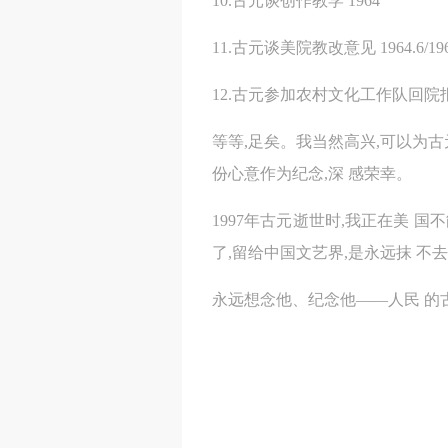
10.古元谈创作教学 1964
11.古元谈美院教改意见 1964.6/1964
12.古元参加农村文化工作队回院报告 
等等,足矣。我当然高兴,可以为
份心意作为纪念,深 感荣幸。
1997年古元逝世时,我正在美 
了,留给中国文艺界,是永远抹 不
永远想念他、纪念他——人民 的