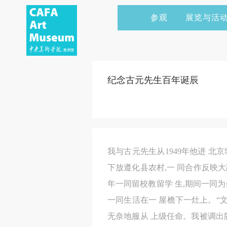
参观
展览与活
当前展览
艺术家&典藏
CAFAM 讲座
会员
展览预告
学术研究
CAFAM 课程
企业赞助
纪念古元先生百年诞辰
展览回顾
艺术出版
CAFAM 体验
捐赠
数字美术馆
志愿者
资讯
合作伙伴
我与古元先生从1949年他进 北
举办活动
下放遵化县农村,一 同合作反映大
年一同留校教留学 生,期间一同为
一同生活在一 屋檐下一灶上。“文
无奈地服从 上级任命。我被调出版