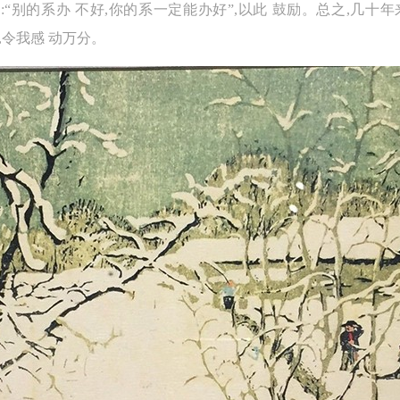
过:“别的系办 不好,你的系一定能办好”,以此 鼓励。总之,几十
,令我感 动万分。