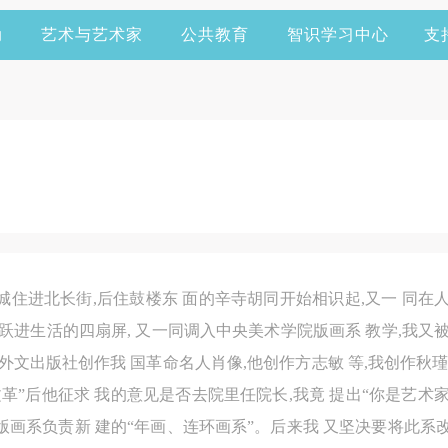
动
艺术与艺术家
公共教育
智识学习中心
支
京城住进北长街,后住鼓楼东 面的辛寺胡同开始相识起,又一 同在人
跃进生活的四扇屏, 又一同调入中央美术学院版画系 教学,我又被他
外文出版社创作我 国革命名人肖像,他创作方志敏 等,我创作秋瑾、
革”后他征求 我的意见是否去院里任院长,我竟 提出“你是艺术家,
画系负责新 建的“年画、连环画系”。后来我 又坚决要将此系改