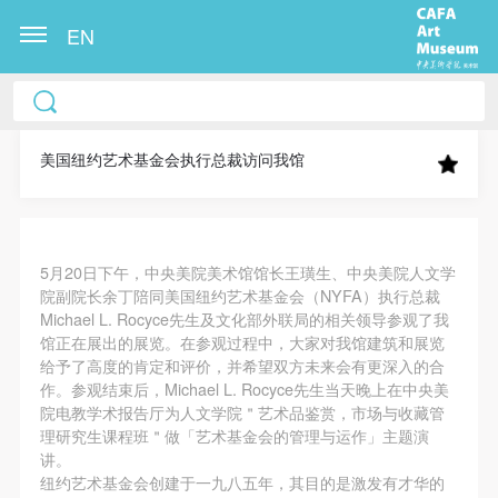
EN
中央美术学院美术馆出版授权协议书
中央美术学院美术馆出版授权协议书
中央美术学院美术馆出版授权协议书
本人完全同意《中央美术学院美术馆》（以下简
本人完全同意《中央美术学院美术馆》（以下简
本人完全同意《中央美术学院美术馆》（以下简
称“CAFAM”），愿意将本人参与中央美术学院美术馆
称“CAFAM”），愿意将本人参与中央美术学院美术馆
称“CAFAM”），愿意将本人参与中央美术学院美术馆
美国纽约艺术基金会执行总裁访问我馆
公共教育部组织的公益性活动（包括美术馆会员活
公共教育部组织的公益性活动（包括美术馆会员活
公共教育部组织的公益性活动（包括美术馆会员活
动）的涉及本人的图像、照片、文字、著作、活动成
动）的涉及本人的图像、照片、文字、著作、活动成
动）的涉及本人的图像、照片、文字、著作、活动成
果（如参与工作坊创作的作品）提交中央美术学院用
果（如参与工作坊创作的作品）提交中央美术学院用
果（如参与工作坊创作的作品）提交中央美术学院用
5月20日下午，中央美院美术馆馆长王璜生、中央美院人文学
作发表、出版。中央美术学院可以以电子、网络及其
作发表、出版。中央美术学院可以以电子、网络及其
作发表、出版。中央美术学院可以以电子、网络及其
院副院长余丁陪同美国纽约艺术基金会（NYFA）执行总裁
它数字媒体形式公开出版，并同意编入《中国知识资
它数字媒体形式公开出版，并同意编入《中国知识资
它数字媒体形式公开出版，并同意编入《中国知识资
Michael L. Rocyce先生及文化部外联局的相关领导参观了我
快捷登录
帐号密码登录
馆正在展出的展览。在参观过程中，大家对我馆建筑和展览
源总库》《中央美术学院资料库》《中央美术学院美
源总库》《中央美术学院资料库》《中央美术学院美
源总库》《中央美术学院资料库》《中央美术学院美
给予了高度的肯定和评价，并希望双方未来会有更深入的合
术馆资料库》等相关资料、文献、档案机构和平台，
术馆资料库》等相关资料、文献、档案机构和平台，
术馆资料库》等相关资料、文献、档案机构和平台，
作。参观结束后，Michael L. Rocyce先生当天晚上在中央美
在中央美术学院中使用和在互联网上传播，同意按相
在中央美术学院中使用和在互联网上传播，同意按相
在中央美术学院中使用和在互联网上传播，同意按相
院电教学术报告厅为人文学院＂艺术品鉴赏，市场与收藏管
发送验证码
理研究生课程班＂做「艺术基金会的管理与运作」主题演
关“章程”规定享受相关权益。
关“章程”规定享受相关权益。
关“章程”规定享受相关权益。
手机号码
讲。
手机号码将作为您的登录账号
中央美术学院美术馆活动安全免责协议书
中央美术学院美术馆活动安全免责协议书
中央美术学院美术馆活动安全免责协议书
纽约艺术基金会创建于一九八五年，其目的是激发有才华的