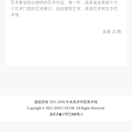
第一条
第一条
第一条
艺术家创造出独特的艺术作品。每一年，该基金会奖励十六
个艺术门类的艺术家们，包括视觉艺术，表演艺术和文学艺
本次活动公平公正、自愿参加与退出、风险与责任自
本次活动公平公正、自愿参加与退出、风险与责任自
本次活动公平公正、自愿参加与退出、风险与责任自
术等。
验证码
负的原则。但活动有风险，参加者应有必要的风险意
负的原则。但活动有风险，参加者应有必要的风险意
负的原则。但活动有风险，参加者应有必要的风险意
识。
识。
识。
登录
袁蕤 文/图
第二条
第二条
第二条
可使用雅昌艺术网会员账户登录
参加本次活动者必须遵守中华人民共和国的相关法
参加本次活动者必须遵守中华人民共和国的相关法
参加本次活动者必须遵守中华人民共和国的相关法
律、法规，必须遵循道德和社会公德规范，并应该具
律、法规，必须遵循道德和社会公德规范，并应该具
律、法规，必须遵循道德和社会公德规范，并应该具
备以人为本、团结友爱、互相帮助和助人为乐的良好
备以人为本、团结友爱、互相帮助和助人为乐的良好
备以人为本、团结友爱、互相帮助和助人为乐的良好
品质。
品质。
品质。
第三条
第三条
第三条
参加本次活动人员应该是成年人（具有完全民事行为
参加本次活动人员应该是成年人（具有完全民事行为
参加本次活动人员应该是成年人（具有完全民事行为
能力的人，18周岁以上）未成年人必须在成年人的陪
能力的人，18周岁以上）未成年人必须在成年人的陪
能力的人，18周岁以上）未成年人必须在成年人的陪
同下参观。
同下参观。
同下参观。
版权所有 2011-2026 中央美术学院美术馆
第四条
第四条
第四条
Copyright © 2011-2026 CAFAM. All Rights Reserved.
京ICP备17072388号-1
参加活动者在此次活动期间的人身安全责任自负。鼓
参加活动者在此次活动期间的人身安全责任自负。鼓
参加活动者在此次活动期间的人身安全责任自负。鼓
励参加者自行购买人身安全保险。活动中一旦出现事
励参加者自行购买人身安全保险。活动中一旦出现事
励参加者自行购买人身安全保险。活动中一旦出现事