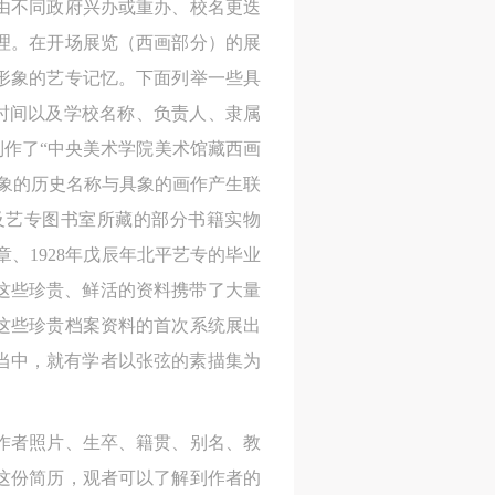
由不同政府兴办或重办、校名更迭
进
进
进
理。在开场展览（西画部分）的展
形象的艺专记忆。下面列举一些具
施
施
施
的时间以及学校名称、负责人、隶属
制作了“中央美术学院美术馆藏西画
活
活
活
象的历史名称与具象的画作产生联
及艺专图书室所藏的部分书籍实物
章、1928年戊辰年北平艺专的毕业
人
人
人
这些珍贵、鲜活的资料携带了大量
）>
）>
）>
这些珍贵档案资料的首次系统展出
当中，就有学者以张弦的素描集为
致
致
致
作者照片、生卒、籍贯、别名、教
合本
合本
合本
这份简历，观者可以了解到作者的