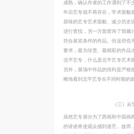
成熟，确认作者的工作遇到了不少困
年后艺专就不再存在，学术面貌发
原味的艺专艺术面貌、减少历史
进行查找，另一方面查询了馆藏1
符合展览条件的作品。但这些也
要求，最为珍贵、最精彩的作品
北平艺专，什么是北平艺专艺术
另外，展场中作品的排列是严格
晰地看到北平艺专在不同时期的
（三）从
虽然艺专展分为了西画和中国画
的讲述将使观众感到迷茫。故而