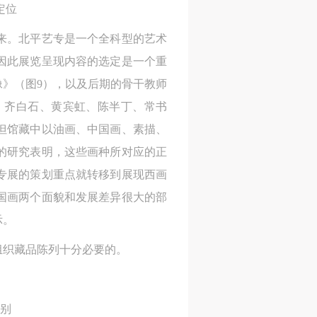
定位
来。北平艺专是一个全科型的艺术
因此展览呈现内容的选定是一个重
》（图9），以及后期的骨干教师
、齐白石、黄宾虹、陈半丁、常书
但馆藏中以油画、中国画、素描、
的研究表明，这些画种所对应的正
专展的策划重点就转移到展现西画
国画两个面貌和发展差异很大的部
示。
组织藏品陈列十分必要的。
人
人
人
活
活
活
别
作
作
作