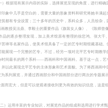
一）根据现有展示内容的实际，选择展览呈现的角度，进行精确
家印象中几乎是空白的，需要大量的形象资料和研究将她丰满起
建筑都有专业设置；三十多年的历史中，系科众多，人员纷杂，
西画教授吴法鼎、李毅士的重要作品《旗装女人像》、《陈师曾像
作品的逐步整理发现，加上美术馆原有整理的徐悲鸿、张大千
李苦禅等名家作品，使美术馆具备了一定的艺专时期馆藏基础。
可能展现一个完整的艺专。不过，经另一项对北平艺专时期教学
办时间最长的两个系科——西画科和中国画科。基于这一点，艺
，并以此展现北平艺专的主体形象和艺术面貌。为了将西画和中
快捷登录
帐号密码登录
定为系列展览，并通过西画部分和中国画部分进行两次的专题展
全面而宏大，但是可以使观者接收到更为有效的知识信息，这是
中央美术学院美术馆出版授权协议书
中央美术学院美术馆出版授权协议书
中央美术学院美术馆出版授权协议书
手机号码
发送验证码
本人完全同意《中央美术学院美术馆》（以下简称“CAFAM”），愿意将本
本人完全同意《中央美术学院美术馆》（以下简称“CAFAM”），愿意将本
本人完全同意《中央美术学院美术馆》（以下简称“CAFAM”），愿意将本
参与中央美术学院美术馆公共教育部组织的公益性活动（包括美术馆会员
参与中央美术学院美术馆公共教育部组织的公益性活动（包括美术馆会员
参与中央美术学院美术馆公共教育部组织的公益性活动（包括美术馆会员
手机号码将作为您的登录账号
二）运用丰富的专业知识，对展览作品的组成和选用进行学术甄
动）的涉及本人的图像、照片、文字、著作、活动成果（如参与工作坊创
动）的涉及本人的图像、照片、文字、著作、活动成果（如参与工作坊创
动）的涉及本人的图像、照片、文字、著作、活动成果（如参与工作坊创