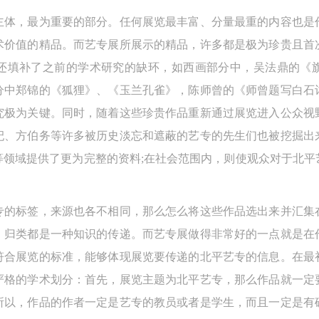
验证码
的作品）提交中央美术学院用作发表、出版。中央美术学院可以以电子、
的作品）提交中央美术学院用作发表、出版。中央美术学院可以以电子、
的作品）提交中央美术学院用作发表、出版。中央美术学院可以以电子、
主体，最为重要的部分。任何展览最丰富、分量最重的内容也是
络及其它数字媒体形式公开出版，并同意编入《中国知识资源总库》《中
络及其它数字媒体形式公开出版，并同意编入《中国知识资源总库》《中
络及其它数字媒体形式公开出版，并同意编入《中国知识资源总库》《中
术价值的精品。而艺专展所展示的精品，许多都是极为珍贵且首
美术学院资料库》《中央美术学院美术馆资料库》等相关资料、文献、档
美术学院资料库》《中央美术学院美术馆资料库》等相关资料、文献、档
美术学院资料库》《中央美术学院美术馆资料库》等相关资料、文献、档
登录
还填补了之前的学术研究的缺环，如西画部分中，吴法鼎的《
机构和平台，在中央美术学院中使用和在互联网上传播，同意按相关“章程
机构和平台，在中央美术学院中使用和在互联网上传播，同意按相关“章程
机构和平台，在中央美术学院中使用和在互联网上传播，同意按相关“章程
分中郑锦的《狐狸》、《玉兰孔雀》，陈师曾的《师曾题写白石
可使用雅昌艺术网会员账户登录
定享受相关权益。
定享受相关权益。
定享受相关权益。
究极为关键。同时，随着这些珍贵作品重新通过展览进入公众视
中央美术学院美术馆活动安全免责协议书
中央美术学院美术馆活动安全免责协议书
中央美术学院美术馆活动安全免责协议书
杞、方伯务等许多被历史淡忘和遮蔽的艺专的先生们也被挖掘出
第一条
第一条
第一条
等领域提供了更为完整的资料;在社会范围内，则使观众对于北平
本次活动公平公正、自愿参加与退出、风险与责任自负的原则。但活动有
本次活动公平公正、自愿参加与退出、风险与责任自负的原则。但活动有
本次活动公平公正、自愿参加与退出、风险与责任自负的原则。但活动有
险，参加者应有必要的风险意识。
险，参加者应有必要的风险意识。
险，参加者应有必要的风险意识。
第二条
第二条
第二条
专的标签，来源也各不相同，那么怎么将这些作品选出来并汇集
参加本次活动者必须遵守中华人民共和国的相关法律、法规，必须遵循道
参加本次活动者必须遵守中华人民共和国的相关法律、法规，必须遵循道
参加本次活动者必须遵守中华人民共和国的相关法律、法规，必须遵循道
，归类都是一种知识的传递。而艺专展做得非常好的一点就是在
和社会公德规范，并应该具备以人为本、团结友爱、互相帮助和助人为乐
和社会公德规范，并应该具备以人为本、团结友爱、互相帮助和助人为乐
和社会公德规范，并应该具备以人为本、团结友爱、互相帮助和助人为乐
符合展览的标准，能够体现展览要传递的北平艺专的信息。在最
良好品质。
良好品质。
良好品质。
严格的学术划分：首先，展览主题为北平艺专，那么作品就一定
第三条
第三条
第三条
所以，作品的作者一定是艺专的教员或者是学生，而且一定是有
参加本次活动人员应该是成年人（具有完全民事行为能力的人，18周岁以
参加本次活动人员应该是成年人（具有完全民事行为能力的人，18周岁以
参加本次活动人员应该是成年人（具有完全民事行为能力的人，18周岁以