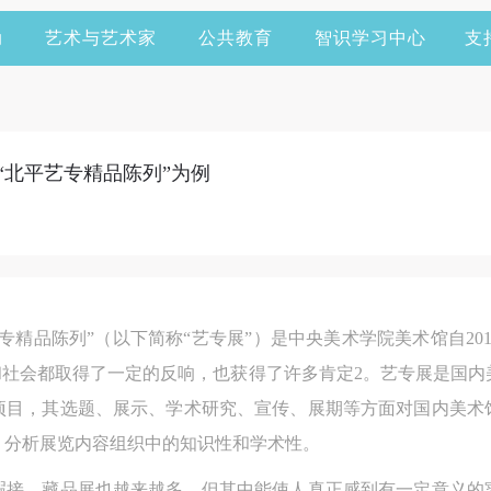
动
艺术与艺术家
公共教育
智识学习中心
支
“北平艺专精品陈列”为例
专精品陈列”（以下简称“艺专展”）是中央美术学院美术馆自20
界和社会都取得了一定的反响，也获得了许多肯定2。艺专展是国
项目，其选题、展示、学术研究、宣传、展期等方面对国内美术
，分析展览内容组织中的知识性和学术性。
暇接，藏品展也越来越多，但其中能使人真正感到有一定意义的