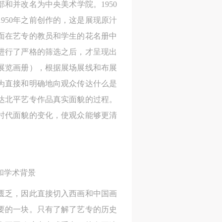
部和并改名为中央美术学院。1950
950年之前创作的，这是展现原汁
面在艺专的教员和学生的花名册中
身
身
身
品进行了严格的筛选之后，才呈现出
承
承
承
展览画册），根据展场展线和布展
主
主
主
为直接和明确地向观众传达什么是
参
参
参
达北平艺专作品真实面貌的过程。
时代面貌的变化，使观众能够更清
及
及
及
美
美
美
任
任
任
和学术背景
据
据
据
济
济
济
匮乏，因此直接切入西画和中国画
要的一块。只有了解了艺专的历史