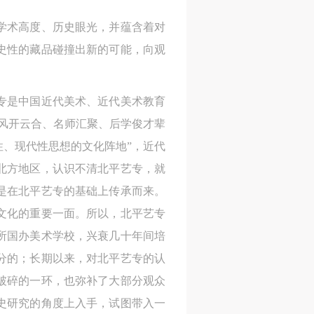
学术高度、历史眼光，并蕴含着对
史性的藏品碰撞出新的可能，向观
专是中国近代美术、近代美术教育
风开云合、名师汇聚、后学俊才辈
、现代性思想的文化阵地”，近代
北方地区，认识不清北平艺专，就
是在北平艺专的基础上传承而来。
文化的重要一面。所以，北平艺专
所国办美术学校，兴衰几十年间培
分的；长期以来，对北平艺专的认
破碎的一环，也弥补了大部分观众
史研究的角度上入手，试图带入一