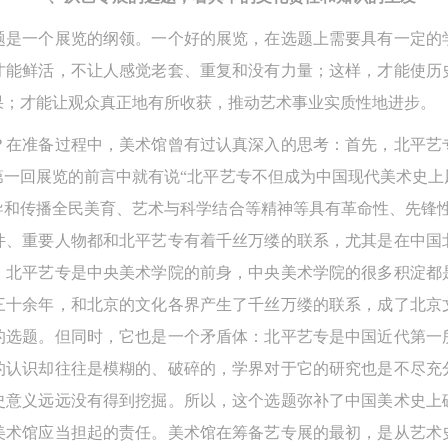
题是一个展览的纲领。一个好的展览，在选题上需要具有一定的
才能鲜活，不让人感觉老套、重复和没有力量；这样，才能使历
果；才能让观众真正地有所收获，推动艺术事业实质性地进步。
？在准备过程中，美术馆曾有过认真深入的思考：首先，北平艺
第一回展览的前言中就有说“北平艺专不但成为中国现代美术史上
导和传播全民美育、艺术与科学结合等精神等具有革命性、先锋性
件、重要人物都和北平艺专有着千丝万缕的联系，尤其是在中国
，北平艺专是中央美术学院的前身，中央美术学院的很多积淀都
三十余年，和北京的文化各界产生了千丝万缕的联系，成了北京
的选题。但同时，它也是一个矛盾体：北平艺专是中国近代第一
的认识却往往是模糊的、破碎的，学界对于它的研究也是不尽充
史意义远远没有得到挖掘。所以，这个选题弥补了中国美术史上
美术馆应当担起的责任。美术馆在筹备艺专展的最初，是从艺术