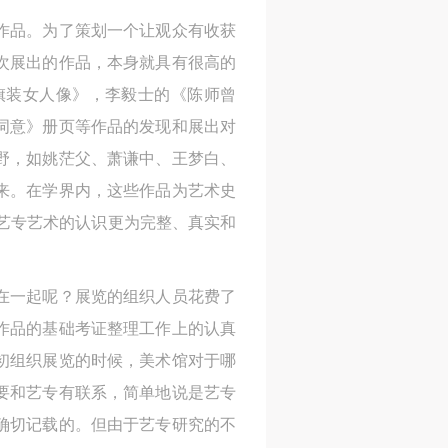
网
网
网
作品。为了策划一个让观众有收获
央
央
央
次展出的作品，本身就具有很高的
案
案
案
旗装女人像》，李毅士的《陈师曾
”规
”规
”规
词意》册页等作品的发现和展出对
野，如姚茫父、萧谦中、王梦白、
来。在学界内，这些作品为艺术史
艺专艺术的认识更为完整、真实和
风
风
风
在一起呢？展览的组织人员花费了
德
德
德
作品的基础考证整理工作上的认真
的
的
的
初组织展览的时候，美术馆对于哪
要和艺专有联系，简单地说是艺专
确切记载的。但由于艺专研究的不