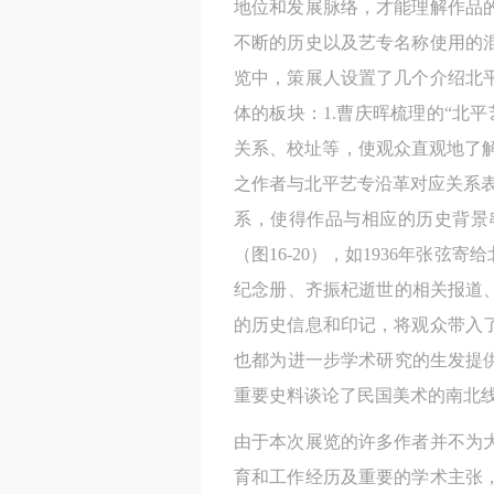
地位和发展脉络，才能理解作品
不断的历史以及艺专名称使用的
览中，策展人设置了几个介绍北
体的板块：1.曹庆晖梳理的“北
关系、校址等，使观众直观地了解
之作者与北平艺专沿革对应关系
系，使得作品与相应的历史背景
（图16-20），如1936年张
纪念册、齐振杞逝世的相关报道
的历史信息和印记，将观众带入
也都为进一步学术研究的生发提
重要史料谈论了民国美术的南北
由于本次展览的许多作者并不为
育和工作经历及重要的学术主张