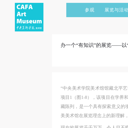
参观
展览与活
当前展览
艺术家&典藏
CAFAM 讲座
会员
展览预告
学术研究
CAFAM 课程
企业赞助
办一个“有知识”的展览——以
展览回顾
艺术出版
CAFAM 体验
捐赠
数字美术馆
志愿者
资讯
合作伙伴
“中央美术学院美术馆馆藏北平艺
举办活动
项目1（图1-8），该项目在学
藏陈列，是一个具有探索意义的
美美术馆在展览理念上的新理解
现在的展览千千万万，令人目不