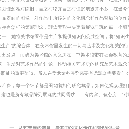
策划理念相对陈旧，言之有物并言之有理的展览并不多。在当今
作品表面的图像，对作品中所传达的文化概念和作品背后的创作
队持有怎样的策展理念，理念无形中决定着展览呈现的每一个细
之一，她将美术馆看作是生产和提供知识的公共空间，将“知识生
识生产’的综合体，在美术馆里发生的一切与艺术及文化相关的行
产为出发点，而成为美术馆的意义所在。”3美术馆带有社会教育
览，生发对艺术作品的讨论、推动相关艺术史的研究及艺术观念
身职能的重要渠道。所以在美术馆办展览需要考虑观众需要看什
步准备，每一个细节都是围绕着如何研究藏品，如何使观众理解作
。这也是所有藏品陈列展览的共同需求——有内容、有态度，“对
一、从艺专展的选题，看其中的文化责任和知识的生发