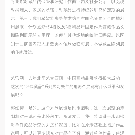
故，活动中任何非事故当事人及美术馆将不承担人身
故，活动中任何非事故当事人及美术馆将不承担人身
故，活动中任何非事故当事人及美术馆将不承担人身
将我馆对藏品的保管和研究工作向业内及社会公示，以兑现
事故的任何责任，但有互相援助的义务。参加活动的
事故的任何责任，但有互相援助的义务。参加活动的
事故的任何责任，但有互相援助的义务。参加活动的
对捐赠人、家属的承诺，对藏品进行持续的研究和定期的展
成员应当积极主动的组织实施救援工作，但对事故本
成员应当积极主动的组织实施救援工作，但对事故本
成员应当积极主动的组织实施救援工作，但对事故本
示。第三，我们希望将央美美术馆的空间充分而又全面地利
身不承担任何法律责任和经济责任。参加本次活动者
身不承担任何法律责任和经济责任。参加本次活动者
身不承担任何法律责任和经济责任。参加本次活动者
用起来，计划逐渐将4楼以及2楼精品厅固定作为馆藏作品长
的人身安全不负有民事及相关连带责任。
的人身安全不负有民事及相关连带责任。
的人身安全不负有民事及相关连带责任。
期陈列展示的专用厅，以便与其他场地的临时展呼应。以区
第五条
第五条
第五条
别于目前国内绝大多数美术馆只做临时展，不做藏品陈列展
参加活动者在此次活动期间应主动遵守美术馆活动秩
参加活动者在此次活动期间应主动遵守美术馆活动秩
参加活动者在此次活动期间应主动遵守美术馆活动秩
的传统做法。
序、维护美术馆场地及展示、展览、馆藏艺术作品及
序、维护美术馆场地及展示、展览、馆藏艺术作品及
序、维护美术馆场地及展示、展览、馆藏艺术作品及
衍生品的安全。活动中一旦因个人原因造成美术馆场
衍生品的安全。活动中一旦因个人原因造成美术馆场
衍生品的安全。活动中一旦因个人原因造成美术馆场
地、空间、艺术品、衍生品等受到不同程度的损失、
地、空间、艺术品、衍生品等受到不同程度的损失、
地、空间、艺术品、衍生品等受到不同程度的损失、
艺讯网：去年北平艺专西画、中国画精品展获得很大成功，
破坏。活动中任何非事故当事人及美术馆将不承担相
破坏。活动中任何非事故当事人及美术馆将不承担相
破坏。活动中任何非事故当事人及美术馆将不承担相
这次的“经典藏品”系列展对去年的那两个展览有什么继承和发
应的责任与损失，应由参与活动者根据相应的法律条
应的责任与损失，应由参与活动者根据相应的法律条
应的责任与损失，应由参与活动者根据相应的法律条
展吗？
文、组织规定进行协商和赔偿。并追究相应的法律责
文、组织规定进行协商和赔偿。并追究相应的法律责
文、组织规定进行协商和赔偿。并追究相应的法律责
郭红梅：是的。这个系列展也是刚刚启动，这一次展览的筹
任和经济责任。
任和经济责任。
任和经济责任。
划相对来说还是比较匆忙。所谓发展，我们希望进一步加强
第六条
第六条
第六条
对单件藏品研究的力度和深度，比如在原来基础上增加作品
参与活动者在参与活动时应当在美术馆工作人员及活
参与活动者在参与活动时应当在美术馆工作人员及活
参与活动者在参与活动时应当在美术馆工作人员及活
说明，可以让更多观众对作品有了解，通过单件作品，使观