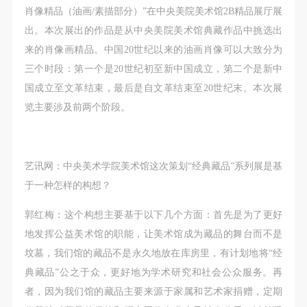
第一条
第一条
第一条
肖像精品（油画/素描部分）”在中央美院美术馆2B精品展厅展
本次活动公平公正、自愿参加与退出、风险与责任自
本次活动公平公正、自愿参加与退出、风险与责任自
本次活动公平公正、自愿参加与退出、风险与责任自
出。本次展出的作品是从中央美院美术馆典藏作品中挑选出
负的原则。但活动有风险，参加者应有必要的风险意
负的原则。但活动有风险，参加者应有必要的风险意
负的原则。但活动有风险，参加者应有必要的风险意
来的肖像画精品。中国20世纪以来的油画肖像可以大致分为
识。
识。
识。
三个时段：第一个是20世纪初至新中国成立，第二个是新中
第二条
第二条
第二条
国成立至文革结束，最后是自文革结束至20世纪末。本次展
参加本次活动者必须遵守中华人民共和国的相关法
参加本次活动者必须遵守中华人民共和国的相关法
参加本次活动者必须遵守中华人民共和国的相关法
览主要涉及前两个阶段。
律、法规，必须遵循道德和社会公德规范，并应该具
律、法规，必须遵循道德和社会公德规范，并应该具
律、法规，必须遵循道德和社会公德规范，并应该具
备以人为本、团结友爱、互相帮助和助人为乐的良好
备以人为本、团结友爱、互相帮助和助人为乐的良好
备以人为本、团结友爱、互相帮助和助人为乐的良好
品质。
品质。
品质。
艺讯网：中央美术学院美术馆这次策划“经典藏品”系列展是基
第三条
第三条
第三条
于一种怎样的构想？
参加本次活动人员应该是成年人（具有完全民事行为
参加本次活动人员应该是成年人（具有完全民事行为
参加本次活动人员应该是成年人（具有完全民事行为
能力的人，18周岁以上）未成年人必须在成年人的陪
能力的人，18周岁以上）未成年人必须在成年人的陪
能力的人，18周岁以上）未成年人必须在成年人的陪
郭红梅：这个构想主要基于以下几个方面：首先是为了更好
同下参观。
同下参观。
同下参观。
地发挥公益美术馆的职能，让美术馆成为藏品的舞台而不是
第四条
第四条
第四条
坟墓，我们馆的藏品不是永久地放在库房里，有计划地将“经
参加活动者在此次活动期间的人身安全责任自负。鼓
参加活动者在此次活动期间的人身安全责任自负。鼓
参加活动者在此次活动期间的人身安全责任自负。鼓
典藏品”公之于众，更好地为学术研究和社会公众服务。再
励参加者自行购买人身安全保险。活动中一旦出现事
励参加者自行购买人身安全保险。活动中一旦出现事
励参加者自行购买人身安全保险。活动中一旦出现事
者，因为我们馆的藏品主要来源于家属和艺术家捐赠，定期