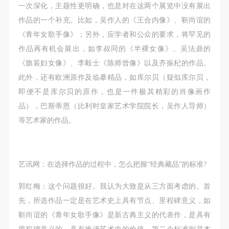
（1）、拍摄内容 乙方拍摄的带有甲方肖像的作品内
（1）、拍摄内容 乙方拍摄的带有甲方肖像的作品内
（1）、拍摄内容 乙方拍摄的带有甲方肖像的作品内
一次深化，主题性更明确，也是对在这两个展览中没有展出
容包括：①中央美术学院美术馆②中央美术学院校园
容包括：①中央美术学院美术馆②中央美术学院校园
容包括：①中央美术学院美术馆②中央美术学院校园
作品的一个补充。比如，吴作人的《王合内像》、靳尚谊的
内○3由中央美术学院公共教育部策划或执行的一切活
内○3由中央美术学院公共教育部策划或执行的一切活
内○3由中央美术学院公共教育部策划或执行的一切活
《青年女歌手像》；另外，应学者和公众的要求，将罕见的
发送验证码
手机号码
动。
动。
动。
作品再有机会展出，如李叔同的《半裸女像》、吴法鼎的
手机号码将作为您的登录账号
（2）、使用形式 用于中央美术学院图书出版、销售
（2）、使用形式 用于中央美术学院图书出版、销售
（2）、使用形式 用于中央美术学院图书出版、销售
《旗装妇女像》、李毅士《陈师曾像》以及齐振杞的作品。
附带光盘及宣传资料。
附带光盘及宣传资料。
附带光盘及宣传资料。
此外，还有欧洲原作及临摹精品，如库尔贝（疑似库尔贝，
（3）、使用地域范围
（3）、使用地域范围
（3）、使用地域范围
即便不是库尔贝的原作，也是一件极其精彩的肖像画作
验证码
适用地域范围包括国内和国外。
适用地域范围包括国内和国外。
适用地域范围包括国内和国外。
品），巴斯蒂恩（比利时皇家艺术学院院长，吴作人导师）
使用肖像的媒介限于不损害甲方肖像权的任何媒介
使用肖像的媒介限于不损害甲方肖像权的任何媒介
使用肖像的媒介限于不损害甲方肖像权的任何媒介
登录
等艺术家的作品。
（如杂志、网络等）。
（如杂志、网络等）。
（如杂志、网络等）。
可使用雅昌艺术网会员账户登录
三、肖像权使用期限
三、肖像权使用期限
三、肖像权使用期限
永久使用。
永久使用。
永久使用。
艺讯网：在选择作品的过程中，怎么把握“经典藏品”的标准?
四、许可使用费用
四、许可使用费用
四、许可使用费用
郭红梅：这个问题很好。我认为大致是从三方面考虑的。首
带有甲方肖像作品的拍摄费用由乙方承担。
带有甲方肖像作品的拍摄费用由乙方承担。
带有甲方肖像作品的拍摄费用由乙方承担。
先，所选作品一定是在艺术史上具有节点、里程碑意义，如
乙方于拍摄完带有甲方肖像的作品无需支付甲方任何
乙方于拍摄完带有甲方肖像的作品无需支付甲方任何
乙方于拍摄完带有甲方肖像的作品无需支付甲方任何
靳尚谊的《青年女歌手像》是新古典主义的代表作，是具有
费用。
费用。
费用。
里程碑意义的，具有推进艺术史的价值。第二个标准则是杰