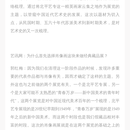
（1）、甲方为本协议中的肖像权人，自愿将自己的
（1）、甲方为本协议中的肖像权人，自愿将自己的
（1）、甲方为本协议中的肖像权人，自愿将自己的
络梳理。通过将北平艺专这一精英画家云集之地作为展览的
肖像权许可乙方作符合本协议约定和法律规定的用
肖像权许可乙方作符合本协议约定和法律规定的用
肖像权许可乙方作符合本协议约定和法律规定的用
主题，以管窥中国近代艺术史的发展。这次以题材为切入
途。
途。
途。
点，从民国时期、五六十年代苏派美术到新时期美术，是对
（2）、乙方中央美术学院美术馆是一所具有标志
（2）、乙方中央美术学院美术馆是一所具有标志
（2）、乙方中央美术学院美术馆是一所具有标志
艺术史的又一次梳理。
性、专业性、国际化的现代公共美术馆。中央美术学
性、专业性、国际化的现代公共美术馆。中央美术学
性、专业性、国际化的现代公共美术馆。中央美术学
院美术馆与时代同行，努力塑造一个开放、自由、学
院美术馆与时代同行，努力塑造一个开放、自由、学
院美术馆与时代同行，努力塑造一个开放、自由、学
术的空间氛围，竭诚与各单位、企业、机构、艺术家
术的空间氛围，竭诚与各单位、企业、机构、艺术家
术的空间氛围，竭诚与各单位、企业、机构、艺术家
艺讯网：为什么首先选择肖像画这块来做经典藏品展？
和观众进行良好互动。以学院的学术研究为基础，积
和观众进行良好互动。以学院的学术研究为基础，积
和观众进行良好互动。以学院的学术研究为基础，积
极策划国际、国内多视角、多领域的展览、论坛及公
极策划国际、国内多视角、多领域的展览、论坛及公
极策划国际、国内多视角、多领域的展览、论坛及公
郭红梅：因为我们在清理这一阶段作品的时候，发现许多重
共教育活动，为美院师生、中外艺术家以及社会公众
共教育活动，为美院师生、中外艺术家以及社会公众
共教育活动，为美院师生、中外艺术家以及社会公众
要的代表作品都与肖像有关，因而才确定了这样的主题。另
提供一个交流、学习、展示的平台。作为一家公益性
提供一个交流、学习、展示的平台。作为一家公益性
提供一个交流、学习、展示的平台。作为一家公益性
外这也与之前做的两个展览有关。一个是北平艺专展，另一
单位，其开展的公共教育活动以学术性和公益性为
单位，其开展的公共教育活动以学术性和公益性为
单位，其开展的公共教育活动以学术性和公益性为
个是大家可能不太熟悉的“青春万岁——新中国美术的青年时
主。
主。
主。
代”，这两个展览是对中国近现代美术百年的一个梳理，北平
（3）、乙方为甲方拍摄中央美术学院公共教育部所
（3）、乙方为甲方拍摄中央美术学院公共教育部所
（3）、乙方为甲方拍摄中央美术学院公共教育部所
艺专展现的是20世纪早期到1949年，“青春万岁”展现的是1949
有公教活动。
有公教活动。
有公教活动。
年之后的新中国美术。而这两个时段也是我们馆藏品相对丰
二、拍摄内容、使用形式、使用地域范围
二、拍摄内容、使用形式、使用地域范围
二、拍摄内容、使用形式、使用地域范围
富的时段。这次的肖像画展就是在这两个展览的基础之上的
快捷登录
帐号密码登录