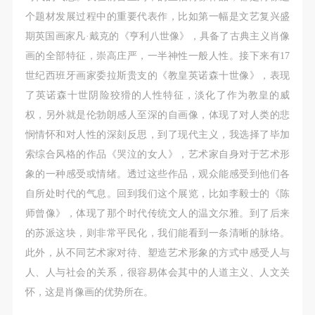
个题材发展过程中的重要代表作，比如第一幅是文艺复兴盛
期英国画家凡·戴克的《亨利八世像》，具备了古典主义肖像
画的全部特征，崇高庄严，一半神性一般人性。接下来有17
世纪西班牙画家委拉斯贵支的《教皇英诺森十世像》，表现
了英诺森十世阴险狡猾的人性特征，淡化了作为教皇的威
权，另外就是伦勃朗感人至深的自画像，体现了对人类的悲
悯情怀和对人性的深刻反思，到了现代主义，我选择了毕加
索综合风格的作品《哭泣的女人》，艺术家自身对于艺术形
象的一种感受或情绪。透过这些作品，观众能感受到他们各
自所处时代的气息。回到我们这个展览，比如李毅士的《陈
师曾像》，体现了那个时代传统文人的温文尔雅。到了后来
的苏派这块，则非常平民化，我们能看到一条清晰的脉络。
此外，从不同艺术家对待、塑造艺术形象的方式中感受人与
人、人与社会的关系，很容易体会其中的人道主义、人文关
怀，这是肖像画的优势所在。