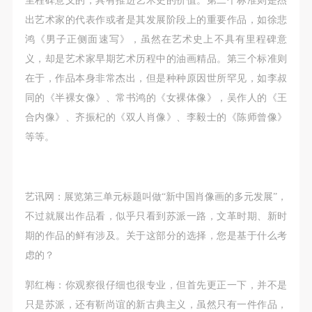
附则
附则
附则
出艺术家的代表作或者是其发展阶段上的重要作品，如徐悲
（1）、本协议未尽事宜，经双方友好协商后可作为
（1）、本协议未尽事宜，经双方友好协商后可作为
（1）、本协议未尽事宜，经双方友好协商后可作为
鸿《男子正侧面速写》，虽然在艺术史上不具有里程碑意
本协议的补充协议，并不得违反相关法律法规规定。
本协议的补充协议，并不得违反相关法律法规规定。
本协议的补充协议，并不得违反相关法律法规规定。
义，却是艺术家早期艺术历程中的油画精品。第三个标准则
（2）、本协议自甲乙双方签字（盖章）、勾选之日
（2）、本协议自甲乙双方签字（盖章）、勾选之日
（2）、本协议自甲乙双方签字（盖章）、勾选之日
在于，作品本身非常杰出，但是种种原因世所罕见，如李叔
起生效。
起生效。
起生效。
同的《半裸女像》、常书鸿的《女裸体像》，吴作人的《王
（3）、本协议包括纸质档和电子档，纸质档—式二
（3）、本协议包括纸质档和电子档，纸质档—式二
（3）、本协议包括纸质档和电子档，纸质档—式二
合内像》、齐振杞的《双人肖像》、李毅士的《陈师曾像》
份，甲乙双方各执一份，均具有同等法律效力。
份，甲乙双方各执一份，均具有同等法律效力。
份，甲乙双方各执一份，均具有同等法律效力。
等等。
活动参与者意味着接受并承担本协议的全部义务，未
活动参与者意味着接受并承担本协议的全部义务，未
活动参与者意味着接受并承担本协议的全部义务，未
同意者意味着放弃参加此次活动的权利。凡参加这次
同意者意味着放弃参加此次活动的权利。凡参加这次
同意者意味着放弃参加此次活动的权利。凡参加这次
活动前，必须事先与自己的家属沟通，取得家属同
活动前，必须事先与自己的家属沟通，取得家属同
活动前，必须事先与自己的家属沟通，取得家属同
艺讯网：展览第三单元标题叫做“新中国肖像画的多元发展”，
意，同时知晓并同意本免责声明。参加者签名/勾选
意，同时知晓并同意本免责声明。参加者签名/勾选
意，同时知晓并同意本免责声明。参加者签名/勾选
不过就展出作品看，似乎只看到苏派一路，文革时期、新时
后，视作其家属也已知晓并同意。
后，视作其家属也已知晓并同意。
后，视作其家属也已知晓并同意。
期的作品的鲜有涉及。关于这部分的选择，您是基于什么考
我已认真阅读上述条款，并且同意。
我已认真阅读上述条款，并且同意。
我已认真阅读上述条款，并且同意。
虑的？
郭红梅：你观察很仔细也很专业，但首先更正一下，并不是
只是苏派，还有靳尚谊的新古典主义，虽然只有一件作品，