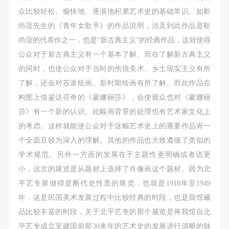
动导师、教师指导下进行，并正确的使用活动中所涉
动导师、教师指导下进行，并正确的使用活动中所涉
动导师、教师指导下进行，并正确的使用活动中所涉
众比较轻松、愉快地、逐渐地积累艺术史的基础常识。如靳
及到的绘画工具、创作材料及配套设备、设施，若参
及到的绘画工具、创作材料及配套设备、设施，若参
及到的绘画工具、创作材料及配套设备、设施，若参
尚谊先生的《青年女歌手》的作品说明，涉及到此作品是靳
与者因个人原因在使用相应绘画工具、创作材料及配
与者因个人原因在使用相应绘画工具、创作材料及配
与者因个人原因在使用相应绘画工具、创作材料及配
尚谊的代表作之一，也是“新古典主义”的经典作品，这就使得
套设备、设施造成个人受伤、伤害他人及造成相应工
套设备、设施造成个人受伤、伤害他人及造成相应工
套设备、设施造成个人受伤、伤害他人及造成相应工
公众对于新古典主义有一个基本了解。而在了解新古典主义
具、材料、设备或设施的故障或损坏。参与活动者应
具、材料、设备或设施的故障或损坏。参与活动者应
具、材料、设备或设施的故障或损坏。参与活动者应
的同时，也使公众对于当时的伤痕美术、乡土现实主义有所
当承当相应的全部责任，并主动赔偿相应的经济损
当承当相应的全部责任，并主动赔偿相应的经济损
当承当相应的全部责任，并主动赔偿相应的经济损
了解，还会对苏派绘画、新时期绘画有所了解。而此作品在
失。活动中任何非事故当事人及美术馆将不承担人身
失。活动中任何非事故当事人及美术馆将不承担人身
失。活动中任何非事故当事人及美术馆将不承担人身
构图上借鉴达芬奇的《蒙娜丽莎》，会使观众也对《蒙娜丽
事故的任何责任。
事故的任何责任。
事故的任何责任。
莎》有一个新的认识。此幅画背景的处理也有艺术家文化上
中央美术学院美术馆肖像权许可使用协议
中央美术学院美术馆肖像权许可使用协议
中央美术学院美术馆肖像权许可使用协议
的考虑。这样就能使公众对于这幅艺术史上的重要作品有一
根据《中华人民共和国广告法》、《中华人民共和国
根据《中华人民共和国广告法》、《中华人民共和国
根据《中华人民共和国广告法》、《中华人民共和国
个全面且较为深入的理解。其他的作品也大致遵循了类似的
民法通则》以及 最高人民法院关于贯彻执行 《中华
民法通则》以及 最高人民法院关于贯彻执行 《中华
民法通则》以及 最高人民法院关于贯彻执行 《中华
学术规范。另外一方面的发展在于主题性更明确或者说更
人民共和国民法通则》若干问题的意见（试行）>的
人民共和国民法通则》若干问题的意见（试行）>的
人民共和国民法通则》若干问题的意见（试行）>的
小，这次的展览是从题材上选择了肖像画这个题材。因为北
有关规定，为明确肖像许可方（甲方）和使用方（乙
有关规定，为明确肖像许可方（甲方）和使用方（乙
有关规定，为明确肖像许可方（甲方）和使用方（乙
平艺专展做得是断代史性质的展览，也就是1918年至1949
方）的权利义务关系，经双方友好协商，甲乙双方就
方）的权利义务关系，经双方友好协商，甲乙双方就
方）的权利义务关系，经双方友好协商，甲乙双方就
年，这是民国美术发展过程中比较经典的时段，也是我馆藏
带有甲方肖像的作品的使用达成如下一致协议：
带有甲方肖像的作品的使用达成如下一致协议：
带有甲方肖像的作品的使用达成如下一致协议：
品比较丰富的时段，关于北平艺专的那个展览是将我馆自北
一、 一般约定
一、 一般约定
一、 一般约定
平艺专成立至建国前那30来年的艺术史的发展进行清晰的脉