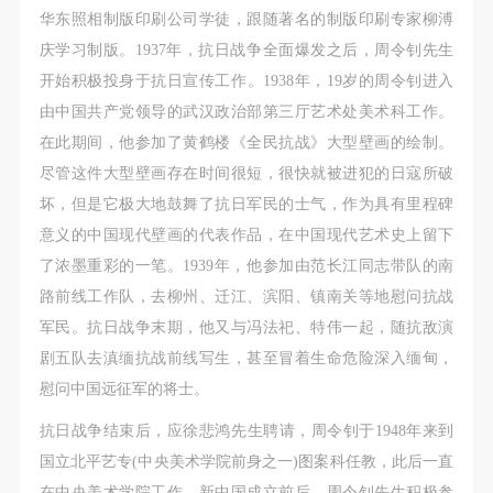
故，活动中任何非事故当事人及美术馆将不承担人身
故，活动中任何非事故当事人及美术馆将不承担人身
故，活动中任何非事故当事人及美术馆将不承担人身
华东照相制版印刷公司学徒，跟随著名的制版印刷专家柳溥
事故的任何责任，但有互相援助的义务。参加活动的
事故的任何责任，但有互相援助的义务。参加活动的
事故的任何责任，但有互相援助的义务。参加活动的
庆学习制版。1937年，抗日战争全面爆发之后，周令钊先生
成员应当积极主动的组织实施救援工作，但对事故本
成员应当积极主动的组织实施救援工作，但对事故本
成员应当积极主动的组织实施救援工作，但对事故本
开始积极投身于抗日宣传工作。1938年，19岁的周令钊进入
身不承担任何法律责任和经济责任。参加本次活动者
身不承担任何法律责任和经济责任。参加本次活动者
身不承担任何法律责任和经济责任。参加本次活动者
由中国共产党领导的武汉政治部第三厅艺术处美术科工作。
的人身安全不负有民事及相关连带责任。
的人身安全不负有民事及相关连带责任。
的人身安全不负有民事及相关连带责任。
在此期间，他参加了黄鹤楼《全民抗战》大型壁画的绘制。
第五条
第五条
第五条
尽管这件大型壁画存在时间很短，很快就被进犯的日寇所破
参加活动者在此次活动期间应主动遵守美术馆活动秩
参加活动者在此次活动期间应主动遵守美术馆活动秩
参加活动者在此次活动期间应主动遵守美术馆活动秩
坏，但是它极大地鼓舞了抗日军民的士气，作为具有里程碑
序、维护美术馆场地及展示、展览、馆藏艺术作品及
序、维护美术馆场地及展示、展览、馆藏艺术作品及
序、维护美术馆场地及展示、展览、馆藏艺术作品及
意义的中国现代壁画的代表作品，在中国现代艺术史上留下
衍生品的安全。活动中一旦因个人原因造成美术馆场
衍生品的安全。活动中一旦因个人原因造成美术馆场
衍生品的安全。活动中一旦因个人原因造成美术馆场
了浓墨重彩的一笔。1939年，他参加由范长江同志带队的南
地、空间、艺术品、衍生品等受到不同程度的损失、
地、空间、艺术品、衍生品等受到不同程度的损失、
地、空间、艺术品、衍生品等受到不同程度的损失、
路前线工作队，去柳州、迁江、滨阳、镇南关等地慰问抗战
破坏。活动中任何非事故当事人及美术馆将不承担相
破坏。活动中任何非事故当事人及美术馆将不承担相
破坏。活动中任何非事故当事人及美术馆将不承担相
军民。抗日战争末期，他又与冯法祀、特伟一起，随抗敌演
应的责任与损失，应由参与活动者根据相应的法律条
应的责任与损失，应由参与活动者根据相应的法律条
应的责任与损失，应由参与活动者根据相应的法律条
剧五队去滇缅抗战前线写生，甚至冒着生命危险深入缅甸，
文、组织规定进行协商和赔偿。并追究相应的法律责
文、组织规定进行协商和赔偿。并追究相应的法律责
文、组织规定进行协商和赔偿。并追究相应的法律责
慰问中国远征军的将士。
任和经济责任。
任和经济责任。
任和经济责任。
抗日战争结束后，应徐悲鸿先生聘请，周令钊于1948年来到
第六条
第六条
第六条
国立北平艺专(中央美术学院前身之一)图案科任教，此后一直
参与活动者在参与活动时应当在美术馆工作人员及活
参与活动者在参与活动时应当在美术馆工作人员及活
参与活动者在参与活动时应当在美术馆工作人员及活
在中央美术学院工作。新中国成立前后，周令钊先生积极参