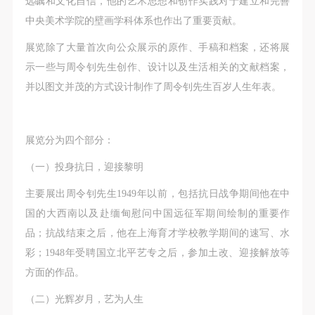
远瞩和文化自信，他的艺术思想和创作实践对于建立和完善
（1）、拍摄内容 乙方拍摄的带有甲方肖像的作品内
（1）、拍摄内容 乙方拍摄的带有甲方肖像的作品内
（1）、拍摄内容 乙方拍摄的带有甲方肖像的作品内
中央美术学院的壁画学科体系也作出了重要贡献。
容包括：①中央美术学院美术馆②中央美术学院校园
容包括：①中央美术学院美术馆②中央美术学院校园
容包括：①中央美术学院美术馆②中央美术学院校园
内○3由中央美术学院公共教育部策划或执行的一切活
内○3由中央美术学院公共教育部策划或执行的一切活
内○3由中央美术学院公共教育部策划或执行的一切活
展览除了大量首次向公众展示的原作、手稿和档案，还将展
动。
动。
动。
示一些与周令钊先生创作、设计以及生活相关的文献档案，
（2）、使用形式 用于中央美术学院图书出版、销售
（2）、使用形式 用于中央美术学院图书出版、销售
（2）、使用形式 用于中央美术学院图书出版、销售
并以图文并茂的方式设计制作了周令钊先生百岁人生年表。
附带光盘及宣传资料。
附带光盘及宣传资料。
附带光盘及宣传资料。
（3）、使用地域范围
（3）、使用地域范围
（3）、使用地域范围
展览分为四个部分：
适用地域范围包括国内和国外。
适用地域范围包括国内和国外。
适用地域范围包括国内和国外。
使用肖像的媒介限于不损害甲方肖像权的任何媒介
使用肖像的媒介限于不损害甲方肖像权的任何媒介
使用肖像的媒介限于不损害甲方肖像权的任何媒介
（一）投身抗日，迎接黎明
（如杂志、网络等）。
（如杂志、网络等）。
（如杂志、网络等）。
主要展出周令钊先生1949年以前，包括抗日战争期间他在中
三、肖像权使用期限
三、肖像权使用期限
三、肖像权使用期限
国的大西南以及赴缅甸慰问中国远征军期间绘制的重要作
永久使用。
永久使用。
永久使用。
品；抗战结束之后，他在上海育才学校教学期间的速写、水
四、许可使用费用
四、许可使用费用
四、许可使用费用
彩；1948年受聘国立北平艺专之后，参加土改、迎接解放等
带有甲方肖像作品的拍摄费用由乙方承担。
带有甲方肖像作品的拍摄费用由乙方承担。
带有甲方肖像作品的拍摄费用由乙方承担。
方面的作品。
乙方于拍摄完带有甲方肖像的作品无需支付甲方任何
乙方于拍摄完带有甲方肖像的作品无需支付甲方任何
乙方于拍摄完带有甲方肖像的作品无需支付甲方任何
费用。
费用。
费用。
（二）光辉岁月，艺为人生