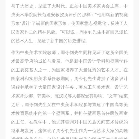
（1）、甲方为本协议中的肖像权人，自愿将自己的
（1）、甲方为本协议中的肖像权人，自愿将自己的
（1）、甲方为本协议中的肖像权人，自愿将自己的
与了大历史，见证了大时代。正如中国美术家协会主席、中
肖像权许可乙方作符合本协议约定和法律规定的用
肖像权许可乙方作符合本协议约定和法律规定的用
肖像权许可乙方作符合本协议约定和法律规定的用
验证码
央美术学院院长范迪安教授所评价的那样：“他用崭新的视觉
途。
途。
途。
形象‘设计’了崭新的国家形象，使国家意志视觉化，反映了人
登录
（2）、乙方中央美术学院美术馆是一所具有标志
（2）、乙方中央美术学院美术馆是一所具有标志
（2）、乙方中央美术学院美术馆是一所具有标志
民当家作主的精神风貌。”可以说，周令钊先生丰富而又漫长
性、专业性、国际化的现代公共美术馆。中央美术学
性、专业性、国际化的现代公共美术馆。中央美术学
性、专业性、国际化的现代公共美术馆。中央美术学
的艺术人生，见证了新中国的历史进程。
可使用雅昌艺术网会员账户登录
院美术馆与时代同行，努力塑造一个开放、自由、学
院美术馆与时代同行，努力塑造一个开放、自由、学
院美术馆与时代同行，努力塑造一个开放、自由、学
作为中央美术学院教师，周令钊先生同样见证了这所全国美
术的空间氛围，竭诚与各单位、企业、机构、艺术家
术的空间氛围，竭诚与各单位、企业、机构、艺术家
术的空间氛围，竭诚与各单位、企业、机构、艺术家
术最高学府的成长与发展。他是新中国设计学科和壁画学科
和观众进行良好互动。以学院的学术研究为基础，积
和观众进行良好互动。以学院的学术研究为基础，积
和观众进行良好互动。以学院的学术研究为基础，积
的主要奠基人之一，为国家培养了大量优秀的艺术人才。在
极策划国际、国内多视角、多领域的展览、论坛及公
极策划国际、国内多视角、多领域的展览、论坛及公
极策划国际、国内多视角、多领域的展览、论坛及公
图案科和实用美术系任教期间，周令钊先生讲授了诸多设计
共教育活动，为美院师生、中外艺术家以及社会公众
共教育活动，为美院师生、中外艺术家以及社会公众
共教育活动，为美院师生、中外艺术家以及社会公众
课程并承担了大量国家设计任务，著名工艺美术家、设计艺
提供一个交流、学习、展示的平台。作为一家公益性
提供一个交流、学习、展示的平台。作为一家公益性
提供一个交流、学习、展示的平台。作为一家公益性
术家常沙娜、韩美林、陈汉民等人都深受其影响。“文革”结束
单位，其开展的公共教育活动以学术性和公益性为
单位，其开展的公共教育活动以学术性和公益性为
单位，其开展的公共教育活动以学术性和公益性为
之后，周令钊先生又在中央美术学院参与筹建了中国高等美
主。
主。
主。
术教育系统中的第一个壁画系，并担任壁画系首任民族画室
（3）、乙方为甲方拍摄中央美术学院公共教育部所
（3）、乙方为甲方拍摄中央美术学院公共教育部所
（3）、乙方为甲方拍摄中央美术学院公共教育部所
的主任。在教学中，他尤其强调对中国民族民间艺术传统的
有公教活动。
有公教活动。
有公教活动。
继承与发扬，这体现了周令钊先生作为一位艺术大家的高瞻
二、拍摄内容、使用形式、使用地域范围
二、拍摄内容、使用形式、使用地域范围
二、拍摄内容、使用形式、使用地域范围