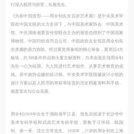
第一条
第一条
第一条
行深入梳理与研究，礼敬先生。
本次活动公平公正、自愿参加与退出、风险与责任自
本次活动公平公正、自愿参加与退出、风险与责任自
本次活动公平公正、自愿参加与退出、风险与责任自
《为新中国造型——周令钊先生百岁艺术展》是中央美术学
负的原则。但活动有风险，参加者应有必要的风险意
负的原则。但活动有风险，参加者应有必要的风险意
负的原则。但活动有风险，参加者应有必要的风险意
院在中国文联的大力支持下，与中国美术家协会、中国美术
识。
识。
识。
馆、中共湖南省委宣传部联合主办的展览也得到了中国国家
第二条
第二条
第二条
博物馆、中国印钞造币总公司、中国政协文史馆及周令钊先
参加本次活动者必须遵守中华人民共和国的相关法
参加本次活动者必须遵守中华人民共和国的相关法
参加本次活动者必须遵守中华人民共和国的相关法
生亲属的鼎力协助。经过展览筹备组的精心筹备，展览以4大
律、法规，必须遵循道德和社会公德规范，并应该具
律、法规，必须遵循道德和社会公德规范，并应该具
律、法规，必须遵循道德和社会公德规范，并应该具
板块，共300多件作品和大量文献资料，力求全面呈现周令钊
备以人为本、团结友爱、互相帮助和助人为乐的良好
备以人为本、团结友爱、互相帮助和助人为乐的良好
备以人为本、团结友爱、互相帮助和助人为乐的良好
先生一心为祖国、为人民进行艺术创作、从事艺术教育的成
品质。
品质。
品质。
就。其中政协会徽的设计稿、中央美术学院国徽设计小组的
第三条
第三条
第三条
设计方案以及人民币的草稿等珍贵的历史档案资料和手稿，
参加本次活动人员应该是成年人（具有完全民事行为
参加本次活动人员应该是成年人（具有完全民事行为
参加本次活动人员应该是成年人（具有完全民事行为
都是首次与公众见面。
能力的人，18周岁以上）未成年人必须在成年人的陪
能力的人，18周岁以上）未成年人必须在成年人的陪
能力的人，18周岁以上）未成年人必须在成年人的陪
同下参观。
同下参观。
同下参观。
第四条
第四条
第四条
周令钊1919年出生于湖南省平江县。曾先后就读于长沙华中
参加活动者在此次活动期间的人身安全责任自负。鼓
参加活动者在此次活动期间的人身安全责任自负。鼓
参加活动者在此次活动期间的人身安全责任自负。鼓
美术专科学校和武昌艺术专科学校，受教于汪仲琼、陈国
励参加者自行购买人身安全保险。活动中一旦出现事
励参加者自行购买人身安全保险。活动中一旦出现事
励参加者自行购买人身安全保险。活动中一旦出现事
钊、唐一禾、沈士庄等先生。1936年，17岁的周令钊在上海