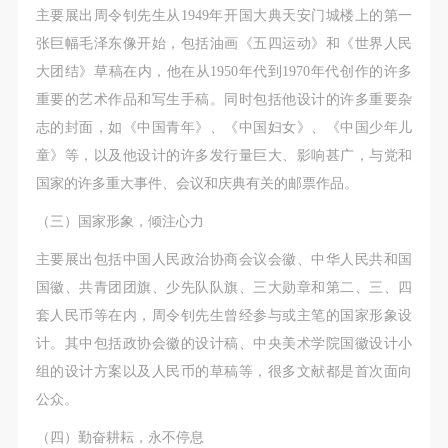
附则
附则
附则
主要展出周令钊先生从1949年开国大典天安门城楼上的第一
（1）、本协议未尽事宜，经双方友好协商后可作为
（1）、本协议未尽事宜，经双方友好协商后可作为
（1）、本协议未尽事宜，经双方友好协商后可作为
张巨幅毛泽东像开始，包括油画《五四运动》和《世界人民
本协议的补充协议，并不得违反相关法律法规规定。
本协议的补充协议，并不得违反相关法律法规规定。
本协议的补充协议，并不得违反相关法律法规规定。
大团结》草稿在内，他在从1950年代到1970年代创作的许多
（2）、本协议自甲乙双方签字（盖章）、勾选之日
（2）、本协议自甲乙双方签字（盖章）、勾选之日
（2）、本协议自甲乙双方签字（盖章）、勾选之日
重要的艺术作品和写生手稿。同时包括他设计的许多重要杂
起生效。
起生效。
起生效。
志的封面，如《中国青年》、《中国妇女》、《中国少年儿
（3）、本协议包括纸质档和电子档，纸质档—式二
（3）、本协议包括纸质档和电子档，纸质档—式二
（3）、本协议包括纸质档和电子档，纸质档—式二
童》等，以及他设计的许多发行量巨大、影响甚广，与党和
份，甲乙双方各执一份，均具有同等法律效力。
份，甲乙双方各执一份，均具有同等法律效力。
份，甲乙双方各执一份，均具有同等法律效力。
国家的许多重大事件、会议和庆典有关的邮票作品。
活动参与者意味着接受并承担本协议的全部义务，未
活动参与者意味着接受并承担本协议的全部义务，未
活动参与者意味着接受并承担本协议的全部义务，未
（三）国家形象，倾注心力
同意者意味着放弃参加此次活动的权利。凡参加这次
同意者意味着放弃参加此次活动的权利。凡参加这次
同意者意味着放弃参加此次活动的权利。凡参加这次
活动前，必须事先与自己的家属沟通，取得家属同
活动前，必须事先与自己的家属沟通，取得家属同
活动前，必须事先与自己的家属沟通，取得家属同
主要展出包括中国人民政治协商会议会徽、中华人民共和国
意，同时知晓并同意本免责声明。参加者签名/勾选
意，同时知晓并同意本免责声明。参加者签名/勾选
意，同时知晓并同意本免责声明。参加者签名/勾选
国徽、共青团团旗、少先队队旗、三大勋章和第二、三、四
后，视作其家属也已知晓并同意。
后，视作其家属也已知晓并同意。
后，视作其家属也已知晓并同意。
套人民币等在内，周令钊先生曾经参与或主笔的国家形象设
我已认真阅读上述条款，并且同意。
我已认真阅读上述条款，并且同意。
我已认真阅读上述条款，并且同意。
计。其中包括政协会徽的设计稿、中央美术学院国徽设计小
组的设计方案以及人民币的草稿等，很多文献都是首次面向
公众。
（四）勤奋耕耘，永不停息