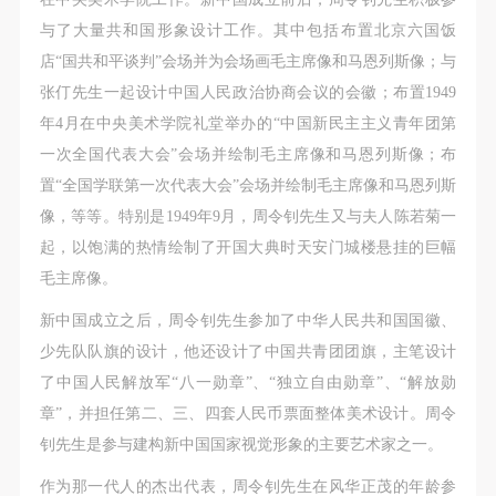
动导师、教师指导下进行，并正确的使用活动中所涉
动导师、教师指导下进行，并正确的使用活动中所涉
动导师、教师指导下进行，并正确的使用活动中所涉
与了大量共和国形象设计工作。其中包括布置北京六国饭
及到的绘画工具、创作材料及配套设备、设施，若参
及到的绘画工具、创作材料及配套设备、设施，若参
及到的绘画工具、创作材料及配套设备、设施，若参
店“国共和平谈判”会场并为会场画毛主席像和马恩列斯像；与
与者因个人原因在使用相应绘画工具、创作材料及配
与者因个人原因在使用相应绘画工具、创作材料及配
与者因个人原因在使用相应绘画工具、创作材料及配
张仃先生一起设计中国人民政治协商会议的会徽；布置1949
套设备、设施造成个人受伤、伤害他人及造成相应工
套设备、设施造成个人受伤、伤害他人及造成相应工
套设备、设施造成个人受伤、伤害他人及造成相应工
年4月在中央美术学院礼堂举办的“中国新民主主义青年团第
具、材料、设备或设施的故障或损坏。参与活动者应
具、材料、设备或设施的故障或损坏。参与活动者应
具、材料、设备或设施的故障或损坏。参与活动者应
一次全国代表大会”会场并绘制毛主席像和马恩列斯像；布
当承当相应的全部责任，并主动赔偿相应的经济损
当承当相应的全部责任，并主动赔偿相应的经济损
当承当相应的全部责任，并主动赔偿相应的经济损
置“全国学联第一次代表大会”会场并绘制毛主席像和马恩列斯
失。活动中任何非事故当事人及美术馆将不承担人身
失。活动中任何非事故当事人及美术馆将不承担人身
失。活动中任何非事故当事人及美术馆将不承担人身
像，等等。特别是1949年9月，周令钊先生又与夫人陈若菊一
事故的任何责任。
事故的任何责任。
事故的任何责任。
起，以饱满的热情绘制了开国大典时天安门城楼悬挂的巨幅
中央美术学院美术馆肖像权许可使用协议
中央美术学院美术馆肖像权许可使用协议
中央美术学院美术馆肖像权许可使用协议
毛主席像。
根据《中华人民共和国广告法》、《中华人民共和国
根据《中华人民共和国广告法》、《中华人民共和国
根据《中华人民共和国广告法》、《中华人民共和国
民法通则》以及 最高人民法院关于贯彻执行 《中华
民法通则》以及 最高人民法院关于贯彻执行 《中华
民法通则》以及 最高人民法院关于贯彻执行 《中华
新中国成立之后，周令钊先生参加了中华人民共和国国徽、
快捷登录
帐号密码登录
人民共和国民法通则》若干问题的意见（试行）>的
人民共和国民法通则》若干问题的意见（试行）>的
人民共和国民法通则》若干问题的意见（试行）>的
少先队队旗的设计，他还设计了中国共青团团旗，主笔设计
有关规定，为明确肖像许可方（甲方）和使用方（乙
有关规定，为明确肖像许可方（甲方）和使用方（乙
有关规定，为明确肖像许可方（甲方）和使用方（乙
了中国人民解放军“八一勋章”、“独立自由勋章”、“解放勋
方）的权利义务关系，经双方友好协商，甲乙双方就
方）的权利义务关系，经双方友好协商，甲乙双方就
方）的权利义务关系，经双方友好协商，甲乙双方就
发送验证码
章”，并担任第二、三、四套人民币票面整体美术设计。周令
手机号码
带有甲方肖像的作品的使用达成如下一致协议：
带有甲方肖像的作品的使用达成如下一致协议：
带有甲方肖像的作品的使用达成如下一致协议：
钊先生是参与建构新中国国家视觉形象的主要艺术家之一。
手机号码将作为您的登录账号
一、 一般约定
一、 一般约定
一、 一般约定
作为那一代人的杰出代表，周令钊先生在风华正茂的年龄参