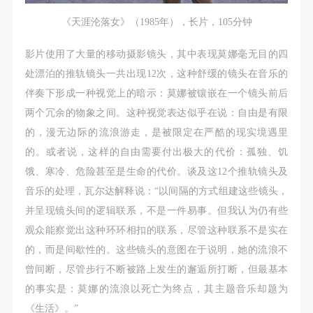
《天涯沦落女》（1985年），长片，105分钟
影片使用了大量的移动摄影镜头，其中表现莫娜毫无目的四
处漂泊的推轨镜头一共出现12次，这种舒缓的镜头在音乐的
伴奏下形成一种视觉上的暗示：莫娜被镶嵌在一个镜头前后
两个冗余的物象之间。这种视觉表达似乎在说：自由是有限
的，漫无边际的流浪游走，是被限定在严酷的现实境遇里
的。或者说，这样的自由需要付出极大的代价：孤独、饥
饿、寒冷、危险甚至是生命的代价。谈及这12个推轨镜头及
音乐的处理，瓦尔达解释说：“以间隔的方式组建这些镜头，
并呈现镜头间的逻辑联系，不是一件易事。但我认为仍有些
观众能察觉出这种环环相扣的联系，尽管这种联系不是实在
的，而是间歇性的。这些镜头的意图在于说明，她的流浪不
曾间断，尽管步行不断被路上发生的邂逅所打断，但最基本
的事实是：莫娜的流浪以死亡为终点，其主题音乐却题为
《生活》。”