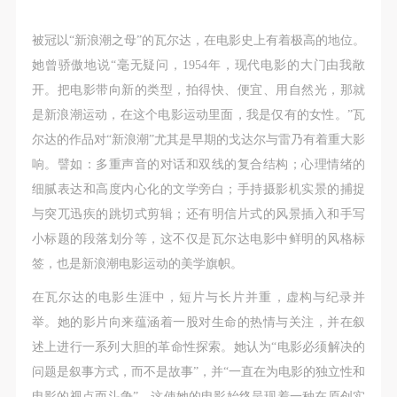
故，活动中任何非事故当事人及美术馆将不承担人身
故，活动中任何非事故当事人及美术馆将不承担人身
故，活动中任何非事故当事人及美术馆将不承担人身
事故的任何责任，但有互相援助的义务。参加活动的
事故的任何责任，但有互相援助的义务。参加活动的
事故的任何责任，但有互相援助的义务。参加活动的
被冠以“新浪潮之母”的瓦尔达，在电影史上有着极高的地位。
成员应当积极主动的组织实施救援工作，但对事故本
成员应当积极主动的组织实施救援工作，但对事故本
成员应当积极主动的组织实施救援工作，但对事故本
她曾骄傲地说“毫无疑问，1954年，现代电影的大门由我敞
身不承担任何法律责任和经济责任。参加本次活动者
身不承担任何法律责任和经济责任。参加本次活动者
身不承担任何法律责任和经济责任。参加本次活动者
开。把电影带向新的类型，拍得快、便宜
、用自然光，那就
的人身安全不负有民事及相关连带责任。
的人身安全不负有民事及相关连带责任。
的人身安全不负有民事及相关连带责任。
是新浪潮运动，在这个电影运动里面，我是仅有的女性。”瓦
第五条
第五条
第五条
尔达的作品对“新浪潮”尤其是早期的戈达尔与雷乃有着重大影
参加活动者在此次活动期间应主动遵守美术馆活动秩
参加活动者在此次活动期间应主动遵守美术馆活动秩
参加活动者在此次活动期间应主动遵守美术馆活动秩
响。譬如：多重声音的对话和双线的复合结构；心理情绪的
序、维护美术馆场地及展示、展览、馆藏艺术作品及
序、维护美术馆场地及展示、展览、馆藏艺术作品及
序、维护美术馆场地及展示、展览、馆藏艺术作品及
细腻表达和高度内心化的文学旁白；手持摄影机实景的捕捉
衍生品的安全。活动中一旦因个人原因造成美术馆场
衍生品的安全。活动中一旦因个人原因造成美术馆场
衍生品的安全。活动中一旦因个人原因造成美术馆场
与突兀迅疾的跳切式剪辑；还有明信片式的风景插入和手写
地、空间、艺术品、衍生品等受到不同程度的损失、
地、空间、艺术品、衍生品等受到不同程度的损失、
地、空间、艺术品、衍生品等受到不同程度的损失、
小标题的段落划分等，这不仅是瓦尔达电影中鲜明的风格标
破坏。活动中任何非事故当事人及美术馆将不承担相
破坏。活动中任何非事故当事人及美术馆将不承担相
破坏。活动中任何非事故当事人及美术馆将不承担相
签，也是新浪潮电影运动的美学旗帜。
应的责任与损失，应由参与活动者根据相应的法律条
应的责任与损失，应由参与活动者根据相应的法律条
应的责任与损失，应由参与活动者根据相应的法律条
在瓦尔达的电影生涯中，短片与长片并重，虚构与纪录并
文、组织规定进行协商和赔偿。并追究相应的法律责
文、组织规定进行协商和赔偿。并追究相应的法律责
文、组织规定进行协商和赔偿。并追究相应的法律责
举。她的影片向来蕴涵着一股对生命的热情与关注，并在叙
任和经济责任。
任和经济责任。
任和经济责任。
述上进行一系列大胆的革命性探索。她认为“电影必须解决的
第六条
第六条
第六条
问题是叙事方式，而不是故事”，并“一直在为电影的独立性和
参与活动者在参与活动时应当在美术馆工作人员及活
参与活动者在参与活动时应当在美术馆工作人员及活
参与活动者在参与活动时应当在美术馆工作人员及活
电影的视点而斗争”。这使她的电影始终呈现着一种在原创实