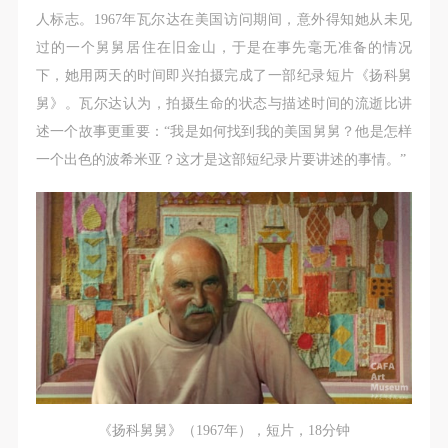
人标志。1967年瓦尔达在美国访问期间，意外得知她从未见
可使用雅昌艺术网会员账户登录
过的一个舅舅居住在旧金山，于是在事先毫无准备的情况
下，她用两天的时间即兴拍摄完成了一部纪录短片《扬科舅
舅》。瓦尔达认为，拍摄生命的状态与描述时间的流逝比讲
述一个故事更重要：“我是如何找到我的美国舅舅？他是怎样
一个出色的波希米亚？这才是这部短纪录片要讲述的事情。”
《扬科舅舅》（1967年），短片，18分钟