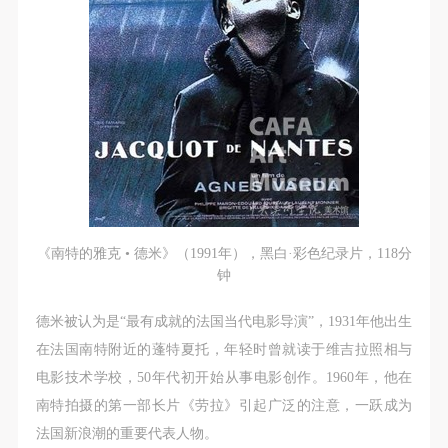
《南特的雅克 • 德米》（1991年），黑白·彩色纪录片，118分
钟
德米被认为是“最有成就的法国当代电影导演”，1931年他出生
在法国南特附近的蓬特夏托，年轻时曾就读于维吉拉照相与
电影技术学校，50年代初开始从事电影创作。1960年，他在
南特拍摄的第一部长片《劳拉》引起广泛的注意，一跃成为
法国新浪潮的重要代表人物。