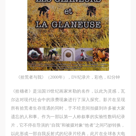
《拾荒者与我》（2000年），DV纪录片，彩色，82分钟
《拾穗者》是法国19世纪画家米勒的名作，以此为灵感，瓦
尔达对现代社会中的浪费现象进行了深入探究。影片在呈现
所有拾荒者生存境遇的同时，于不经意间拍摄到许多被大家
遗忘的人和事。作为一部以第一人称叙事的实验性数码纪录
片，它不停在导演的“自我”和被摄对象“他者”之间巧妙转换，
以此形成一部自我反射式的纪录片经典，此片在全球各大电