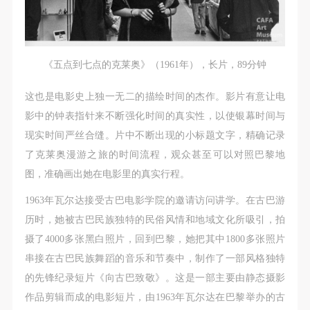
《五点到七点的克莱奥》（1961年），长片，89分钟
这也是电影史上独一无二的描绘时间的杰作。影片有意让电
影中的钟表指针来不断强化时间的真实性，以使银幕时间与
现实时间严丝合缝。片中不断出现的小标题文字，精确记录
了克莱奥漫游之旅的时间流程，观众甚至可以对照巴黎地
图，准确画出她在电影里的真实行程。
1963年瓦尔达接受古巴电影学院的邀请访问讲学。在古巴游
历时，她被古巴民族独特的民俗风情和地域文化所吸引，拍
摄了4000多张黑白照片，回到巴黎，她把其中1800多张照片
串接在古巴民族舞蹈的音乐和节奏中，制作了一部风格独特
的先锋纪录短片《向古巴致敬》。这是一部主要由静态摄影
作品剪辑而成的电影短片，由1963年瓦尔达在巴黎举办的古