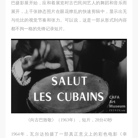
巴摄影展开始，应和着展览时古巴民间艺人的舞蹈和音乐而
展开，上千张静态照片在眼花缭乱的快速剪辑中，显示出无
与伦比的视觉节奏和张力。可以说，这是一部从形式到内容
都不拘一格的先锋记录短片。
《向古巴致敬》（1963年），短片，28分43秒
1964年，瓦尔达拍摄了一部真正意义上的彩色电影《幸