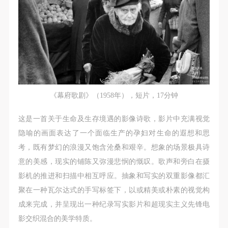
附则
附则
附则
（1）、本协议未尽事宜，经双方友好协商后可作为
（1）、本协议未尽事宜，经双方友好协商后可作为
（1）、本协议未尽事宜，经双方友好协商后可作为
本协议的补充协议，并不得违反相关法律法规规定。
本协议的补充协议，并不得违反相关法律法规规定。
本协议的补充协议，并不得违反相关法律法规规定。
（2）、本协议自甲乙双方签字（盖章）、勾选之日
（2）、本协议自甲乙双方签字（盖章）、勾选之日
（2）、本协议自甲乙双方签字（盖章）、勾选之日
起生效。
起生效。
起生效。
（3）、本协议包括纸质档和电子档，纸质档—式二
（3）、本协议包括纸质档和电子档，纸质档—式二
（3）、本协议包括纸质档和电子档，纸质档—式二
份，甲乙双方各执一份，均具有同等法律效力。
份，甲乙双方各执一份，均具有同等法律效力。
份，甲乙双方各执一份，均具有同等法律效力。
《幕府歌剧》（1958年），短片，17分钟
活动参与者意味着接受并承担本协议的全部义务，未
活动参与者意味着接受并承担本协议的全部义务，未
活动参与者意味着接受并承担本协议的全部义务，未
同意者意味着放弃参加此次活动的权利。凡参加这次
同意者意味着放弃参加此次活动的权利。凡参加这次
同意者意味着放弃参加此次活动的权利。凡参加这次
这是一首关于生命及生存境遇的影像诗歌，影片中充满视觉
活动前，必须事先与自己的家属沟通，取得家属同
活动前，必须事先与自己的家属沟通，取得家属同
活动前，必须事先与自己的家属沟通，取得家属同
隐喻的画面表达了一个面临生产的孕妇对生命的遐想和思
意，同时知晓并同意本免责声明。参加者签名/勾选
意，同时知晓并同意本免责声明。参加者签名/勾选
意，同时知晓并同意本免责声明。参加者签名/勾选
考，既有梦幻的浪漫又饱含沧桑和艰辛。想象的场景极具诗
后，视作其家属也已知晓并同意。
后，视作其家属也已知晓并同意。
后，视作其家属也已知晓并同意。
意的美感，现实的铺陈又弥漫悲悯的慨叹。歌声和旁白在摄
我已认真阅读上述条款，并且同意。
我已认真阅读上述条款，并且同意。
我已认真阅读上述条款，并且同意。
影机的推进和扫描中相互呼应。抽象和写实的双重影像都汇
聚在一种瓦尔达式的手写标签下，以或精美或朴素的视觉构
成来完成，并呈现出一种纪录写实影片和超现实主义先锋电
影交织混合的美学特质。