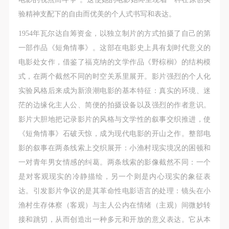
动导师、教师指导下进行，并正确的使用活动中所涉
动导师、教师指导下进行，并正确的使用活动中所涉
动导师、教师指导下进行，并正确的使用活动中所涉
验精神支配下的自由而优美的个人式书写和表达。
及到的绘画工具、创作材料及配套设备、设施，若参
及到的绘画工具、创作材料及配套设备、设施，若参
及到的绘画工具、创作材料及配套设备、设施，若参
与者因个人原因在使用相应绘画工具、创作材料及配
与者因个人原因在使用相应绘画工具、创作材料及配
与者因个人原因在使用相应绘画工具、创作材料及配
1954年瓦尔达自筹资金，以独立制片的方式拍摄了自己的第
套设备、设施造成个人受伤、伤害他人及造成相应工
套设备、设施造成个人受伤、伤害他人及造成相应工
套设备、设施造成个人受伤、伤害他人及造成相应工
一部作品《短角情事》。这部在电影史上具有划时代意义的
具、材料、设备或设施的故障或损坏。参与活动者应
具、材料、设备或设施的故障或损坏。参与活动者应
具、材料、设备或设施的故障或损坏。参与活动者应
电影处女作，借鉴了福克纳的文学作品《野棕榈》的结构模
当承当相应的全部责任，并主动赔偿相应的经济损
当承当相应的全部责任，并主动赔偿相应的经济损
当承当相应的全部责任，并主动赔偿相应的经济损
式，在两个截然不同的时空关系里展开。影片强烈的个人化
失。活动中任何非事故当事人及美术馆将不承担人身
失。活动中任何非事故当事人及美术馆将不承担人身
失。活动中任何非事故当事人及美术馆将不承担人身
实验风格后来成为新浪潮电影的基本特征：真实的环境、迷
事故的任何责任。
事故的任何责任。
事故的任何责任。
茫的边缘化主人
公、简便的拍摄设备以及强烈的作者意识。
中央美术学院美术馆肖像权许可使用协议
中央美术学院美术馆肖像权许可使用协议
中央美术学院美术馆肖像权许可使用协议
影片大胆地把记录影片的风格与文学性的叙事交织推进，使
根据《中华人民共和国广告法》、《中华人民共和国
根据《中华人民共和国广告法》、《中华人民共和国
根据《中华人民共和国广告法》、《中华人民共和国
《短角情事》石破天惊，成为现代电影的开山之作。整部电
民法通则》以及 最高人民法院关于贯彻执行 《中华
民法通则》以及 最高人民法院关于贯彻执行 《中华
民法通则》以及 最高人民法院关于贯彻执行 《中华
影的叙事在两条线索上交织展开：小渔村现实境况的困顿和
人民共和国民法通则》若干问题的意见（试行）>的
人民共和国民法通则》若干问题的意见（试行）>的
人民共和国民法通则》若干问题的意见（试行）>的
一对青年男女情感的纠葛。两条线索的影像截然不同：一个
有关规定，为明确肖像许可方（甲方）和使用方（乙
有关规定，为明确肖像许可方（甲方）和使用方（乙
有关规定，为明确肖像许可方（甲方）和使用方（乙
是对客观现实的冷静描绘，另一个则是内心现实的象征表
方）的权利义务关系，经双方友好协商，甲乙双方就
方）的权利义务关系，经双方友好协商，甲乙双方就
方）的权利义务关系，经双方友好协商，甲乙双方就
达。引发影片争议的是其革命性电影语言的处理：镜头在小
带有甲方肖像的作品的使用达成如下一致协议：
带有甲方肖像的作品的使用达成如下一致协议：
带有甲方肖像的作品的使用达成如下一致协议：
渔村生存体察（客观）与主人公内在情绪（主观）间微妙转
一、 一般约定
一、 一般约定
一、 一般约定
接和跳切，从而创造出一种多元和开放的意义表达。它从本