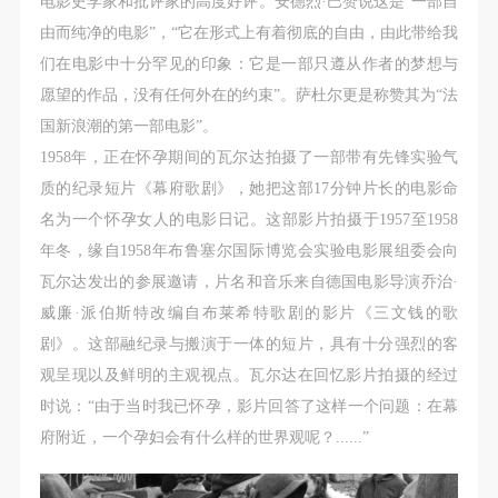
电影史学家和批评家的高度好评。安德烈·巴赞说这是“一部自
（1）、拍摄内容 乙方拍摄的带有甲方肖像的作品内
（1）、拍摄内容 乙方拍摄的带有甲方肖像的作品内
（1）、拍摄内容 乙方拍摄的带有甲方肖像的作品内
由而纯净的电影”，“它在形式上有着彻底的自由，由此带给我
容包括：①中央美术学院美术馆②中央美术学院校园
容包括：①中央美术学院美术馆②中央美术学院校园
容包括：①中央美术学院美术馆②中央美术学院校园
们在电影中十分罕见的印象：它是一部只遵从作者的梦想与
内○3由中央美术学院公共教育部策划或执行的一切活
内○3由中央美术学院公共教育部策划或执行的一切活
内○3由中央美术学院公共教育部策划或执行的一切活
愿望的作品，没有任何外在的约束”。萨杜尔更是称赞其为“法
动。
动。
动。
国新浪潮的第一部电影”。
（2）、使用形式 用于中央美术学院图书出版、销售
（2）、使用形式 用于中央美术学院图书出版、销售
（2）、使用形式 用于中央美术学院图书出版、销售
1958年，正在怀孕期间的瓦尔达拍摄了一部带有先锋实验气
附带光盘及宣传资料。
附带光盘及宣传资料。
附带光盘及宣传资料。
质的纪录短片《幕府歌剧》，她把这部17分钟片长的电影命
（3）、使用地域范围
（3）、使用地域范围
（3）、使用地域范围
名为一个怀孕女人的电影日记。这部影片拍摄于1957至1958
适用地域范围包括国内和国外。
适用地域范围包括国内和国外。
适用地域范围包括国内和国外。
年冬，缘自1958年布鲁塞尔国际博览会实验电影展组委会向
使用肖像的媒介限于不损害甲方肖像权的任何媒介
使用肖像的媒介限于不损害甲方肖像权的任何媒介
使用肖像的媒介限于不损害甲方肖像权的任何媒介
瓦尔达发出的参展邀请，片名和音乐来自德国电影导演乔治·
（如杂志、网络等）。
（如杂志、网络等）。
（如杂志、网络等）。
威廉·派伯斯特改编自布莱希特歌剧的影片《三文钱的歌
三、肖像权使用期限
三、肖像权使用期限
三、肖像权使用期限
剧》。这部融纪录与搬演于一体的短片，具有十分强烈的客
永久使用。
永久使用。
永久使用。
观呈现以及鲜明的主观视点。瓦尔达在回忆影片拍摄的经过
四、许可使用费用
四、许可使用费用
四、许可使用费用
时说：“由于当时我已怀孕，影片回答了这样一个问题：在幕
带有甲方肖像作品的拍摄费用由乙方承担。
带有甲方肖像作品的拍摄费用由乙方承担。
带有甲方肖像作品的拍摄费用由乙方承担。
府附近，一个孕妇会有什么样的世界观呢？......”
乙方于拍摄完带有甲方肖像的作品无需支付甲方任何
乙方于拍摄完带有甲方肖像的作品无需支付甲方任何
乙方于拍摄完带有甲方肖像的作品无需支付甲方任何
费用。
费用。
费用。