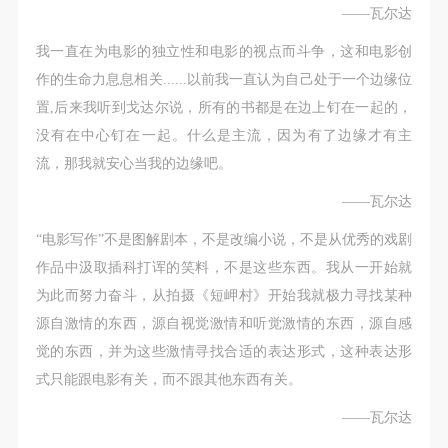
第一条
第一条
第一条
——瓦尔达
本次活动公平公正、自愿参加与退出、风险与责任自
本次活动公平公正、自愿参加与退出、风险与责任自
本次活动公平公正、自愿参加与退出、风险与责任自
我一直在为电影的独立性和电影的视点而斗争，这和电影创
负的原则。但活动有风险，参加者应有必要的风险意
负的原则。但活动有风险，参加者应有必要的风险意
负的原则。但活动有风险，参加者应有必要的风险意
作的生命力息息相关......以前我一直认为自己处于一个边缘位
识。
识。
识。
置,后来我听到戈达尔说，所有的书都是在边上钉在一起的，
第二条
第二条
第二条
没有在中心钉在一起。什么是主流，因为有了边缘才有主
参加本次活动者必须遵守中华人民共和国的相关法
参加本次活动者必须遵守中华人民共和国的相关法
参加本次活动者必须遵守中华人民共和国的相关法
流，那我就安心当我的边缘吧。
律、法规，必须遵循道德和社会公德规范，并应该具
律、法规，必须遵循道德和社会公德规范，并应该具
律、法规，必须遵循道德和社会公德规范，并应该具
备以人为本、团结友爱、互相帮助和助人为乐的良好
备以人为本、团结友爱、互相帮助和助人为乐的良好
备以人为本、团结友爱、互相帮助和助人为乐的良好
——瓦尔达
品质。
品质。
品质。
“电影写作”不是图解剧本，不是改编小说，不是从优秀的戏剧
第三条
第三条
第三条
作品中汲取插科打诨的笑料，不是这些东西。我从一开始就
参加本次活动人员应该是成年人（具有完全民事行为
参加本次活动人员应该是成年人（具有完全民事行为
参加本次活动人员应该是成年人（具有完全民事行为
为此而努力奋斗，从拍摄《短岬村》开始我就极力寻找某种
能力的人，18周岁以上）未成年人必须在成年人的陪
能力的人，18周岁以上）未成年人必须在成年人的陪
能力的人，18周岁以上）未成年人必须在成年人的陪
源自激情的东西，源自视觉激情和听觉激情的东西，源自感
同下参观。
同下参观。
同下参观。
觉的东西，并为这些激情寻找合适的表达形式，这种表达形
第四条
第四条
第四条
式只能跟电影有关，而不跟其他东西有关。
参加活动者在此次活动期间的人身安全责任自负。鼓
参加活动者在此次活动期间的人身安全责任自负。鼓
参加活动者在此次活动期间的人身安全责任自负。鼓
——瓦尔达
励参加者自行购买人身安全保险。活动中一旦出现事
励参加者自行购买人身安全保险。活动中一旦出现事
励参加者自行购买人身安全保险。活动中一旦出现事