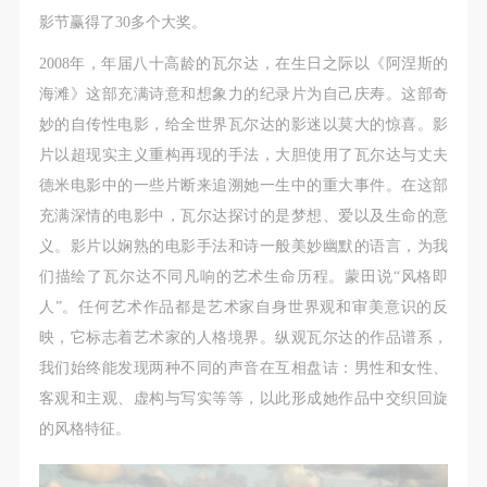
影节赢得了30多个大奖。
2008年，年届八十高龄的瓦尔达，在生日之际以《阿涅斯的
海滩》这部充满诗意和想象力的纪录片为自己庆寿。这部奇
妙的自传性电影，给全世界瓦尔达的影迷以莫大的惊喜。影
片以超现实主义重构再现的手法，大胆使用了瓦尔达与丈夫
德米电影中的一些片断来追溯她一生中的重大事件。在这部
充满深情的电影中，瓦尔达探讨的是梦想、爱以及生命的意
义。影片以娴熟的电影手法和诗一般美妙幽默的语言，为我
们描绘了瓦尔达不同凡响的艺术生命历程。蒙田说“风格即
人”。任何艺术作品都是艺术家自身世界观和审美意识的反
映，它标志着艺术家的人格境界。纵观瓦尔达的作品谱系，
我们始终能发现两种不同的声音在互相盘诘：男性和女性、
客观和主观、虚构与写实等等，以此形成她作品中交织回旋
的风格特征。