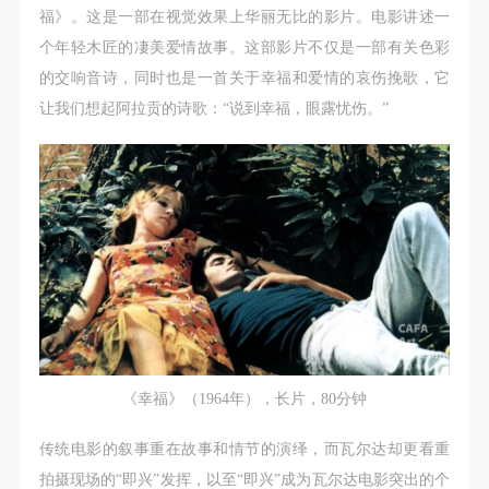
福》。这是一部在视觉效果上华丽无比的影片。电影讲述一
个年轻木匠的凄美爱情故事。这部影片不仅是一部有关色彩
的交响音诗，同时也是一首关于幸福和爱情的哀伤挽歌，它
让我们想起阿拉贡的诗歌：“说到幸福，眼露忧伤。”
快捷登录
帐号密码登录
发送验证码
手机号码
手机号码将作为您的登录账号
《幸福》（1964年），长片，80分钟
验证码
传统电影的叙事重在故事和情节的演绎，而瓦尔达却更看重
登录
拍摄现场的“即兴”发挥，以至“即兴”成为瓦尔达电影突出的个