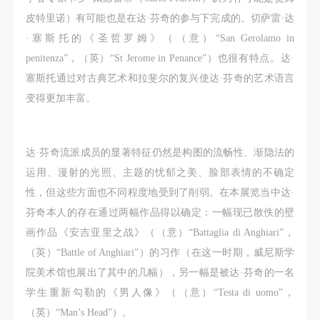
动导师、教师指导下进行，并正确的使用活动中所涉
动导师、教师指导下进行，并正确的使用活动中所涉
动导师、教师指导下进行，并正确的使用活动中所涉
登录
皮特里诺）有可能也是在达·芬奇的参与下完成的。切萨雷·达
及到的绘画工具、创作材料及配套设备、设施，若参
及到的绘画工具、创作材料及配套设备、设施，若参
及到的绘画工具、创作材料及配套设备、设施，若参
·塞斯托的《圣哲罗姆》（（意）“San Gerolamo in
与者因个人原因在使用相应绘画工具、创作材料及配
与者因个人原因在使用相应绘画工具、创作材料及配
与者因个人原因在使用相应绘画工具、创作材料及配
可使用雅昌艺术网会员账户登录
penitenza”，（英）“St Jerome in Penance”）也很有特点。达·
套设备、设施造成个人受伤、伤害他人及造成相应工
套设备、设施造成个人受伤、伤害他人及造成相应工
套设备、设施造成个人受伤、伤害他人及造成相应工
塞斯托通过对古典艺术和拉斐尔的复兴使达·芬奇的艺术语言
具、材料、设备或设施的故障或损坏。参与活动者应
具、材料、设备或设施的故障或损坏。参与活动者应
具、材料、设备或设施的故障或损坏。参与活动者应
变得更加丰富。
当承当相应的全部责任，并主动赔偿相应的经济损
当承当相应的全部责任，并主动赔偿相应的经济损
当承当相应的全部责任，并主动赔偿相应的经济损
失。活动中任何非事故当事人及美术馆将不承担人身
失。活动中任何非事故当事人及美术馆将不承担人身
失。活动中任何非事故当事人及美术馆将不承担人身
事故的任何责任。
事故的任何责任。
事故的任何责任。
达·芬奇流派成员的显著特征仍然是构图的流畅性、渐隐法的
中央美术学院美术馆肖像权许可使用协议
中央美术学院美术馆肖像权许可使用协议
中央美术学院美术馆肖像权许可使用协议
运用、漫射的光照、主题的忧郁之美、脸部表情的不确定
根据《中华人民共和国广告法》、《中华人民共和国
根据《中华人民共和国广告法》、《中华人民共和国
根据《中华人民共和国广告法》、《中华人民共和国
性，但这些方面也不同程度地受到了削弱。在本展览当中达·
民法通则》以及 最高人民法院关于贯彻执行 《中华
民法通则》以及 最高人民法院关于贯彻执行 《中华
民法通则》以及 最高人民法院关于贯彻执行 《中华
芬奇本人的存在通过两幅作品得以确定：一幅现已散佚的壁
人民共和国民法通则》若干问题的意见（试行）>的
人民共和国民法通则》若干问题的意见（试行）>的
人民共和国民法通则》若干问题的意见（试行）>的
画作品《安吉亚里之战》（（意）“Battaglia di Anghiari”，
有关规定，为明确肖像许可方（甲方）和使用方（乙
有关规定，为明确肖像许可方（甲方）和使用方（乙
有关规定，为明确肖像许可方（甲方）和使用方（乙
（英）“Battle of Anghiari”）的习作（在这一时期，威尼斯学
方）的权利义务关系，经双方友好协商，甲乙双方就
方）的权利义务关系，经双方友好协商，甲乙双方就
方）的权利义务关系，经双方友好协商，甲乙双方就
院美术馆也展出了其中的几幅），另一幅是被达·芬奇的一名
带有甲方肖像的作品的使用达成如下一致协议：
带有甲方肖像的作品的使用达成如下一致协议：
带有甲方肖像的作品的使用达成如下一致协议：
学生重新勾勒的《男人像》（（意）“Testa di uomo”，
一、 一般约定
一、 一般约定
一、 一般约定
（英）“Man’s Head”）。