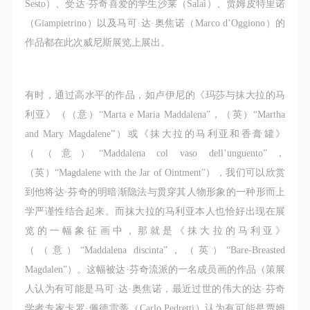
故，活动中任何非事故当事人及美术馆将不承担人身
故，活动中任何非事故当事人及美术馆将不承担人身
故，活动中任何非事故当事人及美术馆将不承担人身
Sesto）、受达·芬奇喜爱的学生沙莱（Salaì）、贾姆皮特里诺
事故的任何责任，但有互相援助的义务。参加活动的
事故的任何责任，但有互相援助的义务。参加活动的
事故的任何责任，但有互相援助的义务。参加活动的
（Giampietrino）以及马可·达·奥焦诺（Marco d’Oggiono）的
成员应当积极主动的组织实施救援工作，但对事故本
成员应当积极主动的组织实施救援工作，但对事故本
成员应当积极主动的组织实施救援工作，但对事故本
作品都在此次威尼斯展览上展出。
身不承担任何法律责任和经济责任。参加本次活动者
身不承担任何法律责任和经济责任。参加本次活动者
身不承担任何法律责任和经济责任。参加本次活动者
的人身安全不负有民事及相关连带责任。
的人身安全不负有民事及相关连带责任。
的人身安全不负有民事及相关连带责任。
有时，通过高水平的作品，如卢伊尼的《玛莎与抹大拉的马
第五条
第五条
第五条
利亚》（（意）“Marta e Maria Maddalena”，（英）“Martha
参加活动者在此次活动期间应主动遵守美术馆活动秩
参加活动者在此次活动期间应主动遵守美术馆活动秩
参加活动者在此次活动期间应主动遵守美术馆活动秩
and Mary Magdalene”）或《抹大拉的马利亚和香膏罐》
序、维护美术馆场地及展示、展览、馆藏艺术作品及
序、维护美术馆场地及展示、展览、馆藏艺术作品及
序、维护美术馆场地及展示、展览、馆藏艺术作品及
（（意）“Maddalena col vaso dell’unguento”，
衍生品的安全。活动中一旦因个人原因造成美术馆场
衍生品的安全。活动中一旦因个人原因造成美术馆场
衍生品的安全。活动中一旦因个人原因造成美术馆场
快捷登录
帐号密码登录
（英）“Magdalene with the Jar of Ointment”），我们可以欣赏
地、空间、艺术品、衍生品等受到不同程度的损失、
地、空间、艺术品、衍生品等受到不同程度的损失、
地、空间、艺术品、衍生品等受到不同程度的损失、
到他将达·芬奇的明暗渐隐法与贯穿其人物形象的一种形而上
破坏。活动中任何非事故当事人及美术馆将不承担相
破坏。活动中任何非事故当事人及美术馆将不承担相
破坏。活动中任何非事故当事人及美术馆将不承担相
学严谨性结合起来。而抹大拉的马利亚本人也恰好出现在展
发送验证码
应的责任与损失，应由参与活动者根据相应的法律条
应的责任与损失，应由参与活动者根据相应的法律条
应的责任与损失，应由参与活动者根据相应的法律条
手机号码
览的一幅象征画中，那就是《抹大拉的马利亚》
文、组织规定进行协商和赔偿。并追究相应的法律责
文、组织规定进行协商和赔偿。并追究相应的法律责
文、组织规定进行协商和赔偿。并追究相应的法律责
手机号码将作为您的登录账号
（（意）“Maddalena discinta”，（英）“Bare-Breasted
任和经济责任。
任和经济责任。
任和经济责任。
Magdalen”）。这幅被达·芬奇流派的一名成员画的作品（策展
第六条
第六条
第六条
人认为有可能是马可·达·奥焦诺，最近过世的伟大的达·芬奇
参与活动者在参与活动时应当在美术馆工作人员及活
参与活动者在参与活动时应当在美术馆工作人员及活
参与活动者在参与活动时应当在美术馆工作人员及活
验证码
学者专家卡罗·佩德雷蒂（Carlo Pedretti）认为有可能是贾姆