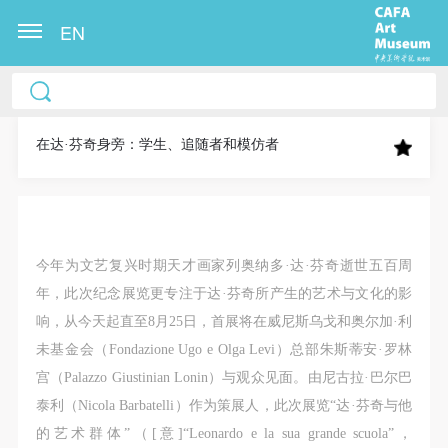
EN
中央美术学院美术馆出版授权协议书
中央美术学院美术馆出版授权协议书
中央美术学院美术馆出版授权协议书
本人完全同意《中央美术学院美术馆》（以下简
本人完全同意《中央美术学院美术馆》（以下简
本人完全同意《中央美术学院美术馆》（以下简
称“CAFAM”），愿意将本人参与中央美术学院美术馆
称“CAFAM”），愿意将本人参与中央美术学院美术馆
称“CAFAM”），愿意将本人参与中央美术学院美术馆
​在达·芬奇身旁：学生、追随者和模仿者
公共教育部组织的公益性活动（包括美术馆会员活
公共教育部组织的公益性活动（包括美术馆会员活
公共教育部组织的公益性活动（包括美术馆会员活
动）的涉及本人的图像、照片、文字、著作、活动成
动）的涉及本人的图像、照片、文字、著作、活动成
动）的涉及本人的图像、照片、文字、著作、活动成
果（如参与工作坊创作的作品）提交中央美术学院用
果（如参与工作坊创作的作品）提交中央美术学院用
果（如参与工作坊创作的作品）提交中央美术学院用
作发表、出版。中央美术学院可以以电子、网络及其
作发表、出版。中央美术学院可以以电子、网络及其
作发表、出版。中央美术学院可以以电子、网络及其
今年为文艺复兴时期天才画家列奥纳多·达·芬奇逝世五百周
它数字媒体形式公开出版，并同意编入《中国知识资
它数字媒体形式公开出版，并同意编入《中国知识资
它数字媒体形式公开出版，并同意编入《中国知识资
年，此次纪念展览更专注于达·芬奇所产生的艺术与文化的影
源总库》《中央美术学院资料库》《中央美术学院美
源总库》《中央美术学院资料库》《中央美术学院美
源总库》《中央美术学院资料库》《中央美术学院美
响，从今天起直至8月25日，首展将在威尼斯乌戈和奥尔加·利
术馆资料库》等相关资料、文献、档案机构和平台，
术馆资料库》等相关资料、文献、档案机构和平台，
术馆资料库》等相关资料、文献、档案机构和平台，
未基金会（Fondazione Ugo e Olga Levi）总部朱斯蒂安·罗林
在中央美术学院中使用和在互联网上传播，同意按相
在中央美术学院中使用和在互联网上传播，同意按相
在中央美术学院中使用和在互联网上传播，同意按相
宫（Palazzo Giustinian Lonin）与观众见面。由尼古拉·巴尔巴
关“章程”规定享受相关权益。
关“章程”规定享受相关权益。
关“章程”规定享受相关权益。
泰利（Nicola Barbatelli）作为策展人，此次展览“达·芬奇与他
中央美术学院美术馆活动安全免责协议书
中央美术学院美术馆活动安全免责协议书
中央美术学院美术馆活动安全免责协议书
的艺术群体”（[意]“Leonardo e la sua grande scuola”，