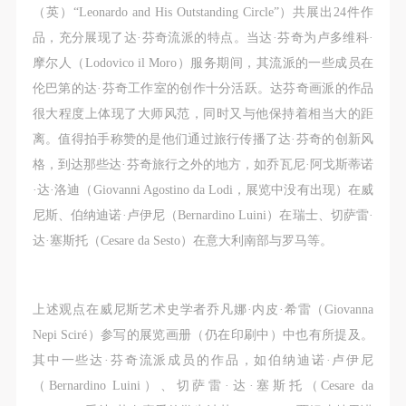
第一条
第一条
第一条
（英）“Leonardo and His Outstanding Circle”）共展出24件作
本次活动公平公正、自愿参加与退出、风险与责任自
本次活动公平公正、自愿参加与退出、风险与责任自
本次活动公平公正、自愿参加与退出、风险与责任自
品，充分展现了达·芬奇流派的特点。当达·芬奇为卢多维科·
负的原则。但活动有风险，参加者应有必要的风险意
负的原则。但活动有风险，参加者应有必要的风险意
负的原则。但活动有风险，参加者应有必要的风险意
摩尔人（Lodovico il Moro）服务期间，其流派的一些成员在
识。
识。
识。
伦巴第的达·芬奇工作室的创作十分活跃。达芬奇画派的作品
第二条
第二条
第二条
很大程度上体现了大师风范，同时又与他保持着相当大的距
参加本次活动者必须遵守中华人民共和国的相关法
参加本次活动者必须遵守中华人民共和国的相关法
参加本次活动者必须遵守中华人民共和国的相关法
离。值得拍手称赞的是他们通过旅行传播了达·芬奇的创新风
律、法规，必须遵循道德和社会公德规范，并应该具
律、法规，必须遵循道德和社会公德规范，并应该具
律、法规，必须遵循道德和社会公德规范，并应该具
格，到达那些达·芬奇旅行之外的地方，如乔瓦尼·阿戈斯蒂诺
备以人为本、团结友爱、互相帮助和助人为乐的良好
备以人为本、团结友爱、互相帮助和助人为乐的良好
备以人为本、团结友爱、互相帮助和助人为乐的良好
·达·洛迪（Giovanni Agostino da Lodi，展览中没有出现）在威
品质。
品质。
品质。
尼斯、伯纳迪诺·卢伊尼（Bernardino Luini）在瑞士、切萨雷·
第三条
第三条
第三条
达·塞斯托（Cesare da Sesto）在意大利南部与罗马等。
参加本次活动人员应该是成年人（具有完全民事行为
参加本次活动人员应该是成年人（具有完全民事行为
参加本次活动人员应该是成年人（具有完全民事行为
能力的人，18周岁以上）未成年人必须在成年人的陪
能力的人，18周岁以上）未成年人必须在成年人的陪
能力的人，18周岁以上）未成年人必须在成年人的陪
同下参观。
同下参观。
同下参观。
上述观点在威尼斯艺术史学者乔凡娜·内皮·希雷（Giovanna
第四条
第四条
第四条
Nepi Sciré）参写的展览画册（仍在印刷中）中也有所提及。
参加活动者在此次活动期间的人身安全责任自负。鼓
参加活动者在此次活动期间的人身安全责任自负。鼓
参加活动者在此次活动期间的人身安全责任自负。鼓
其中一些达·芬奇流派成员的作品，如伯纳迪诺·卢伊尼
励参加者自行购买人身安全保险。活动中一旦出现事
励参加者自行购买人身安全保险。活动中一旦出现事
励参加者自行购买人身安全保险。活动中一旦出现事
（Bernardino Luini）、切萨雷·达·塞斯托（Cesare da