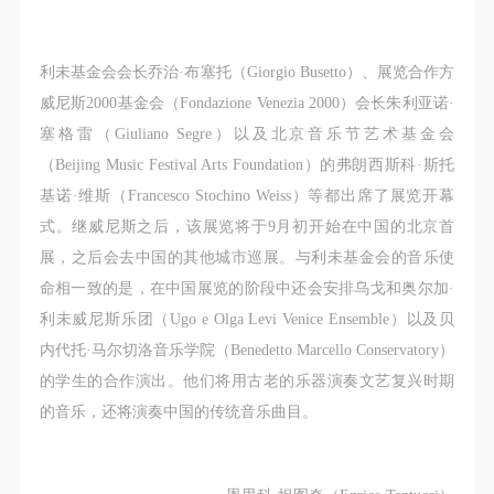
（1）、甲方为本协议中的肖像权人，自愿将自己的
（1）、甲方为本协议中的肖像权人，自愿将自己的
（1）、甲方为本协议中的肖像权人，自愿将自己的
肖像权许可乙方作符合本协议约定和法律规定的用
肖像权许可乙方作符合本协议约定和法律规定的用
肖像权许可乙方作符合本协议约定和法律规定的用
途。
途。
途。
利未基金会会长乔治·布塞托（Giorgio Busetto）、展览合作方
（2）、乙方中央美术学院美术馆是一所具有标志
（2）、乙方中央美术学院美术馆是一所具有标志
（2）、乙方中央美术学院美术馆是一所具有标志
威尼斯2000基金会（Fondazione Venezia 2000）会长朱利亚诺·
性、专业性、国际化的现代公共美术馆。中央美术学
性、专业性、国际化的现代公共美术馆。中央美术学
性、专业性、国际化的现代公共美术馆。中央美术学
塞格雷（Giuliano Segre）以及北京音乐节艺术基金会
院美术馆与时代同行，努力塑造一个开放、自由、学
院美术馆与时代同行，努力塑造一个开放、自由、学
院美术馆与时代同行，努力塑造一个开放、自由、学
（Beijing Music Festival Arts Foundation）的弗朗西斯科·斯托
术的空间氛围，竭诚与各单位、企业、机构、艺术家
术的空间氛围，竭诚与各单位、企业、机构、艺术家
术的空间氛围，竭诚与各单位、企业、机构、艺术家
基诺·维斯（Francesco Stochino Weiss）等都出席了展览开幕
和观众进行良好互动。以学院的学术研究为基础，积
和观众进行良好互动。以学院的学术研究为基础，积
和观众进行良好互动。以学院的学术研究为基础，积
式。继威尼斯之后，该展览将于9月初开始在中国的北京首
极策划国际、国内多视角、多领域的展览、论坛及公
极策划国际、国内多视角、多领域的展览、论坛及公
极策划国际、国内多视角、多领域的展览、论坛及公
展，之后会去中国的其他城市巡展。与利未基金会的音乐使
共教育活动，为美院师生、中外艺术家以及社会公众
共教育活动，为美院师生、中外艺术家以及社会公众
共教育活动，为美院师生、中外艺术家以及社会公众
命相一致的是，在中国展览的阶段中还会安排乌戈和奥尔加·
提供一个交流、学习、展示的平台。作为一家公益性
提供一个交流、学习、展示的平台。作为一家公益性
提供一个交流、学习、展示的平台。作为一家公益性
利未威尼斯乐团（Ugo e Olga Levi Venice Ensemble）以及贝
单位，其开展的公共教育活动以学术性和公益性为
单位，其开展的公共教育活动以学术性和公益性为
单位，其开展的公共教育活动以学术性和公益性为
内代托·马尔切洛音乐学院（Benedetto Marcello Conservatory）
主。
主。
主。
的学生的合作演出。他们将用古老的乐器演奏文艺复兴时期
（3）、乙方为甲方拍摄中央美术学院公共教育部所
（3）、乙方为甲方拍摄中央美术学院公共教育部所
（3）、乙方为甲方拍摄中央美术学院公共教育部所
的音乐，还将演奏中国的传统音乐曲目。
有公教活动。
有公教活动。
有公教活动。
二、拍摄内容、使用形式、使用地域范围
二、拍摄内容、使用形式、使用地域范围
二、拍摄内容、使用形式、使用地域范围