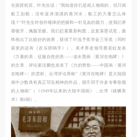
生面授机宜。叶先生说：“我知道你们是画人物画的，但只画
船工划船，没有波涛汹涌的黄河水，船工的力量怎么体
现？”叶先生对创作规律的把握和一针见血的眼力，使我们茅
塞顿开，佩服至极。我们赶紧重新构图，反复落墨试笔，最
终画出了比较好的效果，获得了叶浅予奖学金三等奖（同时
获奖的还有《农乐唢呐手》）。美术界老领导蔡若虹发表
《力量的美，征服自然的美——读水墨画〈黄河在咆哮〉》
的文章，评论家沈鹏也发表了《力的赞歌——中国画〈黄河
在咆哮>〉的赏析。台湾评论界称“《黄河在咆哮》是大陆国
画中少数具有真正写实精神的作品，很不同于许多专事歌颂
的人物画”（《1949年以来的大陆中国画》，台湾《雄狮美
术》第6期）。