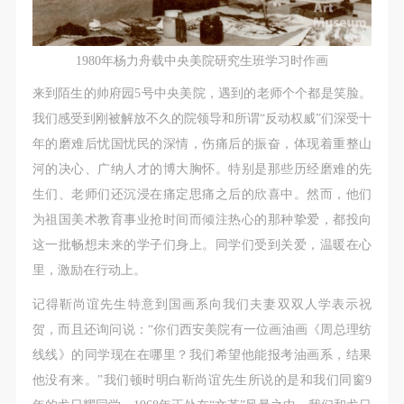
（1）、拍摄内容 乙方拍摄的带有甲方肖像的作品内
（1）、拍摄内容 乙方拍摄的带有甲方肖像的作品内
（1）、拍摄内容 乙方拍摄的带有甲方肖像的作品内
容包括：①中央美术学院美术馆②中央美术学院校园
容包括：①中央美术学院美术馆②中央美术学院校园
容包括：①中央美术学院美术馆②中央美术学院校园
内○3由中央美术学院公共教育部策划或执行的一切活
内○3由中央美术学院公共教育部策划或执行的一切活
内○3由中央美术学院公共教育部策划或执行的一切活
1980年杨力舟载中央美院研究生班学习时作画
动。
动。
动。
来到陌生的帅府园5号中央美院，遇到的老师个个都是笑脸。
（2）、使用形式 用于中央美术学院图书出版、销售
（2）、使用形式 用于中央美术学院图书出版、销售
（2）、使用形式 用于中央美术学院图书出版、销售
我们感受到刚被解放不久的院领导和所谓“反动权威”们深受十
附带光盘及宣传资料。
附带光盘及宣传资料。
附带光盘及宣传资料。
年的磨难后忧国忧民的深情，伤痛后的振奋，体现着重整山
（3）、使用地域范围
（3）、使用地域范围
（3）、使用地域范围
河的决心、广纳人才的博大胸怀。特别是那些历经磨难的先
适用地域范围包括国内和国外。
适用地域范围包括国内和国外。
适用地域范围包括国内和国外。
生们、老师们还沉浸在痛定思痛之后的欣喜中。然而，他们
使用肖像的媒介限于不损害甲方肖像权的任何媒介
使用肖像的媒介限于不损害甲方肖像权的任何媒介
使用肖像的媒介限于不损害甲方肖像权的任何媒介
为祖国美术教育事业抢时间而倾注热心的那种挚爱，都投向
（如杂志、网络等）。
（如杂志、网络等）。
（如杂志、网络等）。
这一批畅想未来的学子们身上。同学们受到关爱，温暖在心
三、肖像权使用期限
三、肖像权使用期限
三、肖像权使用期限
里，激励在行动上。
永久使用。
永久使用。
永久使用。
记得靳尚谊先生特意到国画系向我们夫妻双双人学表示祝
四、许可使用费用
四、许可使用费用
四、许可使用费用
贺，而且还询问说：“你们西安美院有一位画油画《周总理纺
带有甲方肖像作品的拍摄费用由乙方承担。
带有甲方肖像作品的拍摄费用由乙方承担。
带有甲方肖像作品的拍摄费用由乙方承担。
线线》的同学现在在哪里？我们希望他能报考油画系，结果
乙方于拍摄完带有甲方肖像的作品无需支付甲方任何
乙方于拍摄完带有甲方肖像的作品无需支付甲方任何
乙方于拍摄完带有甲方肖像的作品无需支付甲方任何
他没有来。”我们顿时明白靳尚谊先生所说的是和我们同窗9
费用。
费用。
费用。