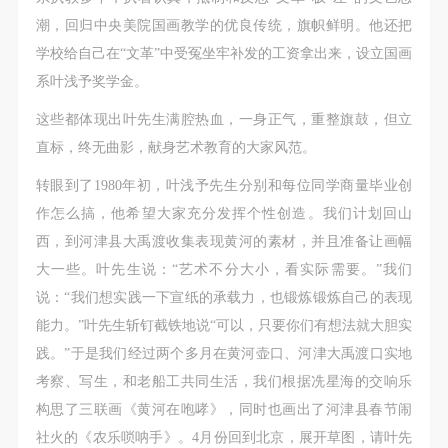
潮，回归中央美院国画教学的优良传统，旗帜鲜明。他还把
学校给自己在“文革”中受冤坐牢补发的工资拿出来，设立国画
系叶浅予奖学金。
这些都体现出叶先生满腔热血，一身正气，重整旗鼓，但立
直标，终无曲影，献身艺术教育的大家风范。
转眼到了1980年初，叶浅予先生分别和每位同学商量毕业创
作怎么搞，他希望大家充分发挥个性创造。我们计划回山
西，到河津县大禹渡收集表现黄河的素材，并且准备让画幅
大一些。叶先生说：“艺术不分大小，看实际需要。”我们
说：“我们想实践一下宣纸的承载力，也锻炼锻炼自己的表现
能力。”叶先生斩钉截铁地说“可以，只要你们有想法就大胆实
践。”于是我们经过两个多月在黄河壶口、河津大禹渡口实地
考察、写生，和老船工共同生活，我们根据冼星海的交响乐
构思了三联画《黄河在咆哮》，同时也画出了河津县春节闹
社火的《农乐唢呐手》。4月份回到北京，展开草图，请叶先