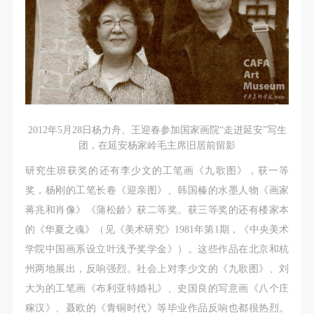
2012年5月28日杨力舟、王迎春参加国家画院“走进延安”写生
团，在延安杨家岭毛主席旧居前留影
研究生班获奖的还有李少文的工笔画《九歌图》，获一等
奖，杨刚的工笔长卷《迎亲图》、韩国榛的水墨人物《画家
蒋兆和肖像》《蒲松龄》获二等奖。获三等奖的还有楼家本
的《华夏之魂》（见《美术研究》1981年第1期，《中央美术
学院中国画系设立叶浅予奖学金》）。这些作品在北京和杭
州两地展出，反响强烈。社会上对李少文的《九歌图》、刘
大为的工笔画《布利亚特婚礼》、史国良的写意画《八个庄
稼汉》、聂欧的《青铜时代》等毕业作品反响也都很热烈。