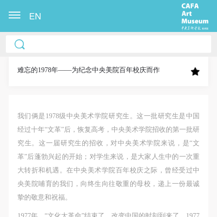
EN
中央美术学院美术馆出版授权协议书
中央美术学院美术馆出版授权协议书
中央美术学院美术馆出版授权协议书
本人完全同意《中央美术学院美术馆》（以下简
本人完全同意《中央美术学院美术馆》（以下简
本人完全同意《中央美术学院美术馆》（以下简
称“CAFAM”），愿意将本人参与中央美术学院美术馆
称“CAFAM”），愿意将本人参与中央美术学院美术馆
称“CAFAM”），愿意将本人参与中央美术学院美术馆
难忘的1978年——为纪念中央美院百年校庆而作
公共教育部组织的公益性活动（包括美术馆会员活
公共教育部组织的公益性活动（包括美术馆会员活
公共教育部组织的公益性活动（包括美术馆会员活
动）的涉及本人的图像、照片、文字、著作、活动成
动）的涉及本人的图像、照片、文字、著作、活动成
动）的涉及本人的图像、照片、文字、著作、活动成
果（如参与工作坊创作的作品）提交中央美术学院用
果（如参与工作坊创作的作品）提交中央美术学院用
果（如参与工作坊创作的作品）提交中央美术学院用
我们俩是1978级中央美术学院研究生。这一批研究生是中国
作发表、出版。中央美术学院可以以电子、网络及其
作发表、出版。中央美术学院可以以电子、网络及其
作发表、出版。中央美术学院可以以电子、网络及其
经过十年“文革”后，恢复高考，中央美术学院招收的第一批研
它数字媒体形式公开出版，并同意编入《中国知识资
它数字媒体形式公开出版，并同意编入《中国知识资
它数字媒体形式公开出版，并同意编入《中国知识资
究生。这一届研究生的招收，对中央美术学院来说，是“文
源总库》《中央美术学院资料库》《中央美术学院美
源总库》《中央美术学院资料库》《中央美术学院美
源总库》《中央美术学院资料库》《中央美术学院美
革”后蓬勃兴起的开始；对学生来说，是大家人生中的一次重
术馆资料库》等相关资料、文献、档案机构和平台，
术馆资料库》等相关资料、文献、档案机构和平台，
术馆资料库》等相关资料、文献、档案机构和平台，
大转折和机遇。在中央美术学院百年校庆之际，曾经受过中
在中央美术学院中使用和在互联网上传播，同意按相
在中央美术学院中使用和在互联网上传播，同意按相
在中央美术学院中使用和在互联网上传播，同意按相
央美院哺育的我们，向终生向往敬重的母校，递上一份最诚
关“章程”规定享受相关权益。
关“章程”规定享受相关权益。
关“章程”规定享受相关权益。
挚的敬意和祝福。
中央美术学院美术馆活动安全免责协议书
中央美术学院美术馆活动安全免责协议书
中央美术学院美术馆活动安全免责协议书
1977年，“文化大革命”结束了，改变中国的时刻到来了。1977