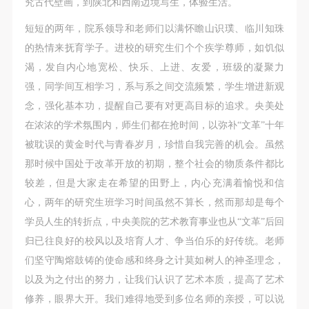
究古代壁画，到陕北和西南边境写生，体验生活。
短短的两年，院系领导和老师们以满怀瞻山识璞、临川知珠
的热情来抚育学子。进校的研究生们个个疾学尊师，如饥似
渴，发自内心地宽松、快乐、上进、友爱，班级的凝聚力
强，同学间互相学习，系与系之间交流频繁，学生增进新观
念，强化基本功，提醒自己要有对更高目标的追求。央美处
在浓浓的学术氛围内，师生们都在抢时间，以弥补“文革”十年
被耽误的黄金时代与青春岁月，珍惜自我完善的机会。虽然
那时候中国处于改革开放的初期，整个社会的物质条件都比
较差，但是大家走在希望的田野上，内心充满着愉悦和信
心，两年的研究生班学习时间虽然不算长，然而那却是每个
学员人生的转折点，中央美院的艺术教育事业也从“文革”后回
归已往良好的校风以及培育人才、争当伯乐的好传统。老师
们坚守陶熔鼓铸的使命感和终身之计莫如树人的神圣理念，
以及为之付出的努力，让我们认识了艺术本质，提高了艺术
修养，眼界大开。我们难得地受到多位名师的亲授，可以说