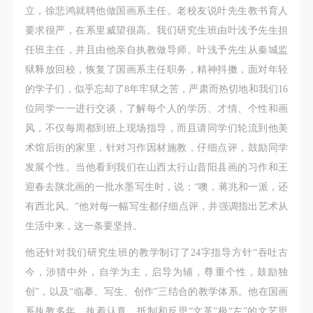
立，徐悲鸿就聘他做国画系主任。老校友说叶先生教书育人
要求很严，在系里威望很高。我们研究生班由叶浅予先生担
任班主任，并且由他亲自执教做导师。叶浅予先生从秦城监
狱释放回校，恢复了国画系主任职务，精神抖擞，面对年轻
的学子们，似乎忘却了8年牢狱之苦，严肃而热切地和我们16
位同学一一进行交谈，了解每个人的学历、才情、个性和画
风，不仅每周都到班上现场指导，而且请同学们轮流到他美
术馆后街的家里，针对习作因材施教，仔细点评，鼓励同学
发展个性。当他看到我们在山西太行山昔阳县画的习作和王
迎春去陕北画的一批水墨写生时，说：“噢，蒋兆和一派，还
有西北风。”他对每一幅写生都仔细点评，并强调指出艺术从
生活中来，这一条要坚持。
他还针对我们研究生班的教学制订了24字指导方针“吞吐古
今，涉猎中外，自学为主，启导为辅，尊重个性，鼓励独
创”，以及“临摹、写生、创作”三结合的教学体系。他在国画
系执教多年，执着认真，抵制和反思“文革”极“左”的文艺思