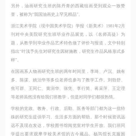
另外，油画研究生班的陈丹青的西藏组画受到观众一致赞
誉，被称为“我国油画史上罕见精品”。
浙江美术学院（现中国美术学院）学报《新美术》1981年2月
刊对中央美院研究生班毕业作品展览，以《名师高徒》为
题，从教学到毕业作品艺术特色做了评价与报道，文中特别
指出“叶浅予先生对研究生因材施教，研究生作品风格形式多
样”。
在国画系人物画研究生班的两年时间里，李琦、卢沉、姚有
多、陈谋、姚治华等多位老师也参与了教学工作。刘勃舒、
焦可群、王同仁、黄润华、张凭、李行简、蒋采萍、王定理
等老师虽然没有给我们班教学，但是对同学们都很热情。
学校的党政、教务、行政、后勤、医务等部门都为这一批特
殊的研究生提供学习、生活多方面的帮助。那个时候资讯远
远不及现在发达，学校图书馆阅览室对学生开放。我们班同
学提出要求观摩学校美术馆的古今藏品。杨筠馆长克服困