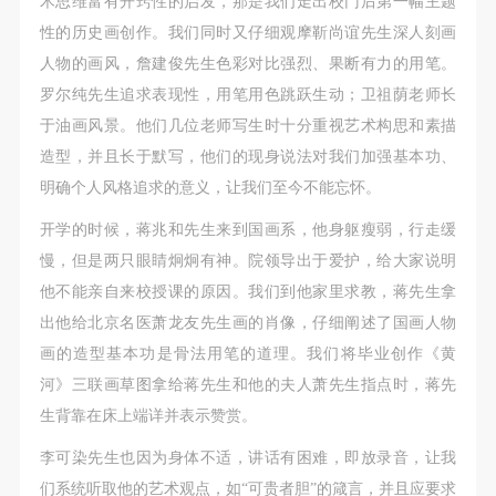
术思维富有开窍性的启发，那是我们走出校门后第一幅主题
性的历史画创作。我们同时又仔细观摩靳尚谊先生深人刻画
人物的画风，詹建俊先生色彩对比强烈、果断有力的用笔。
罗尔纯先生追求表现性，用笔用色跳跃生动；卫祖荫老师长
于油画风景。他们几位老师写生时十分重视艺术构思和素描
造型，并且长于默写，他们的现身说法对我们加强基本功、
明确个人风格追求的意义，让我们至今不能忘怀。
开学的时候，蒋兆和先生来到国画系，他身躯瘦弱，行走缓
慢，但是两只眼睛炯炯有神。院领导出于爱护，给大家说明
他不能亲自来校授课的原因。我们到他家里求教，蒋先生拿
出他给北京名医萧龙友先生画的肖像，仔细阐述了国画人物
画的造型基本功是骨法用笔的道理。我们将毕业创作《黄
河》三联画草图拿给蒋先生和他的夫人萧先生指点时，蒋先
生背靠在床上端详并表示赞赏。
李可染先生也因为身体不适，讲话有困难，即放录音，让我
们系统听取他的艺术观点，如“可贵者胆”的箴言，并且应要求