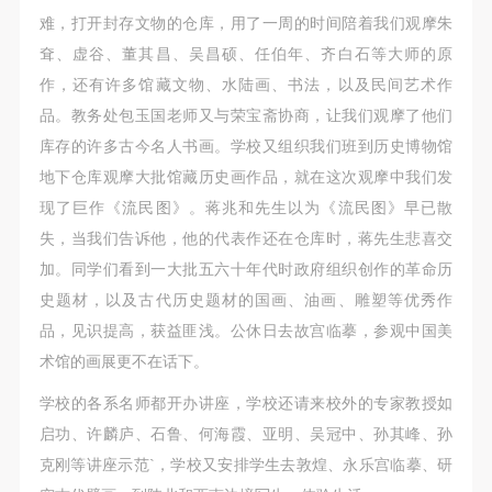
难，打开封存文物的仓库，用了一周的时间陪着我们观摩朱
耷、虚谷、董其昌、吴昌硕、任伯年、齐白石等大师的原
作，还有许多馆藏文物、水陆画、书法，以及民间艺术作
品。教务处包玉国老师又与荣宝斋协商，让我们观摩了他们
库存的许多古今名人书画。学校又组织我们班到历史博物馆
地下仓库观摩大批馆藏历史画作品，就在这次观摩中我们发
现了巨作《流民图》。蒋兆和先生以为《流民图》早已散
失，当我们告诉他，他的代表作还在仓库时，蒋先生悲喜交
加。同学们看到一大批五六十年代时政府组织创作的革命历
史题材，以及古代历史题材的国画、油画、雕塑等优秀作
品，见识提高，获益匪浅。公休日去故宫临摹，参观中国美
术馆的画展更不在话下。
学校的各系名师都开办讲座，学校还请来校外的专家教授如
启功、许麟庐、石鲁、何海霞、亚明、吴冠中、孙其峰、孙
克刚等讲座示范`，学校又安排学生去敦煌、永乐宫临摹、研