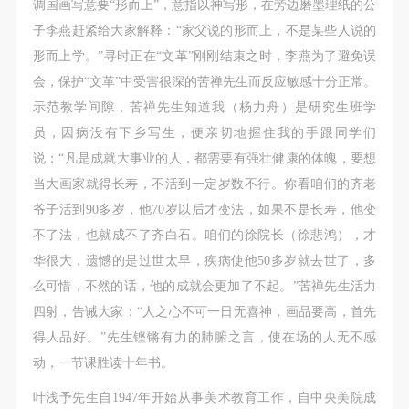
调国画写意要“形而上”，意指以神写形，在旁边磨墨理纸的公
快捷登录
帐号密码登录
子李燕赶紧给大家解释：“家父说的形而上，不是某些人说的
形而上学。”寻时正在“文革”刚刚结束之时，李燕为了避免误
发送验证码
会，保护“文革”中受害很深的苦禅先生而反应敏感十分正常。
手机号码
手机号码将作为您的登录账号
示范教学间隙，苦禅先生知道我（杨力舟）是研究生班学
员，因病没有下乡写生，便亲切地握住我的手跟同学们
说：“凡是成就大事业的人，都需要有强壮健康的体魄，要想
当大画家就得长寿，不活到一定岁数不行。你看咱们的齐老
验证码
爷子活到90多岁，他70岁以后才变法，如果不是长寿，他变
登录
不了法，也就成不了齐白石。咱们的徐院长（徐悲鸿），才
华很大，遗憾的是过世太早，疾病使他50多岁就去世了，多
可使用雅昌艺术网会员账户登录
么可惜，不然的话，他的成就会更加了不起。”苦禅先生活力
四射，告诫大家：“人之心不可一日无喜神，画品要高，首先
得人品好。”先生铿锵有力的肺腑之言，使在场的人无不感
动，一节课胜读十年书。
叶浅予先生自1947年开始从事美术教育工作，自中央美院成