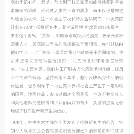
故，活动中任何非事故当事人及美术馆将不承担人身
故，活动中任何非事故当事人及美术馆将不承担人身
故，活动中任何非事故当事人及美术馆将不承担人身
我们牢记心间。所以，每次到丁校长家里都能够感受到革命
事故的任何责任，但有互相援助的义务。参加活动的
事故的任何责任，但有互相援助的义务。参加活动的
事故的任何责任，但有互相援助的义务。参加活动的
老前辈的温暖，受到做人步向正道的熏染，而不仅仅是增进
成员应当积极主动的组织实施救援工作，但对事故本
成员应当积极主动的组织实施救援工作，但对事故本
成员应当积极主动的组织实施救援工作，但对事故本
对绘画的认识。这一次会面丁校长特别告诉我们，中央美院
身不承担任何法律责任和经济责任。参加本次活动者
身不承担任何法律责任和经济责任。参加本次活动者
身不承担任何法律责任和经济责任。参加本次活动者
计划在1978年招收研究生，非常诚恳地说“欢迎你们来报考，
的人身安全不负有民事及相关连带责任。
的人身安全不负有民事及相关连带责任。
的人身安全不负有民事及相关连带责任。
要有这个勇气。‘文革’，对国家造成极大的损失，改革开放极
第五条
第五条
第五条
需要人才，美院那些有名的教授都在平反昭雪，你们赶快向
参加活动者在此次活动期间应主动遵守美术馆活动秩
参加活动者在此次活动期间应主动遵守美术馆活动秩
参加活动者在此次活动期间应主动遵守美术馆活动秩
他们学习……”丁校长一席话对我们的鼓舞是不言而喻的。他
序、维护美术馆场地及展示、展览、馆藏艺术作品及
序、维护美术馆场地及展示、展览、馆藏艺术作品及
序、维护美术馆场地及展示、展览、馆藏艺术作品及
后来接着又亲笔写信给我们：“可先准备功课考美院研究
衍生品的安全。活动中一旦因个人原因造成美术馆场
衍生品的安全。活动中一旦因个人原因造成美术馆场
衍生品的安全。活动中一旦因个人原因造成美术馆场
生。”在山西太原，我们从工厂到省文化局美术创作组，经历
地、空间、艺术品、衍生品等受到不同程度的损失、
地、空间、艺术品、衍生品等受到不同程度的损失、
地、空间、艺术品、衍生品等受到不同程度的损失、
十年的艰苦锻炼，坚持画笔不离手，坚守反映现实生活的创
破坏。活动中任何非事故当事人及美术馆将不承担相
破坏。活动中任何非事故当事人及美术馆将不承担相
破坏。活动中任何非事故当事人及美术馆将不承担相
作道路，合作创作了一批在美术界和社会上产生了一定影响
应的责任与损失，应由参与活动者根据相应的法律条
应的责任与损失，应由参与活动者根据相应的法律条
应的责任与损失，应由参与活动者根据相应的法律条
的国画、油画作品，参加过四次全国美展，也许丁井文校长
文、组织规定进行协商和赔偿。并追究相应的法律责
文、组织规定进行协商和赔偿。并追究相应的法律责
文、组织规定进行协商和赔偿。并追究相应的法律责
和其他老师的慧眼看到了我们尚好的苗头，真诚的提携之心
任和经济责任。
任和经济责任。
任和经济责任。
增强了我们报考研究生的信心。
第六条
第六条
第六条
1978年，中央美术学院向全国发布了招收研究生的公告，特
参与活动者在参与活动时应当在美术馆工作人员及活
参与活动者在参与活动时应当在美术馆工作人员及活
参与活动者在参与活动时应当在美术馆工作人员及活
别令人欣喜的是公告郑重说明被压抑已久的群星名师们获得