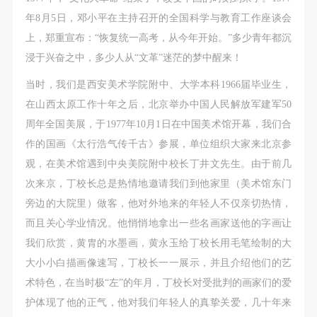
第一条
第一条
第一条
年8月5日，邓小平在主持召开的全国科学与教育工作座谈会
本次活动公平公正、自愿参加与退出、风险与责任自
本次活动公平公正、自愿参加与退出、风险与责任自
本次活动公平公正、自愿参加与退出、风险与责任自
上，郑重宣布：“恢复统一高考，从今年开始。”多少青年都沉
负的原则。但活动有风险，参加者应有必要的风险意
负的原则。但活动有风险，参加者应有必要的风险意
负的原则。但活动有风险，参加者应有必要的风险意
浸于兴奋之中，多少人从“文革”迷茫的梦中醒来！
识。
识。
识。
第二条
第二条
第二条
当时，我们是西安美术学院附中、大学本科1966届毕业生，
参加本次活动者必须遵守中华人民共和国的相关法
参加本次活动者必须遵守中华人民共和国的相关法
参加本次活动者必须遵守中华人民共和国的相关法
在山西太原工作十年之后，北京举办中国人民解放军建军50
律、法规，必须遵循道德和社会公德规范，并应该具
律、法规，必须遵循道德和社会公德规范，并应该具
律、法规，必须遵循道德和社会公德规范，并应该具
周年全国美展，于1977年10月1日在中国美术馆开幕，我们合
备以人为本、团结友爱、互相帮助和助人为乐的良好
备以人为本、团结友爱、互相帮助和助人为乐的良好
备以人为本、团结友爱、互相帮助和助人为乐的良好
作的国画《太行浩气传千古》参展，单位组织大家来北京参
品质。
品质。
品质。
观，在美术馆遇到中央美院附中校长丁井文先生。由于前几
第三条
第三条
第三条
次来京，丁校长总是热情地邀请我们到他家里（美术馆东门
参加本次活动人员应该是成年人（具有完全民事行为
参加本次活动人员应该是成年人（具有完全民事行为
参加本次活动人员应该是成年人（具有完全民事行为
旁边的大院里）做客，他对外地来的年轻人不仅亲切热情，
能力的人，18周岁以上）未成年人必须在成年人的陪
能力的人，18周岁以上）未成年人必须在成年人的陪
能力的人，18周岁以上）未成年人必须在成年人的陪
而且关心学业情况。他悄悄地拿出一些名画家送他的字画让
同下参观。
同下参观。
同下参观。
我们欣赏，黄胄的水墨画，黄永玉给丁校长用毛笔绘制的大
第四条
第四条
第四条
大小小白描画像速写，丁校长一一展示，并且介绍他们的艺
参加活动者在此次活动期间的人身安全责任自负。鼓
参加活动者在此次活动期间的人身安全责任自负。鼓
参加活动者在此次活动期间的人身安全责任自负。鼓
术特色，在当时极“左”的年月，丁校长对受批判的画家们的爱
励参加者自行购买人身安全保险。活动中一旦出现事
励参加者自行购买人身安全保险。活动中一旦出现事
励参加者自行购买人身安全保险。活动中一旦出现事
护体现了他的正气，他对我们年轻人的真挚关爱，几十年来