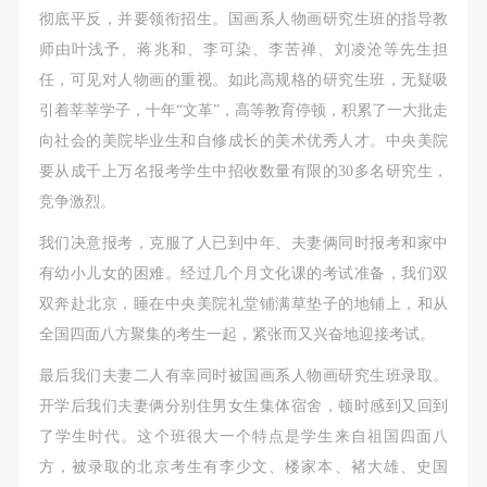
动导师、教师指导下进行，并正确的使用活动中所涉
动导师、教师指导下进行，并正确的使用活动中所涉
动导师、教师指导下进行，并正确的使用活动中所涉
彻底平反，并要领衔招生。国画系人物画研究生班的指导教
及到的绘画工具、创作材料及配套设备、设施，若参
及到的绘画工具、创作材料及配套设备、设施，若参
及到的绘画工具、创作材料及配套设备、设施，若参
师由叶浅予、蒋兆和、李可染、李苦禅、刘凌沧等先生担
与者因个人原因在使用相应绘画工具、创作材料及配
与者因个人原因在使用相应绘画工具、创作材料及配
与者因个人原因在使用相应绘画工具、创作材料及配
任，可见对人物画的重视。如此高规格的研究生班，无疑吸
套设备、设施造成个人受伤、伤害他人及造成相应工
套设备、设施造成个人受伤、伤害他人及造成相应工
套设备、设施造成个人受伤、伤害他人及造成相应工
引着莘莘学子，十年“文革”，高等教育停顿，积累了一大批走
具、材料、设备或设施的故障或损坏。参与活动者应
具、材料、设备或设施的故障或损坏。参与活动者应
具、材料、设备或设施的故障或损坏。参与活动者应
向社会的美院毕业生和自修成长的美术优秀人才。中央美院
当承当相应的全部责任，并主动赔偿相应的经济损
当承当相应的全部责任，并主动赔偿相应的经济损
当承当相应的全部责任，并主动赔偿相应的经济损
要从成千上万名报考学生中招收数量有限的30多名研究生，
失。活动中任何非事故当事人及美术馆将不承担人身
失。活动中任何非事故当事人及美术馆将不承担人身
失。活动中任何非事故当事人及美术馆将不承担人身
竞争激烈。
事故的任何责任。
事故的任何责任。
事故的任何责任。
我们决意报考，克服了人已到中年、夫妻俩同时报考和家中
中央美术学院美术馆肖像权许可使用协议
中央美术学院美术馆肖像权许可使用协议
中央美术学院美术馆肖像权许可使用协议
有幼小儿女的困难。经过几个月文化课的考试准备，我们双
根据《中华人民共和国广告法》、《中华人民共和国
根据《中华人民共和国广告法》、《中华人民共和国
根据《中华人民共和国广告法》、《中华人民共和国
双奔赴北京，睡在中央美院礼堂铺满草垫子的地铺上，和从
民法通则》以及 最高人民法院关于贯彻执行 《中华
民法通则》以及 最高人民法院关于贯彻执行 《中华
民法通则》以及 最高人民法院关于贯彻执行 《中华
全国四面八方聚集的考生一起，紧张而又兴奋地迎接考试。
人民共和国民法通则》若干问题的意见（试行）>的
人民共和国民法通则》若干问题的意见（试行）>的
人民共和国民法通则》若干问题的意见（试行）>的
有关规定，为明确肖像许可方（甲方）和使用方（乙
有关规定，为明确肖像许可方（甲方）和使用方（乙
有关规定，为明确肖像许可方（甲方）和使用方（乙
最后我们夫妻二人有幸同时被国画系人物画研究生班录取。
方）的权利义务关系，经双方友好协商，甲乙双方就
方）的权利义务关系，经双方友好协商，甲乙双方就
方）的权利义务关系，经双方友好协商，甲乙双方就
开学后我们夫妻俩分别住男女生集体宿舍，顿时感到又回到
带有甲方肖像的作品的使用达成如下一致协议：
带有甲方肖像的作品的使用达成如下一致协议：
带有甲方肖像的作品的使用达成如下一致协议：
了学生时代。这个班很大一个特点是学生来自祖国四面八
一、 一般约定
一、 一般约定
一、 一般约定
方，被录取的北京考生有李少文、楼家本、褚大雄、史国