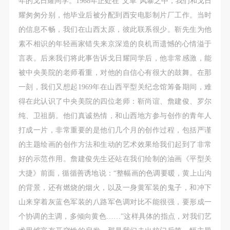
年的戈日耀同学。1968年正处在“文革”风暴之中，我们和戈日
附则
附则
附则
耀匆匆分别，他毕业后被分配到西安电影制片厂工作。当时
（1）、本协议未尽事宜，经双方友好协商后可作为
（1）、本协议未尽事宜，经双方友好协商后可作为
（1）、本协议未尽事宜，经双方友好协商后可作为
的信息不畅，我们在山西太原，彼此联系很少。靳先生为他
本协议的补充协议，并不得违反相关法律法规规定。
本协议的补充协议，并不得违反相关法律法规规定。
本协议的补充协议，并不得违反相关法律法规规定。
素不相识的年轻画家错失来京深造的良机而遗憾的心情溢于
（2）、本协议自甲乙双方签字（盖章）、勾选之日
（2）、本协议自甲乙双方签字（盖章）、勾选之日
（2）、本协议自甲乙双方签字（盖章）、勾选之日
言表。后来我们将此事告诉戈日耀同学后，他非常感激，能
起生效。
起生效。
起生效。
被中央美院的老师看重，对他的自信心有很大的鼓舞。在那
（3）、本协议包括纸质档和电子档，纸质档—式二
（3）、本协议包括纸质档和电子档，纸质档—式二
（3）、本协议包括纸质档和电子档，纸质档—式二
一刻，我们又想起1969年在山西平型关纪念馆筹备期间，难
份，甲乙双方各执一份，均具有同等法律效力。
份，甲乙双方各执一份，均具有同等法律效力。
份，甲乙双方各执一份，均具有同等法律效力。
得在此认识了中央美院的四位老师：靳尚谊、詹建俊、罗尔
活动参与者意味着接受并承担本协议的全部义务，未
活动参与者意味着接受并承担本协议的全部义务，未
活动参与者意味着接受并承担本协议的全部义务，未
纯、卫祖荫。他们真诚热情，和山西地方参与创作的青年人
同意者意味着放弃参加此次活动的权利。凡参加这次
同意者意味着放弃参加此次活动的权利。凡参加这次
同意者意味着放弃参加此次活动的权利。凡参加这次
打成一片，非常重要的是他们几个月的创作过程，包括严谨
活动前，必须事先与自己的家属沟通，取得家属同
活动前，必须事先与自己的家属沟通，取得家属同
活动前，必须事先与自己的家属沟通，取得家属同
的主题绘画的创作方法和生动的艺术效果给我们起到了非常
意，同时知晓并同意本免责声明。参加者签名/勾选
意，同时知晓并同意本免责声明。参加者签名/勾选
意，同时知晓并同意本免责声明。参加者签名/勾选
好的示范作用。詹建俊先生还站在我们绘制的油画《平型关
后，视作其家属也已知晓并同意。
后，视作其家属也已知晓并同意。
后，视作其家属也已知晓并同意。
大捷》前面，循循善诱地说：“整幅画的色调要暖，黄上山沟
我已认真阅读上述条款，并且同意。
我已认真阅读上述条款，并且同意。
我已认真阅读上述条款，并且同意。
的背景，还有燃烧的烟火，以及一身黄军装的鬼子，和冲下
山来穿着灰蓝色军装的八路军色调对比不能很强，要形成一
个协调的主调，多倾向黄色……”这样具体的指点，对我们艺