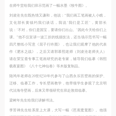
在师牛堂给我们班示范画了一幅水墨《牧牛图》。
刘凌沧先生既热情又谦和，他说：“我们画工笔画被人小瞧，
文化部长黄镇约我们谈话，我说‘我们是工匠’，黄部长
说：‘不对，你们是国宝，要请你们出山。’因此今天给你们上
课。”他不仅宣讲一波三折的线描技法，还当场示范书写一幅
四尺整纸小写意《屈子行吟图》，也让我们观摩了他的代表
作《淝水之战》，之后又请郭慕熙老师（刘凌沧老师夫人）
请在荣宝斋专事工笔画研究的老专家，辅导我们临摹《韩熙
载夜宴图》《八十七神仙卷》等木版复制品。
陆鸿年老师在20世纪50年代参与了山西永乐宫壁画的保护、
迁移、临摹工作，专长壁画教学，他带领学生参观了北京明
代法海寺壁画，后来又带领研究生班赴敦煌临摹。
梁树年先生给我们讲解书法。
李苦禅先生给系里上大课，大写一幅《芭蕉鹭鸶图》。他强