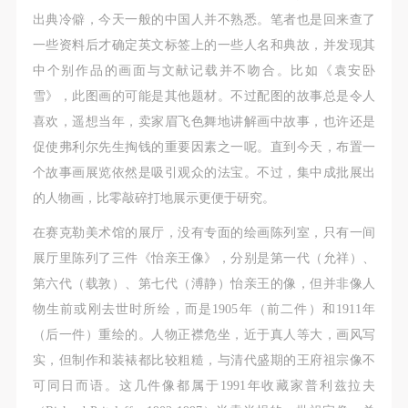
出典冷僻，今天一般的中国人并不熟悉。笔者也是回来查了
一些资料后才确定英文标签上的一些人名和典故，并发现其
中个别作品的画面与文献记载并不吻合。比如《袁安卧
雪》，此图画的可能是其他题材。不过配图的故事总是令人
喜欢，遥想当年，卖家眉飞色舞地讲解画中故事，也许还是
促使弗利尔先生掏钱的重要因素之一呢。直到今天，布置一
个故事画展览依然是吸引观众的法宝。不过，集中成批展出
的人物画，比零敲碎打地展示更便于研究。
在赛克勒美术馆的展厅，没有专面的绘画陈列室，只有一间
展厅里陈列了三件《怡亲王像》，分别是第一代（允祥）、
第六代（载敦）、第七代（溥静）怡亲王的像，但并非像人
物生前或刚去世时所绘，而是1905年（前二件）和1911年
（后一件）重绘的。人物正襟危坐，近于真人等大，画风写
实，但制作和装裱都比较粗糙，与清代盛期的王府祖宗像不
可同日而语。这几件像都属于1991年收藏家普利兹拉夫