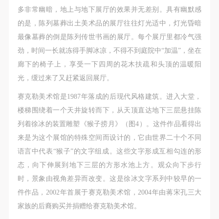
多非常幽暗，地上与地下展厅的效果并无差别。具有幽默感
的是，陈列墓葬出土美术品的展厅往往灯光适中，灯光昏暗
最像墓葬的倒是陈列传世书画的展厅。每个展厅里都冷气强
劲，时间一长就冻得手脚冰凉，不得不到庭院中“加温”，坐在
廊下的椅子上，享受一下四周的花木扶疏和头顶的温暖阳
光，缓过来了又赶紧返回展厅。
赛克勒美术馆是1987年落成的后现代风格建筑。进入大堂，
楼梯围绕着一个天井旋转而下，从天顶直达地下三层悬挂陈
列着徐冰的装置雕塑《猴子捞月》（图4）。这件作品看得出
来是为这个展馆的特殊空间而设计的，它由世界二十个不同
语言中代表“猴子”的文字组成。这些文字形成互相勾连的形
态，向下伸展到地下三层的方形水池上方。观众向下步行
时，景象由视角差异而改变。这是徐冰文字系列中较早的一
件作品，2002年首展于赛克勒美术馆，2004年由蒋宋孔三大
家族的后裔购买并捐赠给赛克勒美术馆。