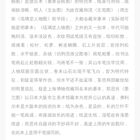
棋图》是故宫本《重屏会棋图》的明仿本，线条匀而弱，描
画较清晰。明人《文会图》为故宫藏韩滉《文苑图》（周文
矩《琉璃堂人物图》前半段）、大都会藏宋摹本（实际很可
能是明摹本）《琉璃堂人物图》之外的又一别本，年代可能
晚到清。该本淡设色，衣纹用战笔描又有提按，组织松散，
很难看；松针、松萝、树皮鳞圈、石上片岩层，皆排列松
散，水平较差。吴镇《仿荆浩渔父图卷》画笔粗重，但书法
笔画起止处都颇尖锐，与画笔不一致；其山水笔法学沈周，
人物双眼呈圆点状，卷末山石出现干笔飞白，皆为明代特
征，初疑蓝瑛辈作伪，但水平还不如蓝瑛，某些局部皴纹组
织明显混乱，疑是上海博物馆藏同名本的摹本。郑思肖《墨
兰图》以日本大阪市立美术馆藏本为世所公认的真迹，弗利
尔本是大阪本的拙劣仿本；纸为灰色，是染的，长的兰叶不
能一笔画成，有接描加长的痕迹；纸是生纸，湿笔处有涨墨
痕迹；郑思肖自题诗的字抄得不好，真迹上用的年款戳印，
在此本上是用干笔描写的。