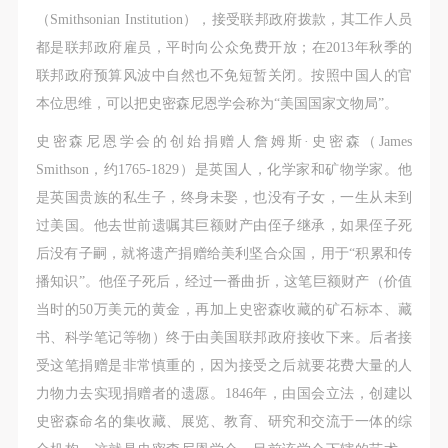
动导师、教师指导下进行，并正确的使用活动中所涉
动导师、教师指导下进行，并正确的使用活动中所涉
动导师、教师指导下进行，并正确的使用活动中所涉
（Smithsonian Institution），接受联邦政府拨款，其工作人员
及到的绘画工具、创作材料及配套设备、设施，若参
及到的绘画工具、创作材料及配套设备、设施，若参
及到的绘画工具、创作材料及配套设备、设施，若参
都是联邦政府雇员，平时向公众免费开放；在2013年秋季的
与者因个人原因在使用相应绘画工具、创作材料及配
与者因个人原因在使用相应绘画工具、创作材料及配
与者因个人原因在使用相应绘画工具、创作材料及配
联邦政府预算风波中自然也不免短暂关闭。按照中国人的官
套设备、设施造成个人受伤、伤害他人及造成相应工
套设备、设施造成个人受伤、伤害他人及造成相应工
套设备、设施造成个人受伤、伤害他人及造成相应工
本位思维，可以把史密森尼恩学会称为“美国国家文物局”。
具、材料、设备或设施的故障或损坏。参与活动者应
具、材料、设备或设施的故障或损坏。参与活动者应
具、材料、设备或设施的故障或损坏。参与活动者应
史密森尼恩学会的创始捐赠人詹姆斯·史密森（James
当承当相应的全部责任，并主动赔偿相应的经济损
当承当相应的全部责任，并主动赔偿相应的经济损
当承当相应的全部责任，并主动赔偿相应的经济损
Smithson，约1765-1829）是英国人，化学家和矿物学家。他
失。活动中任何非事故当事人及美术馆将不承担人身
失。活动中任何非事故当事人及美术馆将不承担人身
失。活动中任何非事故当事人及美术馆将不承担人身
是英国贵族的私生子，终身未娶，也没有子女，一生从未到
事故的任何责任。
事故的任何责任。
事故的任何责任。
过美国。他去世前遗嘱其巨额财产由侄子继承，如果侄子死
中央美术学院美术馆肖像权许可使用协议
中央美术学院美术馆肖像权许可使用协议
中央美术学院美术馆肖像权许可使用协议
后没有子嗣，就将遗产捐赠给美利坚合众国，用于“积累和传
根据《中华人民共和国广告法》、《中华人民共和国
根据《中华人民共和国广告法》、《中华人民共和国
根据《中华人民共和国广告法》、《中华人民共和国
播知识”。他侄子死后，经过一番曲折，这笔巨额财产（价值
民法通则》以及 最高人民法院关于贯彻执行 《中华
民法通则》以及 最高人民法院关于贯彻执行 《中华
民法通则》以及 最高人民法院关于贯彻执行 《中华
当时的50万美元的黄金，再加上史密森收藏的矿石标本、藏
人民共和国民法通则》若干问题的意见（试行）>的
人民共和国民法通则》若干问题的意见（试行）>的
人民共和国民法通则》若干问题的意见（试行）>的
书、科学笔记等物）终于由美国联邦政府接收下来。后者接
有关规定，为明确肖像许可方（甲方）和使用方（乙
有关规定，为明确肖像许可方（甲方）和使用方（乙
有关规定，为明确肖像许可方（甲方）和使用方（乙
受这笔捐赠是非常慎重的，因为接受之后就要花费大量的人
方）的权利义务关系，经双方友好协商，甲乙双方就
方）的权利义务关系，经双方友好协商，甲乙双方就
方）的权利义务关系，经双方友好协商，甲乙双方就
力物力去实现捐赠者的遗愿。1846年，由国会立法，创建以
带有甲方肖像的作品的使用达成如下一致协议：
带有甲方肖像的作品的使用达成如下一致协议：
带有甲方肖像的作品的使用达成如下一致协议：
史密森命名的集收藏、展览、教育、研究和交流于一体的综
一、 一般约定
一、 一般约定
一、 一般约定