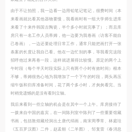
由于不让拍照，我一边看一边用铅笔记笔记，很费时间（本
来看画就比看其他器物要慢，我看画时有一组大学师生进库
来看了十来件韩国古陶瓷，半个多小时就完事了）；而且库
房只有一名工作人员蒂姆，他一边要为我卷画（访客不能自
己卷画），一边还要处理日常工作，通常只能把画打开一张
条案的长度让我自己看。他在一边忙别的事，等我看完这段
招呼他过来再卷一段，这样就进展得比较慢。原定的两个上
午时段（每个半天时段实际上只有两个小时有效时间）根本
不够，蒂姆很热心地为我增加了一个下午的时段，两头再压
缩午饭和归库准备时间，花了两个多小时，才匆匆看完。当
时稍觉遗憾的是没有看到立轴。
我后来看到一些立轴的机会是在其中一个上午。库房接待了
一拨来自中国的嘉宾，在一间陈列室中陈列了一些重要馆藏
书画，包括敦煌藏经洞出土唐代绢画，南宋周季常、林庭珪
《五百罗汉图》二件，赵孟頫《二羊图》、邹复雷《春消息