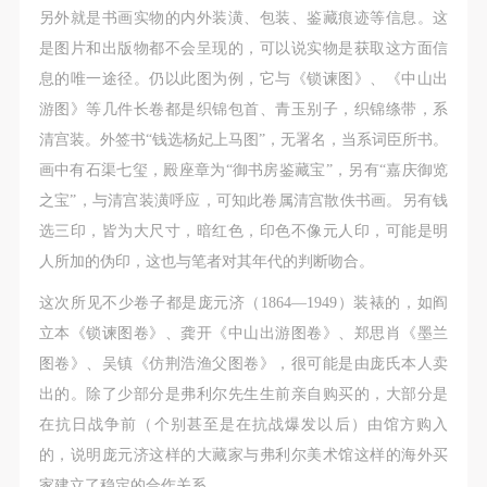
另外就是书画实物的内外装潢、包装、鉴藏痕迹等信息。这
是图片和出版物都不会呈现的，可以说实物是获取这方面信
息的唯一途径。仍以此图为例，它与《锁谏图》、《中山出
游图》等几件长卷都是织锦包首、青玉别子，织锦绦带，系
清宫装。外签书“钱选杨妃上马图”，无署名，当系词臣所书。
画中有石渠七玺，殿座章为“御书房鉴藏宝”，另有“嘉庆御览
之宝”，与清宫装潢呼应，可知此卷属清宫散佚书画。另有钱
选三印，皆为大尺寸，暗红色，印色不像元人印，可能是明
人所加的伪印，这也与笔者对其年代的判断吻合。
这次所见不少卷子都是庞元济（1864—1949）装裱的，如阎
立本《锁谏图卷》、龚开《中山出游图卷》、郑思肖《墨兰
图卷》、吴镇《仿荆浩渔父图卷》，很可能是由庞氏本人卖
出的。除了少部分是弗利尔先生生前亲自购买的，大部分是
在抗日战争前（个别甚至是在抗战爆发以后）由馆方购入
的，说明庞元济这样的大藏家与弗利尔美术馆这样的海外买
家建立了稳定的合作关系。