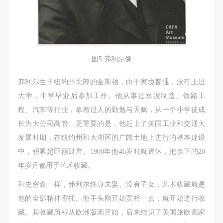
图5 弗利尔像
弗利尔生于纽约州北部的金斯顿，由于家境普通，没有上过
大学，中学毕业后参加工作。他从事过水泥制造、铁路工
程、汽车等行业，靠着过人的勤勉与天赋，从一个小学徒成
长为大公司高管。更重要的是，他赶上了美国工业和交通大
发展时期，在纽约州和大湖区的广阔土地上进行的基本建设
中，积累起巨额财富。1900年他46岁时就退休，把余下的20
年岁月都用于艺术收藏。
和史密森一样，弗利尔终身未娶、没有子女，艺术收藏就是
他的全部精神寄托。他手头刚开始宽裕一点，就开始进行收
藏。其收藏历程从欧洲版画开始，后来结识了美国旅欧画家