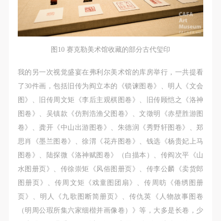
图10 赛克勒美术馆收藏的部分古代玺印
我的另一次视觉盛宴在弗利尔美术馆的库房举行，一共提看
了30件画，包括旧传为阎立本的《锁谏图卷》、明人《文会
图》、旧传周文矩《李后主观棋图卷》、旧传顾恺之《洛神
图卷》、吴镇款《仿荆浩渔父图卷》、文徵明《赤壁胜游图
卷》、龚开《中山出游图卷》、朱德润《秀野轩图卷》、郑
思肖《墨兰图卷》、徐渭《花卉图卷》、钱选《杨贵妃上马
图卷》、陆探微《洛神赋图卷》（白描本）、传阎次平《山
水图册页》、传徐崇矩《风俗图册页》、传李公麟《卖货郎
图册页》、传周文矩《戏童图团扇》、传周昉《倦绣图册
页》、明人《九歌图断简册页》、传仇英《人物故事图卷
（明周公瑕所集六家细楷并画像卷）》等，大多是长卷，少