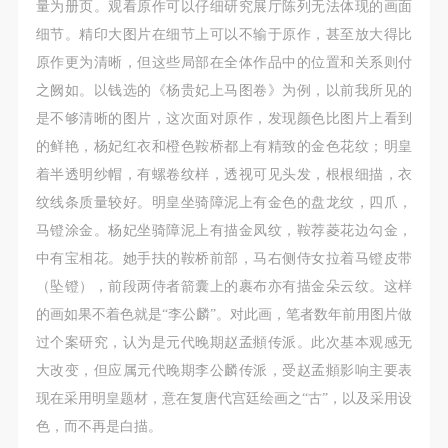
量为册页。观看原作可以仔细研究展厅陈列无法体现的画面
细节。精印大图片在细节上可以不输于原作，甚至放大得比
原作更为清晰，但这些局部在全体作品中的位置和关系则付
之阙如。以钱选的《杨贵妃上马图卷》为例，以前我所见的
是不够清晰的图片，这次面对原作，发现颜色比图片上看到
的鲜艳，杨妃红衣和橙色鞍桥都上有精致的金色花纹；明皇
着半透明纱帽，有螺卷纹样，透视可见头发，根根细描，衣
纹线条质量较好。明皇坐骑障泥上有金色的盘龙纹，四爪，
马镫涂金。杨妃坐骑障泥上有描金凤纹，鞍荐菱花边勾金，
中有宝相花。她手扶的鞍桥前部，马右侧侍女拉着马镫皮带
（坠镫），前段两侍者箭囊上的裹布亦有描金朵云纹。这样
的画如果不着色就是“李公麟”。对此画，笔者数年前用图片做
过个案研究，认为是元代晚期赵孟頫传派。此次基本观感无
大改变，但应属元代晚期李公麟传派，受赵孟頫影响主要表
现在采用明皇题材，意在复唐代宫廷绘画之“古”，以及采用设
色，而不再是白描。