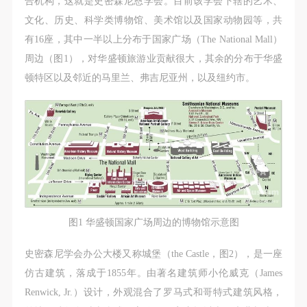
合机构，这就是史密森尼恩学会。目前该学会下辖的艺术、
（1）、甲方为本协议中的肖像权人，自愿将自己的
（1）、甲方为本协议中的肖像权人，自愿将自己的
（1）、甲方为本协议中的肖像权人，自愿将自己的
文化、历史、科学类博物馆、美术馆以及国家动物园等，共
肖像权许可乙方作符合本协议约定和法律规定的用
肖像权许可乙方作符合本协议约定和法律规定的用
肖像权许可乙方作符合本协议约定和法律规定的用
有16座，其中一半以上分布于国家广场（The National Mall）
途。
途。
途。
周边（图1），对华盛顿旅游业贡献很大，其余的分布于华盛
（2）、乙方中央美术学院美术馆是一所具有标志
（2）、乙方中央美术学院美术馆是一所具有标志
（2）、乙方中央美术学院美术馆是一所具有标志
顿特区以及邻近的马里兰、弗吉尼亚州，以及纽约市。
性、专业性、国际化的现代公共美术馆。中央美术学
性、专业性、国际化的现代公共美术馆。中央美术学
性、专业性、国际化的现代公共美术馆。中央美术学
院美术馆与时代同行，努力塑造一个开放、自由、学
院美术馆与时代同行，努力塑造一个开放、自由、学
院美术馆与时代同行，努力塑造一个开放、自由、学
术的空间氛围，竭诚与各单位、企业、机构、艺术家
术的空间氛围，竭诚与各单位、企业、机构、艺术家
术的空间氛围，竭诚与各单位、企业、机构、艺术家
和观众进行良好互动。以学院的学术研究为基础，积
和观众进行良好互动。以学院的学术研究为基础，积
和观众进行良好互动。以学院的学术研究为基础，积
极策划国际、国内多视角、多领域的展览、论坛及公
极策划国际、国内多视角、多领域的展览、论坛及公
极策划国际、国内多视角、多领域的展览、论坛及公
共教育活动，为美院师生、中外艺术家以及社会公众
共教育活动，为美院师生、中外艺术家以及社会公众
共教育活动，为美院师生、中外艺术家以及社会公众
提供一个交流、学习、展示的平台。作为一家公益性
提供一个交流、学习、展示的平台。作为一家公益性
提供一个交流、学习、展示的平台。作为一家公益性
单位，其开展的公共教育活动以学术性和公益性为
单位，其开展的公共教育活动以学术性和公益性为
单位，其开展的公共教育活动以学术性和公益性为
图1 华盛顿国家广场周边的博物馆示意图
主。
主。
主。
（3）、乙方为甲方拍摄中央美术学院公共教育部所
（3）、乙方为甲方拍摄中央美术学院公共教育部所
（3）、乙方为甲方拍摄中央美术学院公共教育部所
史密森尼学会办公大楼又称城堡（the Castle，图2），是一座
有公教活动。
有公教活动。
有公教活动。
仿古建筑，落成于1855年。由著名建筑师小伦威克（James
二、拍摄内容、使用形式、使用地域范围
二、拍摄内容、使用形式、使用地域范围
二、拍摄内容、使用形式、使用地域范围
Renwick, Jr.）设计，外观混合了罗马式和哥特式建筑风格，