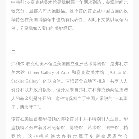
故，活动中任何非事故当事人及美术馆将不承担人身
故，活动中任何非事故当事人及美术馆将不承担人身
故，活动中任何非事故当事人及美术馆将不承担人身
中弗利尔-赛克勒美术馆是我时隔十年两次到访，参观时间比
事故的任何责任，但有互相援助的义务。参加活动的
事故的任何责任，但有互相援助的义务。参加活动的
事故的任何责任，但有互相援助的义务。参加活动的
较充分，且都入库大饱眼福。这个馆的馆史及中国古画的收
成员应当积极主动的组织实施救援工作，但对事故本
成员应当积极主动的组织实施救援工作，但对事故本
成员应当积极主动的组织实施救援工作，但对事故本
藏特色在美国博物馆中也颇有代表性。因此下文就以该馆为
身不承担任何法律责任和经济责任。参加本次活动者
身不承担任何法律责任和经济责任。参加本次活动者
身不承担任何法律责任和经济责任。参加本次活动者
例，分享我如入宝山的美妙经历。
的人身安全不负有民事及相关连带责任。
的人身安全不负有民事及相关连带责任。
的人身安全不负有民事及相关连带责任。
第五条
第五条
第五条
二
参加活动者在此次活动期间应主动遵守美术馆活动秩
参加活动者在此次活动期间应主动遵守美术馆活动秩
参加活动者在此次活动期间应主动遵守美术馆活动秩
序、维护美术馆场地及展示、展览、馆藏艺术作品及
序、维护美术馆场地及展示、展览、馆藏艺术作品及
序、维护美术馆场地及展示、展览、馆藏艺术作品及
弗利尔-赛克勒美术馆是美国国立亚洲艺术博物馆，是弗利尔
衍生品的安全。活动中一旦因个人原因造成美术馆场
衍生品的安全。活动中一旦因个人原因造成美术馆场
衍生品的安全。活动中一旦因个人原因造成美术馆场
美术馆（Freer Gallery of Art）和赛克勒美术馆（Arthur M.
地、空间、艺术品、衍生品等受到不同程度的损失、
地、空间、艺术品、衍生品等受到不同程度的损失、
地、空间、艺术品、衍生品等受到不同程度的损失、
Sackler Gallery）的联合体。两馆馆舍在地下相通，共享人力
破坏。活动中任何非事故当事人及美术馆将不承担相
破坏。活动中任何非事故当事人及美术馆将不承担相
破坏。活动中任何非事故当事人及美术馆将不承担相
资源和联邦政府拨款，但分别来自弗利尔和赛克勒两位捐赠
应的责任与损失，应由参与活动者根据相应的法律条
应的责任与损失，应由参与活动者根据相应的法律条
应的责任与损失，应由参与活动者根据相应的法律条
人的基金则是分开的，这种情况相当于中国人常说的“一套班
文、组织规定进行协商和赔偿。并追究相应的法律责
文、组织规定进行协商和赔偿。并追究相应的法律责
文、组织规定进行协商和赔偿。并追究相应的法律责
子，两块牌子”。
任和经济责任。
任和经济责任。
任和经济责任。
该馆在美国首都华盛顿的博物馆群中并不特别引人注目。华
第六条
第六条
第六条
盛顿特区分布着各种纪念馆、博物馆、艺术馆、图书馆、档
参与活动者在参与活动时应当在美术馆工作人员及活
参与活动者在参与活动时应当在美术馆工作人员及活
参与活动者在参与活动时应当在美术馆工作人员及活
案馆。这些机构绝大多数隶属于史密森尼恩学会