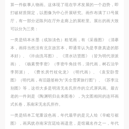
算一件叙事人物画。这体现了现在学术发展的一个趋势，即
打破材质限定，以图像为中心开展研究。画作布满了13号展
厅，有一部分还陈列在厅外走廊上的展柜里。展出的画大致
可以分为三类：
一类是绢本水墨（或加淡色）粗笔画，有《采薇图》（清摹
本，画得当然没有北京故宫本，即通常认为是李唐真迹的那
本好）、《许由洗耳图》、《渭水访贤图》（皆为明代浙派
画）、《杨素赞李密》（李密牛角挂书，清代画，树石法学
李郭派）、《费长房竹杖化龙》（明代画）、《袁安卧雪
图》（明代画，有旧题签称为“关仝雪霁旅行图”）、《苏李泣
别图》等，这些大多是明清无名氏所作的立式屏风画。最古
老的一件则是《陶渊明归去来图卷》，为文图相间的连环画
式长卷，系南宋无名氏所作。
一类是绢本工笔重设色画，年代最早的是元人绘《辛毗引裾
图》，画风犹存南宋宫廷绘画遗意，是馆藏名作之一，年代