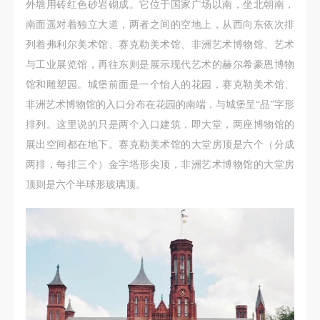
（1）、拍摄内容 乙方拍摄的带有甲方肖像的作品内
（1）、拍摄内容 乙方拍摄的带有甲方肖像的作品内
（1）、拍摄内容 乙方拍摄的带有甲方肖像的作品内
外墙用砖红色砂岩砌成。它位于国家广场以南，坐北朝南，
容包括：①中央美术学院美术馆②中央美术学院校园
容包括：①中央美术学院美术馆②中央美术学院校园
容包括：①中央美术学院美术馆②中央美术学院校园
南面遥对着独立大道，两者之间的空地上，从西向东依次排
内○3由中央美术学院公共教育部策划或执行的一切活
内○3由中央美术学院公共教育部策划或执行的一切活
内○3由中央美术学院公共教育部策划或执行的一切活
列着弗利尔美术馆、赛克勒美术馆、非洲艺术博物馆、艺术
动。
动。
动。
与工业展览馆，再往东则是展示现代艺术的赫尔希豪恩博物
（2）、使用形式 用于中央美术学院图书出版、销售
（2）、使用形式 用于中央美术学院图书出版、销售
（2）、使用形式 用于中央美术学院图书出版、销售
馆和雕塑园。城堡前面是一个怡人的花园，赛克勒美术馆、
附带光盘及宣传资料。
附带光盘及宣传资料。
附带光盘及宣传资料。
非洲艺术博物馆的入口分布在花园的南端，与城堡呈“品”字形
（3）、使用地域范围
（3）、使用地域范围
（3）、使用地域范围
排列。这里说的只是两个入口建筑，即大堂，两座博物馆的
适用地域范围包括国内和国外。
适用地域范围包括国内和国外。
适用地域范围包括国内和国外。
展出空间都在地下。赛克勒美术馆的大堂房顶是六个（分成
使用肖像的媒介限于不损害甲方肖像权的任何媒介
使用肖像的媒介限于不损害甲方肖像权的任何媒介
使用肖像的媒介限于不损害甲方肖像权的任何媒介
两排，每排三个）金字塔形尖顶，非洲艺术博物馆的大堂房
（如杂志、网络等）。
（如杂志、网络等）。
（如杂志、网络等）。
顶则是六个半球形玻璃顶。
三、肖像权使用期限
三、肖像权使用期限
三、肖像权使用期限
永久使用。
永久使用。
永久使用。
四、许可使用费用
四、许可使用费用
四、许可使用费用
带有甲方肖像作品的拍摄费用由乙方承担。
带有甲方肖像作品的拍摄费用由乙方承担。
带有甲方肖像作品的拍摄费用由乙方承担。
乙方于拍摄完带有甲方肖像的作品无需支付甲方任何
乙方于拍摄完带有甲方肖像的作品无需支付甲方任何
乙方于拍摄完带有甲方肖像的作品无需支付甲方任何
费用。
费用。
费用。