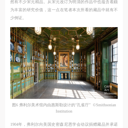
然有不少宋元精品。从宋元改订为明清的作品中也蕴含着颇
为丰富的研究价值，这一点在笔者本次所看的藏品中就有不
少例证。
图6 弗利尔美术馆内由惠斯勒设计的“孔雀厅” ©Smithsonian
Institution
1904年，弗利尔向美国史密森尼恩学会动议捐赠藏品并承诺