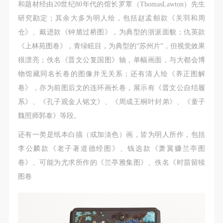
和题材经由20世纪80年代的馆长罗覃（ThomasLawton）先生
研究勘定；其余大多为明人绘，包括赵孟頫款《关羽和周
仓》、戴进款《钟馗过桥图》，为典型的浙派面貌；仇英款
《上林苑图卷》，青绿眩目，为典型的“苏州片”，但视觉效果
很漂亮；佚名《晋文公复国图》轴，单幅画面，与大都会博
物馆藏同名长卷的图像并无关系；还有清人绘《养正图解
卷》，亦为前图后文的连环画长卷，展示有《晋文公自结履
系》、《孔子观金人铭文》、《周成王桐叶封弟》、《童子
魏照师郭泰》等段。
还有一类是纸本白描（或加淡色）画，皆为明人所作，包括
李公麟款《老子著道德经图》、钱选款《萧翼赚兰亭图
卷》、可能为尤求所作的《兰亭雅集图》、佚名《时苗留犊
图卷