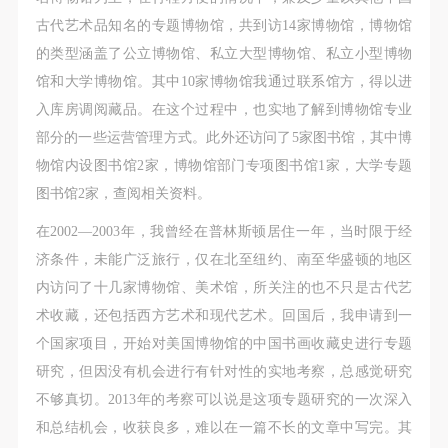
第一条
第一条
第一条
古代艺术品知名的专题博物馆，共到访14家博物馆，博物馆
本次活动公平公正、自愿参加与退出、风险与责任自
本次活动公平公正、自愿参加与退出、风险与责任自
本次活动公平公正、自愿参加与退出、风险与责任自
的类型涵盖了公立博物馆、私立大型博物馆、私立小型博物
负的原则。但活动有风险，参加者应有必要的风险意
负的原则。但活动有风险，参加者应有必要的风险意
负的原则。但活动有风险，参加者应有必要的风险意
馆和大学博物馆。其中10家博物馆我通过联系馆方，得以进
识。
识。
识。
入库房调阅藏品。在这个过程中，也实地了解到博物馆专业
第二条
第二条
第二条
部分的一些运营管理方式。此外还访问了5家图书馆，其中博
参加本次活动者必须遵守中华人民共和国的相关法
参加本次活动者必须遵守中华人民共和国的相关法
参加本次活动者必须遵守中华人民共和国的相关法
物馆内设图书馆2家，博物馆部门专项图书馆1家，大学专题
律、法规，必须遵循道德和社会公德规范，并应该具
律、法规，必须遵循道德和社会公德规范，并应该具
律、法规，必须遵循道德和社会公德规范，并应该具
图书馆2家，查阅相关资料。
备以人为本、团结友爱、互相帮助和助人为乐的良好
备以人为本、团结友爱、互相帮助和助人为乐的良好
备以人为本、团结友爱、互相帮助和助人为乐的良好
品质。
品质。
品质。
在2002—2003年，我曾经在普林斯顿居住一年，当时限于经
第三条
第三条
第三条
济条件，未能广泛旅行，仅在北至纽约、南至华盛顿的地区
参加本次活动人员应该是成年人（具有完全民事行为
参加本次活动人员应该是成年人（具有完全民事行为
参加本次活动人员应该是成年人（具有完全民事行为
内访问了十几家博物馆、美术馆，所关注的也不只是古代艺
能力的人，18周岁以上）未成年人必须在成年人的陪
能力的人，18周岁以上）未成年人必须在成年人的陪
能力的人，18周岁以上）未成年人必须在成年人的陪
术收藏，还包括西方艺术和现代艺术。回国后，我申请到一
同下参观。
同下参观。
同下参观。
个国家项目，开始对美国博物馆的中国书画收藏史进行专题
第四条
第四条
第四条
研究，但因没有机会进行有针对性的实地考察，总感觉研究
参加活动者在此次活动期间的人身安全责任自负。鼓
参加活动者在此次活动期间的人身安全责任自负。鼓
参加活动者在此次活动期间的人身安全责任自负。鼓
不够真切。2013年的考察可以说是这项专题研究的一次深入
励参加者自行购买人身安全保险。活动中一旦出现事
励参加者自行购买人身安全保险。活动中一旦出现事
励参加者自行购买人身安全保险。活动中一旦出现事
和总结机会，收获良多，难以在一篇不长的文章中写完。其