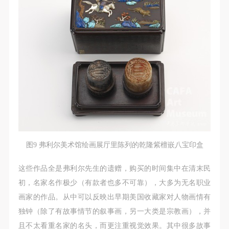
图9 弗利尔美术馆绘画展厅里陈列的乾隆紫檀嵌八宝印盒
这些作品全是弗利尔先生的遗赠，购买的时间集中在清末民
初，名家名作极少（有款者也多不可靠），大多为无名职业
画家的作品。从中可以反映出早期美国收藏家对人物画情有
独钟（除了有故事情节的叙事画，另一大类是宗教画），并
且不太看重名家的名头，而更注重视觉效果。其中很多故事