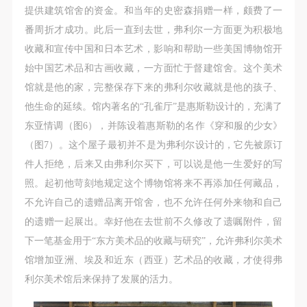
提供建筑馆舍的资金。和当年的史密森捐赠一样，颇费了一
番周折才成功。此后一直到去世，弗利尔一方面更为积极地
收藏和宣传中国和日本艺术，影响和帮助一些美国博物馆开
始中国艺术品和古画收藏，一方面忙于督建馆舍。这个美术
馆就是他的家，完整保存下来的弗利尔收藏就是他的孩子、
他生命的延续。馆内著名的“孔雀厅”是惠斯勒设计的，充满了
东亚情调（图6），并陈设着惠斯勒的名作《穿和服的少女》
（图7）。这个屋子最初并不是为弗利尔设计的，它先被原订
件人拒绝，后来又由弗利尔买下，可以说是他一生爱好的写
照。起初他苛刻地规定这个博物馆将来不再添加任何藏品，
不允许自己的遗赠品离开馆舍，也不允许任何外来物和自己
的遗赠一起展出。幸好他在去世前不久修改了遗嘱附件，留
下一笔基金用于“东方美术品的收藏与研究”，允许弗利尔美术
馆增加亚洲、埃及和近东（西亚）艺术品的收藏，才使得弗
利尔美术馆后来保持了发展的活力。