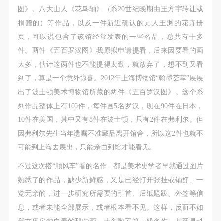
图》、八大山人《花鸟轴》（系20世纪晚期由王方宇转让或
捐赠的）等作品，以及一件新近确认的元人王渊的花卉册
页，可以说包含了该馆经常发表的一些名品，总共有十多
件。两件《五百罗汉图》我原拟申请提看，后来因要看的画
太多，估计这两件也不能提得太勤，就放弃了，想不到又看
到了，算是一个意外惊喜。2012年上海博物馆“翰墨荟萃”展展
出了波士顿美术博物馆所藏的两件《五百罗汉图》。这个系
列作品整体上有100件，每件画5名罗汉，现在90件在日本，
10件在美国，其中又有8件在波士顿，只有2件在弗利尔。但
因弗利尔先生当年遗嘱不准藏品离开馆舍，所以这2件也就不
可能到上海去展出，只能亲自到馆才能看见。
不过这次搭“顺风车”看的名作，都是美术史学者早就通过图片
熟悉了的作品，缺少新鲜感，又是已经打开张挂或铺好、一
览无余的，进一步研究所需要的引首、后纸题跋、外签等信
息，或者未能全部展示，或者根本看不见。这样，反而不如
我在库房独自看的那些画，大多数不算一线名作，甚至是科