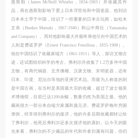
惠斯勒（James McNeill Whistler，1834-1903）并收藏其作
品，再在惠斯勒影响下爱上日本浮世绘和中国瓷器。他到访
日本本土早于中国，结识了一些重要的日本古玩商，如松木
文恭（Bunkio Matsuki，1867-1940）和山中商社（Yamanaka
and Company）。而对他影响最大并最终将他引向中国艺术的
人则是费诺罗萨（Ernest Francisco Fenollosa，1835-1908）。
他在中国结识了收藏家端方（1861-1911）等人，探访文物古
迹，还试图组织科学的考古。弗利尔共收集了1.2万多件中国
文物，有商代铜器、北齐佛雕、汉唐文物、宋明瓷器，还有
日本、印度、尼泊尔等地的亚洲艺术品。而最为人称道的则
是中国古画，在当时是美国最大宗的收藏，超过了波士顿美
术博物馆，目前已达1200余幅，数量仍然为美国之最。他的
藏画很大一部分来自端方家属和庞元济。费诺罗萨晚年穷困
潦倒，经常得到弗利尔的接济，他的许多后期收藏都转让给
了弗利尔，他死后弗利尔还多次接济他的寡妇。以今天的眼
光来看，弗利尔的不少藏品的年代和作者归属有问题，但仍