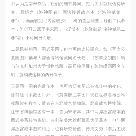
都认为是南宋作品，它们的细节异同、先后关系就很值得研
究。顾恺之《洛神图卷》画法接近故宫本（“洛神赋第一
卷”），画面较短（内容较少），树的造型弱些，疑似二代摹
本，但仍可归属于南宋画，与辽博本（乾隆御题“洛神赋第二
卷”者）不可同日而语。
二是题材相同、图式不同，但也可供比较研究。如《晋文公
复国图》轴与大都会博物馆藏同名长卷，《苏李泣别图》轴
与伯克利加州大学博物馆藏（高居翰借展）陈洪绶画同名立
轴，就构成这样的两对例子。
三是同一图的先后传本，也可供研究图式在流传中的变化。
除前述《采薇图》外，《萧翼赚兰亭图》现在世界各地公私
收藏皆有数本，后者在台北故宫博物院、北京故宫博物院、
辽宁省博物馆各有一本，皆为宋摹本，其中两岸故宫藏本的
图式关系较为密切。弗利尔美术馆所藏虽为明摹本，但与两
岸故宫藏本图式相近，也有研究价值。传周文矩《李后主观