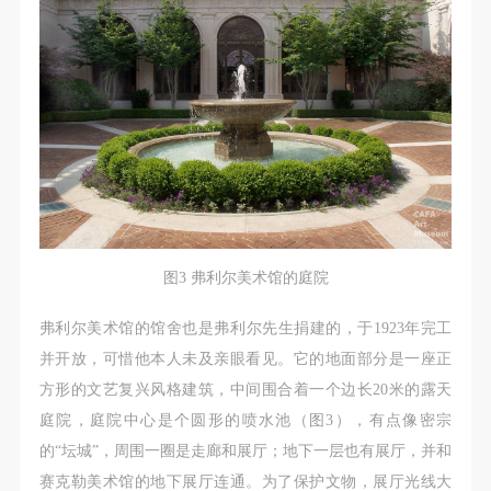
图3 弗利尔美术馆的庭院
弗利尔美术馆的馆舍也是弗利尔先生捐建的，于1923年完工
并开放，可惜他本人未及亲眼看见。它的地面部分是一座正
方形的文艺复兴风格建筑，中间围合着一个边长20米的露天
庭院，庭院中心是个圆形的喷水池（图3），有点像密宗
的“坛城”，周围一圈是走廊和展厅；地下一层也有展厅，并和
赛克勒美术馆的地下展厅连通。为了保护文物，展厅光线大