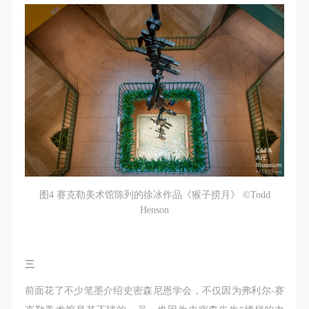
图4 赛克勒美术馆陈列的徐冰作品《猴子捞月》 ©Todd
Henson
三
前面花了不少笔墨介绍史密森尼恩学会，不仅因为弗利尔-赛