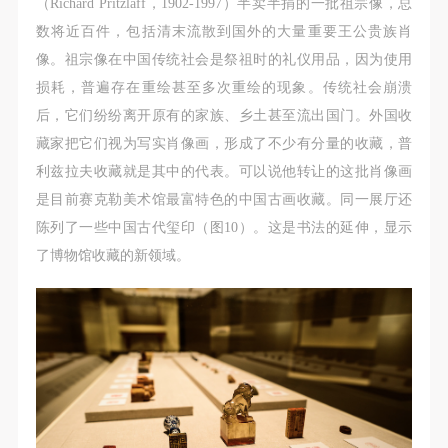
（Richard Pritzlaff，1902-1997）半卖半捐的一批祖宗像，总
数将近百件，包括清末流散到国外的大量重要王公贵族肖
像。祖宗像在中国传统社会是祭祖时的礼仪用品，因为使用
损耗，普遍存在重绘甚至多次重绘的现象。传统社会崩溃
后，它们纷纷离开原有的家族、乡土甚至流出国门。外国收
藏家把它们视为写实肖像画，形成了不少有分量的收藏，普
利兹拉夫收藏就是其中的代表。可以说他转让的这批肖像画
是目前赛克勒美术馆最富特色的中国古画收藏。同一展厅还
陈列了一些中国古代玺印（图10）。这是书法的延伸，显示
了博物馆收藏的新领域。