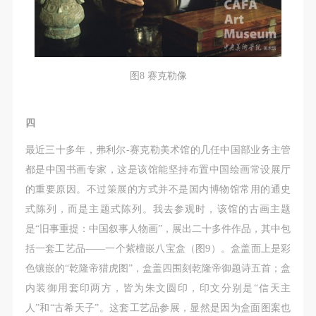
图8 赛克勒像
四
最近三十多年，弗利尔-赛克勒美术馆的几任中国部业务主管
都是中国书画专家，这是该馆能坚持布置中国绘画常设展厅
的重要原因。不过策展的方式并不是国内博物馆常用的通史
式陈列，而是主题式陈列。我去参观时，该馆的古画主题
是“旧事重提：中国叙事人物画”，展出二十多件作品，其中包
括一套工艺品——一个紫檀嵌八宝盒（图9）。盒盖面上是彩
色镶嵌的“乾隆帝猎虎图”，盒盖四围刻乾隆帝御题诗五首；盒
内装御用套印两方，皆为朱文圆印，印文分别是“信天主
人”和“古希天子”。这套工艺品参展，显然是因为盒面图案也