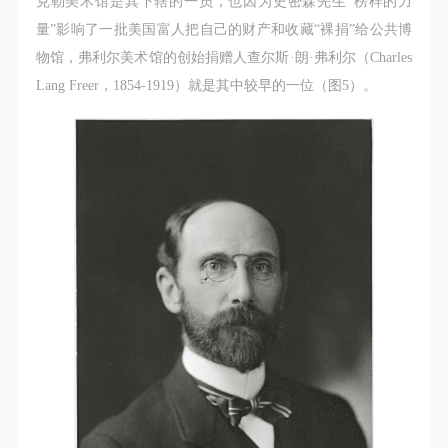
克勒美术馆是其下辖的一员，也因为史密森先生“榜样的力
量”影响了一批美国富人把自己的财产和收藏“裸捐”给公共博
物馆，弗利尔美术馆的创始捐赠人查尔斯·朗·弗利尔（Charles
Lang Freer，1854-1919）就是其中较早的一位（图5）。