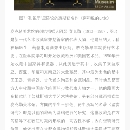
验证码
图7 “孔雀厅”里陈设的惠斯勒名作《穿和服的少女》
登录
赛克勒美术馆的创始捐赠人阿瑟·赛克勒（1913—1987，图8）
是新一代艺术收藏家兼慈善家的代表人物。他是纽约人，精
可使用雅昌艺术网会员账户登录
神病医生、药物制造商兼出版商。赛克勒早年就爱好艺术
史，在医学院学习时开始收藏欧洲和美国艺术品。1950年开
始收藏中国家具和瓷器，从此沉迷于其中，收集了来自东
亚、西亚、印度和东南亚的大量藏品。其中最为出色的是中
国玉器、青铜器、古代近东陶器和金属制品。同时他又是西
方人中收藏中国古代绘画的少数代表人物之一。他的藏画大
多捐赠给了普林斯顿大学艺术博物馆，另有部分藏画捐赠给
赛克勒美术馆。方闻的学生王妙莲、傅申所写的名著《鉴赏
研究》即是以他的藏画为基础进行的研究。这批收藏是在方
闻指导下在较短时期内形成的，高古性不够，因而强调研究
价值。他还出资在大都会博物馆和普林斯顿大学建成了赛克