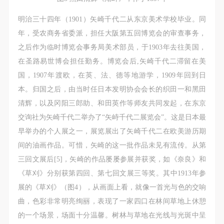
明治三十四年（1901）矢崎千代二从东京美术学校毕业。同
年，受农商务省委派，担任大阪第五回博览会的审查事务，
之后作为临时博览会事务局美术部员，于1903年去往美国，
在圣路易世博会担任勤务。博览会后,矢崎千代二滞留在美
国，1907年渡欧，在英、法、德等地游学，1909年回到日
本。归国之后，由当时任日本发明协会会长的织田一和黑田
清辉，以及冈阳三郎助、和田英作等师友共同发起，在东京
交询社为矢崎千代二举办了“矢峙千代二展览会”。这是日本最
早举办的个人展之一，展览展出了矢崎千代二在欧美游历期
间的油画作品。可惜，矢崎的这一批作品未见有流传。从第
三回文展后[5]，矢崎的作品屡屡参展并获奖，如《奈良》和
《草刈》分别获第四回、第七回文展三等奖。其中1913年参
展的《草刈》（图4），从画面上看，就像一首光与色的交响
曲，色彩非常明亮绚丽，表现了一家四口在林间草地上休憩
的一个场景，场面十分温馨。树林与草地在光线与光斑中呈