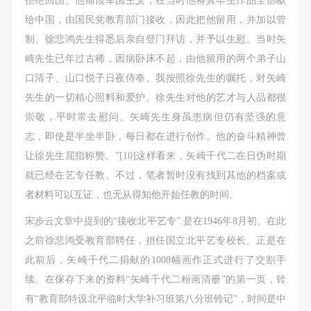
拒绝回国。他痛恨军国主义，在当时他将其毕生作品全部献
给中国，由国民党教育部门接收，因此把他留用，并加以管
制。徐悲鸿先生得悉后亲自登门拜访，并予以生慰。当时矢
崎先生已年过古稀，因病卧床不起，由他留用的两个弟子山
口清子、山口悦子日夜侍奉。我按照徐先生的嘱托，对矢崎
先生的一切精心照料和爱护。徐先生对他的艺才与人品都很
崇敬，平时常去慰问。矢崎先生身虽患病但仍有坚强的意
志，即使是半坐半卧，每日都在进行创作。他的奋斗精神曾
让徐先生屈指称赞。”[10]这样看来，矢崎千代二在日伪时期
就已经在艺专任教。不过，笔者暂时没有找到其他的档案或
者材料可以互证，也无从得知他开始任教的时间。
宋步云文章中提到的“接收北平艺专”.是在1946年8月初。在此
之前徐悲鸿受教育部聘任，担任国立北平艺专校长。正是在
此前后，矢崎千代二捐献的1008幅画作正式进行了交割手
续。在保存下来的资料“矢崎千代二粉画清册”的第一页，铃
有“教育部特设北平临时大学补习班第八分班铃记”，时间是中