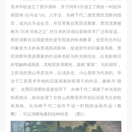
（1）、甲方为本协议中的肖像权人，自愿将自己的
（1）、甲方为本协议中的肖像权人，自愿将自己的
（1）、甲方为本协议中的肖像权人，自愿将自己的
美术学校设立了西洋画科，并于同年9月创立了闻名一时的洋
肖像权许可乙方作符合本协议约定和法律规定的用
肖像权许可乙方作符合本协议约定和法律规定的用
肖像权许可乙方作符合本协议约定和法律规定的用
画团体“白马会”[4]。入学后，矢崎千代二接受黑田清辉的指
途。
途。
途。
导，成为白马会会员，并且寄寓在黑田清辉家。黑田清辉被
（2）、乙方中央美术学院美术馆是一所具有标志
（2）、乙方中央美术学院美术馆是一所具有标志
（2）、乙方中央美术学院美术馆是一所具有标志
称为“日本洋画之父”,对日本的洋画坛影响非常广泛和深远。
性、专业性、国际化的现代公共美术馆。中央美术学
性、专业性、国际化的现代公共美术馆。中央美术学
性、专业性、国际化的现代公共美术馆。中央美术学
黑田清辉在法国接受的是学院派的绘画教育，但受到当时以
院美术馆与时代同行，努力塑造一个开放、自由、学
院美术馆与时代同行，努力塑造一个开放、自由、学
院美术馆与时代同行，努力塑造一个开放、自由、学
印象派为主的各类画风的影响，形成折中的印象派风格。黑
术的空间氛围，竭诚与各单位、企业、机构、艺术家
术的空间氛围，竭诚与各单位、企业、机构、艺术家
术的空间氛围，竭诚与各单位、企业、机构、艺术家
田清辉等新派两家的作品将色彩与外光相结合，以色彩鲜活
和观众进行良好互动。以学院的学术研究为基础，积
和观众进行良好互动。以学院的学术研究为基础，积
和观众进行良好互动。以学院的学术研究为基础，积
的笔触构成画面，其暗部多用紫色，故称“紫派”。与此相对，
极策划国际、国内多视角、多领域的展览、论坛及公
极策划国际、国内多视角、多领域的展览、论坛及公
极策划国际、国内多视角、多领域的展览、论坛及公
之前包括曾山幸彦在内，以浅井忠、小山原田为代表的、毕
共教育活动，为美院师生、中外艺术家以及社会公众
共教育活动，为美院师生、中外艺术家以及社会公众
共教育活动，为美院师生、中外艺术家以及社会公众
业于工部美术学校的旧派画家灰暗调子的作品，被称为“脂
提供一个交流、学习、展示的平台。作为一家公益性
提供一个交流、学习、展示的平台。作为一家公益性
提供一个交流、学习、展示的平台。作为一家公益性
派”。在黑田清辉的直接指导下，矢崎千代二掌握了外光派的
单位，其开展的公共教育活动以学术性和公益性为
单位，其开展的公共教育活动以学术性和公益性为
单位，其开展的公共教育活动以学术性和公益性为
绘画技法，由此改变了在曾山画塾里所学的以旧派为主的绘
主。
主。
主。
画风格。从矢崎千代二创作于这一时期的油画作品《教
（3）、乙方为甲方拍摄中央美术学院公共教育部所
（3）、乙方为甲方拍摄中央美术学院公共教育部所
（3）、乙方为甲方拍摄中央美术学院公共教育部所
鹦》，可以清晰地看到这种转变。（图2）
有公教活动。
有公教活动。
有公教活动。
二、拍摄内容、使用形式、使用地域范围
二、拍摄内容、使用形式、使用地域范围
二、拍摄内容、使用形式、使用地域范围