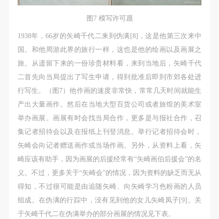
图7 模写许可愿
1938年，66岁的矢崎千代二来到伪满[8]，这是他第三次来中
国。和他周游此界的旅行一样，这也是他的绘画以及画展之
旅。从遗留下来的一份珍贵材料看，来到当地后，矢崎千代
二首先向当局提出了写生申请，得到批准后即到市郊各处进
行写生。（图7）他作画的速度非常快，常常几天时间就能生
产出大量画作。然后在当地大型百货公司或者旅馆的美术室
举办画展。画展有时会找当局合作，更多是与报社合作，召
集记者招待会以及在报纸上刊登消息。举行记者招待会时，
矢崎会向记者赠送画作或当场作画。另外，从资料上看，矢
崎应该有助手，因为画展的后援经常有“矢崎画伯后援会”的名
义。不过，更多关于“矢崎会”的情况，因为资料的缺乏而无从
得知，不过很可能是由追随矢崎、向矢崎学习色粉画的人员
组成。在伪满的行踪中，没有见到他的女儿矢崎凤子[9]。关
于矢崎千代二在伪满举办的部分画展的情况见下表。