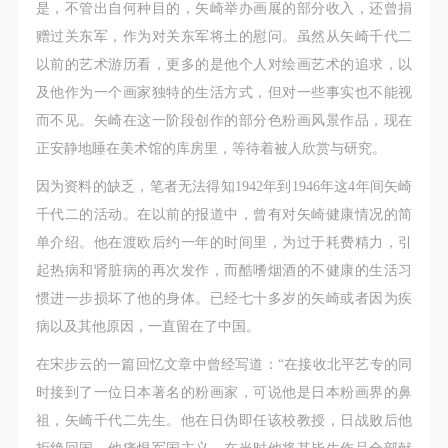
是，不管出自何种目的，矢崎举办画展的部分收入，还曾捐
赠过关东军，作为对关东军将土的慰问。虽然从矢崎千代二
以前的艺术游历看，更多的是他个人对绘画艺术的追求，以
及他作为一个画家独特的生活方式，但对一些事实也不能视
而不见。矢崎在这一阶段创作的部分色粉画风景作品，现在
正安静地睡在美术馆的库房里，等待着被人欣赏与研究。
因为资料的缺乏，笔者无法得知1942年到1946年这4年间矢崎
千代二的活动。在以前的报道中，曾有对矢崎健康情况的简
单介绍。他在渡欧后约一年的时间里，为过于耗费精力，引
起热病和肾脏病的再次发作，而酷嗜烟酒的不健康的生活习
惯进一步损坏了他的身体。已经七十多岁的矢崎或者因为疾
病以及其他原因，一直留在了中国。
在宋步云的一篇回忆文章中曾经写道：“在接收北平艺专的同
时接到了一位日本著名的粉画家，可说他是日本粉画界的鼻
祖，矢崎千代二先生。他在日伪即任该校教授，日战败后他