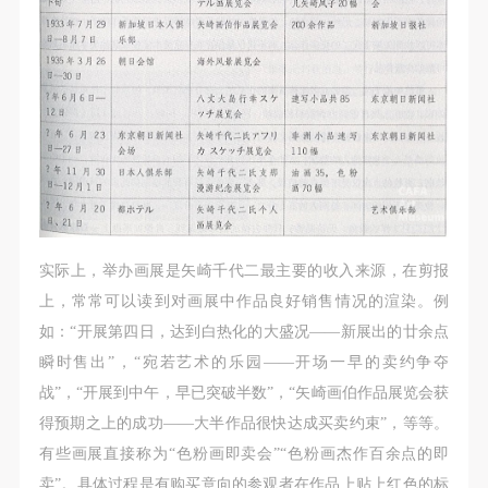
验证码
登录
可使用雅昌艺术网会员账户登录
实际上，举办画展是矢崎千代二最主要的收入来源，在剪报
上，常常可以读到对画展中作品良好销售情况的渲染。例
如：“开展第四日，达到白热化的大盛况——新展出的廿余点
瞬时售出”，“宛若艺术的乐园——开场一早的卖约争夺
战”，“开展到中午，早已突破半数”，“矢崎画伯作品展览会获
得预期之上的成功——大半作品很快达成买卖约束”，等等。
有些画展直接称为“色粉画即卖会”“色粉画杰作百余点的即
卖”。具体过程是有购买意向的参观者在作品上贴上红色的标