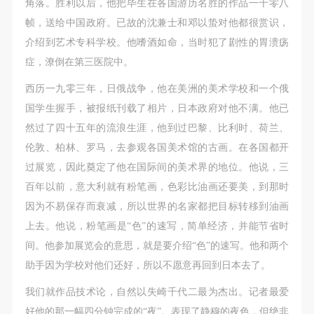
角落。胜利以后，他把毕生在各国游历名胜的作品一千零八
帧，送给中国政府。已故的沈兼士和邓以蛰对他都很赏识，
介绍到艺术专科学校。他嗜酒如命，当时犯了剧性的胃溃疡
症，潦倒在第三医院中。
西历一九零三年，日俄战争，他在美洲的美术学校和一个俄
国学生握手，被报纸刊载了相片，日本政府对他不满。他已
然过了四十五年的流浪生涯，他到过巴黎、比利时、荷兰、
伦敦、柏林、罗马，去参观各国美术馆的古画。在各国都开
过展览，因此奠定了他在国际间的美术界的地位。他说，三
百年以前，意大利就有粉笔画，色彩比油画还要美，到那时
因为不易保存而衰减，所以世界的名家都把目标转移到油画
上去。他说，粉笔画是“色”的速写，简单经济，并能节省时
间。他参加展览会的意思，就是要介绍“色”的速写。他和两个
助手因为学校对他们还好，所以不愿意再回到日本去了。
我们就作品技术论，自然以失崎千代二最为杰出。记者最爱
好他的那一幅四分钟完成的“夜”。表现了静穆的夜色，但绝非