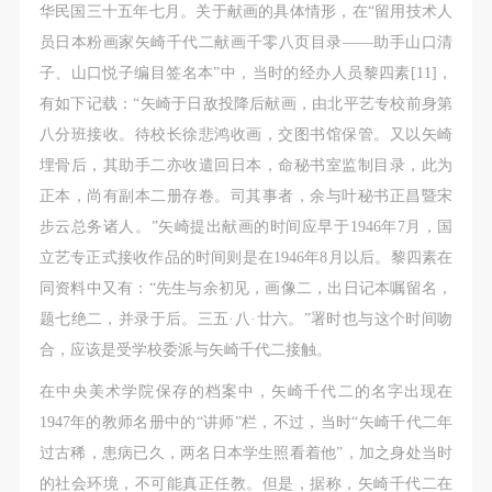
华民国三十五年七月。关于献画的具体情形，在“留用技术人
员日本粉画家矢崎千代二献画千零八页目录——助手山口清
子、山口悦子编目签名本”中，当时的经办人员黎四素[11]，
有如下记载：“矢崎于日敌投降后献画，由北平艺专校前身第
八分班接收。待校长徐悲鸿收画，交图书馆保管。又以矢崎
埋骨后，其助手二亦收遣回日本，命秘书室监制目录，此为
正本，尚有副本二册存卷。司其事者，余与叶秘书正昌暨宋
步云总务诸人。”矢崎提出献画的时间应早于1946年7月，国
立艺专正式接收作品的时间则是在1946年8月以后。黎四素在
同资料中又有：“先生与余初见，画像二，出日记本嘱留名，
题七绝二，并录于后。三五·八·廿六。”署时也与这个时间吻
合，应该是受学校委派与矢崎千代二接触。
在中央美术学院保存的档案中，矢崎千代二的名字出现在
1947年的教师名册中的“讲师”栏，不过，当时“矢崎千代二年
过古稀，患病已久，两名日本学生照看着他”，加之身处当时
的社会环境，不可能真正任教。但是，据称，矢崎千代二在