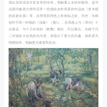
现出深深浅浅丰富多变的绿色，笔触看上去轻松愉快。这与
法国印象派大师毕莎罗一些描绘农村风景的作品如《拿木棍
的农家女孩》等，在用笔和用色上有相似之处。另外，矢崎
创作于同一时期的《浅春》（图5），在风格上与《草刈》十
分接近。与十几年前的《教鹦》相比，可以看出，矢崎千代
二对描绘大自然的光与色，表现出了更大的兴趣，画风更为
明丽轻快，笔触更为速度和灵动。