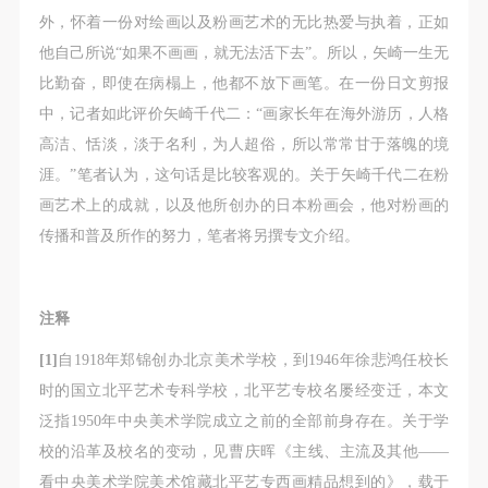
外，怀着一份对绘画以及粉画艺术的无比热爱与执着，正如
他自己所说“如果不画画，就无法活下去”。所以，矢崎一生无
比勤奋，即使在病榻上，他都不放下画笔。在一份日文剪报
中，记者如此评价矢崎千代二：“画家长年在海外游历，人格
高洁、恬淡，淡于名利，为人超俗，所以常常甘于落魄的境
涯。”笔者认为，这句话是比较客观的。关于矢崎千代二在粉
画艺术上的成就，以及他所创办的日本粉画会，他对粉画的
传播和普及所作的努力，笔者将另撰专文介绍。
注释
[1]
自1918年郑锦创办北京美术学校，到1946年徐悲鸿任校长
时的国立北平艺术专科学校，北平艺专校名屡经变迁，本文
泛指1950年中央美术学院成立之前的全部前身存在。关于学
校的沿革及校名的变动，见曹庆晖《主线、主流及其他——
看中央美术学院美术馆藏北平艺专西画精品想到的》，载于