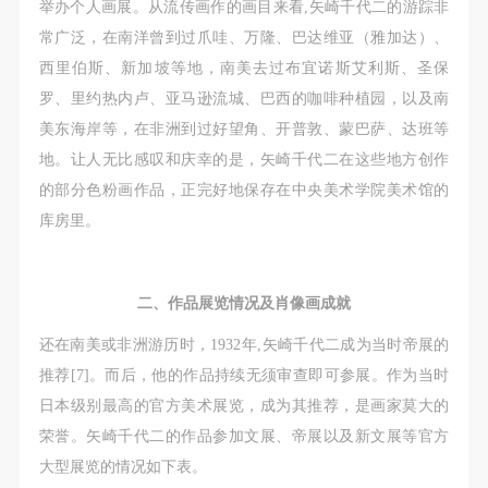
举办个人画展。从流传画作的画目来看,矢崎千代二的游踪非
常广泛，在南洋曾到过爪哇、万隆、巴达维亚（雅加达）、
西里伯斯、新加坡等地，南美去过布宜诺斯艾利斯、圣保
罗、里约热内卢、亚马逊流城、巴西的咖啡种植园，以及南
美东海岸等，在非洲到过好望角、开普敦、蒙巴萨、达班等
地。让人无比感叹和庆幸的是，矢崎千代二在这些地方创作
的部分色粉画作品，正完好地保存在中央美术学院美术馆的
库房里。
二、作品展览情况及肖像画成就
还在南美或非洲游历时，1932年,矢崎千代二成为当时帝展的
推荐[7]。而后，他的作品持续无须审查即可参展。作为当时
日本级别最高的官方美术展览，成为其推荐，是画家莫大的
荣誉。矢崎千代二的作品参加文展、帝展以及新文展等官方
大型展览的情况如下表。