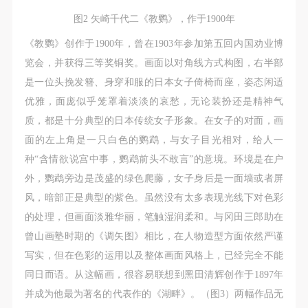
附则
附则
附则
图2 矢崎千代二《教鹦》，作于1900年
（1）、本协议未尽事宜，经双方友好协商后可作为
（1）、本协议未尽事宜，经双方友好协商后可作为
（1）、本协议未尽事宜，经双方友好协商后可作为
本协议的补充协议，并不得违反相关法律法规规定。
本协议的补充协议，并不得违反相关法律法规规定。
本协议的补充协议，并不得违反相关法律法规规定。
《教鹦》创作于1900年，曾在1903年参加第五回内国劝业博
（2）、本协议自甲乙双方签字（盖章）、勾选之日
（2）、本协议自甲乙双方签字（盖章）、勾选之日
（2）、本协议自甲乙双方签字（盖章）、勾选之日
览会，并获得三等奖铜奖。画面以对角线方式构图，右半部
起生效。
起生效。
起生效。
是一位头挽发簪、身穿和服的日本女子倚椅而座，姿态闲适
（3）、本协议包括纸质档和电子档，纸质档—式二
（3）、本协议包括纸质档和电子档，纸质档—式二
（3）、本协议包括纸质档和电子档，纸质档—式二
优雅，面庞似乎笼罩着淡淡的哀愁，无论装扮还是精神气
份，甲乙双方各执一份，均具有同等法律效力。
份，甲乙双方各执一份，均具有同等法律效力。
份，甲乙双方各执一份，均具有同等法律效力。
质，都是十分典型的日本传统女子形象。在女子的对面，画
活动参与者意味着接受并承担本协议的全部义务，未
活动参与者意味着接受并承担本协议的全部义务，未
活动参与者意味着接受并承担本协议的全部义务，未
面的左上角是一只白色的鹦鹉，与女子目光相对，给人一
同意者意味着放弃参加此次活动的权利。凡参加这次
同意者意味着放弃参加此次活动的权利。凡参加这次
同意者意味着放弃参加此次活动的权利。凡参加这次
种“含情欲说宫中事，鹦鹉前头不敢言”的意境。环境是在户
活动前，必须事先与自己的家属沟通，取得家属同
活动前，必须事先与自己的家属沟通，取得家属同
活动前，必须事先与自己的家属沟通，取得家属同
外，鹦鹉旁边是茂盛的绿色爬藤，女子身后是一面墙或者屏
意，同时知晓并同意本免责声明。参加者签名/勾选
意，同时知晓并同意本免责声明。参加者签名/勾选
意，同时知晓并同意本免责声明。参加者签名/勾选
风，暗部正是典型的紫色。虽然没有太多表现光线下对色彩
后，视作其家属也已知晓并同意。
后，视作其家属也已知晓并同意。
后，视作其家属也已知晓并同意。
的处理，但画面淡雅华丽，笔触湿润柔和。与冈田三郎助在
我已认真阅读上述条款，并且同意。
我已认真阅读上述条款，并且同意。
我已认真阅读上述条款，并且同意。
曾山画塾时期的《调矢图》相比，在人物造型方面依然严谨
写实，但在色彩的运用以及整体画面风格上，已经完全不能
同日而语。从这幅画，很容易联想到黑田清辉创作于1897年
并成为他最为著名的代表作的《湖畔》。（图3）两幅作品无