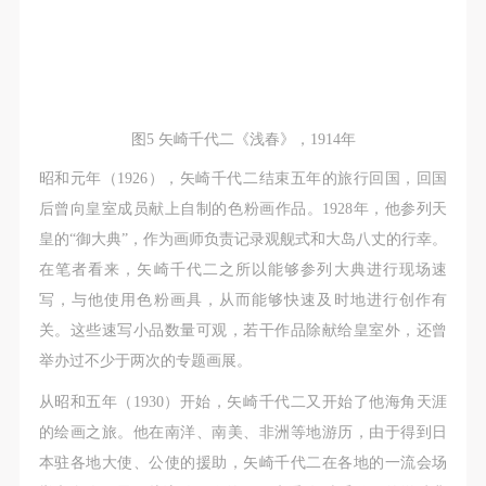
图5 矢崎千代二《浅春》，1914年
昭和元年（1926），矢崎千代二结束五年的旅行回国，回国
后曾向皇室成员献上自制的色粉画作品。1928年，他参列天
皇的“御大典”，作为画师负责记录观舰式和大岛八丈的行幸。
在笔者看来，矢崎千代二之所以能够参列大典进行现场速
写，与他使用色粉画具，从而能够快速及时地进行创作有
关。这些速写小品数量可观，若干作品除献给皇室外，还曾
举办过不少于两次的专题画展。
从昭和五年（1930）开始，矢崎千代二又开始了他海角天涯
的绘画之旅。他在南洋、南美、非洲等地游历，由于得到日
本驻各地大使、公使的援助，矢崎千代二在各地的一流会场