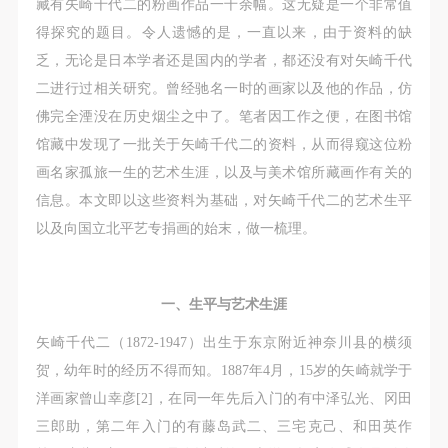
第一条
第一条
第一条
藏有矢崎千代二的粉画作品一千余幅。这无疑是一个非常值
本次活动公平公正、自愿参加与退出、风险与责任自
本次活动公平公正、自愿参加与退出、风险与责任自
本次活动公平公正、自愿参加与退出、风险与责任自
得探究的题目。令人遗憾的是，一直以来，由于资料的缺
负的原则。但活动有风险，参加者应有必要的风险意
负的原则。但活动有风险，参加者应有必要的风险意
负的原则。但活动有风险，参加者应有必要的风险意
乏，无论是日本学者还是国内的学者，都还没有对矢崎千代
识。
识。
识。
二进行过相关研究。曾经驰名一时的画家以及他的作品，仿
第二条
第二条
第二条
佛完全湮没在历史烟尘之中了。笔者因工作之便，在图书馆
参加本次活动者必须遵守中华人民共和国的相关法
参加本次活动者必须遵守中华人民共和国的相关法
参加本次活动者必须遵守中华人民共和国的相关法
馆藏中发现了一批关于矢崎千代二的资料，从而得窥这位粉
律、法规，必须遵循道德和社会公德规范，并应该具
律、法规，必须遵循道德和社会公德规范，并应该具
律、法规，必须遵循道德和社会公德规范，并应该具
画名家孤旅一生的艺术生涯，以及与美术馆所藏画作有关的
备以人为本、团结友爱、互相帮助和助人为乐的良好
备以人为本、团结友爱、互相帮助和助人为乐的良好
备以人为本、团结友爱、互相帮助和助人为乐的良好
信息。本文即以这些资料为基础，对矢崎千代二的艺术生平
品质。
品质。
品质。
以及向国立北平艺专捐画的始末，做一梳理。
第三条
第三条
第三条
参加本次活动人员应该是成年人（具有完全民事行为
参加本次活动人员应该是成年人（具有完全民事行为
参加本次活动人员应该是成年人（具有完全民事行为
一、生平与艺术生涯
能力的人，18周岁以上）未成年人必须在成年人的陪
能力的人，18周岁以上）未成年人必须在成年人的陪
能力的人，18周岁以上）未成年人必须在成年人的陪
同下参观。
同下参观。
同下参观。
矢崎千代二（1872-1947）出生于东京附近神奈川县的横须
第四条
第四条
第四条
贺，幼年时的经历不得而知。1887年4月，15岁的矢崎就学于
参加活动者在此次活动期间的人身安全责任自负。鼓
参加活动者在此次活动期间的人身安全责任自负。鼓
参加活动者在此次活动期间的人身安全责任自负。鼓
洋画家曾山幸彦[2]，在同一年先后入门的有中泽弘光、冈田
励参加者自行购买人身安全保险。活动中一旦出现事
励参加者自行购买人身安全保险。活动中一旦出现事
励参加者自行购买人身安全保险。活动中一旦出现事
三郎助，第二年入门的有藤岛武二、三宅克己、和田英作