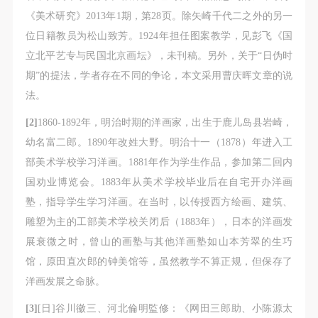
《美术研究》2013年1期，第28页。除矢崎千代二之外的另一
位日籍教员为松山致芳。1924年担任图案教学，见彭飞《国
立北平艺专与民国北京画坛》，未刊稿。另外，关于“日伪时
期”的提法，学者存在不同的争论，本文采用曹庆晖文章的说
法。
[2]
1860-1892年，明治时期的洋画家，出生于鹿儿岛县岩崎，
幼名富二郎。1890年改姓大野。明治十一（1878）年进入工
部美术学校学习洋画。1881年作为学生作品，参加第二回内
国劝业博览会。1883年从美术学校毕业后在自宅开办洋画
塾，指导学生学习洋画。在当时，以传授西方绘画、建筑、
雕塑为主的工部美术学校关闭后（1883年），日本的洋画发
展衰微之时，曾山的画塾与其他洋画塾如山本芳翠的生巧
馆，原田直次郎的钟美馆等，虽然教学不算正规，但保存了
洋画发展之命脉。
[3]
[日]谷川徽三、河北倫明監修：《网田三郎助、小陈源太