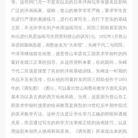
故，活动中任何非事故当事人及美术馆将不承担人身
故，活动中任何非事故当事人及美术馆将不承担人身
故，活动中任何非事故当事人及美术馆将不承担人身
等。这些同门无一不是在以后的日本洋画坛享有盛名且影响
事故的任何责任，但有互相援助的义务。参加活动的
事故的任何责任，但有互相援助的义务。参加活动的
事故的任何责任，但有互相援助的义务。参加活动的
广泛的洋画画家。据称，曾山的教学非常严格，要求学生首
成员应当积极主动的组织实施救援工作，但对事故本
成员应当积极主动的组织实施救援工作，但对事故本
成员应当积极主动的组织实施救援工作，但对事故本
先进行严谨的素描练习，进行石膏写生，在打下坚实的基础
身不承担任何法律责任和经济责任。参加本次活动者
身不承担任何法律责任和经济责任。参加本次活动者
身不承担任何法律责任和经济责任。参加本次活动者
之前，不允许学生到户外用油画写生，冈田三郎助甚至因为
的人身安全不负有民事及相关连带责任。
的人身安全不负有民事及相关连带责任。
的人身安全不负有民事及相关连带责任。
外出进行风景油画写生而受到曾山的训斥[3]。1892年1月曾山
第五条
第五条
第五条
幸彦因肠病急逝，画塾改名为“大幸馆”，矢崎千代二与冈田、
参加活动者在此次活动期间应主动遵守美术馆活动秩
参加活动者在此次活动期间应主动遵守美术馆活动秩
参加活动者在此次活动期间应主动遵守美术馆活动秩
中泽等继续留在画塾，接受曾山幸彦在工部美术学校时的同
序、维护美术馆场地及展示、展览、馆藏艺术作品及
序、维护美术馆场地及展示、展览、馆藏艺术作品及
序、维护美术馆场地及展示、展览、馆藏艺术作品及
窗好友堀江正章的指导。从这些资料来看，在此期间，矢崎
衍生品的安全。活动中一旦因个人原因造成美术馆场
衍生品的安全。活动中一旦因个人原因造成美术馆场
衍生品的安全。活动中一旦因个人原因造成美术馆场
千代二应该是接受了良好的洋画基础训练。矢崎这一时期的
地、空间、艺术品、衍生品等受到不同程度的损失、
地、空间、艺术品、衍生品等受到不同程度的损失、
地、空间、艺术品、衍生品等受到不同程度的损失、
作品不见有流传，但从他的同窗好友冈田三郎助创作于1893
破坏。活动中任何非事故当事人及美术馆将不承担相
破坏。活动中任何非事故当事人及美术馆将不承担相
破坏。活动中任何非事故当事人及美术馆将不承担相
年的《调矢图》（图1)，可以看出曾山画塾在教学方面扎实的
应的责任与损失，应由参与活动者根据相应的法律条
应的责任与损失，应由参与活动者根据相应的法律条
应的责任与损失，应由参与活动者根据相应的法律条
基本功以及古典的西方绘画风格。当然，这是因为曾山在工
文、组织规定进行协商和赔偿。并追究相应的法律责
文、组织规定进行协商和赔偿。并追究相应的法律责
文、组织规定进行协商和赔偿。并追究相应的法律责
部美术学校时接受的绘画教育是典型的19世纪后半期学院式
任和经济责任。
任和经济责任。
任和经济责任。
的美术教学方法。这种方法是让学生学习正确的明暗和透视
第六条
第六条
第六条
关系，而且通过写生的科学方法掌握正统的油画技巧，以及
参与活动者在参与活动时应当在美术馆工作人员及活
参与活动者在参与活动时应当在美术馆工作人员及活
参与活动者在参与活动时应当在美术馆工作人员及活
用油彩来创作人物画和风景画。《调矢图》所表现出来的风