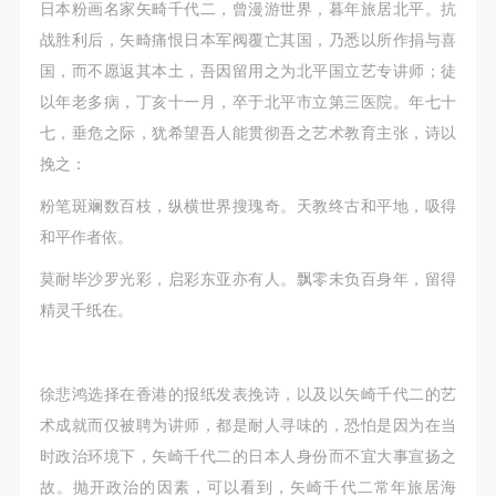
日本粉画名家矢畸千代二，曾漫游世界，暮年旅居北平。抗
战胜利后，矢畸痛恨日本军阀覆亡其国，乃悉以所作捐与喜
国，而不愿返其本土，吾因留用之为北平国立艺专讲师；徒
以年老多病，丁亥十一月，卒于北平市立第三医院。年七十
七，垂危之际，犹希望吾人能贯彻吾之艺术教育主张，诗以
挽之：
粉笔斑斓数百枝，纵横世界搜瑰奇。天教终古和平地，吸得
和平作者依。
莫耐毕沙罗光彩，启彩东亚亦有人。飘零未负百身年，留得
精灵千纸在。
徐悲鸿选择在香港的报纸发表挽诗，以及以矢崎千代二的艺
术成就而仅被聘为讲师，都是耐人寻味的，恐怕是因为在当
时政治环境下，矢崎千代二的日本人身份而不宜大事宣扬之
故。抛开政治的因素，可以看到，矢崎千代二常年旅居海