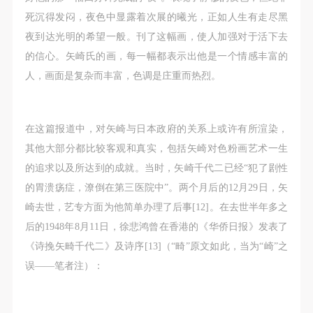
死沉得发闷，夜色中显露着次展的曦光，正如人生有走尽黑
夜到达光明的希望一般。刊了这幅画，使人加强对于活下去
的信心。矢崎氏的画，每一幅都表示出他是一个情感丰富的
人，画面是复杂而丰富，色调是庄重而热烈。
在这篇报道中，对矢崎与日本政府的关系上或许有所渲染，
其他大部分都比较客观和真实，包括矢崎对色粉画艺术一生
的追求以及所达到的成就。当时，矢崎千代二已经“犯了剧性
的胃溃疡症，潦倒在第三医院中”。两个月后的12月29日，矢
崎去世，艺专方面为他简单办理了后事[12]。在去世半年多之
后的1948年8月11日，徐悲鸿曾在香港的《华侨日报》发表了
《诗挽矢畸千代二》及诗序[13]（“畸”原文如此，当为“崎”之
误——笔者注）：