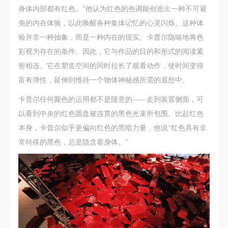
（1）、甲方为本协议中的肖像权人，自愿将自己的
（1）、甲方为本协议中的肖像权人，自愿将自己的
（1）、甲方为本协议中的肖像权人，自愿将自己的
身体内部都有红色。”他认为红色的色调能创造出一种不可避
肖像权许可乙方作符合本协议约定和法律规定的用
肖像权许可乙方作符合本协议约定和法律规定的用
肖像权许可乙方作符合本协议约定和法律规定的用
免的内在体验，以此唤醒各种集体记忆的心灵闪烁。这种体
途。
途。
途。
验并非一种抽象，而是一种内在的现实。卡普尔隐喻地将色
（2）、乙方中央美术学院美术馆是一所具有标志
（2）、乙方中央美术学院美术馆是一所具有标志
（2）、乙方中央美术学院美术馆是一所具有标志
彩视为存在的条件。因此，它与作品的目的和形式的阅读紧
性、专业性、国际化的现代公共美术馆。中央美术学
性、专业性、国际化的现代公共美术馆。中央美术学
性、专业性、国际化的现代公共美术馆。中央美术学
密相连。它在塑造空间的同时拉长了观看动作，使时间变得
院美术馆与时代同行，努力塑造一个开放、自由、学
院美术馆与时代同行，努力塑造一个开放、自由、学
院美术馆与时代同行，努力塑造一个开放、自由、学
富有弹性，延伸到维持一个物体神秘感所需的遐想中。
术的空间氛围，竭诚与各单位、企业、机构、艺术家
术的空间氛围，竭诚与各单位、企业、机构、艺术家
术的空间氛围，竭诚与各单位、企业、机构、艺术家
卡普尔任何颜色的运用都不是随意的——走到装置侧面，可
和观众进行良好互动。以学院的学术研究为基础，积
和观众进行良好互动。以学院的学术研究为基础，积
和观众进行良好互动。以学院的学术研究为基础，积
以看到中央的红色圆盘被连贯的黑色光束所包围。比起红色
极策划国际、国内多视角、多领域的展览、论坛及公
极策划国际、国内多视角、多领域的展览、论坛及公
极策划国际、国内多视角、多领域的展览、论坛及公
本身，卡普尔似乎更偏向红色的黑暗力量，他说“红色具有非
共教育活动，为美院师生、中外艺术家以及社会公众
共教育活动，为美院师生、中外艺术家以及社会公众
共教育活动，为美院师生、中外艺术家以及社会公众
快捷登录
帐号密码登录
常特殊的黑色，总是隐含着身体。”
提供一个交流、学习、展示的平台。作为一家公益性
提供一个交流、学习、展示的平台。作为一家公益性
提供一个交流、学习、展示的平台。作为一家公益性
单位，其开展的公共教育活动以学术性和公益性为
单位，其开展的公共教育活动以学术性和公益性为
单位，其开展的公共教育活动以学术性和公益性为
发送验证码
主。
主。
主。
手机号码
手机号码将作为您的登录账号
（3）、乙方为甲方拍摄中央美术学院公共教育部所
（3）、乙方为甲方拍摄中央美术学院公共教育部所
（3）、乙方为甲方拍摄中央美术学院公共教育部所
有公教活动。
有公教活动。
有公教活动。
二、拍摄内容、使用形式、使用地域范围
二、拍摄内容、使用形式、使用地域范围
二、拍摄内容、使用形式、使用地域范围