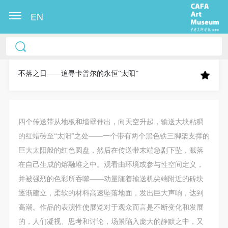
EN
中央美术学院美术馆出版授权协议书
中央美术学院美术馆出版授权协议书
中央美术学院美术馆出版授权协议书
本人完全同意《中央美术学院美术馆》（以下简
本人完全同意《中央美术学院美术馆》（以下简
本人完全同意《中央美术学院美术馆》（以下简
称“CAFAM”），愿意将本人参与中央美术学院美术馆
称“CAFAM”），愿意将本人参与中央美术学院美术馆
称“CAFAM”），愿意将本人参与中央美术学院美术馆
不落之日——追寻卡普尔的永恒“太阳”
公共教育部组织的公益性活动（包括美术馆会员活
公共教育部组织的公益性活动（包括美术馆会员活
公共教育部组织的公益性活动（包括美术馆会员活
动）的涉及本人的图像、照片、文字、著作、活动成
动）的涉及本人的图像、照片、文字、著作、活动成
动）的涉及本人的图像、照片、文字、著作、活动成
果（如参与工作坊创作的作品）提交中央美术学院用
果（如参与工作坊创作的作品）提交中央美术学院用
果（如参与工作坊创作的作品）提交中央美术学院用
四个传送带从地板和墙壁伸出，向天空升起，输送大块粘稠
作发表、出版。中央美术学院可以以电子、网络及其
作发表、出版。中央美术学院可以以电子、网络及其
作发表、出版。中央美术学院可以以电子、网络及其
的红蜡砖至“太阳”之处——一个带有两个黑色铁三脚架支撑的
它数字媒体形式公开出版，并同意编入《中国知识资
它数字媒体形式公开出版，并同意编入《中国知识资
它数字媒体形式公开出版，并同意编入《中国知识资
巨大太阳般的红色圆盘，然后在传送带末端急剧下坠，溅落
源总库》《中央美术学院资料库》《中央美术学院美
源总库》《中央美术学院资料库》《中央美术学院美
源总库》《中央美术学院资料库》《中央美术学院美
在自己生成的熔融堆之中。观看由环境或参与性空间定义，
术馆资料库》等相关资料、文献、档案机构和平台，
术馆资料库》等相关资料、文献、档案机构和平台，
术馆资料库》等相关资料、文献、档案机构和平台，
并被强烈的色彩所吞噬——动量随着输送机尖端附近的砖块
在中央美术学院中使用和在互联网上传播，同意按相
在中央美术学院中使用和在互联网上传播，同意按相
在中央美术学院中使用和在互联网上传播，同意按相
逐渐建立，柔软的材料高速坠落地面，发出巨大声响，达到
关“章程”规定享受相关权益。
关“章程”规定享受相关权益。
关“章程”规定享受相关权益。
高潮。作品的表演性使展览对于观众而言是不断变化和发展
中央美术学院美术馆活动安全免责协议书
中央美术学院美术馆活动安全免责协议书
中央美术学院美术馆活动安全免责协议书
的，人们凝视、思考和讨论，场景陷入庞大的静默之中，又