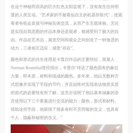
故，活动中任何非事故当事人及美术馆将不承担人身
故，活动中任何非事故当事人及美术馆将不承担人身
故，活动中任何非事故当事人及美术馆将不承担人身
在这个神秘而崇高的巨大红色太阳监视下，没有发生任何明
事故的任何责任，但有互相援助的义务。参加活动的
事故的任何责任，但有互相援助的义务。参加活动的
事故的任何责任，但有互相援助的义务。参加活动的
显的人类互动。“艺术家的手被看似自主的机器所取代”，使观
成员应当积极主动的组织实施救援工作，但对事故本
成员应当积极主动的组织实施救援工作，但对事故本
成员应当积极主动的组织实施救援工作，但对事故本
看者有机会直接与神秘实体交流，从而产生主观体验。无论
身不承担任何法律责任和经济责任。参加本次活动者
身不承担任何法律责任和经济责任。参加本次活动者
身不承担任何法律责任和经济责任。参加本次活动者
是实现自我意图的作品本身还是观者，都感受到了极大的自
的人身安全不负有民事及相关连带责任。
的人身安全不负有民事及相关连带责任。
的人身安全不负有民事及相关连带责任。
由。作品在艺术品，展览空间和观众之间创造了一种激进的
第五条
第五条
第五条
动力，三者相互适应，感受“存在”。
参加活动者在此次活动期间应主动遵守美术馆活动秩
参加活动者在此次活动期间应主动遵守美术馆活动秩
参加活动者在此次活动期间应主动遵守美术馆活动秩
序、维护美术馆场地及展示、展览、馆藏艺术作品及
序、维护美术馆场地及展示、展览、馆藏艺术作品及
序、维护美术馆场地及展示、展览、馆藏艺术作品及
颜色和形式的共生使用是卡普尔作品的主要特征，策展人
衍生品的安全。活动中一旦因个人原因造成美术馆场
衍生品的安全。活动中一旦因个人原因造成美术馆场
衍生品的安全。活动中一旦因个人原因造成美术馆场
Norman Rosenthal曾经指出，卡普尔“传达了颜色固有的象征
地、空间、艺术品、衍生品等受到不同程度的损失、
地、空间、艺术品、衍生品等受到不同程度的损失、
地、空间、艺术品、衍生品等受到不同程度的损失、
力量，即本质，材料和现成的颜色。多年来，他以无数种方
破坏。活动中任何非事故当事人及美术馆将不承担相
破坏。活动中任何非事故当事人及美术馆将不承担相
破坏。活动中任何非事故当事人及美术馆将不承担相
式想像并实现了手段的节约，并且始终对实现表达物质实质
应的责任与损失，应由参与活动者根据相应的法律条
应的责任与损失，应由参与活动者根据相应的法律条
应的责任与损失，应由参与活动者根据相应的法律条
的形式的必要性有所了解。这充分说明了他以基本抽象的语
文、组织规定进行协商和赔偿。并追究相应的法律责
文、组织规定进行协商和赔偿。并追究相应的法律责
文、组织规定进行协商和赔偿。并追究相应的法律责
言使用以下三个要素进行交流的能力：颜色，形式和材料。
任和经济责任。
任和经济责任。
任和经济责任。
借助这些手段，他获得了很多有时不言而喻的含义，也具有
第六条
第六条
第六条
个人，隐蔽和秘密的含义。”
参与活动者在参与活动时应当在美术馆工作人员及活
参与活动者在参与活动时应当在美术馆工作人员及活
参与活动者在参与活动时应当在美术馆工作人员及活