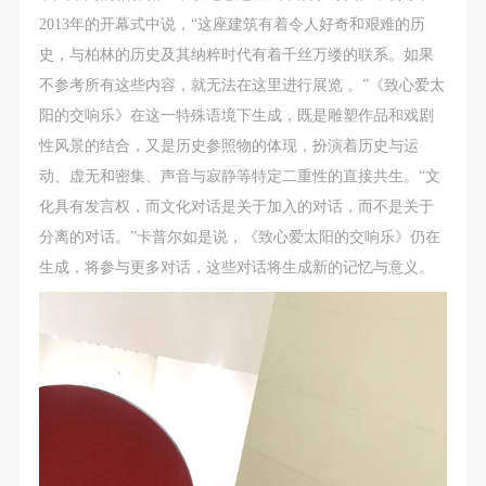
附则
附则
附则
2013年的开幕式中说，“这座建筑有着令人好奇和艰难的历
（1）、本协议未尽事宜，经双方友好协商后可作为
（1）、本协议未尽事宜，经双方友好协商后可作为
（1）、本协议未尽事宜，经双方友好协商后可作为
史，与柏林的历史及其纳粹时代有着千丝万缕的联系。如果
本协议的补充协议，并不得违反相关法律法规规定。
本协议的补充协议，并不得违反相关法律法规规定。
本协议的补充协议，并不得违反相关法律法规规定。
不参考所有这些内容，就无法在这里进行展览 。”《致心爱太
（2）、本协议自甲乙双方签字（盖章）、勾选之日
（2）、本协议自甲乙双方签字（盖章）、勾选之日
（2）、本协议自甲乙双方签字（盖章）、勾选之日
阳的交响乐》在这一特殊语境下生成，既是雕塑作品和戏剧
起生效。
起生效。
起生效。
性风景的结合，又是历史参照物的体现，扮演着历史与运
（3）、本协议包括纸质档和电子档，纸质档—式二
（3）、本协议包括纸质档和电子档，纸质档—式二
（3）、本协议包括纸质档和电子档，纸质档—式二
动、虚无和密集、声音与寂静等特定二重性的直接共生。“文
份，甲乙双方各执一份，均具有同等法律效力。
份，甲乙双方各执一份，均具有同等法律效力。
份，甲乙双方各执一份，均具有同等法律效力。
化具有发言权，而文化对话是关于加入的对话，而不是关于
活动参与者意味着接受并承担本协议的全部义务，未
活动参与者意味着接受并承担本协议的全部义务，未
活动参与者意味着接受并承担本协议的全部义务，未
分离的对话。”卡普尔如是说，《致心爱太阳的交响乐》仍在
同意者意味着放弃参加此次活动的权利。凡参加这次
同意者意味着放弃参加此次活动的权利。凡参加这次
同意者意味着放弃参加此次活动的权利。凡参加这次
生成，将参与更多对话，这些对话将生成新的记忆与意义。
活动前，必须事先与自己的家属沟通，取得家属同
活动前，必须事先与自己的家属沟通，取得家属同
活动前，必须事先与自己的家属沟通，取得家属同
意，同时知晓并同意本免责声明。参加者签名/勾选
意，同时知晓并同意本免责声明。参加者签名/勾选
意，同时知晓并同意本免责声明。参加者签名/勾选
后，视作其家属也已知晓并同意。
后，视作其家属也已知晓并同意。
后，视作其家属也已知晓并同意。
我已认真阅读上述条款，并且同意。
我已认真阅读上述条款，并且同意。
我已认真阅读上述条款，并且同意。