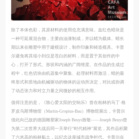
（1）、拍摄内容 乙方拍摄的带有甲方肖像的作品内
（1）、拍摄内容 乙方拍摄的带有甲方肖像的作品内
（1）、拍摄内容 乙方拍摄的带有甲方肖像的作品内
验证码
容包括：①中央美术学院美术馆②中央美术学院校园
容包括：①中央美术学院美术馆②中央美术学院校园
容包括：①中央美术学院美术馆②中央美术学院校园
登录
内○3由中央美术学院公共教育部策划或执行的一切活
内○3由中央美术学院公共教育部策划或执行的一切活
内○3由中央美术学院公共教育部策划或执行的一切活
动。
动。
动。
可使用雅昌艺术网会员账户登录
除了本体色彩，其原材料的使用也充满意味。血红色蜡块是
（2）、使用形式 用于中央美术学院图书出版、销售
（2）、使用形式 用于中央美术学院图书出版、销售
（2）、使用形式 用于中央美术学院图书出版、销售
一种可延展混合物，主要由油漆制成，并以蜡为载体。蜡长
附带光盘及宣传资料。
附带光盘及宣传资料。
附带光盘及宣传资料。
期以来在雕塑中用于建模设计，制作印象和铸造模具。卡普
（3）、使用地域范围
（3）、使用地域范围
（3）、使用地域范围
尔避免将其缩小到仅是苍白的材料，而是置于其创作的中
适用地域范围包括国内和国外。
适用地域范围包括国内和国外。
适用地域范围包括国内和国外。
心，打开了形式、形状和内涵的广阔维度。在作品的生成过
使用肖像的媒介限于不损害甲方肖像权的任何媒介
使用肖像的媒介限于不损害甲方肖像权的任何媒介
使用肖像的媒介限于不损害甲方肖像权的任何媒介
程中，红色切块由机器集中聚集、处理材料而激活，蜡的最
（如杂志、网络等）。
（如杂志、网络等）。
（如杂志、网络等）。
终形式和质地由机械驱动的物体的运动所决定，对比或协调
三、肖像权使用期限
三、肖像权使用期限
三、肖像权使用期限
了动态张力和对立力量之间微妙的相互作用。
永久使用。
永久使用。
永久使用。
值得注意的是，《致心爱太阳的交响乐》曾在柏林的马丁·格
四、许可使用费用
四、许可使用费用
四、许可使用费用
罗皮乌斯博物馆（Martin-Gropius-Bau）博物馆展出，卡普尔
带有甲方肖像作品的拍摄费用由乙方承担。
带有甲方肖像作品的拍摄费用由乙方承担。
带有甲方肖像作品的拍摄费用由乙方承担。
借此向已故的德国雕塑家Joseph Beuys致敬——Joseph Beuys曾
乙方于拍摄完带有甲方肖像的作品无需支付甲方任何
乙方于拍摄完带有甲方肖像的作品无需支付甲方任何
乙方于拍摄完带有甲方肖像的作品无需支付甲方任何
为第二次世界大战后同一天举行“时代精神”展览，其作品积聚
费用。
费用。
费用。
了六米高的柏林黏土，以纪念这座城市战争时代。卡普尔在