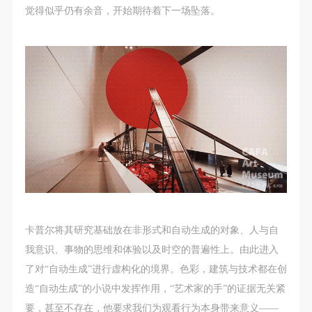
第一条
第一条
第一条
觉得似乎仍有余音，开始期待着下一场坠落。
本次活动公平公正、自愿参加与退出、风险与责任自
本次活动公平公正、自愿参加与退出、风险与责任自
本次活动公平公正、自愿参加与退出、风险与责任自
负的原则。但活动有风险，参加者应有必要的风险意
负的原则。但活动有风险，参加者应有必要的风险意
负的原则。但活动有风险，参加者应有必要的风险意
识。
识。
识。
第二条
第二条
第二条
参加本次活动者必须遵守中华人民共和国的相关法
参加本次活动者必须遵守中华人民共和国的相关法
参加本次活动者必须遵守中华人民共和国的相关法
律、法规，必须遵循道德和社会公德规范，并应该具
律、法规，必须遵循道德和社会公德规范，并应该具
律、法规，必须遵循道德和社会公德规范，并应该具
备以人为本、团结友爱、互相帮助和助人为乐的良好
备以人为本、团结友爱、互相帮助和助人为乐的良好
备以人为本、团结友爱、互相帮助和助人为乐的良好
品质。
品质。
品质。
第三条
第三条
第三条
参加本次活动人员应该是成年人（具有完全民事行为
参加本次活动人员应该是成年人（具有完全民事行为
参加本次活动人员应该是成年人（具有完全民事行为
能力的人，18周岁以上）未成年人必须在成年人的陪
能力的人，18周岁以上）未成年人必须在成年人的陪
能力的人，18周岁以上）未成年人必须在成年人的陪
卡普尔将其研究基础放在非形式和自动生成的对象、人与自
同下参观。
同下参观。
同下参观。
我意识、事物的思维和体验以及时空的普遍性上。由此进入
第四条
第四条
第四条
了对“自动生成”进行虚构化的境界。色彩，建筑与技术都在创
参加活动者在此次活动期间的人身安全责任自负。鼓
参加活动者在此次活动期间的人身安全责任自负。鼓
参加活动者在此次活动期间的人身安全责任自负。鼓
造“自动生成”的小说中发挥作用，“艺术家的手”的证据无关紧
励参加者自行购买人身安全保险。活动中一旦出现事
励参加者自行购买人身安全保险。活动中一旦出现事
励参加者自行购买人身安全保险。活动中一旦出现事
要，甚至不存在，他要求我们为观看行为本身带来意义——