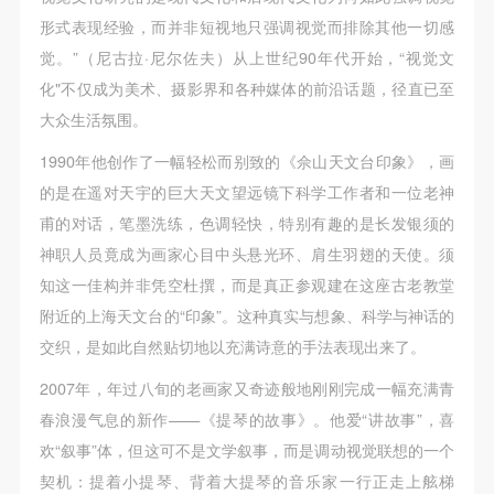
第一条
第一条
第一条
形式表现经验，而并非短视地只强调视觉而排除其他一切感
本次活动公平公正、自愿参加与退出、风险与责任自
本次活动公平公正、自愿参加与退出、风险与责任自
本次活动公平公正、自愿参加与退出、风险与责任自
觉。”（尼古拉·尼尔佐夫）从上世纪90年代开始，“视觉文
负的原则。但活动有风险，参加者应有必要的风险意
负的原则。但活动有风险，参加者应有必要的风险意
负的原则。但活动有风险，参加者应有必要的风险意
化"不仅成为美术、摄影界和各种媒体的前沿话题，径直已至
识。
识。
识。
大众生活氛围。
第二条
第二条
第二条
参加本次活动者必须遵守中华人民共和国的相关法
参加本次活动者必须遵守中华人民共和国的相关法
参加本次活动者必须遵守中华人民共和国的相关法
1990年他创作了一幅轻松而别致的《佘山天文台印象》，画
律、法规，必须遵循道德和社会公德规范，并应该具
律、法规，必须遵循道德和社会公德规范，并应该具
律、法规，必须遵循道德和社会公德规范，并应该具
的是在遥对天宇的巨大天文望远镜下科学工作者和一位老神
备以人为本、团结友爱、互相帮助和助人为乐的良好
备以人为本、团结友爱、互相帮助和助人为乐的良好
备以人为本、团结友爱、互相帮助和助人为乐的良好
甫的对话，笔墨洗练，色调轻快，特别有趣的是长发银须的
品质。
品质。
品质。
神职人员竟成为画家心目中头悬光环、肩生羽翅的天使。须
第三条
第三条
第三条
知这一佳构并非凭空杜撰，而是真正参观建在这座古老教堂
参加本次活动人员应该是成年人（具有完全民事行为
参加本次活动人员应该是成年人（具有完全民事行为
参加本次活动人员应该是成年人（具有完全民事行为
附近的上海天文台的“印象”。这种真实与想象、科学与神话的
能力的人，18周岁以上）未成年人必须在成年人的陪
能力的人，18周岁以上）未成年人必须在成年人的陪
能力的人，18周岁以上）未成年人必须在成年人的陪
交织，是如此自然贴切地以充满诗意的手法表现出来了。
同下参观。
同下参观。
同下参观。
2007年，年过八旬的老画家又奇迹般地刚刚完成一幅充满青
第四条
第四条
第四条
春浪漫气息的新作——《提琴的故事》。他爱“讲故事”，喜
参加活动者在此次活动期间的人身安全责任自负。鼓
参加活动者在此次活动期间的人身安全责任自负。鼓
参加活动者在此次活动期间的人身安全责任自负。鼓
欢“叙事”体，但这可不是文学叙事，而是调动视觉联想的一个
励参加者自行购买人身安全保险。活动中一旦出现事
励参加者自行购买人身安全保险。活动中一旦出现事
励参加者自行购买人身安全保险。活动中一旦出现事
契机：提着小提琴、背着大提琴的音乐家一行正走上舷梯