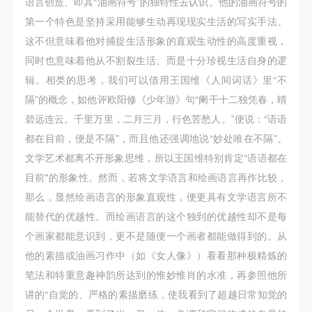
语言创造、即其“油画符号”的独特性去认识。他的油画符号的
第一个特色是坚持采用能够生动再现现实生活的写实手法。
这不但意味着他对捕捉生活形象的直观生动性的高度重视，
同时也意味着他从不割裂生活、而是十分珍视生活自身的逻
辑。相类的思考，我们可以借用王国维《人间词话》里“不
隔”的概念，如他评欧阳修《少年游》句“阑干十二独凭春，晴
碧远连云。千里万里，二月三月，行色苦愁人。”便说：“语语
都在目前，便是不隔”，而且他还强调地说“妙处唯在不隔”。
文学艺术都离不开形象思维，所以王国维特别肯定“语语都在
目前"的形象性。然而，若将文学语言和绘画语言再作比较，
那么，显然绘画语言的形象直观性，便更具有文学语言所不
能替代的优越性。而绘画语言的这个独到的优越性却不是每
个画家都能意识到，更不是随便一个画者都能做得到的。从
他的素描或油画习作中（如《女人像》）看看那种极精炼的
笔法和特重意趣神韵所达到的惟妙惟肖的水准，再参照他所
讲的“自觉的、严格的素描磨练，使我看到了超越日常知觉的