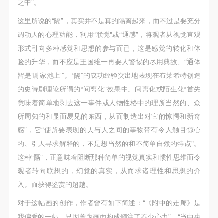
之中”。
这里所说的“隔”，其实并不是真的隔离起来，而不过是要充分
调动人的心理功能，利用“联觉"或“通感”，将观者从视觉直观
形式引向多种感觉和思想的参与而已，这是感觉的转化和体
验的升华，而不应是王国维一再要人警惕的尽用典故、“通体
皆是‘谢家池上’”。“隔”的成功经验突出地表现在布莱希特创造
的史诗剧理论所谓的“间离化”效果中。间离化或陌生化“首先
意味着简单地剥去这一事件或人物性格中的理所当然的、众
所周知的和显而易见的东西，从而制造出对它的惊愕和新奇
感”，它“使所要表现的人与人之间的事物带有令人触目惊心
的、引人寻求解释的，不是想当然的和不简单自然的特点"。
这种“隔”，正意味着阻断那种简单的视觉真实和惯性思维而令
观者转向联想的，幻觉的真实，从而求诸理性和思想的介
入。而获得鉴赏的超越。
对于这幅画的创作，作者曾有如下简述：“《附中的走廊》是
我偏爱的一幅，只因曾为画面构成倾注了不少心力”，“当中央