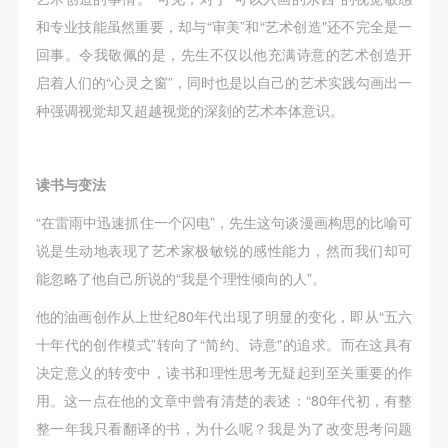
动导师、教师指导下进行，并正确的使用活动中所涉
动导师、教师指导下进行，并正确的使用活动中所涉
动导师、教师指导下进行，并正确的使用活动中所涉
和专业技能虽然重要，却与“审美”和“艺术创造"还不完全是一
及到的绘画工具、创作材料及配套设备、设施，若参
及到的绘画工具、创作材料及配套设备、设施，若参
及到的绘画工具、创作材料及配套设备、设施，若参
回事。令我敬佩的是，先生不仅以他充满诗意的艺术创造开
与者因个人原因在使用相应绘画工具、创作材料及配
与者因个人原因在使用相应绘画工具、创作材料及配
与者因个人原因在使用相应绘画工具、创作材料及配
启着人们的“心灵之窗”，同时也是以自己的艺术实践勾画出一
套设备、设施造成个人受伤、伤害他人及造成相应工
套设备、设施造成个人受伤、伤害他人及造成相应工
套设备、设施造成个人受伤、伤害他人及造成相应工
种强调视觉却又超越视觉的深刻的艺术本体意识。
具、材料、设备或设施的故障或损坏。参与活动者应
具、材料、设备或设施的故障或损坏。参与活动者应
具、材料、设备或设施的故障或损坏。参与活动者应
当承当相应的全部责任，并主动赔偿相应的经济损
当承当相应的全部责任，并主动赔偿相应的经济损
当承当相应的全部责任，并主动赔偿相应的经济损
失。活动中任何非事故当事人及美术馆将不承担人身
失。活动中任何非事故当事人及美术馆将不承担人身
失。活动中任何非事故当事人及美术馆将不承担人身
读书与变法
事故的任何责任。
事故的任何责任。
事故的任何责任。
“在雷雨中迅速抓住一个闪电”，先生这句谈漫画构思的比喻可
中央美术学院美术馆肖像权许可使用协议
中央美术学院美术馆肖像权许可使用协议
中央美术学院美术馆肖像权许可使用协议
说是生动地表现了艺术家极敏锐的感性能力，然而我们却可
根据《中华人民共和国广告法》、《中华人民共和国
根据《中华人民共和国广告法》、《中华人民共和国
根据《中华人民共和国广告法》、《中华人民共和国
能忽略了他自己所说的“我是个理性倾向的人”。
民法通则》以及 最高人民法院关于贯彻执行 《中华
民法通则》以及 最高人民法院关于贯彻执行 《中华
民法通则》以及 最高人民法院关于贯彻执行 《中华
人民共和国民法通则》若干问题的意见（试行）>的
人民共和国民法通则》若干问题的意见（试行）>的
人民共和国民法通则》若干问题的意见（试行）>的
他的油画创作从上世纪80年代出现了明显的变化，即从“五六
有关规定，为明确肖像许可方（甲方）和使用方（乙
有关规定，为明确肖像许可方（甲方）和使用方（乙
有关规定，为明确肖像许可方（甲方）和使用方（乙
十年代的创作模式”转向了“简约、诗意"的追求。而在这具有
方）的权利义务关系，经双方友好协商，甲乙双方就
方）的权利义务关系，经双方友好协商，甲乙双方就
方）的权利义务关系，经双方友好协商，甲乙双方就
决定意义的转变中，读书和理性思考无疑起到至关重要的作
带有甲方肖像的作品的使用达成如下一致协议：
带有甲方肖像的作品的使用达成如下一致协议：
带有甲方肖像的作品的使用达成如下一致协议：
用。这一点在他的文章中曾有清楚的表述：“80年代初，有整
一、 一般约定
一、 一般约定
一、 一般约定
整一年我只看翻译的书，为什么呢？我是为了改变思考问题