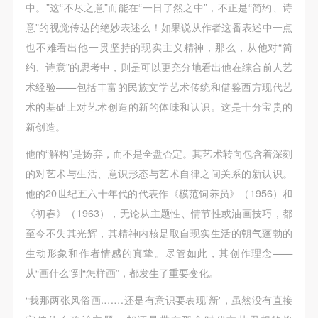
中。”这“不尽之意”而能在“一日了然之中”，不正是“简约、诗
意”的视觉传达的绝妙表述么！如果说从作者这番表述中一点
也不难看出他一贯坚持的现实主义精神，那么，从他对“简
约、诗意”的思考中，则是可以更充分地看出他在综合前人艺
术经验——包括丰富的民族文学艺术传统和借鉴西方现代艺
术的基础上对艺术创造的新的体味和认识。这是十分宝贵的
新创造。
他的“解构”是扬弃，而不是全盘否定。其艺术转向包含着深刻
的对艺术与生活、意识形态与艺术自律之间关系的新认识。
他的20世纪五六十年代的代表作《模范饲养员》（1956）和
《初春》（1963），无论从主题性、情节性或油画技巧，都
至今不失其光辉，其精神内核是取自现实生活的朝气蓬勃的
生动形象和作者情感的真挚。尽管如此，其创作理念——
从“画什么”到“怎样画”，都发生了重要变化。
“我那两张风俗画.……还是有意识要表现’新'，虽然没有直接