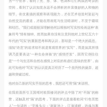
另一个世界，看到了光、形、体、色调和它们构成的奇异的
快捷登录
帐号密码登录
空间，看到了认识知觉永远不会辨析的丰富微妙的人和物的
细节。依仗素描的观察和表现能力，才在艺术创造时架起与
自然交流的通道，才能在用画笔与生活晤谈时，不至于嗫嚅
发送验证码
手机号码
和结巴。”我们或能较深理解他何以唯独对写实性绘画这种“表
手机号码将作为您的登录账号
象符号”情有独钟。然而如果你没有注意到他对上世纪五六十
年代的“写实”的重新思考和再认识，那却是一个绝大的疏忽。
须知“诗意”的追求却不就是客观世界的“实写"，而是如其所强
验证码
调乃是要表达“一种生命体验”的“感情抒发"，因而它倒往往
是“一个与生活和自然在感情上对应的有虚幻意味的世界”，由
登录
此可知他对“写实”的认识是真正经历了一个批判性的扬弃、超
可使用雅昌艺术网会员账户登录
越和突破过程。
他对自己新的写实手段的思考，我想还可用“隔"来说明。
在我前面所引王国维对欧阳修词的评点中除了对“不隔”的称
赞，还触及对“隔”的思考，下面的评点是接着欧词“行色苦愁
人”一句讲的：“至换头云：‘谢家池上，江淹浦畔，吟魂与离