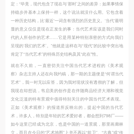
定：“毕竟，现代包含了现在与‘那时’之间的差异：如果事情保
持稳步并基本上保持一样，这个说法就没什么用。它包含着
一种历史结构，比‘最近'一词含有强烈的历史意义。‘当代'最明
显的意义仅仅是现在正发生的事：当代艺术应该是我们同时
代的人所创作的艺术……它是用某种特别亲密的方式向我们
呈现的‘我们的艺术’。”他就是这样在与“现代”的比较中突出地
肯定了“当代艺术”的特殊历史结构及其“此在"性。
就在不久前，一直密切关注中国当代艺术进程的《美术观
察》杂志主持人还在向我约稿，那一期的主题便是“何谓当代
艺术”，我一时无以应答，因为我对现状没有透彻的了解，但
我现在却想说，韦启美的创作是在伴随商品经济大潮和视觉
文化泛滥的特有景观中值得特别关注的中国当代艺术表现。
正如《美术观察》的报道所反映出的，提起中国的当代艺
术，许多人，特别是年轻的艺术爱好者，都会想到798厂——
如今这里已经成为北京，也是中国的一道景观，那里画廊林
立，而且在今日的“艺术地图”上并不再以“前卫”、“古典”或“传