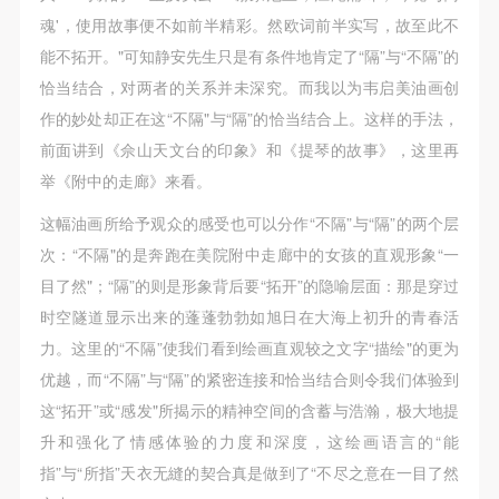
魂'，使用故事便不如前半精彩。然欧词前半实写，故至此不
能不拓开。"可知静安先生只是有条件地肯定了“隔”与“不隔”的
恰当结合，对两者的关系并未深究。而我以为韦启美油画创
作的妙处却正在这“不隔"与“隔”的恰当结合上。这样的手法，
前面讲到《佘山天文台的印象》和《提琴的故事》，这里再
举《附中的走廊》来看。
这幅油画所给予观众的感受也可以分作“不隔”与“隔”的两个层
次：“不隔"的是奔跑在美院附中走廊中的女孩的直观形象“一
目了然"；“隔”的则是形象背后要“拓开”的隐喻层面：那是穿过
时空隧道显示出来的蓬蓬勃勃如旭日在大海上初升的青春活
力。这里的“不隔”使我们看到绘画直观较之文字“描绘"的更为
优越，而“不隔”与“隔”的紧密连接和恰当结合则令我们体验到
这“拓开”或“感发"所揭示的精神空间的含蓄与浩瀚，极大地提
升和强化了情感体验的力度和深度，这绘画语言的“能
指”与“所指”天衣无縫的契合真是做到了“不尽之意在一目了然