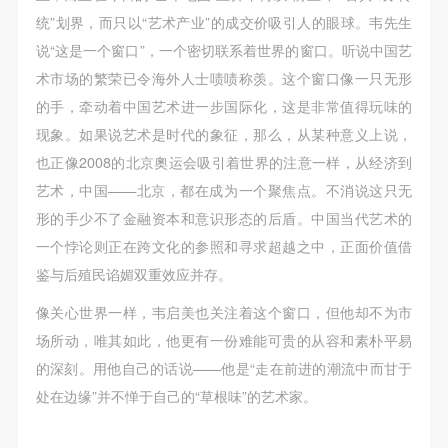
统”划界，而只以“艺术产业”的成交价吸引人的眼球。韦先生
说“这是一个窗口”，一个密切联系着世界的窗口。听说中国艺
术市场的繁荣已令海外人士啧啧称羡。这个窗口像一只无形
的手，牵动着中国艺术进一步国际化，这是非常值得玩味的
现象。如果说艺术是时代的象征，那么，从某种意义上说，
也正像2008的北京奧运会吸引着世界的注意一样，从经济到
艺术，中国——北京，都在成为一个聚焦点。不消说这只无
形的手少不了金融资本和意识形态的后盾。中国当代艺术的
一个悖论则正在跨文化的参照和寻求超越之中，正面价值借
鉴与后殖民谄媚双重效应并存。
像关心世界一样，韦启美也关注着这个窗口，但他却不为市
场所动，唯其如此，他更有一份难能可贵的从容和素朴平易
的深刻。用他自己的话说——他是“走在前进的潮流中而甘于
处在边缘”并不惮于自己的“草根味”的艺术家。