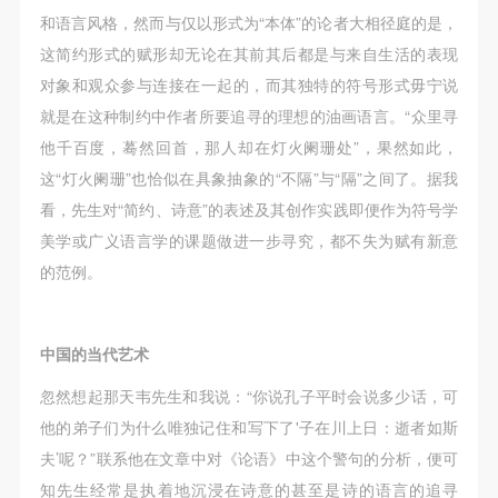
和语言风格，然而与仅以形式为“本体”的论者大相径庭的是，
这简约形式的赋形却无论在其前其后都是与来自生活的表现
对象和观众参与连接在一起的，而其独特的符号形式毋宁说
就是在这种制约中作者所要追寻的理想的油画语言。“众里寻
他千百度，蓦然回首，那人却在灯火阑珊处”，果然如此，
这“灯火阑珊”也恰似在具象抽象的“不隔”与“隔”之间了。据我
看，先生对“简约、诗意”的表述及其创作实践即便作为符号学
美学或广义语言学的课题做进一步寻究，都不失为赋有新意
的范例。
中国的当代艺术
忽然想起那天韦先生和我说：“你说孔子平时会说多少话，可
他的弟子们为什么唯独记住和写下了'子在川上日：逝者如斯
夫’呢？”联系他在文章中对《论语》中这个警句的分析，便可
知先生经常是执着地沉浸在诗意的甚至是诗的语言的追寻