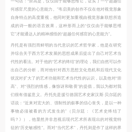
一句话：“崇高是，仅仅由于能够思维它，证实了一个超越任
何感官尺度的心意能力。”韦启美的创作不仅在他对视觉形象
自身特点的高度重视，他同时更加重视由视觉形象联想所造
成的诗一般的语言效果，这种形而上的“仅仅由于能够思维
它”才能通达人的精神感悟的“超越任何感官的心意能力”。
丹托是有强烈而鲜明的当代意识的艺术哲学家，他是在研究
并综合关于西方艺术发展的思想成果后提出了自己对艺术当
代性的看法。对于他的“艺术的终结”的理论，我们自然可以作
出自己的分析，而对他针对西方思想文化危机和后现代文化
状况对扩大了的艺术功能和艺术当代性的认识，以及他对“崇
高”、对“强烈的情感，像惊讶和敬畏”的提倡，我以为都对我
们很有借鉴意义。丹托先是援引德国艺术史家汉斯·贝尔廷的
话说：“近来对宏大的、强制性的叙事的信心丧失，是以一种
事物必须被看的方式发生的”（贝尔廷：《艺术史终结了
吗？》），他显然并非忽视后现代艺术所表现出的对视觉特
征的“历史敏感性”。而对“当代艺术”，丹托则是作了这样的界