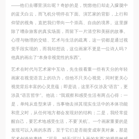
故，活动中任何非事故当事人及美术馆将不承担人身
故，活动中任何非事故当事人及美术馆将不承担人身
故，活动中任何非事故当事人及美术馆将不承担人身
——他们去哪里演出呢？奇妙的是，恍惚他们却走入朦胧中
事故的任何责任，但有互相援助的义务。参加活动的
事故的任何责任，但有互相援助的义务。参加活动的
事故的任何责任，但有互相援助的义务。参加活动的
的蓝天白云，而飞机分明停在下面。演艺家的背影，上行和
成员应当积极主动的组织实施救援工作，但对事故本
成员应当积极主动的组织实施救援工作，但对事故本
成员应当积极主动的组织实施救援工作，但对事故本
仰望的视角，直把我们带向一个崇高、自由的境界。这里摒
身不承担任何法律责任和经济责任。参加本次活动者
身不承担任何法律责任和经济责任。参加本次活动者
身不承担任何法律责任和经济责任。参加本次活动者
除了嘈杂旅客的真实场面，而留下一片清空和美丽的故事。
的人身安全不负有民事及相关连带责任。
的人身安全不负有民事及相关连带责任。
的人身安全不负有民事及相关连带责任。
心理与物理的交错、艺术与生活的疏离，这一切都是通过视
第五条
第五条
第五条
觉手段实现的，而我却想说，这位画家不更是一位诗人吗？
参加活动者在此次活动期间应主动遵守美术馆活动秩
参加活动者在此次活动期间应主动遵守美术馆活动秩
参加活动者在此次活动期间应主动遵守美术馆活动秩
他真的画出了“本身非视觉性的东西”。
序、维护美术馆场地及展示、展览、馆藏艺术作品及
序、维护美术馆场地及展示、展览、馆藏艺术作品及
序、维护美术馆场地及展示、展览、馆藏艺术作品及
艺术在时代与艺术家中互动，先生很看重一些有天分的年轻
衍生品的安全。活动中一旦因个人原因造成美术馆场
衍生品的安全。活动中一旦因个人原因造成美术馆场
衍生品的安全。活动中一旦因个人原因造成美术馆场
画家在视觉语言上的功力，但他不只关心视觉，同时更关心
地、空间、艺术品、衍生品等受到不同程度的损失、
地、空间、艺术品、衍生品等受到不同程度的损失、
地、空间、艺术品、衍生品等受到不同程度的损失、
视觉背后丰富的心灵意蕴；即是说，这里不仅涉及“语言”，更
破坏。活动中任何非事故当事人及美术馆将不承担相
破坏。活动中任何非事故当事人及美术馆将不承担相
破坏。活动中任何非事故当事人及美术馆将不承担相
涉及“语言哲学”。他说：“我观察和感受生活有两点心得：一
应的责任与损失，应由参与活动者根据相应的法律条
应的责任与损失，应由参与活动者根据相应的法律条
应的责任与损失，应由参与活动者根据相应的法律条
是，单纯从造型来讲，当事物去掉其现实生活中的本体功能
文、组织规定进行协商和赔偿。并追究相应的法律责
文、组织规定进行协商和赔偿。并追究相应的法律责
文、组织规定进行协商和赔偿。并追究相应的法律责
和意义时，从任何地方都会发现好的结构；二是，我经常提
任和经济责任。
任和经济责任。
任和经济责任。
醒自己，要艺术地感受生活，不要’关机’。一个画家重要的是
第六条
第六条
第六条
发现可以入画的东西，至于它们是否能变成审美对象，那是
参与活动者在参与活动时应当在美术馆工作人员及活
参与活动者在参与活动时应当在美术馆工作人员及活
参与活动者在参与活动时应当在美术馆工作人员及活
艺术创造的事情。”可见，对于“可以入画的东西”的视觉敏感