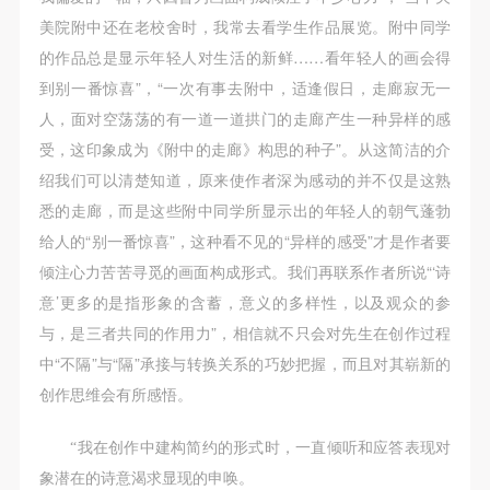
美院附中还在老校舍时，我常去看学生作品展览。附中同学
的作品总是显示年轻人对生活的新鲜……看年轻人的画会得
到别一番惊喜”，“一次有事去附中，适逢假日，走廊寂无一
人，面对空荡荡的有一道一道拱门的走廊产生一种异样的感
受，这印象成为《附中的走廊》构思的种子”。从这简洁的介
绍我们可以清楚知道，原来使作者深为感动的并不仅是这熟
悉的走廊，而是这些附中同学所显示出的年轻人的朝气蓬勃
给人的“别一番惊喜”，这种看不见的“异样的感受”才是作者要
倾注心力苦苦寻觅的画面构成形式。我们再联系作者所说“‘诗
意’更多的是指形象的含蓄，意义的多样性，以及观众的参
与，是三者共同的作用力”，相信就不只会对先生在创作过程
中“不隔”与“隔”承接与转换关系的巧妙把握，而且对其崭新的
创作思维会有所感悟。
“我在创作中建构简约的形式时，一直倾听和应答表现对
象潜在的诗意渴求显现的申唤。