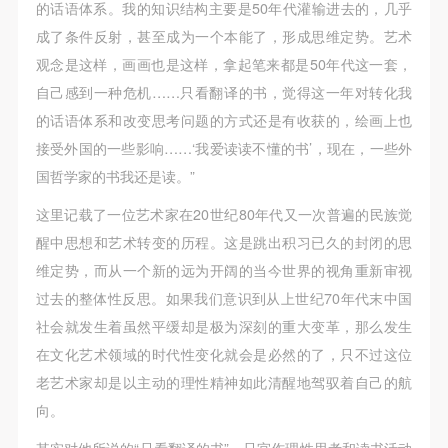
（1）、甲方为本协议中的肖像权人，自愿将自己的
（1）、甲方为本协议中的肖像权人，自愿将自己的
（1）、甲方为本协议中的肖像权人，自愿将自己的
的话语体系。我的知识结构主要是50年代灌输进去的，几乎
肖像权许可乙方作符合本协议约定和法律规定的用
肖像权许可乙方作符合本协议约定和法律规定的用
肖像权许可乙方作符合本协议约定和法律规定的用
成了条件反射，甚至成为一个本能了，形成思维定势。艺术
途。
途。
途。
观念是这样，画画也是这样，拿起笔来都是50年代这一套，
（2）、乙方中央美术学院美术馆是一所具有标志
（2）、乙方中央美术学院美术馆是一所具有标志
（2）、乙方中央美术学院美术馆是一所具有标志
自己感到一种危机……只看翻译的书，觉得这一年对转化我
性、专业性、国际化的现代公共美术馆。中央美术学
性、专业性、国际化的现代公共美术馆。中央美术学
性、专业性、国际化的现代公共美术馆。中央美术学
的话语体系和改变思考问题的方式还是有收获的，绘画上也
院美术馆与时代同行，努力塑造一个开放、自由、学
院美术馆与时代同行，努力塑造一个开放、自由、学
院美术馆与时代同行，努力塑造一个开放、自由、学
接受外国的一些影响……‘我爱读读不懂的书’，现在，一些外
术的空间氛围，竭诚与各单位、企业、机构、艺术家
术的空间氛围，竭诚与各单位、企业、机构、艺术家
术的空间氛围，竭诚与各单位、企业、机构、艺术家
国哲学家的书我还是读。”
和观众进行良好互动。以学院的学术研究为基础，积
和观众进行良好互动。以学院的学术研究为基础，积
和观众进行良好互动。以学院的学术研究为基础，积
这里记载了一位艺术家在20世纪80年代又一次普遍的民族觉
极策划国际、国内多视角、多领域的展览、论坛及公
极策划国际、国内多视角、多领域的展览、论坛及公
极策划国际、国内多视角、多领域的展览、论坛及公
醒中思想和艺术转变的历程。这是跳出积习已久的封闭的思
共教育活动，为美院师生、中外艺术家以及社会公众
共教育活动，为美院师生、中外艺术家以及社会公众
共教育活动，为美院师生、中外艺术家以及社会公众
维定势，而从一个新的远为开阔的当今世界的视角重新审视
提供一个交流、学习、展示的平台。作为一家公益性
提供一个交流、学习、展示的平台。作为一家公益性
提供一个交流、学习、展示的平台。作为一家公益性
过去的整体性反思。如果我们意识到从上世纪70年代末中国
单位，其开展的公共教育活动以学术性和公益性为
单位，其开展的公共教育活动以学术性和公益性为
单位，其开展的公共教育活动以学术性和公益性为
社会就发生着虽然平缓却是极为深刻的重大变革，那么发生
主。
主。
主。
在文化艺术领域的时代性变化就会是必然的了，只不过这位
（3）、乙方为甲方拍摄中央美术学院公共教育部所
（3）、乙方为甲方拍摄中央美术学院公共教育部所
（3）、乙方为甲方拍摄中央美术学院公共教育部所
老艺术家却是以主动的理性精神如此清醒地驾驭着自己的航
有公教活动。
有公教活动。
有公教活动。
向。
二、拍摄内容、使用形式、使用地域范围
二、拍摄内容、使用形式、使用地域范围
二、拍摄内容、使用形式、使用地域范围
其实对他所说的“只看翻译的书”，只宜作理性思考和读书活动