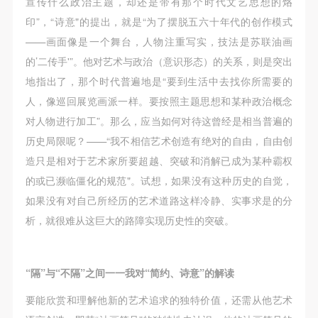
宣传什么政治主题，却还是带有那个时代文艺思想的烙
印”，“诗意"的提出，就是“为了摆脱五六十年代的创作模式
——画面像是一个舞台，人物注重写实，技法是苏联油画
的’二传手'”。他对艺术与政治（意识形态）的关系，则是突出
地指出了，那个时代普遍地是“要到生活中去找你所需要的
人，像巡回展览画派一样。要按照主题思想和某种政治概念
对人物进行加工”。那么，应当如何对待这曾经是相当普遍的
历史局限呢？——“我不相信艺术创造有绝对的自由，自由创
造只是相对于艺术家所要超越、突破和消解已成为某种霸权
的或已濒临僵化的规范"。试想，如果没有这种历史的自觉，
如果没有对自己所经历的艺术道路这样冷静、实事求是的分
析，就很难从这巨大的路障实现历史性的突破。
“隔”与“不隔”之间一一我对“简约、诗意”的解读
要能欣赏和理解他新的艺术追求的独特价值，还需从他艺术