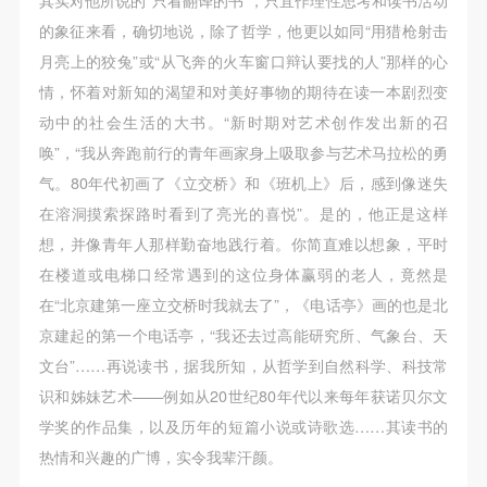
（1）、拍摄内容 乙方拍摄的带有甲方肖像的作品内
（1）、拍摄内容 乙方拍摄的带有甲方肖像的作品内
（1）、拍摄内容 乙方拍摄的带有甲方肖像的作品内
的象征来看，确切地说，除了哲学，他更以如同“用猎枪射击
容包括：①中央美术学院美术馆②中央美术学院校园
容包括：①中央美术学院美术馆②中央美术学院校园
容包括：①中央美术学院美术馆②中央美术学院校园
月亮上的狡兔”或“从飞奔的火车窗口辩认要找的人”那样的心
内○3由中央美术学院公共教育部策划或执行的一切活
内○3由中央美术学院公共教育部策划或执行的一切活
内○3由中央美术学院公共教育部策划或执行的一切活
情，怀着对新知的渴望和对美好事物的期待在读一本剧烈变
动。
动。
动。
动中的社会生活的大书。“新时期对艺术创作发出新的召
（2）、使用形式 用于中央美术学院图书出版、销售
（2）、使用形式 用于中央美术学院图书出版、销售
（2）、使用形式 用于中央美术学院图书出版、销售
唤”，“我从奔跑前行的青年画家身上吸取参与艺术马拉松的勇
附带光盘及宣传资料。
附带光盘及宣传资料。
附带光盘及宣传资料。
气。80年代初画了《立交桥》和《班机上》后，感到像迷失
（3）、使用地域范围
（3）、使用地域范围
（3）、使用地域范围
在溶洞摸索探路时看到了亮光的喜悦”。是的，他正是这样
适用地域范围包括国内和国外。
适用地域范围包括国内和国外。
适用地域范围包括国内和国外。
想，并像青年人那样勤奋地践行着。你简直难以想象，平时
使用肖像的媒介限于不损害甲方肖像权的任何媒介
使用肖像的媒介限于不损害甲方肖像权的任何媒介
使用肖像的媒介限于不损害甲方肖像权的任何媒介
在楼道或电梯口经常遇到的这位身体赢弱的老人，竟然是
（如杂志、网络等）。
（如杂志、网络等）。
（如杂志、网络等）。
在“北京建第一座立交桥时我就去了”，《电话亭》画的也是北
三、肖像权使用期限
三、肖像权使用期限
三、肖像权使用期限
京建起的第一个电话亭，“我还去过高能研究所、气象台、天
永久使用。
永久使用。
永久使用。
文台”……再说读书，据我所知，从哲学到自然科学、科技常
四、许可使用费用
四、许可使用费用
四、许可使用费用
识和姊妹艺术——例如从20世纪80年代以来每年获诺贝尔文
带有甲方肖像作品的拍摄费用由乙方承担。
带有甲方肖像作品的拍摄费用由乙方承担。
带有甲方肖像作品的拍摄费用由乙方承担。
学奖的作品集，以及历年的短篇小说或诗歌选……其读书的
乙方于拍摄完带有甲方肖像的作品无需支付甲方任何
乙方于拍摄完带有甲方肖像的作品无需支付甲方任何
乙方于拍摄完带有甲方肖像的作品无需支付甲方任何
热情和兴趣的广博，实令我辈汗颜。
费用。
费用。
费用。