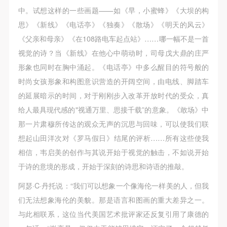
中。试想这样的一些画题——如《早，小蜜蜂》《大坝的构
思》《新线》《电话亭》《独奏》《散场》《明天的风云》
《父亲和母亲》《在108路电车起点站》……哪一幅不是一首
视觉的诗？当《新线》在他心中萌动时，司母戊大鼎的庄严
形象也同时在胸中涌起。《电话亭》中多么醒目的符号般的
时尚女孩形象和构图意识营造的开阔空间，由电线、脚踏车
的延展暗示的时间，对于刚刚步入改革开放时代的受众，真
给人最具现代感的"视通万里、思接千载”的意象。《敢场》中
那一片肃穆所传达的观众无声的沉思与回味，可以使我们联
想起山田洋次对《罗马假日》结尾的评析……所有这些使我
相信，韦启美的创作与其说开始于视觉的触击，不如说开始
于诗的意境的形成，开始于深刻的诗思和诗语的推敲。
阿瑟·C·丹托说：“我们可以想象一个像海伦一样美的人，但我
们无法想象海伦的美貌。那是语言和图画的重大差异之一。
与此相联系，这位当代美国艺术批评家还反复引用了康德的