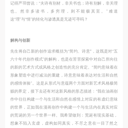
附则
附则
附则
记得严羽曾说：“夫诗有别材，非关书也；诗有别解，非关理
（1）、本协议未尽事宜，经双方友好协商后可作为
（1）、本协议未尽事宜，经双方友好协商后可作为
（1）、本协议未尽事宜，经双方友好协商后可作为
也。然非多读书，多穷理，则不能极其至。”难道
本协议的补充协议，并不得违反相关法律法规规定。
本协议的补充协议，并不得违反相关法律法规规定。
本协议的补充协议，并不得违反相关法律法规规定。
这“理”与“情”的转化与渗透真是无迹可寻吗？
（2）、本协议自甲乙双方签字（盖章）、勾选之日
（2）、本协议自甲乙双方签字（盖章）、勾选之日
（2）、本协议自甲乙双方签字（盖章）、勾选之日
起生效。
起生效。
起生效。
解构与创新
（3）、本协议包括纸质档和电子档，纸质档—式二
（3）、本协议包括纸质档和电子档，纸质档—式二
（3）、本协议包括纸质档和电子档，纸质档—式二
份，甲乙双方各执一份，均具有同等法律效力。
份，甲乙双方各执一份，均具有同等法律效力。
份，甲乙双方各执一份，均具有同等法律效力。
先生将自己新的创作追求概括为“简约、诗意"，这既是对“五
活动参与者意味着接受并承担本协议的全部义务，未
活动参与者意味着接受并承担本协议的全部义务，未
活动参与者意味着接受并承担本协议的全部义务，未
六十年代创作模式”的解构，也是在苦苦探索中对自己所向往
同意者意味着放弃参加此次活动的权利。凡参加这次
同意者意味着放弃参加此次活动的权利。凡参加这次
同意者意味着放弃参加此次活动的权利。凡参加这次
的新的艺术方式或风格之创造性的充分肯定。“简约意味着在
活动前，必须事先与自己的家属沟通，取得家属同
活动前，必须事先与自己的家属沟通，取得家属同
活动前，必须事先与自己的家属沟通，取得家属同
形象塑造中进行减法的重建，诗意意味着表达对生活和自然
意，同时知晓并同意本免责声明。参加者签名/勾选
意，同时知晓并同意本免责声明。参加者签名/勾选
意，同时知晓并同意本免责声明。参加者签名/勾选
的感情体验”。这是从形式与意蕴两个方面对新艺术风格极简
后，视作其家属也已知晓并同意。
后，视作其家属也已知晓并同意。
后，视作其家属也已知晓并同意。
赅的界定，接下去还有对这新风格的形态描述：“我在油画创
我已认真阅读上述条款，并且同意。
我已认真阅读上述条款，并且同意。
我已认真阅读上述条款，并且同意。
作中往往构建一个与生活和自然在感情上对应的有虚幻意味
的世界，正如我在漫画创作中构建一个与生活内在真实对应
的荒诞的另一个世界一样。我希望做到：荒诞有现实基础，
想象不陷入玄虚，虚构如同真实，不尽之意在一目了然之