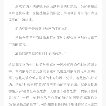
追求简约为的是赋予画面以鲜明的形式感，为的是用线
条和色块构建一座情感栖居的殿堂，用油画符号谱写出表现
题意的主题旋律。
简约有助于还原架上绘画的平面本性。
意味含蓄乃至有隐喻象征的简约为观众参与创作提供了
广阔的空间。
油画的删繁就简有利于表现诗意。”
这是我看到的先生论简约形式的一段极富理论色彩的精彩文
字。简约的形式是其题意表达和风格显现的落脚点和最终归
宿，也是与观众赖以沟通的中介和唯一凭借。这是他在谈“简
约、诗意”时总是把“简约"放在前面的重要原因。就像后期海
德格尔讲“语言是存在之家，人栖住于语言之家”，而以语言神
思“存在”一样，他把自己所心仪的简约油画语言郑重称之
为“情感栖居的殿堂”，可以知道他是何等珍视独特的艺术形式